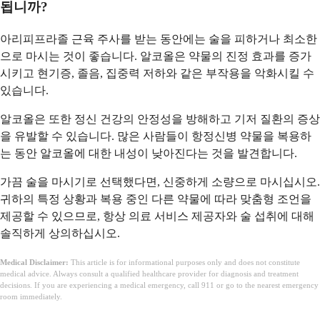
됩니까?
아리피프라졸 근육 주사를 받는 동안에는 술을 피하거나 최소한
으로 마시는 것이 좋습니다. 알코올은 약물의 진정 효과를 증가
시키고 현기증, 졸음, 집중력 저하와 같은 부작용을 악화시킬 수
있습니다.
알코올은 또한 정신 건강의 안정성을 방해하고 기저 질환의 증상
을 유발할 수 있습니다. 많은 사람들이 항정신병 약물을 복용하
는 동안 알코올에 대한 내성이 낮아진다는 것을 발견합니다.
가끔 술을 마시기로 선택했다면, 신중하게 소량으로 마시십시오.
귀하의 특정 상황과 복용 중인 다른 약물에 따라 맞춤형 조언을
제공할 수 있으므로, 항상 의료 서비스 제공자와 술 섭취에 대해
솔직하게 상의하십시오.
Medical Disclaimer:
This article is for informational purposes only and does not constitute
medical advice. Always consult a qualified healthcare provider for diagnosis and treatment
decisions. If you are experiencing a medical emergency, call 911 or go to the nearest emergency
room immediately.