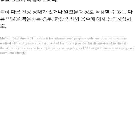
특히 다른 건강 상태가 있거나 알코올과 상호 작용할 수 있는 다
른 약물을 복용하는 경우, 항상 의사와 음주에 대해 상의하십시
오.
Medical Disclaimer:
This article is for informational purposes only and does not constitute
medical advice. Always consult a qualified healthcare provider for diagnosis and treatment
decisions. If you are experiencing a medical emergency, call 911 or go to the nearest emergency
room immediately.