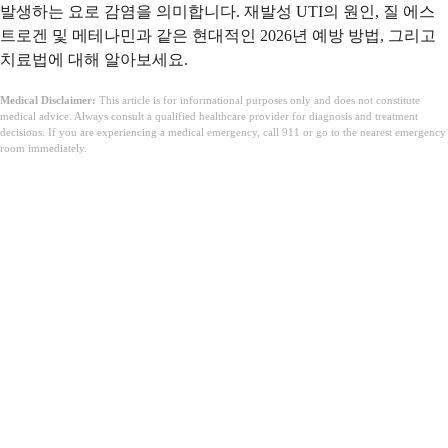
발생하는 요로 감염을 의미합니다. 재발성 UTI의 원인, 질 에스
트로겐 및 메테나민과 같은 현대적인 2026년 예방 방법, 그리고
치료법에 대해 알아보세요.
Medical Disclaimer:
This article is for informational purposes only and does not constitute
medical advice. Always consult a qualified healthcare provider for diagnosis and treatment
decisions. If you are experiencing a medical emergency, call 911 or go to the nearest emergency
room immediately.