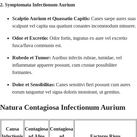
2. Symptomata Infectionum Aurium
Scalptio Aurium et Quassatio Capitis:
Canes saepe aures suas
scalpunt vel capita sua quatiunt conantes incommodum minuere.
Odor et Excretio:
Odor fortis, ingratus ex aure vel excretio
fusca/flava communis est.
Rubedo et Tumor:
Auribus infectis rubrae, tumidae, vel
inflammatae apparere possunt, cum crustae possibiliter
formantes.
Dolor et Sensibilitas:
Canes sensitivi fieri possunt cum aures
eorum tanguntur vel signa doloris monstrant, ut gemitus.
Natura Contagiosa Infectionum Aurium
Causa
Contagiosa
Contagiosa
Infectionis
ad Alios
ad
Factores Risus