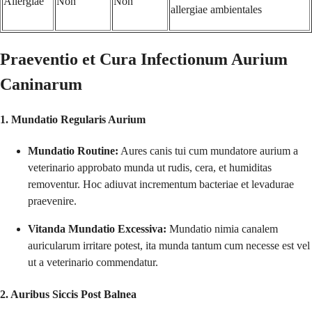
Allergiae
Non
Non
allergiae ambientales
Praeventio et Cura Infectionum Aurium
Caninarum
1. Mundatio Regularis Aurium
Mundatio Routine:
Aures canis tui cum mundatore aurium a
veterinario approbato munda ut rudis, cera, et humiditas
removentur. Hoc adiuvat incrementum bacteriae et levadurae
praevenire.
Vitanda Mundatio Excessiva:
Mundatio nimia canalem
auricularum irritare potest, ita munda tantum cum necesse est vel
ut a veterinario commendatur.
2. Auribus Siccis Post Balnea