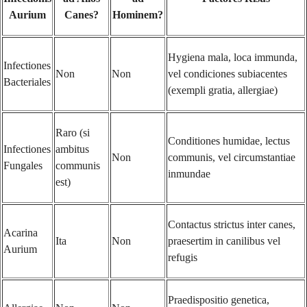
Aurium
Canes?
Hominem?
Hygiena mala, loca immunda,
Infectiones
Non
Non
vel condiciones subiacentes
Bacteriales
(exempli gratia, allergiae)
Raro (si
Conditiones humidae, lectus
Infectiones
ambitus
Non
communis, vel circumstantiae
Fungales
communis
inmundae
est)
Contactus strictus inter canes,
Acarina
Ita
Non
praesertim in canilibus vel
Aurium
refugis
Praedispositio genetica,