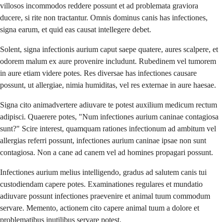
villosos incommodos reddere possunt et ad problemata graviora
ducere, si rite non tractantur. Omnis dominus canis has infectiones,
signa earum, et quid eas causat intellegere debet.
Solent, signa infectionis aurium caput saepe quatere, aures scalpere, et
odorem malum ex aure provenire includunt. Rubedinem vel tumorem
in aure etiam videre potes. Res diversae has infectiones causare
possunt, ut allergiae, nimia humiditas, vel res externae in aure haesae.
Signa cito animadvertere adiuvare te potest auxilium medicum rectum
adipisci. Quaerere potes, "Num infectiones aurium caninae contagiosa
sunt?" Scire interest, quamquam rationes infectionum ad ambitum vel
allergias referri possunt, infectiones aurium caninae ipsae non sunt
contagiosa. Non a cane ad canem vel ad homines propagari possunt.
Infectiones aurium melius intelligendo, gradus ad salutem canis tui
custodiendam capere potes. Examinationes regulares et mundatio
adiuvare possunt infectiones praevenire et animal tuum commodum
servare. Memento, actionem cito capere animal tuum a dolore et
problematibus inutilibus servare potest.