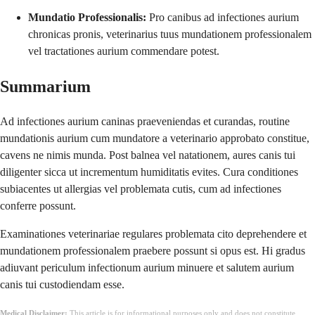
Mundatio Professionalis:
Pro canibus ad infectiones aurium
chronicas pronis, veterinarius tuus mundationem professionalem
vel tractationes aurium commendare potest.
Summarium
Ad infectiones aurium caninas praeveniendas et curandas, routine
mundationis aurium cum mundatore a veterinario approbato constitue,
cavens ne nimis munda. Post balnea vel natationem, aures canis tui
diligenter sicca ut incrementum humiditatis evites. Cura conditiones
subiacentes ut allergias vel problemata cutis, cum ad infectiones
conferre possunt.
Examinationes veterinariae regulares problemata cito deprehendere et
mundationem professionalem praebere possunt si opus est. Hi gradus
adiuvant periculum infectionum aurium minuere et salutem aurium
canis tui custodiendam esse.
Medical Disclaimer:
This article is for informational purposes only and does not constitute