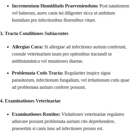
Incrementum Humiditatis Praeveniendum:
Post natationem
vel balneum, aures canis tui diligenter sicca ut ambitum
humidum pro infectionibus florentibus vitare.
3. Tracta Conditiones Subiacentes
Allergias Cura:
Si allergiae ad infectiones aurium conferunt,
consule veterinarium tuum pro optionibus tractandi ut
antihistaminica vel mutationes diaetae.
Problemata Cutis Tracta:
Regulariter inspice signa
parasitorum, infectionum fungalium, vel irritationum cutis quae
ad problemata aurium conferre possunt.
4. Examinationes Veterinariae
Examinationes Routine:
Visitationes veterinariae regulares
adiuvare possunt problemata aurium cito deprehendere,
praesertim si canis tuus ad infectiones pronus est.