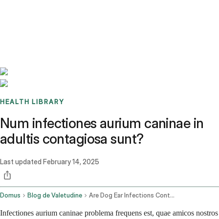
Benchmarks
Stories
FAQ
Sign up / Log in
HEALTH LIBRARY
Num infectiones aurium caninae in
adultis contagiosa sunt?
Last updated
February 14, 2025
Domus
Blog de Valetudine
Are Dog Ear Infections Contagious In Adults
Infectiones aurium caninae problema frequens est, quae amicos nostros