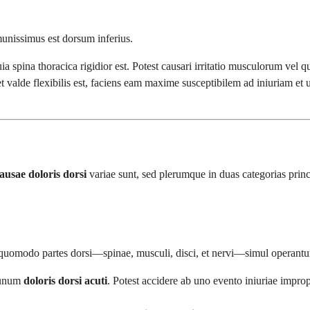
unissimus est dorsum inferius.
ia spina thoracica rigidior est. Potest causari irritatio musculorum vel q
et valde flexibilis est, faciens eam maxime susceptibilem ad iniuriam 
ausae doloris dorsi
variae sunt, sed plerumque in duas categorias pri
 quomodo partes dorsi—spinae, musculi, disci, et nervi—simul operantu
 unum
doloris dorsi acuti
. Potest accidere ab uno evento iniuriae improp