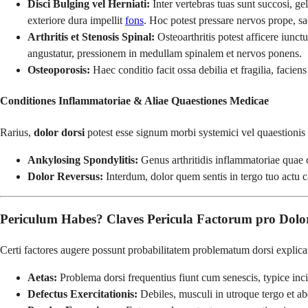
Disci Bulging vel Herniati:
Inter vertebras tuas sunt succosi, ge
exteriore dura impellit
fons
. Hoc potest pressare nervos prope, 
Arthritis et Stenosis Spinal:
Osteoarthritis potest afficere iunctu
angustatur, pressionem in medullam spinalem et nervos ponens.
Osteoporosis:
Haec conditio facit ossa debilia et fragilia, facien
Conditiones Inflammatoriae & Aliae Quaestiones Medicae
Rarius,
dolor dorsi
potest esse signum morbi systemici vel quaestionis a
Ankylosing Spondylitis:
Genus arthritidis inflammatoriae quae c
Dolor Reversus:
Interdum, dolor quem sentis in tergo tuo actu c
Periculum Habes? Claves Pericula Factorum pro Dolo
Certi factores augere possunt probabilitatem problematum dorsi explican
Aetas:
Problema dorsi frequentius fiunt cum senescis, typice inci
Defectus Exercitationis:
Debiles, musculi in utroque tergo et a