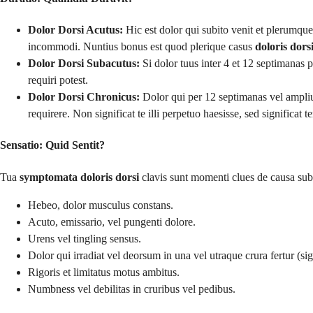
Dolor Dorsi Acutus:
Hic est dolor qui subito venit et plerumque 
incommodi. Nuntius bonus est quod plerique casus
doloris dorsi
Dolor Dorsi Subacutus:
Si dolor tuus inter 4 et 12 septimanas p
requiri potest.
Dolor Dorsi Chronicus:
Dolor qui per 12 septimanas vel amplius
requirere. Non significat te illi perpetuo haesisse, sed significa
Sensatio: Quid Sentit?
Tua
symptomata doloris dorsi
clavis sunt momenti clues de causa su
Hebeo, dolor musculus constans.
Acuto, emissario, vel pungenti dolore.
Urens vel tingling sensus.
Dolor qui irradiat vel deorsum in una vel utraque crura fertur (
Rigoris et limitatus motus ambitus.
Numbness vel debilitas in cruribus vel pedibus.