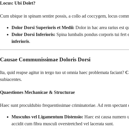
Locus: Ubi Dolet?
Cum ubique in spinam sentire possis, a collo ad coccygem, locus comm
Dolor Dorsi Superioris et Medii:
Dolor in hac area rarius est qu
Dolor Dorsi Inferioris:
Spina lumbalis pondus corporis tui fert 
inferioris
.
Causae Communissimae Doloris Dorsi
Ita, quid reapse agitur in tergo tuo ut omnia haec problemata faciant?
C
subiacentes.
Quaestiones Mechanicae & Structurae
Haec sunt proculdubio frequentissimae criminatoriae. Ad rem spectant
Musculus vel Ligamentum Distensio:
Haec est causa numero
accidit cum fibra musculi overstretched vel lacerata sunt.