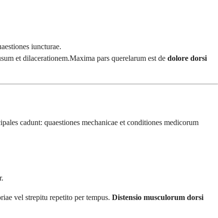
uaestiones iuncturae.
et usum et dilacerationem.Maxima pars querelarum est de
dolore dorsi
ncipales cadunt: quaestiones mechanicae et conditiones medicorum
r.
riae vel strepitu repetito per tempus.
Distensio musculorum dorsi