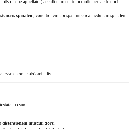
ruptis disque appellatur) accidit cum centrum molle per lacrimam in
d
stenosis spinalem
, conditionem ubi spatium circa medullam spinalem
aneurysma aortae abdominalis.
estate tua sunt.
ad
distensionem musculi dorsi
.