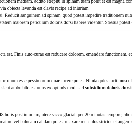
ectionem mediam, addito strepitu in spinam tuam ponit et est magna con
a obiecta levanda est clavis recipe ad iniuriam.
i. Reducit sanguinem ad spinam, quod potest impedire traditionem nutr
nxietatem maiorem periculum doloris dorsi habere videntur. Stresus pot
ecta est. Finis auto-curae est reducere dolorem, emendare functionem, et 
 hoc unum esse pessimorum quae facere potes. Nimia quies facit muscul
 sicut ambulatio est unus ex optimis modis ad
subsidium doloris dorsi
8 horis post iniuriam, utere sacco glaciali per 20 minutas tempore, al
agmatum vel balneam calidam potest relaxare musculos strictos et auger