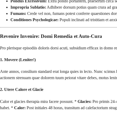
Pondus Excessivum:
Extra pondo portantem, praesertim circa s
Impropria Sublatio:
Adhibere dorsum potius quam crura ad gravi
Fumans:
Crede vel non, fumans potest conferre quaestiones dors
Conditiones Psychologicae:
Populi inclinati ad tristitiam et a
Revenire Invenire: Domi Remedia et Auto-Cura
Pro plerisque episodiis doloris dorsi acuti, subsidium efficax in domo r
1. Movere (Leniter!)
Ante annos, consilium standard erat longa quies in lecto. Nunc scimus
actionem strenuam quae dolorem tuum peiorat vitare debes, motus lenis
2. Utere Calore et Glacie
Calor et glacies therapia mira facere possunt. *
Glacies:
Pro primis 24-4
habet. *
Calor:
Post initiales 48 horas, transitum ad calefactorium str