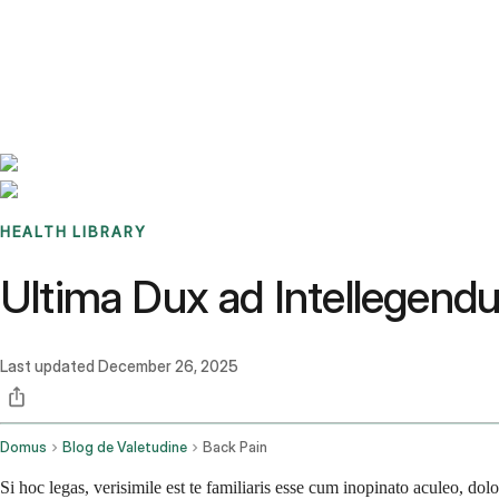
Benchmarks
Stories
FAQ
Sign up / Log in
HEALTH LIBRARY
Ultima Dux ad Intellegen
Last updated
December 26, 2025
Domus
Blog de Valetudine
Back Pain
Si hoc legas, verisimile est te familiaris esse cum inopinato aculeo, d