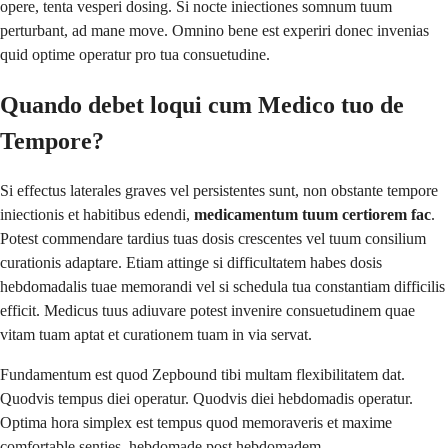
opere, tenta vesperi dosing. Si nocte iniectiones somnum tuum
perturbant, ad mane move. Omnino bene est experiri donec invenias
quid optime operatur pro tua consuetudine.
Quando debet loqui cum Medico tuo de
Tempore?
Si effectus laterales graves vel persistentes sunt, non obstante tempore
iniectionis et habitibus edendi,
medicamentum tuum certiorem fac
.
Potest commendare tardius tuas dosis crescentes vel tuum consilium
curationis adaptare. Etiam attinge si difficultatem habes dosis
hebdomadalis tuae memorandi vel si schedula tua constantiam difficilis
efficit. Medicus tuus adiuvare potest invenire consuetudinem quae
vitam tuam aptat et curationem tuam in via servat.
Fundamentum est quod Zepbound tibi multam flexibilitatem dat.
Quodvis tempus diei operatur. Quodvis diei hebdomadis operatur.
Optima hora simplex est tempus quod memoraveris et maxime
comfortable senties, hebdomade post hebdomadem.