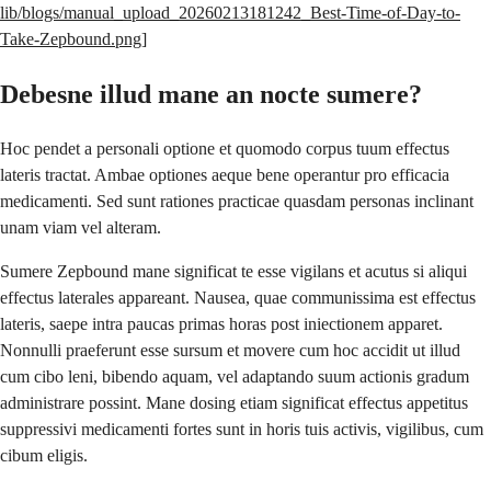
lib/blogs/manual_upload_20260213181242_Best-Time-of-Day-to-
Take-Zepbound.png
]
Debesne illud mane an nocte sumere?
Hoc pendet a personali optione et quomodo corpus tuum effectus
lateris tractat. Ambae optiones aeque bene operantur pro efficacia
medicamenti. Sed sunt rationes practicae quasdam personas inclinant
unam viam vel alteram.
Sumere Zepbound mane significat te esse vigilans et acutus si aliqui
effectus laterales appareant. Nausea, quae communissima est effectus
lateris, saepe intra paucas primas horas post iniectionem apparet.
Nonnulli praeferunt esse sursum et movere cum hoc accidit ut illud
cum cibo leni, bibendo aquam, vel adaptando suum actionis gradum
administrare possint. Mane dosing etiam significat effectus appetitus
suppressivi medicamenti fortes sunt in horis tuis activis, vigilibus, cum
cibum eligis.