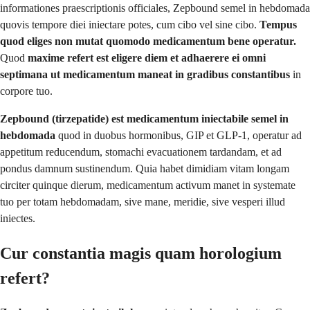
informationes praescriptionis officiales, Zepbound semel in hebdomada
quovis tempore diei iniectare potes, cum cibo vel sine cibo.
Tempus
quod eliges non mutat quomodo medicamentum bene operatur.
Quod
maxime refert est eligere diem et adhaerere ei omni
septimana ut medicamentum maneat in gradibus constantibus
in
corpore tuo.
Zepbound (tirzepatide) est medicamentum iniectabile semel in
hebdomada
quod in duobus hormonibus, GIP et GLP-1, operatur ad
appetitum reducendum, stomachi evacuationem tardandam, et ad
pondus damnum sustinendum. Quia habet dimidiam vitam longam
circiter quinque dierum, medicamentum activum manet in systemate
tuo per totam hebdomadam, sive mane, meridie, sive vesperi illud
iniectes.
Cur constantia magis quam horologium
refert?