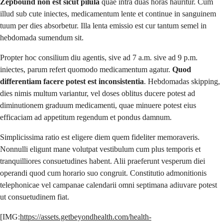
Zepbound non est sicut pilula
quae intra duas horas hauritur. Cum
illud sub cute iniectes, medicamentum lente et continue in sanguinem
tuum per dies absorbetur. Illa lenta emissio est cur tantum semel in
hebdomada sumendum sit.
Propter hoc consilium diu agentis, sive ad 7 a.m. sive ad 9 p.m.
iniectes, parum refert quomodo medicamentum agatur.
Quod
differentiam facere potest est inconsistentia
. Hebdomadas skipping,
dies nimis multum variantur, vel doses oblitus ducere potest ad
diminutionem graduum medicamenti, quae minuere potest eius
efficaciam ad appetitum regendum et pondus damnum.
Simplicissima ratio est eligere diem quem fideliter memoraveris.
Nonnulli eligunt mane volutpat vestibulum cum plus temporis et
tranquilliores consuetudines habent. Alii praeferunt vesperum diei
operandi quod cum horario suo congruit. Constitutio admonitionis
telephonicae vel campanae calendarii omni septimana adiuvare potest
ut consuetudinem fiat.
[IMG:
https://assets.getbeyondhealth.com/health-