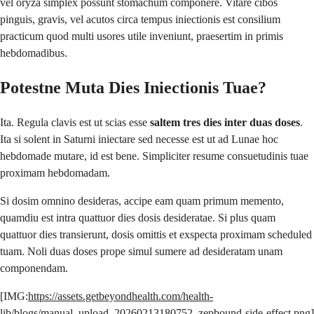
vel oryza simplex possunt stomachum componere. Vitare cibos
pinguis, gravis, vel acutos circa tempus iniectionis est consilium
practicum quod multi usores utile inveniunt, praesertim in primis
hebdomadibus.
Potestne Muta Dies Iniectionis Tuae?
Ita. Regula clavis est ut scias esse
saltem
tres dies inter duas doses
.
Ita si solent in Saturni iniectare sed necesse est ut ad Lunae hoc
hebdomade mutare, id est bene. Simpliciter resume consuetudinis tuae
proximam hebdomadam.
Si dosim omnino desideras, accipe eam quam primum memento,
quamdiu est intra quattuor dies dosis desideratae. Si plus quam
quattuor dies transierunt, dosis omittis et exspecta proximam scheduled
tuam. Noli duas doses prope simul sumere ad desideratam unam
componendam.
[IMG:
https://assets.getbeyondhealth.com/health-
lib/blogs/manual_upload_20260213180752_zepbound-side-effect.png
]