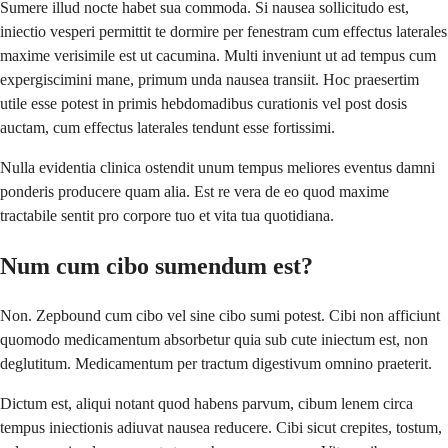
Sumere illud nocte habet sua commoda. Si nausea sollicitudo est,
iniectio vesperi permittit te dormire per fenestram cum effectus laterales
maxime verisimile est ut cacumina. Multi inveniunt ut ad tempus cum
expergiscimini mane, primum unda nausea transiit. Hoc praesertim
utile esse potest in primis hebdomadibus curationis vel post dosis
auctam, cum effectus laterales tendunt esse fortissimi.
Nulla evidentia clinica ostendit unum tempus meliores eventus damni
ponderis producere quam alia. Est re vera de eo quod maxime
tractabile sentit pro corpore tuo et vita tua quotidiana.
Num cum cibo sumendum est?
Non. Zepbound cum cibo vel sine cibo sumi potest. Cibi non afficiunt
quomodo medicamentum absorbetur quia sub cute iniectum est, non
deglutitum. Medicamentum per tractum digestivum omnino praeterit.
Dictum est, aliqui notant quod habens parvum, cibum lenem circa
tempus iniectionis adiuvat nausea reducere. Cibi sicut crepites, tostum,