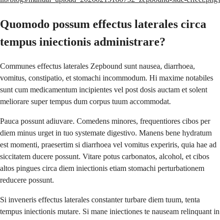
Quomodo possum effectus laterales circa
tempus iniectionis administrare?
Communes effectus laterales Zepbound sunt nausea, diarrhoea,
vomitus, constipatio, et stomachi incommodum. Hi maxime notabiles
sunt cum medicamentum incipientes vel post dosis auctam et solent
meliorare super tempus dum corpus tuum accommodat.
Pauca possunt adiuvare. Comedens minores, frequentiores cibos per
diem minus urget in tuo systemate digestivo. Manens bene hydratum
est momenti, praesertim si diarrhoea vel vomitus experiris, quia hae ad
siccitatem ducere possunt. Vitare potus carbonatos, alcohol, et cibos
altos pingues circa diem iniectionis etiam stomachi perturbationem
reducere possunt.
Si inveneris effectus laterales constanter turbare diem tuum, tenta
tempus iniectionis mutare. Si mane iniectiones te nauseam relinquant in