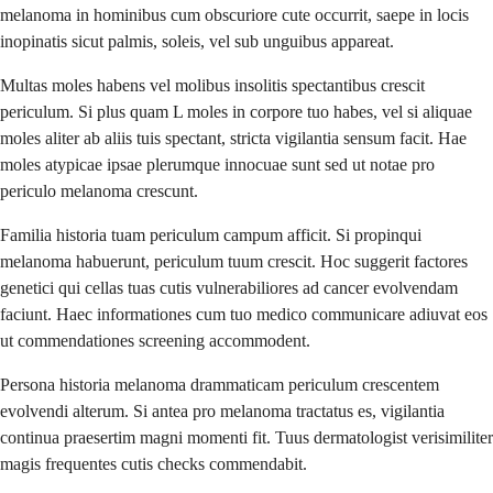
melanoma in hominibus cum obscuriore cute occurrit, saepe in locis
inopinatis sicut palmis, soleis, vel sub unguibus appareat.
Multas moles habens vel molibus insolitis spectantibus crescit
periculum. Si plus quam L moles in corpore tuo habes, vel si aliquae
moles aliter ab aliis tuis spectant, stricta vigilantia sensum facit. Hae
moles atypicae ipsae plerumque innocuae sunt sed ut notae pro
periculo melanoma crescunt.
Familia historia tuam periculum campum afficit. Si propinqui
melanoma habuerunt, periculum tuum crescit. Hoc suggerit factores
genetici qui cellas tuas cutis vulnerabiliores ad cancer evolvendam
faciunt. Haec informationes cum tuo medico communicare adiuvat eos
ut commendationes screening accommodent.
Persona historia melanoma drammaticam periculum crescentem
evolvendi alterum. Si antea pro melanoma tractatus es, vigilantia
continua praesertim magni momenti fit. Tuus dermatologist verisimiliter
magis frequentes cutis checks commendabit.