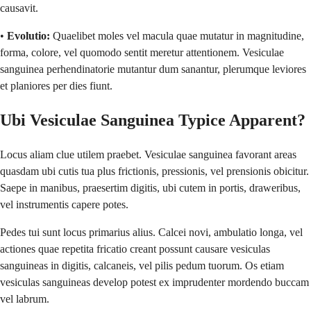
causavit.
•
Evolutio:
Quaelibet moles vel macula quae mutatur in magnitudine,
forma, colore, vel quomodo sentit meretur attentionem. Vesiculae
sanguinea perhendinatorie mutantur dum sanantur, plerumque leviores
et planiores per dies fiunt.
Ubi Vesiculae Sanguinea Typice Apparent?
Locus aliam clue utilem praebet. Vesiculae sanguinea favorant areas
quasdam ubi cutis tua plus frictionis, pressionis, vel prensionis obicitur.
Saepe in manibus, praesertim digitis, ubi cutem in portis, draweribus,
vel instrumentis capere potes.
Pedes tui sunt locus primarius alius. Calcei novi, ambulatio longa, vel
actiones quae repetita fricatio creant possunt causare vesiculas
sanguineas in digitis, calcaneis, vel pilis pedum tuorum. Os etiam
vesiculas sanguineas develop potest ex imprudenter mordendo buccam
vel labrum.