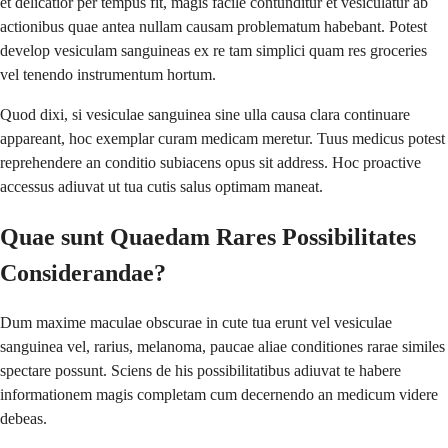
et delicatior per tempus fit, magis facile contunditur et vesiculatur ab
actionibus quae antea nullam causam problematum habebant. Potest
develop vesiculam sanguineas ex re tam simplici quam res groceries
vel tenendo instrumentum hortum.
Quod dixi, si vesiculae sanguinea sine ulla causa clara continuare
appareant, hoc exemplar curam medicam meretur. Tuus medicus potest
reprehendere an conditio subiacens opus sit address. Hoc proactive
accessus adiuvat ut tua cutis salus optimam maneat.
Quae sunt Quaedam Rares Possibilitates
Considerandae?
Dum maxime maculae obscurae in cute tua erunt vel vesiculae
sanguinea vel, rarius, melanoma, paucae aliae conditiones rarae similes
spectare possunt. Sciens de his possibilitatibus adiuvat te habere
informationem magis completam cum decernendo an medicum videre
debeas.