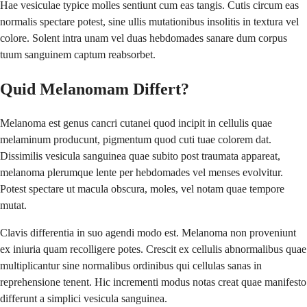
Hae vesiculae typice molles sentiunt cum eas tangis. Cutis circum eas
normalis spectare potest, sine ullis mutationibus insolitis in textura vel
colore. Solent intra unam vel duas hebdomades sanare dum corpus
tuum sanguinem captum reabsorbet.
Quid Melanomam Differt?
Melanoma est genus cancri cutanei quod incipit in cellulis quae
melaminum producunt, pigmentum quod cuti tuae colorem dat.
Dissimilis vesicula sanguinea quae subito post traumata appareat,
melanoma plerumque lente per hebdomades vel menses evolvitur.
Potest spectare ut macula obscura, moles, vel notam quae tempore
mutat.
Clavis differentia in suo agendi modo est. Melanoma non proveniunt
ex iniuria quam recolligere potes. Crescit ex cellulis abnormalibus quae
multiplicantur sine normalibus ordinibus qui cellulas sanas in
reprehensione tenent. Hic incrementi modus notas creat quae manifesto
differunt a simplici vesicula sanguinea.