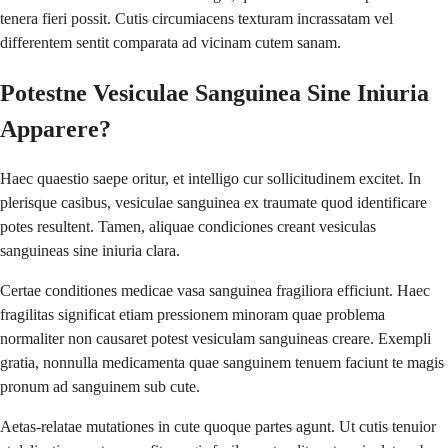
tenera fieri possit. Cutis circumiacens texturam incrassatam vel
differentem sentit comparata ad vicinam cutem sanam.
Potestne Vesiculae Sanguinea Sine Iniuria
Apparere?
Haec quaestio saepe oritur, et intelligo cur sollicitudinem excitet. In
plerisque casibus, vesiculae sanguinea ex traumate quod identificare
potes resultent. Tamen, aliquae condiciones creant vesiculas
sanguineas sine iniuria clara.
Certae conditiones medicae vasa sanguinea fragiliora efficiunt. Haec
fragilitas significat etiam pressionem minoram quae problema
normaliter non causaret potest vesiculam sanguineas creare. Exempli
gratia, nonnulla medicamenta quae sanguinem tenuem faciunt te magis
pronum ad sanguinem sub cute.
Aetas-relatae mutationes in cute quoque partes agunt. Ut cutis tenuior