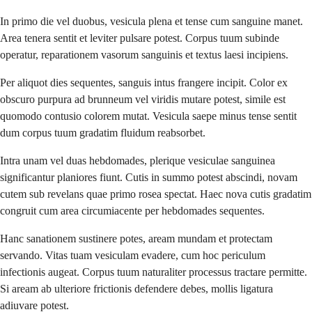
In primo die vel duobus, vesicula plena et tense cum sanguine manet.
Area tenera sentit et leviter pulsare potest. Corpus tuum subinde
operatur, reparationem vasorum sanguinis et textus laesi incipiens.
Per aliquot dies sequentes, sanguis intus frangere incipit. Color ex
obscuro purpura ad brunneum vel viridis mutare potest, simile est
quomodo contusio colorem mutat. Vesicula saepe minus tense sentit
dum corpus tuum gradatim fluidum reabsorbet.
Intra unam vel duas hebdomades, plerique vesiculae sanguinea
significantur planiores fiunt. Cutis in summo potest abscindi, novam
cutem sub revelans quae primo rosea spectat. Haec nova cutis gradatim
congruit cum area circumiacente per hebdomades sequentes.
Hanc sanationem sustinere potes, aream mundam et protectam
servando. Vitas tuam vesiculam evadere, cum hoc periculum
infectionis augeat. Corpus tuum naturaliter processus tractare permitte.
Si aream ab ulteriore frictionis defendere debes, mollis ligatura
adiuvare potest.