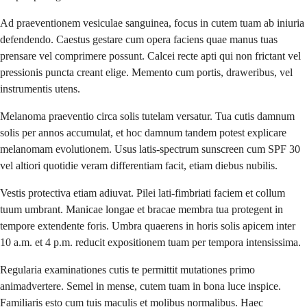
Ad praeventionem vesiculae sanguinea, focus in cutem tuam ab iniuria
defendendo. Caestus gestare cum opera faciens quae manus tuas
prensare vel comprimere possunt. Calcei recte apti qui non frictant vel
pressionis puncta creant elige. Memento cum portis, draweribus, vel
instrumentis utens.
Melanoma praeventio circa solis tutelam versatur. Tua cutis damnum
solis per annos accumulat, et hoc damnum tandem potest explicare
melanomam evolutionem. Usus latis-spectrum sunscreen cum SPF 30
vel altiori quotidie veram differentiam facit, etiam diebus nubilis.
Vestis protectiva etiam adiuvat. Pilei lati-fimbriati faciem et collum
tuum umbrant. Manicae longae et bracae membra tua protegent in
tempore extendente foris. Umbra quaerens in horis solis apicem inter
10 a.m. et 4 p.m. reducit expositionem tuam per tempora intensissima.
Regularia examinationes cutis te permittit mutationes primo
animadvertere. Semel in mense, cutem tuam in bona luce inspice.
Familiaris esto cum tuis maculis et molibus normalibus. Haec