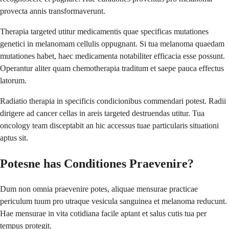
provecta annis transformaverunt.
Therapia targeted utitur medicamentis quae specificas mutationes
genetici in melanomam cellulis oppugnant. Si tua melanoma quaedam
mutationes habet, haec medicamenta notabiliter efficacia esse possunt.
Operantur aliter quam chemotherapia traditum et saepe pauca effectus
latorum.
Radiatio therapia in specificis condicionibus commendari potest. Radii
dirigere ad cancer cellas in areis targeted destruendas utitur. Tua
oncology team disceptabit an hic accessus tuae particularis situationi
aptus sit.
Potesne has Conditiones Praevenire?
Dum non omnia praevenire potes, aliquae mensurae practicae
periculum tuum pro utraque vesicula sanguinea et melanoma reducunt.
Hae mensurae in vita cotidiana facile aptant et salus cutis tua per
tempus protegit.