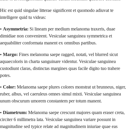
Hic est quid singulae litterae significent et quomodo adiuvat te
intelligere quid tu videas:
•
Asymmetria:
Si lineam per medium melanoma traxeris, duae
dimidiae non convenirent. Vesiculae sanguinea symmetrica et
aequabiliter conformata manent ex omnibus partibus.
•
Margo:
Fines melanoma saepe ragged, notati, vel blurred sicut
aquaecoloris in charta sanguinare videntur. Vesiculae sanguinea
custodiunt claras, distinctas margines quas facile digito tuo trahere
potes.
•
Color:
Melanoma saepe plures colores monstrat ut brunneus, niger,
ruber, albus, vel caeruleus omnes simul mixti. Vesiculae sanguinea
unum obscurum umorem constantem per totum manent.
•
Diametrum:
Melanoma saepe crescunt majores quam eraser creta,
circiter 6 millimetra lata. Vesiculae sanguinea variare possunt in
magnitudine sed typice relate ad magnitudinem iniuriae quae eas