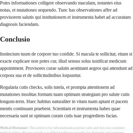
Potes informationes colligere observando maculam, notantes eius
notas, et mutationes sequendo. Tunc has observationes affer ad
provisorem salutis qui institutionem et instrumenta habet ad accuratam
diagnosis faciendam.
Conclusio
Instinctum tuum de corpore tuo confide. Si macula te sollicitat, etiam si
exacte explicare non potes cur, illud sensus solus iustificat medicum
appointment. Provisores curae salutis aestimant aegros qui attendunt ad
corpora sua et de sollicitudinibus loquuntur.
Regularia cutis checks, solis tutela, et prompta attentionem ad
mutationes insolitas formam tuam optimam strategiam pro salute cutis
longum-term. Haec habitus naturaliter in vitam tuam aptant et pacem
mentis continuam praebent. Scientiam et instrumenta habes quae
necessaria sunt ut optimam curam cutis tuae progrediens facias.
Medical Disclaimer:
This article is for informational purposes only and does not constitute
medical advice. Always consult a qualified healthcare provider for diagnosis and treatment