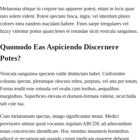
Melanoma ubique in corpore tuo apparere potest, etiam in locis quae
raro solem vident. Potest spectare fusca, nigra, vel interdum plures
colores intra eandem maculam habere. Fines saepe irregulares vel
fuzzy videntur potius quam lenes et rotundae sicut vesicula sanguinea.
Quomodo Eas Aspiciendo Discernere
Potes?
Vesicula sanguinea speciem valde distinctam habet. Uniformiter
colorata spectat, plerumque obscura rubra, purpura, vel atra per totum.
Forma tendit esse rotunda vel ovalis cum lenibus, aequalibus
marginibus. Superficies elevata et domum-formata videtur, sicut bulla
sub cute tua.
Cum melanamam spectas, imago significantur mutat. Medici
provisores utimur quod vocamus regulam ABCDE ad adiuvandum
notas concrescens identificare. Hoc monitus innumeris hominibus
adiuvit ut recognoscant quando curam medicam quaerere debeant.