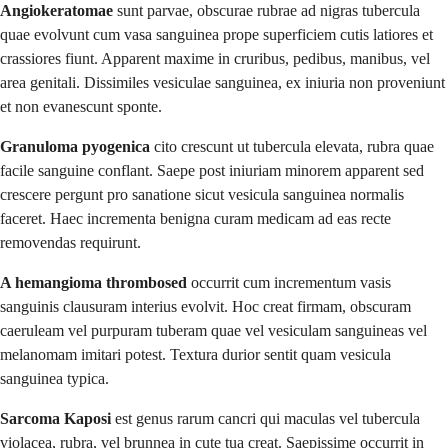
Angiokeratomae
sunt parvae, obscurae rubrae ad nigras tubercula
quae evolvunt cum vasa sanguinea prope superficiem cutis latiores et
crassiores fiunt. Apparent maxime in cruribus, pedibus, manibus, vel
area genitali. Dissimiles vesiculae sanguinea, ex iniuria non proveniunt
et non evanescunt sponte.
Granuloma pyogenica
cito crescunt ut tubercula elevata, rubra quae
facile sanguine conflant. Saepe post iniuriam minorem apparent sed
crescere pergunt pro sanatione sicut vesicula sanguinea normalis
faceret. Haec incrementa benigna curam medicam ad eas recte
removendas requirunt.
A hemangioma thrombosed
occurrit cum incrementum vasis
sanguinis clausuram interius evolvit. Hoc creat firmam, obscuram
caeruleam vel purpuram tuberam quae vel vesiculam sanguineas vel
melanomam imitari potest. Textura durior sentit quam vesicula
sanguinea typica.
Sarcoma Kaposi
est genus rarum cancri qui maculas vel tubercula
violacea, rubra, vel brunnea in cute tua creat. Saepissime occurrit in