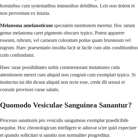
hominibus cum systematibus immunibus debilibus. Leis non dolent et
non proveniunt ex iniuria.
Melanoma amelanoticum
specialem mentionem meretur. Hoc rarum
genus melanoma caret pigmento obscuro typico. Potest apparere
roseum, rubrum, vel carneum coloratum potius quam brunneum vel
nigrum. Haec praesentatio insolita facit ut facile cum aliis conditionibus
cutis confundatur.
Haec rarae possibilitates nobis commemorant mutationes cutis
attentionem mereri cum aliquid non congruit cum exemplari typico. Si
instinctus tui tibi dicunt aliquid non recte esse, crede illi sensui et
consule provisori curae salutis.
Quomodo Vesiculae Sanguinea Sanantur?
Procesus sanationis pro vesiculis sanguineas exemplar praedicibile
sequitur. Hoc chronologicum intelligere te adiuvat scire quid expectare
et quando sollicitari si sanatio non normaliter progreditur.