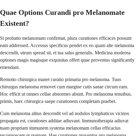
Quae Options Curandi pro Melanomate
Existent?
Si probatio melanomam confirmat, plura curationes efficaces possunt
eam addressed. Accessus specificus pendet ex eo quam alte melanoma
descendit, utrum spread sit, et tua salus generalis. Medicina moderna
optiones magis magisque exquisitas offert quae proventus significantly
emendant.
Remotio chirurgica manet curatio primaria pro melanoma. Tuus
chirurgus melanoma removet cum margine cutis sanae circum eam.
Hoc efficit ut omnes cellae abnormes absint. Pro melanoma tenuibus,
primis, haec chirurgica saepe curationem completam praebet.
Cum melanoma altius descendit vel ad nodulos lymphaticos vicinos
propagata est, curationes additae adiuvant. Immunotherapia adiuvat
tuam propriam immunem systema melanomam cellas efficacius
recognoscere et pugnare. Hae curationes proventus pro melanoma