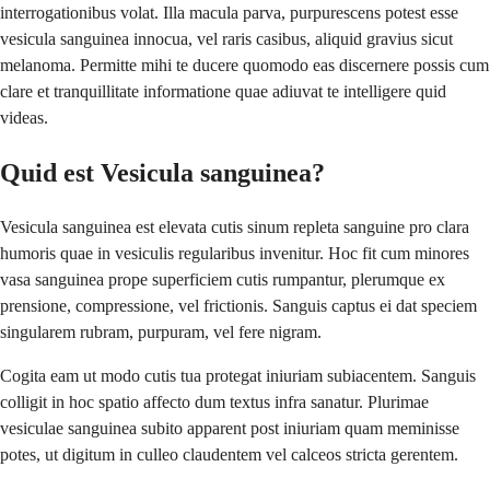
interrogationibus volat. Illa macula parva, purpurescens potest esse
vesicula sanguinea innocua, vel raris casibus, aliquid gravius sicut
melanoma. Permitte mihi te ducere quomodo eas discernere possis cum
clare et tranquillitate informatione quae adiuvat te intelligere quid
videas.
Quid est Vesicula sanguinea?
Vesicula sanguinea est elevata cutis sinum repleta sanguine pro clara
humoris quae in vesiculis regularibus invenitur. Hoc fit cum minores
vasa sanguinea prope superficiem cutis rumpantur, plerumque ex
prensione, compressione, vel frictionis. Sanguis captus ei dat speciem
singularem rubram, purpuram, vel fere nigram.
Cogita eam ut modo cutis tua protegat iniuriam subiacentem. Sanguis
colligit in hoc spatio affecto dum textus infra sanatur. Plurimae
vesiculae sanguinea subito apparent post iniuriam quam meminisse
potes, ut digitum in culleo claudentem vel calceos stricta gerentem.