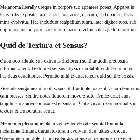
Melanoma literally ubique in corpore tuo apparere potest. Apparet in
locis solis expositis sicut facies tua, arma, et crura, sed etiam in locis
miris evolvitur. Hae includunt scalpellum tuum, inter digitos tuos, sub
unguibus tuis, in palmis manuum tuarum, vel in soleis pedum tuorum.
Quid de Textura et Sensus?
Quomodo aliquid sub extremis digitorum sentitur addit pretiosam
informationem. Textura et sensus physicus notabiliter differunt inter
has duas conditiones. Permitte mihi te ducere per quid sentire possis.
Vesicula sanguinea ut mollis, sacculi fluidi plenus sentit. Cum leniter in
eam presses, sentire potes liquorem movere sub. Typice dolet cum
tangitur quia area contusa est et sanatur. Cutis circum eam normalis in
textura et temperatura sentit.
Melanoma plerumque plana vel leviter elevata sentit. Nonnulla
melanoma firmam, duram texturam evolvunt dum altius crescunt.
Generaliter non dolent cum ea tangis, quamvis melanoma provecta