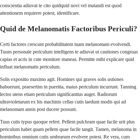
conscientia adiuvat te cito quidquid novi vel mutandi est quod
attentionem requirere potest, identificare.
Quid de Melanomatis Factoribus Periculi?
Certi factores crescunt probabilitatem tuam melanomam evolvendi.
Tuum personale periculum intelligens te adiuvat ut cautiones congruas
capias et acris in cute monitore maneas. Permitte mihi explicare quid
influat melanomatis periculum.
Solis expositio maximo agit. Homines qui graves solis ustiones
habuerunt, praesertim in pueritia, maius periculum incurrunt. Tanning
lectos utens etiam periculum significantius auget. Radiorum
ultravioletarum ex his machinis cellas cutis laedunt modis qui ad
melanomam annis post ducere possunt.
Tuus cutis typus quoque refert. Pellem pulchram quae facile urit plus
periculum habet quam pellem quae facile tangit. Tamen, melanoma in
hominibus omnium cutis umbrarum evolvere potest. Re vera, cum