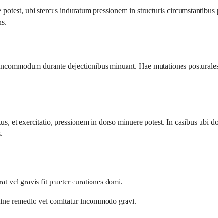
potest, ubi stercus induratum pressionem in structuris circumstantibus 
ns.
commodum durante dejectionibus minuant. Hae mutationes posturales, ut
, et exercitatio, pressionem in dorso minuere potest. In casibus ubi dolo
.
rat vel gravis fit praeter curationes domi.
t sine remedio vel comitatur incommodo gravi.