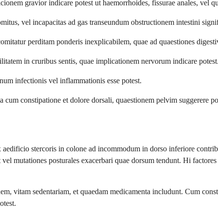
cionem gravior indicare potest ut haemorrhoides, fissurae anales, vel qu
vomitus, vel incapacitas ad gas transeundum obstructionem intestini signif
s comitatur perditam ponderis inexplicabilem, quae ad quaestiones digesti
ilitatem in cruribus sentis, quae implicationem nervorum indicare potest
gnum infectionis vel inflammationis esse potest.
una cum constipatione et dolore dorsali, quaestionem pelvim suggerere po
 ex aedificio stercoris in colone ad incommodum in dorso inferiore cont
t vel mutationes posturales exacerbari quae dorsum tendunt. Hi factor
, vitam sedentariam, et quaedam medicamenta includunt. Cum constipat
otest.