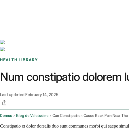
Benchmarks
Stories
FAQ
Sign up / Log in
HEALTH LIBRARY
Num constipatio dolorem l
Last updated
February 14, 2025
Domus
Blog de Valetudine
Constipatio et dolor dorsalis duo sunt communes morbi qui saepe simul 