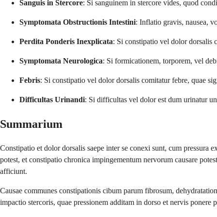
Sanguis in Stercore
: Si sanguinem in stercore vides, quod condi
Symptomata Obstructionis Intestini
: Inflatio gravis, nausea, 
Perdita Ponderis Inexplicata
: Si constipatio vel dolor dorsali
Symptomata Neurologica
: Si formicationem, torporem, vel deb
Febris
: Si constipatio vel dolor dorsalis comitatur febre, quae si
Difficultas Urinandi
: Si difficultas vel dolor est dum urinatur 
Summarium
Constipatio et dolor dorsalis saepe inter se conexi sunt, cum pressura
potest, et constipatio chronica impingementum nervorum causare potes
afficiunt.
Causae communes constipationis cibum parum fibrosum, dehydratationem
impactio stercoris, quae pressionem additam in dorso et nervis ponere p