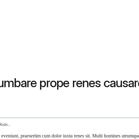
umbare prope renes causar
Can Constipation Cause Back Pain Near The Kidneys
eveniunt, praesertim cum dolor iuxta renes sit. Multi homines utrumque