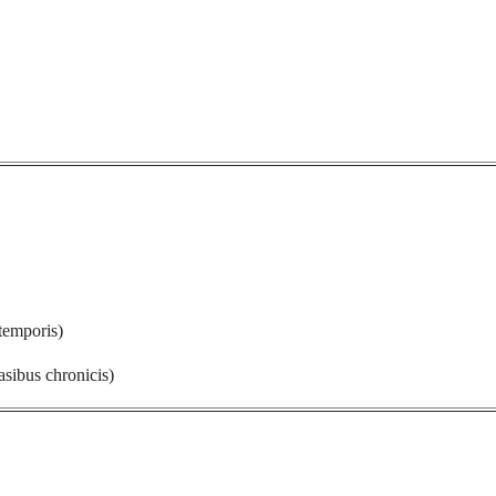
temporis)
sibus chronicis)