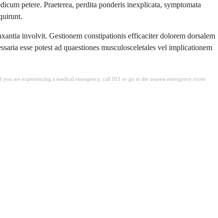
dicum petere. Praeterea, perdita ponderis inexplicata, symptomata
quirunt.
laxantia involvit. Gestionem constipationis efficaciter dolorem dorsalem
essaria esse potest ad quaestiones musculosceletales vel implicationem
. If you are experiencing a medical emergency, call 911 or go to the nearest emergency room