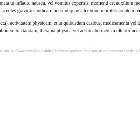
ata ut inflatio, nausea, vel vomitus experiris, momenti est auxilium me
ubiacentes graviores indicare possunt quae attentionem professionalem re
 aucta), activitatem physicam, et in quibusdam casibus, medicamenta vel 
ationem tractandam, therapia physica vel aestimatio medica ulterior nec
ical advice. Always consult a qualified healthcare provider for diagnosis and treatment decisions