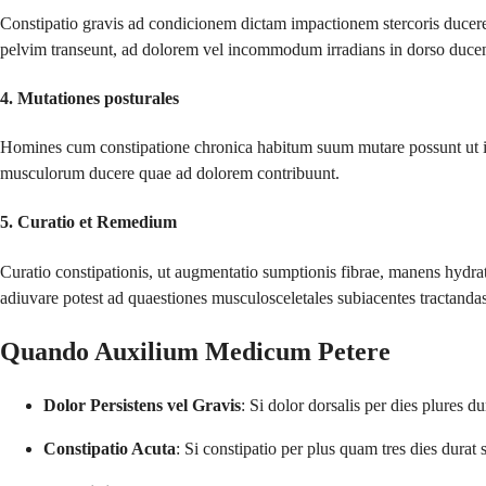
Constipatio gravis ad condicionem dictam impactionem stercoris ducere 
pelvim transeunt, ad dolorem vel incommodum irradians in dorso duce
4.
Mutationes posturales
Homines cum constipatione chronica habitum suum mutare possunt ut in
musculorum ducere quae ad dolorem contribuunt.
5.
Curatio et Remedium
Curatio constipationis, ut augmentatio sumptionis fibrae, manens hydratus
adiuvare potest ad quaestiones musculosceletales subiacentes tractandas
Quando Auxilium Medicum Petere
Dolor Persistens vel Gravis
: Si dolor dorsalis per dies plures du
Constipatio Acuta
: Si constipatio per plus quam tres dies dura