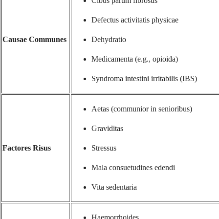
Cibus parum fibrosus
Defectus activitatis physicae
Causae Communes
Dehydratio
Medicamenta (e.g., opioida)
Syndroma intestini irritabilis (IBS)
Aetas (communior in senioribus)
Graviditas
Factores Risus
Stressus
Mala consuetudines edendi
Vita sedentaria
Haemorrhoides