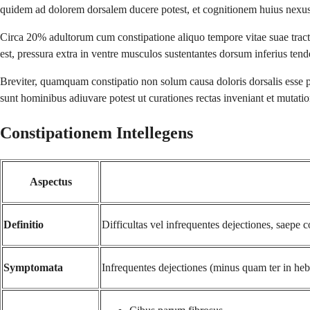
quidem ad dolorem dorsalem ducere potest, et cognitionem huius nexu
Circa 20% adultorum cum constipatione aliquo tempore vitae suae trac
est, pressura extra in ventre musculos sustentantes dorsum inferius ten
Breviter, quamquam constipatio non solum causa doloris dorsalis esse p
sunt hominibus adiuvare potest ut curationes rectas inveniant et mutati
Constipationem Intellegens
Aspectus
Definitio
Difficultas vel infrequentes dejectiones, saepe
Symptomata
Infrequentes dejectiones (minus quam ter in heb