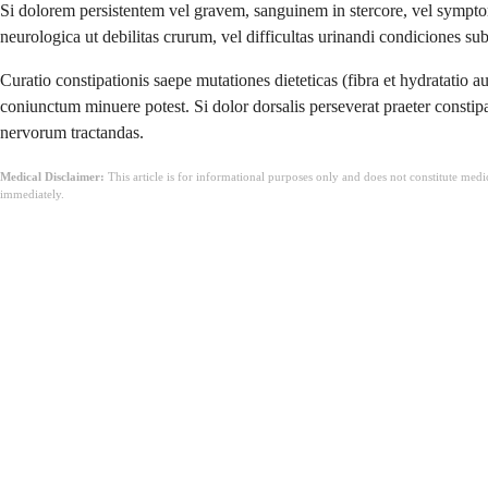
Si dolorem persistentem vel gravem, sanguinem in stercore, vel symptom
neurologica ut debilitas crurum, vel difficultas urinandi condiciones s
Curatio constipationis saepe mutationes dieteticas (fibra et hydratatio
coniunctum minuere potest. Si dolor dorsalis perseverat praeter constip
nervorum tractandas.
Medical Disclaimer:
This article is for informational purposes only and does not constitute med
immediately.