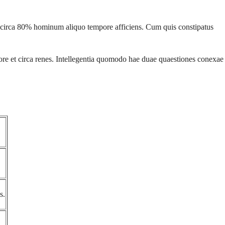
, circa 80% hominum aliquo tempore afficiens. Cum quis constipatus
iore et circa renes. Intellegentia quomodo hae duae quaestiones conexae
s.