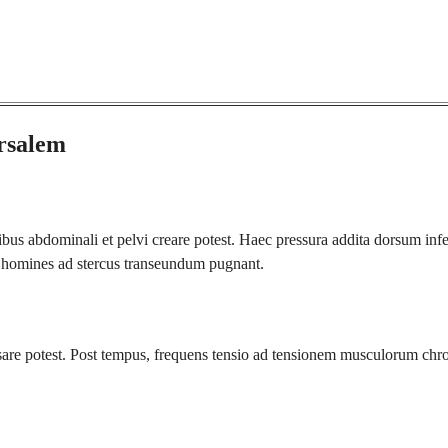
rsalem
onibus abdominali et pelvi creare potest. Haec pressura addita dorsum i
m homines ad stercus transeundum pugnant.
usare potest. Post tempus, frequens tensio ad tensionem musculorum chr