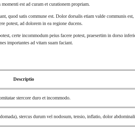
s momenti est ad curam et curationem propriam.
tant, quod satis commune est. Dolor dorsalis etiam valde communis est
dere potest, ad dolorem in ea regione ducens.
otest, certe incommodum peius facere potest, praesertim in dorso infer
ones importantes ad vitam suam faciant.
Descriptio
 comitatae stercore duro et incommodo.
domada), stercus durum vel nodosum, tensio, inflatio, dolor abdominali