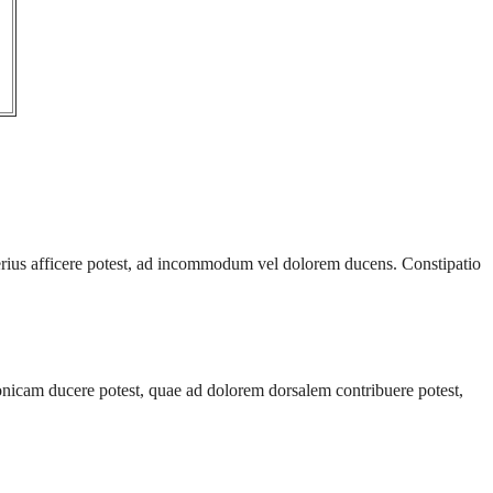
nferius afficere potest, ad incommodum vel dolorem ducens. Constipatio
onicam ducere potest, quae ad dolorem dorsalem contribuere potest,