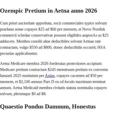
Ozempic Pretium in Aetna anno 2026
Cum priori auctoritate approbata, socii commerciales typice solvunt
praelatas notae copayes $25 ad $60 per mensem, et Novo Nordisk
commercii schedae conservativae possunt eligibiles aegrosAs as $25
adducere. Membra consilii altae deducibiles solvunt Aetnae rate
contractam, vulgo $550 ad $800, donec deductibilis occurrit; HSA
pecuniae applicabuntur.
Aetna Medicare membra 2026 foederatas protectiones accipiunt:
Medicare pretium contractum $245 menstruum pretium ex conventu
Ianuarii 2025 nuntiatum per
Axios
, copayes cacumen ad $50 per
mensem, et $2,100 annuus Pars D ex-of-loculo maximum terminat
annum. Aetna Medicaid membra civitatis statuta nominalia copayes
solvunt, plerumque $0 ad $8.
Quaestio Pondus Damnum, Honestus