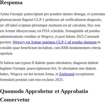
Responsa
Aetna Ozempic praescriptum pro pondere damno denegat, et systemata
pharmaciarum flagrant GLP-1 petitiones ad verificationem diagnosis,
sic off-label scriptum plerumque mortuum est ad calculum. Hoc non
est Aetnae idiosyncrasia; est FDA schedula. Semaglutide ad pondus
administrationis venditur ut Wegovy, et post Iulium 2025 Caremark
pactum,
Wegovy est Aetnae praelatus GLP-1 ad pondus damnum
in
consiliis quae beneficium includunt, cum BMI-fundamentum criteria
opertum.
Si habeas tam typum II diabete quam obesitatem, diagnosis diabete
legitime Ozempic praescriptionem fert. Si obesitatem sine diabete
habes, Wegovy est iter tectum Aetna, et
Zepbound
exceptionem
formularii postulat cum eius exclusio 2025.
Quomodo Approbetur et Approbatio
Conservetur