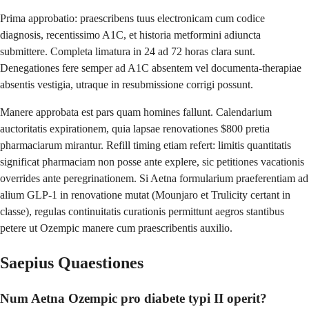
Prima approbatio: praescribens tuus electronicam cum codice
diagnosis, recentissimo A1C, et historia metformini adiuncta
submittere. Completa limatura in 24 ad 72 horas clara sunt.
Denegationes fere semper ad A1C absentem vel documenta-therapiae
absentis vestigia, utraque in resubmissione corrigi possunt.
Manere approbata est pars quam homines fallunt. Calendarium
auctoritatis expirationem, quia lapsae renovationes $800 pretia
pharmaciarum mirantur. Refill timing etiam refert: limitis quantitatis
significat pharmaciam non posse ante explere, sic petitiones vacationis
overrides ante peregrinationem. Si Aetna formularium praeferentiam ad
alium GLP-1 in renovatione mutat (Mounjaro et Trulicity certant in
classe), regulas continuitatis curationis permittunt aegros stantibus
petere ut Ozempic manere cum praescribentis auxilio.
Saepius Quaestiones
Num Aetna Ozempic pro diabete typi II operit?