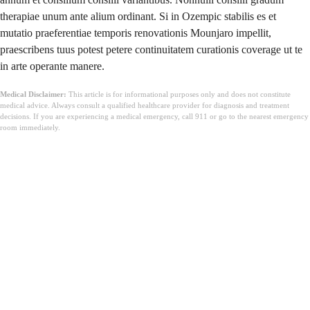
therapiae unum ante alium ordinant. Si in Ozempic stabilis es et
mutatio praeferentiae temporis renovationis Mounjaro impellit,
praescribens tuus potest petere continuitatem curationis coverage ut te
in arte operante manere.
Medical Disclaimer:
This article is for informational purposes only and does not constitute
medical advice. Always consult a qualified healthcare provider for diagnosis and treatment
decisions. If you are experiencing a medical emergency, call 911 or go to the nearest emergency
room immediately.