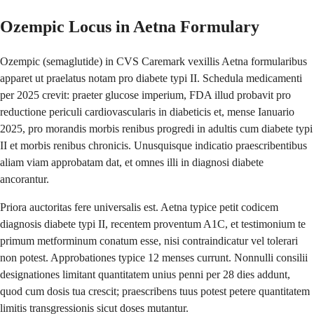
Ozempic Locus in Aetna Formulary
Ozempic (semaglutide) in CVS Caremark vexillis Aetna formularibus
apparet ut praelatus notam pro diabete typi II. Schedula medicamenti
per 2025 crevit: praeter glucose imperium, FDA illud probavit pro
reductione periculi cardiovascularis in diabeticis et, mense Ianuario
2025, pro morandis morbis renibus progredi in adultis cum diabete typi
II et morbis renibus chronicis. Unusquisque indicatio praescribentibus
aliam viam approbatam dat, et omnes illi in diagnosi diabete
ancorantur.
Priora auctoritas fere universalis est. Aetna typice petit codicem
diagnosis diabete typi II, recentem proventum A1C, et testimonium te
primum metforminum conatum esse, nisi contraindicatur vel tolerari
non potest. Approbationes typice 12 menses currunt. Nonnulli consilii
designationes limitant quantitatem unius penni per 28 dies addunt,
quod cum dosis tua crescit; praescribens tuus potest petere quantitatem
limitis transgressionis sicut doses mutantur.