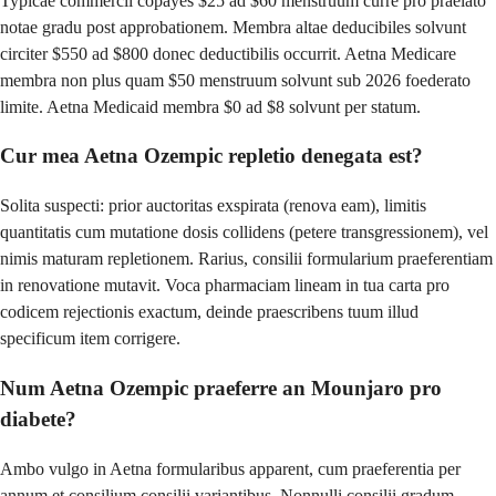
Typicae commercii copayes $25 ad $60 menstruum curre pro praelato
notae gradu post approbationem. Membra altae deducibiles solvunt
circiter $550 ad $800 donec deductibilis occurrit. Aetna Medicare
membra non plus quam $50 menstruum solvunt sub 2026 foederato
limite. Aetna Medicaid membra $0 ad $8 solvunt per statum.
Cur mea Aetna Ozempic repletio denegata est?
Solita suspecti: prior auctoritas exspirata (renova eam), limitis
quantitatis cum mutatione dosis collidens (petere transgressionem), vel
nimis maturam repletionem. Rarius, consilii formularium praeferentiam
in renovatione mutavit. Voca pharmaciam lineam in tua carta pro
codicem rejectionis exactum, deinde praescribens tuum illud
specificum item corrigere.
Num Aetna Ozempic praeferre an Mounjaro pro
diabete?
Ambo vulgo in Aetna formularibus apparent, cum praeferentia per
annum et consilium consilii variantibus. Nonnulli consilii gradum