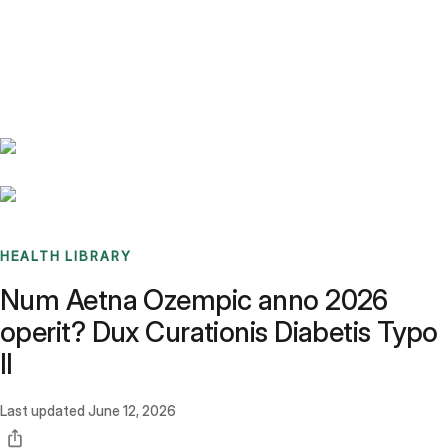
Benchmarks
Stories
FAQ
Sign up / Log in
HEALTH LIBRARY
Num Aetna Ozempic anno 2026
operit? Dux Curationis Diabetis Typo
II
Last updated
June 12, 2026