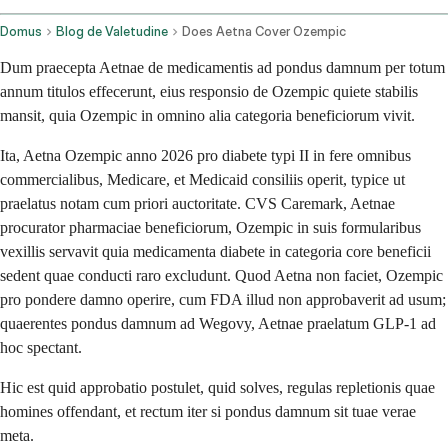
Domus
Blog de Valetudine
Does Aetna Cover Ozempic
Dum praecepta Aetnae de medicamentis ad pondus damnum per totum
annum titulos effecerunt, eius responsio de Ozempic quiete stabilis
mansit, quia Ozempic in omnino alia categoria beneficiorum vivit.
Ita, Aetna Ozempic anno 2026 pro diabete typi II in fere omnibus
commercialibus, Medicare, et Medicaid consiliis operit, typice ut
praelatus notam cum priori auctoritate. CVS Caremark, Aetnae
procurator pharmaciae beneficiorum, Ozempic in suis formularibus
vexillis servavit quia medicamenta diabete in categoria core beneficii
sedent quae conducti raro excludunt. Quod Aetna non faciet, Ozempic
pro pondere damno operire, cum FDA illud non approbaverit ad usum;
quaerentes pondus damnum ad Wegovy, Aetnae praelatum GLP-1 ad
hoc spectant.
Hic est quid approbatio postulet, quid solves, regulas repletionis quae
homines offendant, et rectum iter si pondus damnum sit tuae verae
meta.