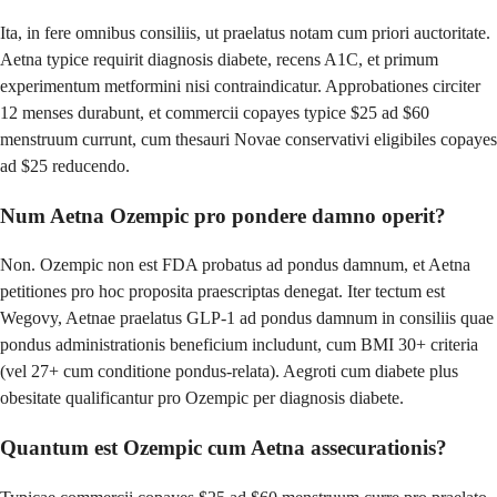
Ita, in fere omnibus consiliis, ut praelatus notam cum priori auctoritate.
Aetna typice requirit diagnosis diabete, recens A1C, et primum
experimentum metformini nisi contraindicatur. Approbationes circiter
12 menses durabunt, et commercii copayes typice $25 ad $60
menstruum currunt, cum thesauri Novae conservativi eligibiles copayes
ad $25 reducendo.
Num Aetna Ozempic pro pondere damno operit?
Non. Ozempic non est FDA probatus ad pondus damnum, et Aetna
petitiones pro hoc proposita praescriptas denegat. Iter tectum est
Wegovy, Aetnae praelatus GLP-1 ad pondus damnum in consiliis quae
pondus administrationis beneficium includunt, cum BMI 30+ criteria
(vel 27+ cum conditione pondus-relata). Aegroti cum diabete plus
obesitate qualificantur pro Ozempic per diagnosis diabete.
Quantum est Ozempic cum Aetna assecurationis?