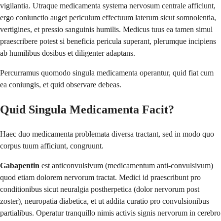
vigilantia. Utraque medicamenta systema nervosum centrale afficiunt,
ergo coniunctio auget periculum effectuum laterum sicut somnolentia,
vertigines, et pressio sanguinis humilis. Medicus tuus ea tamen simul
praescribere potest si beneficia pericula superant, plerumque incipiens
ab humilibus dosibus et diligenter adaptans.
Percurramus quomodo singula medicamenta operantur, quid fiat cum
ea coniungis, et quid observare debeas.
Quid Singula Medicamenta Facit?
Haec duo medicamenta problemata diversa tractant, sed in modo quo
corpus tuum afficiunt, congruunt.
Gabapentin
est anticonvulsivum (medicamentum anti-convulsivum)
quod etiam dolorem nervorum tractat. Medici id praescribunt pro
conditionibus sicut neuralgia postherpetica (dolor nervorum post
zoster), neuropatia diabetica, et ut addita curatio pro convulsionibus
partialibus. Operatur tranquillo nimis activis signis nervorum in cerebro