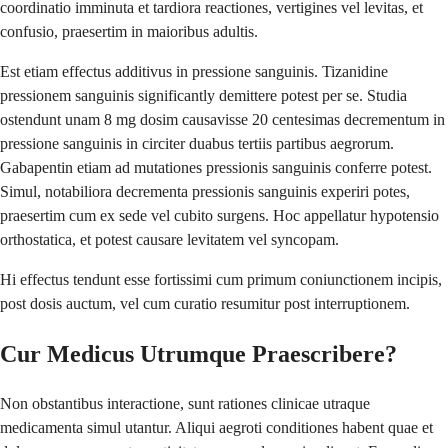
coordinatio imminuta et tardiora reactiones, vertigines vel levitas, et
confusio, praesertim in maioribus adultis.
Est etiam effectus additivus in pressione sanguinis. Tizanidine
pressionem sanguinis significantly demittere potest per se. Studia
ostendunt unam 8 mg dosim causavisse 20 centesimas decrementum in
pressione sanguinis in circiter duabus tertiis partibus aegrorum.
Gabapentin etiam ad mutationes pressionis sanguinis conferre potest.
Simul, notabiliora decrementa pressionis sanguinis experiri potes,
praesertim cum ex sede vel cubito surgens. Hoc appellatur hypotensio
orthostatica, et potest causare levitatem vel syncopam.
Hi effectus tendunt esse fortissimi cum primum coniunctionem incipis,
post dosis auctum, vel cum curatio resumitur post interruptionem.
Cur Medicus Utrumque Praescribere?
Non obstantibus interactione, sunt rationes clinicae utraque
medicamenta simul utantur. Aliqui aegroti conditiones habent quae et