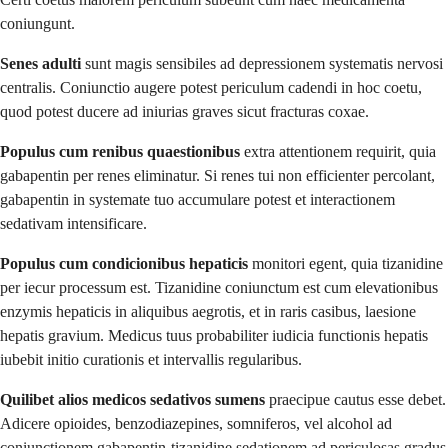
coniungunt.
Senes adulti
sunt magis sensibiles ad depressionem systematis nervosi
centralis. Coniunctio augere potest periculum cadendi in hoc coetu,
quod potest ducere ad iniurias graves sicut fracturas coxae.
Populus cum renibus quaestionibus
extra attentionem requirit, quia
gabapentin per renes eliminatur. Si renes tui non efficienter percolant,
gabapentin in systemate tuo accumulare potest et interactionem
sedativam intensificare.
Populus cum condicionibus hepaticis
monitori egent, quia tizanidine
per iecur processum est. Tizanidine coniunctum est cum elevationibus
enzymis hepaticis in aliquibus aegrotis, et in raris casibus, laesione
hepatis gravium. Medicus tuus probabiliter iudicia functionis hepatis
iubebit initio curationis et intervallis regularibus.
Quilibet alios medicos sedativos sumens
praecipue cautus esse debet.
Adicere opioides, benzodiazepines, somniferos, vel alcohol ad
coniunctionem gabapentin-tizanidine sedationem ad periculosas gradus