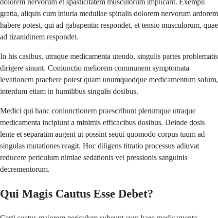
dolorem nervorum et spasticitatem musculorum implicant. Exempli
gratia, aliquis cum iniuria medullae spinalis dolorem nervorum ardorem
habere potest, qui ad gabapentin respondet, et tensio musculorum, quae
ad tizanidinem respondet.
In his casibus, utraque medicamenta utendo, singulis partes problematis
dirigere sinunt. Coniunctio meliorem communem symptomata
levationem praebere potest quam unumquodque medicamentum solum,
interdum etiam in humilibus singulis dosibus.
Medici qui hanc coniunctionem praescribunt plerumque utraque
medicamenta incipiunt a minimis efficacibus dosibus. Deinde dosis
lente et separatim augent ut possint sequi quomodo corpus tuum ad
singulas mutationes reagit. Hoc diligens titratio processus adiuvat
reducere periculum nimiae sedationis vel pressionis sanguinis
decrementorum.
Qui Magis Cautus Esse Debet?
Certi coetus maiorem periculum subeunt cum haec medicamenta