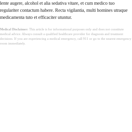
lente augere, alcohol et alia sedativa vitare, et cum medico tuo
regulariter contactum habere. Recta vigilantia, multi homines utraque
medicamenta tuto et efficaciter utuntur.
Medical Disclaimer:
This article is for informational purposes only and does not constitute
medical advice. Always consult a qualified healthcare provider for diagnosis and treatment
decisions. If you are experiencing a medical emergency, call 911 or go to the nearest emergency
room immediately.