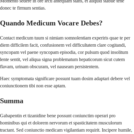
Momento sedere in ore lecti antequam stans, et aliquid stabile tene
donec te firmum sentias.
Quando Medicum Vocare Debes?
Contact medicum tuum si nimiam somnolentiam experiris quae te per
diem difficilem facit, confusionem vel difficultatem clare cogitandi,
syncopam vel paene syncopam episodia, cor pulsum quod insolitum
lente sentit, vel aliqua signa problematum hepaticorum sicut cutem
flavam, urinam obscuram, vel nauseam persistentem.
Haec symptomata significare possunt tuam dosim adaptari debere vel
coniunctionem tibi non esse aptam.
Summa
Gabapentin et tizanidine bene possunt coniunctim operari pro
hominibus qui et dolorem nervorum et spasticitatem musculorum
tractant. Sed coniunctio medicam vigilantiam requirit. Incipere humile,