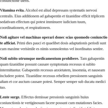
coniunctione uteris.
Vitamina evita.
Alcohol est aliud depressans systematis nervosi
centralis. Eius additionem ad gabapentin et tizanidine efficit triplicem
sedativam effectum qui potest imminuere iudicium tuum,
coordinationem, et respirationem.
Noli agitare vel machinas operari donec scias quomodo coniunctio
te afficiat.
Primi dies pauci et quaelibet dosis adaptationis periodi sunt
cum maxime verisimile es nimis somnolentus vel inordinatus sentire.
Noli subito utrumque medicamentum prohibere.
Tam gabapentin
quam tizanidine possunt causare symptomata recessus si subito
intermittantur. Gabapentin recessus anxietatem, insomnia, et nauseam
includere potest. Tizanidine recessus rebellem pressionem sanguinis
altam et cor auctum causare potest. Semper semper sub ducatu medici
tuo.
Lente surge.
Effectus demissae pressionis sanguinis huius
coniunctionis te vertiginosum facere possunt cum mutationes facies.