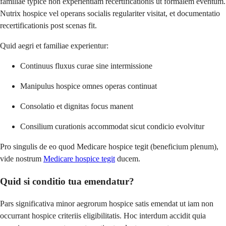
familiae typice non experientiam recertificationis ut formalem eventum.
Nutrix hospice vel operans socialis regulariter visitat, et documentatio
recertificationis post scenas fit.
Quid aegri et familiae experientur:
Continuus fluxus curae sine intermissione
Manipulus hospice omnes operas continuat
Consolatio et dignitas focus manent
Consilium curationis accommodat sicut condicio evolvitur
Pro singulis de eo quod Medicare hospice tegit (beneficium plenum),
vide nostrum
Medicare hospice tegit
ducem.
Quid si conditio tua emendatur?
Pars significativa minor aegrorum hospice satis emendat ut iam non
occurrant hospice criteriis eligibilitatis. Hoc interdum accidit quia