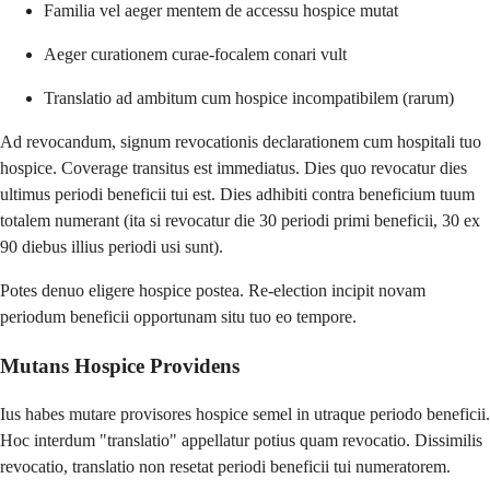
Familia vel aeger mentem de accessu hospice mutat
Aeger curationem curae-focalem conari vult
Translatio ad ambitum cum hospice incompatibilem (rarum)
Ad revocandum, signum revocationis declarationem cum hospitali tuo
hospice. Coverage transitus est immediatus. Dies quo revocatur dies
ultimus periodi beneficii tui est. Dies adhibiti contra beneficium tuum
totalem numerant (ita si revocatur die 30 periodi primi beneficii, 30 ex
90 diebus illius periodi usi sunt).
Potes denuo eligere hospice postea. Re-election incipit novam
periodum beneficii opportunam situ tuo eo tempore.
Mutans Hospice Providens
Ius habes mutare provisores hospice semel in utraque periodo beneficii.
Hoc interdum "translatio" appellatur potius quam revocatio. Dissimilis
revocatio, translatio non resetat periodi beneficii tui numeratorem.