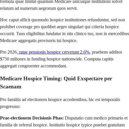
formula quae limitat quantum Medicare unicuique institutioni solvet
relatum ad numerum aegrorum quos servit.
Hoc caput afficit quomodo hospice institutiones refunduntur, sed non
prohibet coverage pro quolibet aegro singulari qui criteria hospice
occurrit. Tuus eligibilitas fundatur in situ clinico tuo, non in mercedibus
Medicare aggregatis provisoris tui hospice.
Pro 2026,
ratae pensionis hospice creverunt 2.6%
, praebens additos
$750 miliones in funding hospice nationwide. Computa capitis
aggregati congruenter accommodant.
Medicare Hospice Timing: Quid Exspectare per
Scaenam
Pro familiis ad electionem hospice accedentibus, hic est temporalis
progressus:
Prae-electionem Decisionis Phas:
Disputatio cum medico primario et
familia de referral hospice. Institutio hospice typice praebet gratuitam