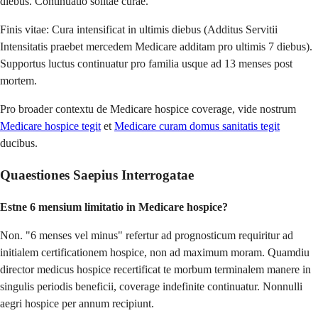
diebus. Continuatio solitae curae.
Finis vitae: Cura intensificat in ultimis diebus (Additus Servitii
Intensitatis praebet mercedem Medicare additam pro ultimis 7 diebus).
Supportus luctus continuatur pro familia usque ad 13 menses post
mortem.
Pro broader contextu de Medicare hospice coverage, vide nostrum
Medicare hospice tegit
et
Medicare curam domus sanitatis tegit
ducibus.
Quaestiones Saepius Interrogatae
Estne 6 mensium limitatio in Medicare hospice?
Non. "6 menses vel minus" refertur ad prognosticum requiritur ad
initialem certificationem hospice, non ad maximum moram. Quamdiu
director medicus hospice recertificat te morbum terminalem manere in
singulis periodis beneficii, coverage indefinite continuatur. Nonnulli
aegri hospice per annum recipiunt.