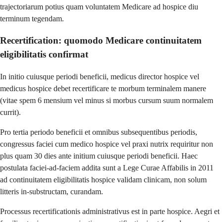
trajectoriarum potius quam voluntatem Medicare ad hospice diu
terminum tegendam.
Recertification: quomodo Medicare continuitatem
eligibilitatis confirmat
In initio cuiusque periodi beneficii, medicus director hospice vel
medicus hospice debet recertificare te morbum terminalem manere
(vitae spem 6 mensium vel minus si morbus cursum suum normalem
currit).
Pro tertia periodo beneficii et omnibus subsequentibus periodis,
congressus faciei cum medico hospice vel praxi nutrix requiritur non
plus quam 30 dies ante initium cuiusque periodi beneficii. Haec
postulata faciei-ad-faciem addita sunt a Lege Curae Affabilis in 2011
ad continuitatem eligibilitatis hospice validam clinicam, non solum
litteris in-substructam, curandam.
Processus recertificationis administrativus est in parte hospice. Aegri et