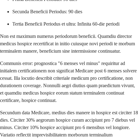
Secunda Beneficii Periodus: 90 dies
Tertia Beneficii Periodus et ultra: Infinita 60-die periodi
Non est maximum numerus periodorum beneficii. Quamdiu director
medicus hospice recertificat in initio cuiusque novi periodi te morbum
terminalem manere, beneficium sine intermissione continuatur.
Communis error: prognostica "6 menses vel minus" requiritur ad
initialem certificationem non significat Medicare post 6 menses solvere
cessat. Illa locutio describit criteriale medicum pro certificatione, non
durationem coverage. Nonnulli aegri diutius quam praedictum vivunt,
et quamdiu medicus hospice eorum statum terminalem continuat
certificare, hospice continuat.
Secundum data Medicare, medius dies manere in hospice est circiter 18
dies. Circiter 30% aegrorum hospice curam accipiunt pro 7 diebus vel
minus. Circiter 10% hospice accipiunt pro 6 mensibus vel longiore.
Variatio reflectit imprevisibilitatem morborum terminalium