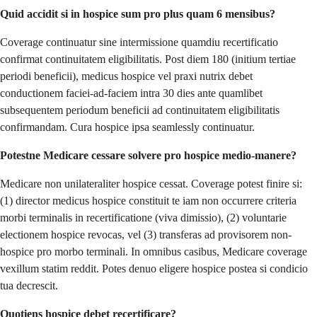
Quid accidit si in hospice sum pro plus quam 6 mensibus?
Coverage continuatur sine intermissione quamdiu recertificatio
confirmat continuitatem eligibilitatis. Post diem 180 (initium tertiae
periodi beneficii), medicus hospice vel praxi nutrix debet
conductionem faciei-ad-faciem intra 30 dies ante quamlibet
subsequentem periodum beneficii ad continuitatem eligibilitatis
confirmandam. Cura hospice ipsa seamlessly continuatur.
Potestne Medicare cessare solvere pro hospice medio-manere?
Medicare non unilateraliter hospice cessat. Coverage potest finire si:
(1) director medicus hospice constituit te iam non occurrere criteria
morbi terminalis in recertificatione (viva dimissio), (2) voluntarie
electionem hospice revocas, vel (3) transferas ad provisorem non-
hospice pro morbo terminali. In omnibus casibus, Medicare coverage
vexillum statim reddit. Potes denuo eligere hospice postea si condicio
tua decrescit.
Quotiens hospice debet recertificare?