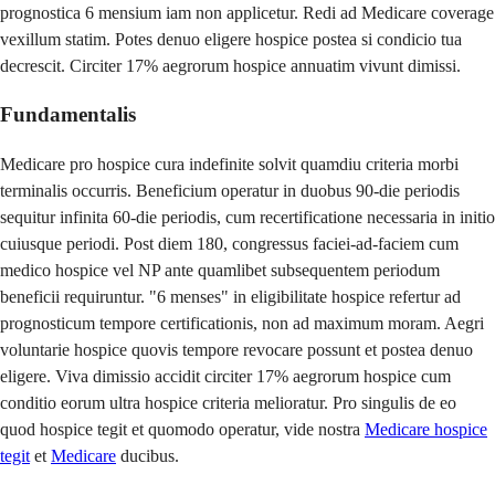
prognostica 6 mensium iam non applicetur. Redi ad Medicare coverage
vexillum statim. Potes denuo eligere hospice postea si condicio tua
decrescit. Circiter 17% aegrorum hospice annuatim vivunt dimissi.
Fundamentalis
Medicare pro hospice cura indefinite solvit quamdiu criteria morbi
terminalis occurris. Beneficium operatur in duobus 90-die periodis
sequitur infinita 60-die periodis, cum recertificatione necessaria in initio
cuiusque periodi. Post diem 180, congressus faciei-ad-faciem cum
medico hospice vel NP ante quamlibet subsequentem periodum
beneficii requiruntur. "6 menses" in eligibilitate hospice refertur ad
prognosticum tempore certificationis, non ad maximum moram. Aegri
voluntarie hospice quovis tempore revocare possunt et postea denuo
eligere. Viva dimissio accidit circiter 17% aegrorum hospice cum
conditio eorum ultra hospice criteria melioratur. Pro singulis de eo
quod hospice tegit et quomodo operatur, vide nostra
Medicare hospice
tegit
et
Medicare
ducibus.