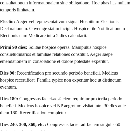
consultationem informationalem sine obligatione. Hoc phas has nullam
temporis limitatem.
Electio:
Aeger vel repraesentativum signat Hospitium Electionis
Declarationem. Coverage statim incipit. Hospice file Notificationem
Electionis cum Medicare intra 5 dies calendarii.
Primi 90 dies:
Solitae hospice operas. Manipulus hospice
consuetudinarios et familiae relationes constituit. Aeger saepe
emendationem in consolatione et dolore potestate experitur.
Dies 90:
Recertification pro secundo periodo beneficii. Medicus
hospice recertificat. Familia typice non experitur hoc ut distinctum
eventum.
Dies 180:
Congressus faciei-ad-faciem requiritur pro tertia periodo
beneficii. Medicus hospice vel NP aegrotum visitat intra 30 dies ante
diem 180. Recertification completur.
Dies 240, 300, 360, etc.:
Congressus faciei-ad-faciem singulis 60