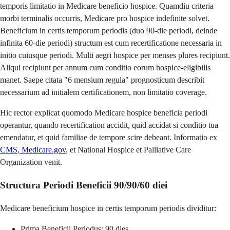
temporis limitatio in Medicare beneficio hospice. Quamdiu criteria
morbi terminalis occurris, Medicare pro hospice indefinite solvet.
Beneficium in certis temporum periodis (duo 90-die periodi, deinde
infinita 60-die periodi) structum est cum recertificatione necessaria in
initio cuiusque periodi. Multi aegri hospice per menses plures recipiunt.
Aliqui recipiunt per annum cum conditio eorum hospice-eligibilis
manet. Saepe citata "6 mensium regula" prognosticum describit
necessarium ad initialem certificationem, non limitatio coverage.
Hic rector explicat quomodo Medicare hospice beneficia periodi
operantur, quando recertification accidit, quid accidat si conditio tua
emendatur, et quid familiae de tempore scire debeant. Informatio ex
CMS
,
Medicare.gov
, et National Hospice et Palliative Care
Organization venit.
Structura Periodi Beneficii 90/90/60 diei
Medicare beneficium hospice in certis temporum periodis dividitur:
Prima Beneficii Periodus: 90 dies