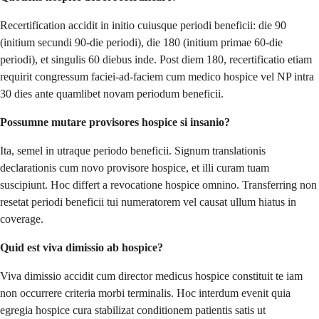
Recertification accidit in initio cuiusque periodi beneficii: die 90
(initium secundi 90-die periodi), die 180 (initium primae 60-die
periodi), et singulis 60 diebus inde. Post diem 180, recertificatio etiam
requirit congressum faciei-ad-faciem cum medico hospice vel NP intra
30 dies ante quamlibet novam periodum beneficii.
Possumne mutare provisores hospice si insanio?
Ita, semel in utraque periodo beneficii. Signum translationis
declarationis cum novo provisore hospice, et illi curam tuam
suscipiunt. Hoc differt a revocatione hospice omnino. Transferring non
resetat periodi beneficii tui numeratorem vel causat ullum hiatus in
coverage.
Quid est viva dimissio ab hospice?
Viva dimissio accidit cum director medicus hospice constituit te iam
non occurrere criteria morbi terminalis. Hoc interdum evenit quia
egregia hospice cura stabilizat conditionem patientis satis ut