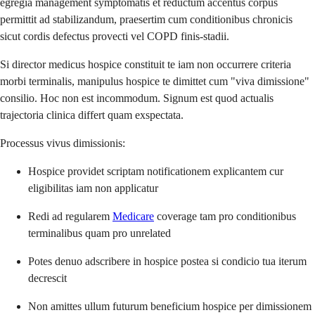
egregia management symptomatis et reductum accentus corpus
permittit ad stabilizandum, praesertim cum conditionibus chronicis
sicut cordis defectus provecti vel COPD finis-stadii.
Si director medicus hospice constituit te iam non occurrere criteria
morbi terminalis, manipulus hospice te dimittet cum "viva dimissione"
consilio. Hoc non est incommodum. Signum est quod actualis
trajectoria clinica differt quam exspectata.
Processus vivus dimissionis:
Hospice providet scriptam notificationem explicantem cur
eligibilitas iam non applicatur
Redi ad regularem
Medicare
coverage tam pro conditionibus
terminalibus quam pro unrelated
Potes denuo adscribere in hospice postea si condicio tua iterum
decrescit
Non amittes ullum futurum beneficium hospice per dimissionem