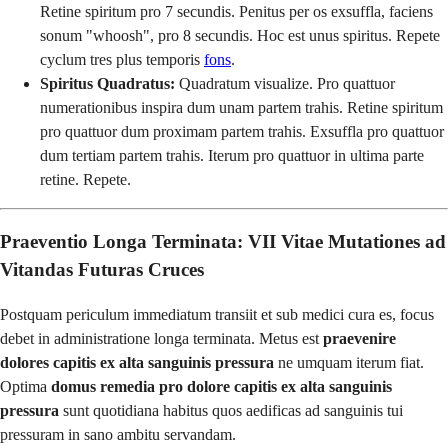
Retine spiritum pro 7 secundis. Penitus per os exsuffla, faciens
sonum "whoosh", pro 8 secundis. Hoc est unus spiritus. Repete
cyclum tres plus temporis
fons
.
Spiritus Quadratus:
Quadratum visualize. Pro quattuor
numerationibus inspira dum unam partem trahis. Retine spiritum
pro quattuor dum proximam partem trahis. Exsuffla pro quattuor
dum tertiam partem trahis. Iterum pro quattuor in ultima parte
retine. Repete.
Praeventio Longa Terminata: VII Vitae Mutationes ad
Vitandas Futuras Cruces
Postquam periculum immediatum transiit et sub medici cura es, focus
debet in administratione longa terminata. Metus est
praevenire
dolores capitis ex alta sanguinis pressura
ne umquam iterum fiat.
Optima
domus remedia pro dolore capitis ex alta sanguinis
pressura
sunt quotidiana habitus quos aedificas ad sanguinis tui
pressuram in sano ambitu servandam.