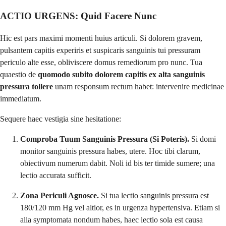
ACTIO URGENS: Quid Facere Nunc
Hic est pars maximi momenti huius articuli. Si dolorem gravem,
pulsantem capitis experiris et suspicaris sanguinis tui pressuram
periculo alte esse, obliviscere domus remediorum pro nunc. Tua
quaestio de
quomodo subito dolorem capitis ex alta sanguinis
pressura tollere
unam responsum rectum habet: intervenire medicinae
immediatum.
Sequere haec vestigia sine hesitatione:
Comproba Tuum Sanguinis Pressura (Si Poteris).
Si domi
monitor sanguinis pressura habes, utere. Hoc tibi clarum,
obiectivum numerum dabit. Noli id bis ter timide sumere; una
lectio accurata sufficit.
Zona Periculi Agnosce.
Si tua lectio sanguinis pressura est
180/120 mm Hg vel altior, es in urgenza hypertensiva. Etiam si
alia symptomata nondum habes, haec lectio sola est causa