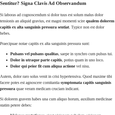
Sentitur? Signa Clavis Ad Observandum
Si laboras ad cognoscendum si dolor tuus est solum malus dolor
tensionis an aliquid gravius, est magni momenti scire
qualem dolorem
capitis ex alta sanguinis pressura sentiat
. Typice non est dolor
hebes.
Praecipuae notae capitis ex alta sanguinis pressura sunt:
Pulsans vel pulsans qualitas
, saepe in synchro cum pulsus tui.
Dolor in utraque parte capitis
, potius quam in uno loco.
Dolor qui peior fit cum aliqua actione
vel nisu.
Autem, dolor raro solus venit in crisi hypertensiva. Quod maxime tibi
facere potes est agnoscere comitantia
symptomata capitis sanguinis
pressura
quae veram medicam cruciam indicant.
Si dolorem gravem habes una cum aliquo horum, auxilium medicinae
statim petere debes: