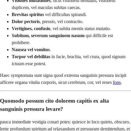
Visiones mutationes
, sicut visionem nebulam, visionem
duplicem, vel maculas subitas caecas.
Brevitas spiritus
vel difficultas spirandi.
Dolor pectoris
, pressio, vel contractio.
Vertigines, confusio
, vel subita mentis status mutatio.
Subitum, severum sanguinem nasum
qui difficile est
prohibere.
Nausea vel vomitus
.
Torpor vel debilitas
in facie, brachia, vel crura, quod signum
ictuum esse potest.
Haec symptomata sunt signa quod extrema sanguinis pressura incipit
afficere organa vitalia corporis, sicut cerebrum, cor, vel renes
fons
.
Quomodo possum cito dolorem capitis ex alta
sanguinis pressura levare?
pauca immediate vestigia conari potes: quiesce in loco quieto, obscuro,
lente profundum spiritum ad relaxandum et pressuram demittendum, et