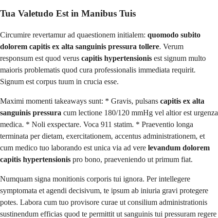
Tua Valetudo Est in Manibus Tuis
Circumire revertamur ad quaestionem initialem:
quomodo subito
dolorem capitis ex alta sanguinis pressura tollere
. Verum
responsum est quod verus
capitis hypertensionis
est signum multo
maioris problematis quod cura professionalis immediata requirit.
Signum est corpus tuum in crucia esse.
Maximi momenti takeaways sunt: * Gravis, pulsans
capitis ex alta
sanguinis pressura
cum lectione 180/120 mmHg vel altior est urgenza
medica. * Noli exspectare. Voca 911 statim. * Praeventio longa
terminata per dietam, exercitationem, accentus administrationem, et
cum medico tuo laborando est unica via ad vere
levandum dolorem
capitis hypertensionis
pro bono, praeveniendo ut primum fiat.
Numquam signa monitionis corporis tui ignora. Per intellegere
symptomata et agendi decisivum, te ipsum ab iniuria gravi protegere
potes. Labora cum tuo provisore curae ut consilium administrationis
sustinendum efficias quod te permittit ut sanguinis tui pressuram regere