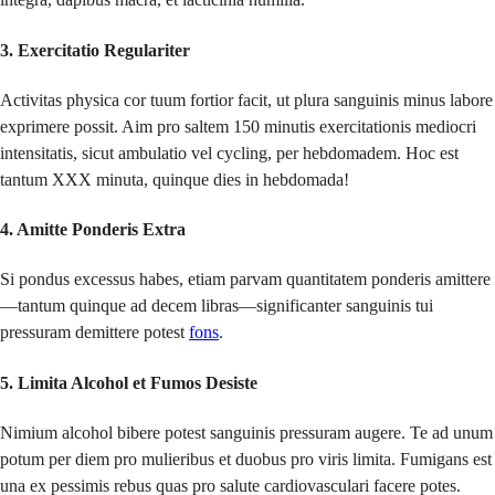
3. Exercitatio Regulariter
Activitas physica cor tuum fortior facit, ut plura sanguinis minus labore
exprimere possit. Aim pro saltem 150 minutis exercitationis mediocri
intensitatis, sicut ambulatio vel cycling, per hebdomadem. Hoc est
tantum XXX minuta, quinque dies in hebdomada!
4. Amitte Ponderis Extra
Si pondus excessus habes, etiam parvam quantitatem ponderis amittere
—tantum quinque ad decem libras—significanter sanguinis tui
pressuram demittere potest
fons
.
5. Limita Alcohol et Fumos Desiste
Nimium alcohol bibere potest sanguinis pressuram augere. Te ad unum
potum per diem pro mulieribus et duobus pro viris limita. Fumigans est
una ex pessimis rebus quas pro salute cardiovasculari facere potes.