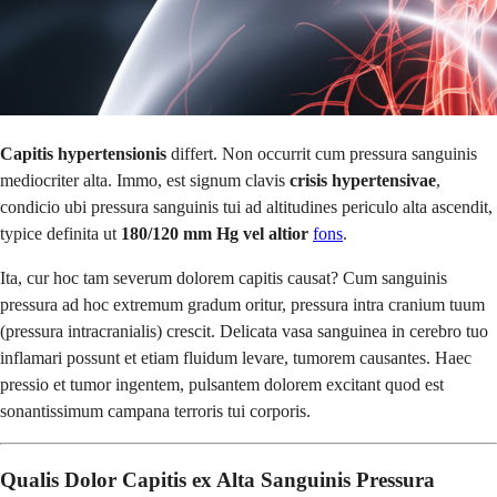
Capitis hypertensionis
differt. Non occurrit cum pressura sanguinis
mediocriter alta. Immo, est signum clavis
crisis hypertensivae
,
condicio ubi pressura sanguinis tui ad altitudines periculo alta ascendit,
typice definita ut
180/120 mm Hg vel altior
fons
.
Ita, cur hoc tam severum dolorem capitis causat? Cum sanguinis
pressura ad hoc extremum gradum oritur, pressura intra cranium tuum
(pressura intracranialis) crescit. Delicata vasa sanguinea in cerebro tuo
inflamari possunt et etiam fluidum levare, tumorem causantes. Haec
pressio et tumor ingentem, pulsantem dolorem excitant quod est
sonantissimum campana terroris tui corporis.
Qualis Dolor Capitis ex Alta Sanguinis Pressura