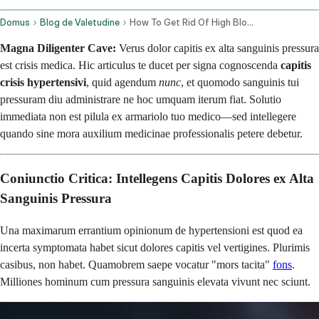
Domus
Blog de Valetudine
How To Get Rid Of High Blood Pressure Headache Instantly
Magna Diligenter Cave:
Verus dolor capitis ex alta sanguinis pressura
est crisis medica. Hic articulus te ducet per signa cognoscenda
capitis
crisis hypertensivi
, quid agendum
nunc
, et quomodo sanguinis tui
pressuram diu administrare ne hoc umquam iterum fiat. Solutio
immediata non est pilula ex armariolo tuo medico—sed intellegere
quando sine mora auxilium medicinae professionalis petere debetur.
Coniunctio Critica: Intellegens Capitis Dolores ex Alta
Sanguinis Pressura
Una maximarum errantium opinionum de hypertensioni est quod ea
incerta symptomata habet sicut dolores capitis vel vertigines. Plurimis
casibus, non habet. Quamobrem saepe vocatur "mors tacita"
fons
.
Milliones hominum cum pressura sanguinis elevata vivunt nec sciunt.