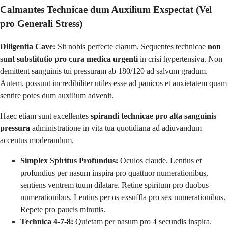
Calmantes Technicae dum Auxilium Exspectat (Vel
pro Generali Stress)
Diligentia Cave:
Sit nobis perfecte clarum. Sequentes technicae
non
sunt substitutio pro cura medica urgenti
in crisi hypertensiva. Non
demittent sanguinis tui pressuram ab 180/120 ad salvum gradum.
Autem, possunt incredibiliter utiles esse ad panicos et anxietatem quam
sentire potes dum auxilium advenit.
Haec etiam sunt excellentes
spirandi technicae pro alta sanguinis
pressura
administratione in vita tua quotidiana ad adiuvandum
accentus moderandum.
Simplex Spiritus Profundus:
Oculos claude. Lentius et
profundius per nasum inspira pro quattuor numerationibus,
sentiens ventrem tuum dilatare. Retine spiritum pro duobus
numerationibus. Lentius per os exsuffla pro sex numerationibus.
Repete pro paucis minutis.
Technica 4-7-8:
Quietam per nasum pro 4 secundis inspira.