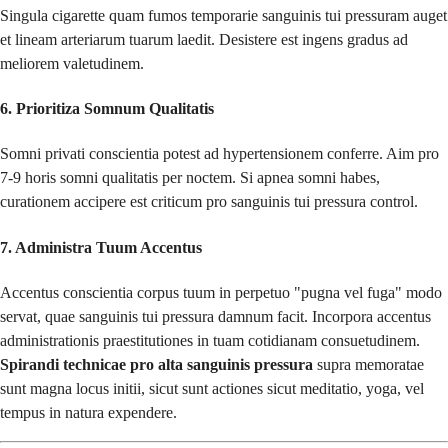
Singula cigarette quam fumos temporarie sanguinis tui pressuram auget
et lineam arteriarum tuarum laedit. Desistere est ingens gradus ad
meliorem valetudinem.
6. Prioritiza Somnum Qualitatis
Somni privati conscientia potest ad hypertensionem conferre. Aim pro
7-9 horis somni qualitatis per noctem. Si apnea somni habes,
curationem accipere est criticum pro sanguinis tui pressura control.
7. Administra Tuum Accentus
Accentus conscientia corpus tuum in perpetuo "pugna vel fuga" modo
servat, quae sanguinis tui pressura damnum facit. Incorpora accentus
administrationis praestitutiones in tuam cotidianam consuetudinem.
Spirandi technicae pro alta sanguinis pressura
supra memoratae
sunt magna locus initii, sicut sunt actiones sicut meditatio, yoga, vel
tempus in natura expendere.