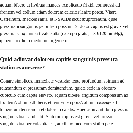
aquam bibere ut hydrata maneas. Applicatio frigidi compressi ad
frontem vel collum etiam dolorem celeriter lenire potest. Vitare
Caffeinum, snackes salita, et NSAIDs sicut ibuprofenum, quae
pressuram sanguinis peior fieri possunt. Si dolor capitis est gravis vel
pressura sanguinis est valde alta (exempli gratia, 180/120 mmHg),
quaere auxilium medicum urgentem.
Quid adiuvat dolorem capitis sanguinis pressura
statim evanescere?
Conare simplices, immediate vestigia: lente profundum spiritum ad
relaxandum et pressuram demittendum, quiete sede in obscuro
cubiculo cum capite elevato, aquam bibere, frigidum compressum ad
frontem/collum adhibere, et leniter tempora/collum massage ad
leniendum tensionem et dolorem capitis. Haec adiuvant dum pressura
sanguinis tua stabilis fit. Si dolor capitis est gravis vel pressura
sanguinis tua periculo alta est, auxilium medicum statim pete.