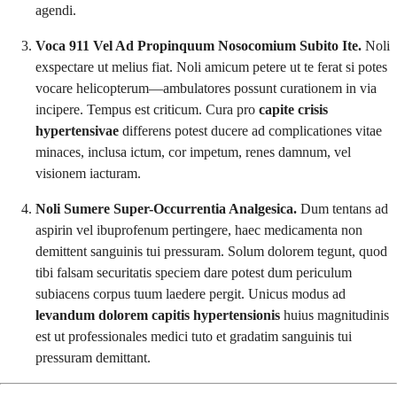
agendi.
Voca 911 Vel Ad Propinquum Nosocomium Subito Ite.
Noli
exspectare ut melius fiat. Noli amicum petere ut te ferat si potes
vocare helicopterum—ambulatores possunt curationem in via
incipere. Tempus est criticum. Cura pro
capite crisis
hypertensivae
differens potest ducere ad complicationes vitae
minaces, inclusa ictum, cor impetum, renes damnum, vel
visionem iacturam.
Noli Sumere Super-Occurrentia Analgesica.
Dum tentans ad
aspirin vel ibuprofenum pertingere, haec medicamenta non
demittent sanguinis tui pressuram. Solum dolorem tegunt, quod
tibi falsam securitatis speciem dare potest dum periculum
subiacens corpus tuum laedere pergit. Unicus modus ad
levandum dolorem capitis hypertensionis
huius magnitudinis
est ut professionales medici tuto et gradatim sanguinis tui
pressuram demittant.