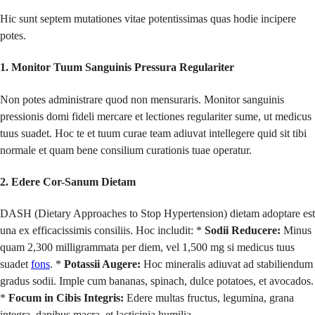
Hic sunt septem mutationes vitae potentissimas quas hodie incipere
potes.
1. Monitor Tuum Sanguinis Pressura Regulariter
Non potes administrare quod non mensuraris. Monitor sanguinis
pressionis domi fideli mercare et lectiones regulariter sume, ut medicus
tuus suadet. Hoc te et tuum curae team adiuvat intellegere quid sit tibi
normale et quam bene consilium curationis tuae operatur.
2. Edere Cor-Sanum Dietam
DASH (Dietary Approaches to Stop Hypertension) dietam adoptare est
una ex efficacissimis consiliis. Hoc includit: *
Sodii Reducere:
Minus
quam 2,300 milligrammata per diem, vel 1,500 mg si medicus tuus
suadet
fons
. *
Potassii Augere:
Hoc mineralis adiuvat ad stabiliendum
gradus sodii. Imple cum bananas, spinach, dulce potatoes, et avocados.
*
Focum in Cibis Integris:
Edere multas fructus, legumina, grana
integra, dapibus macra, et lacticinia humilia.