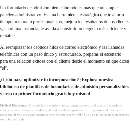
Un formulario de admisión bien elaborado es más que un simple
papeleo administrativo. Es una herramienta estratégica que te ahorra
tiempo, mejora tu profesionalismo, mejora los resultados de los clientes
y, en última instancia, te ayuda a construir un negocio más eficiente y
rentable.
Al reemplazar los caóticos hilos de correo electrónico y las llamadas
telefónicas con un paso único y estructurado, preparas el escenario
para una relación exitosa con el cliente desde el momento en que dicen
"sí".
¿Listo para optimizar tu incorporación? ¡Explora nuestra
biblioteca de plantillas de formularios de admisión personalizables
y crea tu primer formulario gratis hoy mismo!
Medical Disclaimer:
This article is for informational purposes only and does not constitute
medical advice. Always consult a qualified healthcare provider for diagnosis and treatment
decisions. If you are experiencing a medical emergency, call 911 or go to the nearest emergency
room immediately.