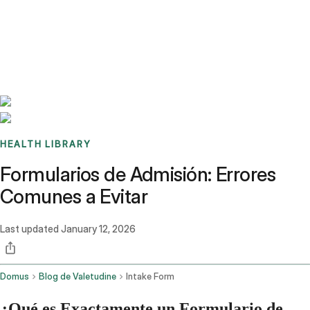
Benchmarks
Stories
FAQ
Sign up / Log in
HEALTH LIBRARY
Formularios de Admisión: Errores
Comunes a Evitar
Last updated
January 12, 2026
Domus
Blog de Valetudine
Intake Form
¿Qué es Exactamente un Formulario de