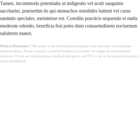
Tamen, incommoda potentialia ut indigestio vel acuti sanguinis
saccharini, praesertim iis qui stomachos sensibiles habent vel curas
sanitatis speciales, meminisse est. Consiliis practicis sequendo et malis
moderate edendo, beneficia frui potes dum consuetudinem nocturnum
salubrem manet.
Medical Disclaimer:
This article is for informational purposes only and does not constitute
medical advice. Always consult a qualified healthcare provider for diagnosis and treatment
decisions. If you are experiencing a medical emergency, call 911 or go to the nearest emergency
room immediately.