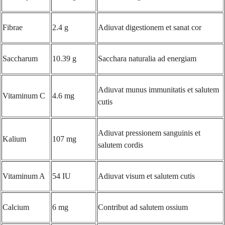
Fibrae
2.4 g
Adiuvat digestionem et sanat cor
Saccharum
10.39 g
Sacchara naturalia ad energiam
Adiuvat munus immunitatis et salutem
Vitaminum C
4.6 mg
cutis
Adiuvat pressionem sanguinis et
Kalium
107 mg
salutem cordis
Vitaminum A
54 IU
Adiuvat visum et salutem cutis
Calcium
6 mg
Contribut ad salutem ossium