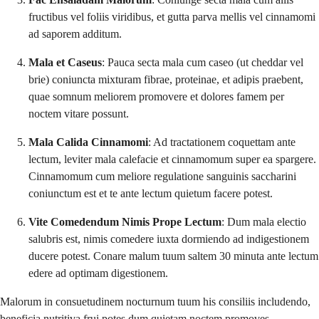
fructibus vel foliis viridibus, et gutta parva mellis vel cinnamomi
ad saporem additum.
Mala et Caseus
: Pauca secta mala cum caseo (ut cheddar vel
brie) coniuncta mixturam fibrae, proteinae, et adipis praebent,
quae somnum meliorem promovere et dolores famem per
noctem vitare possunt.
Mala Calida Cinnamomi
: Ad tractationem coquettam ante
lectum, leviter mala calefacie et cinnamomum super ea spargere.
Cinnamomum cum meliore regulatione sanguinis saccharini
coniunctum est et te ante lectum quietum facere potest.
Vite Comedendum Nimis Prope Lectum
: Dum mala electio
salubris est, nimis comedere iuxta dormiendo ad indigestionem
ducere potest. Conare malum tuum saltem 30 minuta ante lectum
edere ad optimam digestionem.
Malorum in consuetudinem nocturnum tuum his consiliis includendo,
beneficia nutritiva frui potes dum quietam noctem promoves.