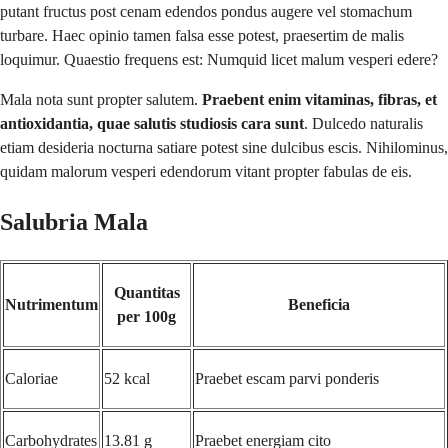
putant fructus post cenam edendos pondus augere vel stomachum
turbare. Haec opinio tamen falsa esse potest, praesertim de malis
loquimur. Quaestio frequens est: Numquid licet malum vesperi edere?
Mala nota sunt propter salutem.
Praebent enim vitaminas, fibras, et
antioxidantia, quae salutis studiosis cara sunt
. Dulcedo naturalis
etiam desideria nocturna satiare potest sine dulcibus escis. Nihilominus,
quidam malorum vesperi edendorum vitant propter fabulas de eis.
Salubria Mala
Quantitas
Nutrimentum
Beneficia
per 100g
Caloriae
52 kcal
Praebet escam parvi ponderis
Carbohydrates
13.81 g
Praebet energiam cito