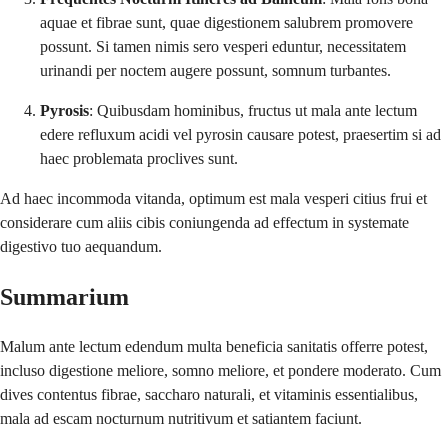
aquae et fibrae sunt, quae digestionem salubrem promovere
possunt. Si tamen nimis sero vesperi eduntur, necessitatem
urinandi per noctem augere possunt, somnum turbantes.
Pyrosis
: Quibusdam hominibus, fructus ut mala ante lectum
edere refluxum acidi vel pyrosin causare potest, praesertim si ad
haec problemata proclives sunt.
Ad haec incommoda vitanda, optimum est mala vesperi citius frui et
considerare cum aliis cibis coniungenda ad effectum in systemate
digestivo tuo aequandum.
Summarium
Malum ante lectum edendum multa beneficia sanitatis offerre potest,
incluso digestione meliore, somno meliore, et pondere moderato. Cum
dives contentus fibrae, saccharo naturali, et vitaminis essentialibus,
mala ad escam nocturnum nutritivum et satiantem faciunt.