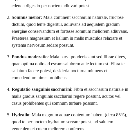
edenda digestio per noctem adiuvari potest.
Somnus melior
: Mala continent saccharum naturale, fructose
dictum, quod lente digeritur, adiuvans ad aequalem gradum
energiae conservandum et fortasse somnum meliorem adiuvans.
Praeterea magnesium et kalium in malis musculos relaxare et
systema nervosum sedare possunt.
Pondus moderatio
: Mala parvi ponderis sunt sed fibrae dives,
quae optima optio ad escam salubrem ante lectum est. Fibra te
satiatum facere potest, desideria nocturna minuens et
comedendum nimis prohibens.
Regulatio sanguinis saccharini
: Fibra et saccharum naturale in
malis gradus sanguinis saccharini regere possunt, acutos vel
casus prohibentes qui somnum turbare possunt.
Hydratio
: Mala magnum aquae contentum habent (circa 85%),
quod te per noctem hydratum servare potest, ad salutem
generalem et cutem meliorem conferens.