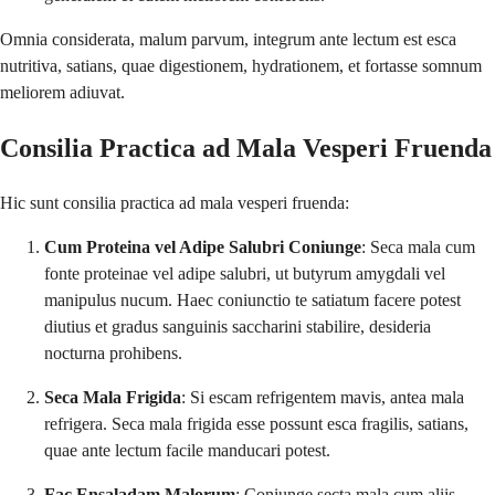
Omnia considerata, malum parvum, integrum ante lectum est esca
nutritiva, satians, quae digestionem, hydrationem, et fortasse somnum
meliorem adiuvat.
Consilia Practica ad Mala Vesperi Fruenda
Hic sunt consilia practica ad mala vesperi fruenda:
Cum Proteina vel Adipe Salubri Coniunge
: Seca mala cum
fonte proteinae vel adipe salubri, ut butyrum amygdali vel
manipulus nucum. Haec coniunctio te satiatum facere potest
diutius et gradus sanguinis saccharini stabilire, desideria
nocturna prohibens.
Seca Mala Frigida
: Si escam refrigentem mavis, antea mala
refrigera. Seca mala frigida esse possunt esca fragilis, satians,
quae ante lectum facile manducari potest.
Fac Ensaladam Malorum
: Coniunge secta mala cum aliis