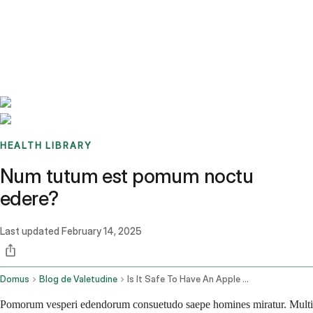
Benchmarks
Stories
FAQ
Sign up / Log in
HEALTH LIBRARY
Num tutum est pomum noctu
edere?
Last updated
February 14, 2025
Domus
Blog de Valetudine
Is It Safe To Have An Apple At Night
Pomorum vesperi edendorum consuetudo saepe homines miratur. Multi