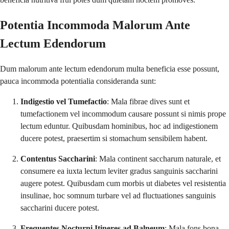
Potentia Incommoda Malorum Ante
Lectum Edendorum
Dum malorum ante lectum edendorum multa beneficia esse possunt,
pauca incommoda potentialia consideranda sunt:
Indigestio vel Tumefactio
: Mala fibrae dives sunt et
tumefactionem vel incommodum causare possunt si nimis prope
lectum eduntur. Quibusdam hominibus, hoc ad indigestionem
ducere potest, praesertim si stomachum sensibilem habent.
Contentus Saccharini
: Mala continent saccharum naturale, et
consumere ea iuxta lectum leviter gradus sanguinis saccharini
augere potest. Quibusdam cum morbis ut diabetes vel resistentia
insulinae, hoc somnum turbare vel ad fluctuationes sanguinis
saccharini ducere potest.
Frequentes Nocturni Itineres ad Balneum
: Mala fons bona