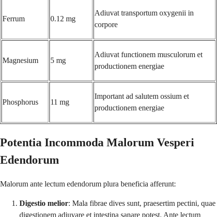
Adiuvat transportum oxygenii in
Ferrum
0.12 mg
corpore
Adiuvat functionem musculorum et
Magnesium
5 mg
productionem energiae
Important ad salutem ossium et
Phosphorus
11 mg
productionem energiae
Potentia Incommoda Malorum Vesperi
Edendorum
Malorum ante lectum edendorum plura beneficia afferunt:
Digestio melior
: Mala fibrae dives sunt, praesertim pectini, quae
digestionem adiuvare et intestina sanare potest. Ante lectum