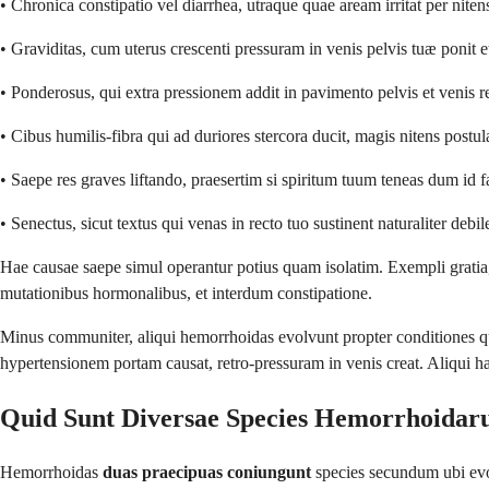
• Chronica constipatio vel diarrhea, utraque quae aream irritat per nite
• Graviditas, cum uterus crescenti pressuram in venis pelvis tuæ ponit 
• Ponderosus, qui extra pressionem addit in pavimento pelvis et venis re
• Cibus humilis-fibra qui ad duriores stercora ducit, magis nitens postul
• Saepe res graves liftando, praesertim si spiritum tuum teneas dum id f
• Senectus, sicut textus qui venas in recto tuo sustinent naturaliter deb
Hae causae saepe simul operantur potius quam isolatim. Exempli gratia, 
mutationibus hormonalibus, et interdum constipatione.
Minus communiter, aliqui hemorrhoidas evolvunt propter conditiones 
hypertensionem portam causat, retro-pressuram in venis creat. Aliqui hab
Quid Sunt Diversae Species Hemorrhoida
Hemorrhoidas
duas praecipuas coniungunt
species secundum ubi evol