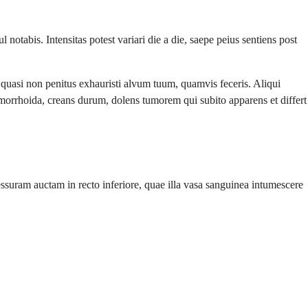
abis. Intensitas potest variari die a die, saepe peius sentiens post
quasi non penitus exhauristi alvum tuum, quamvis feceris. Aliqui
hemorrhoida, creans durum, dolens tumorem qui subito apparens et differt
essuram auctam in recto inferiore, quae illa vasa sanguinea intumescere