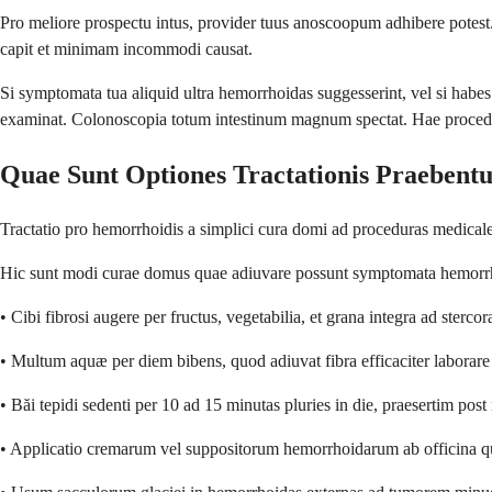
Pro meliore prospectu intus, provider tuus anoscoopum adhibere potest
capit et minimam incommodi causat.
Si symptomata tua aliquid ultra hemorrhoidas suggesserint, vel si habes
examinat. Colonoscopia totum intestinum magnum spectat. Hae procedu
Quae Sunt Optiones Tractationis Praebent
Tractatio pro hemorrhoidis a simplici cura domi ad proceduras medical
Hic sunt modi curae domus quae adiuvare possunt symptomata hemorr
• Cibi fibrosi augere per fructus, vegetabilia, et grana integra ad sterc
• Multum aquæ per diem bibens, quod adiuvat fibra efficaciter laborare 
• Băi tepidi sedenti per 10 ad 15 minutas pluries in die, praesertim p
• Applicatio cremarum vel suppositorum hemorrhoidarum ab officina