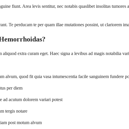
e fiunt. Area levis sentitur, nec notabis quaslibet insolitas tumores 
nt. Te perducam te per quam illae mutationes possint, ut clariorem im
 Hemorrhoidas?
uod extra curam eget. Haec signa a levibus ad magis notabilia variantur
motum alvum, quod fit quia vasa intumescentia facile sanguinem fundere p
estus per diem
 ad acutum dolorem variari potest
m tergis notare
t etiam post motum alvum