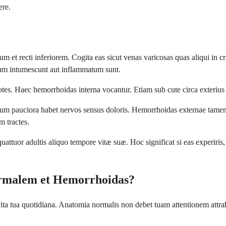
ere.
m et recti inferiorem. Cogita eas sicut venas varicosas quas aliqui in 
um intumescunt aut inflammatum sunt.
otes. Haec hemorrhoidas interna vocantur. Etiam sub cute circa exteriu
uum pauciora habet nervos sensus doloris. Hemorrhoidas externae tame
m tractes.
quattuor adultis aliquo tempore vitæ suæ. Hoc significat si eas experiri
rmalem et Hemorrhoidas?
n vita tua quotidiana. Anatomia normalis non debet tuam attentionem attr