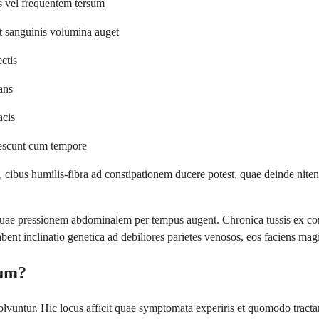
ns vel frequentem tersum
et sanguinis volumina auget
ctis
ans
acis
ilescunt cum tempore
cibus humilis-fibra ad constipationem ducere potest, quae deinde nitens 
quae pressionem abdominalem per tempus augent. Chronica tussis ex co
ent inclinatio genetica ad debiliores parietes venosos, eos faciens magis
rum?
vuntur. Hic locus afficit quae symptomata experiris et quomodo tractan