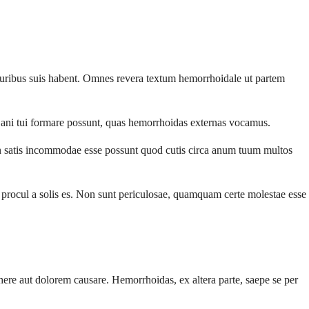
cruribus suis habent. Omnes revera textum hemorrhoidale ut partem
s ani tui formare possunt, quas hemorrhoidas externas vocamus.
n satis incommodae esse possunt quod cutis circa anum tuum multos
s, procul a solis es. Non sunt periculosae, quamquam certe molestae esse
ahere aut dolorem causare. Hemorrhoidas, ex altera parte, saepe se per