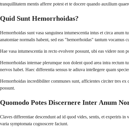
tranquillitatem mentis afferre potest et te docere quando auxilium quaer
Quid Sunt Hemorrhoidas?
Hemorrhoidas sunt vasa sanguinea intumescentia intus et circa anum tuu
anatomiae normalis habent, sed eas "hemorrhoidas" tantum vocamus c
Hae vasa intumescentia in recto evolvere possunt, ubi eas videre non p
Hemorrhoidas internae plerumque non dolent quod area intra rectum t
nervos habet. Haec differentia sensus te adiuva intellegere quam specie
Hemorrhoidas incredibiliter communes sunt, afficientes circiter tres ex 
possunt.
Quomodo Potes Discernere Inter Anum No
Claves differentiae descendunt ad id quod vides, sentis, et experiris i
varia symptomata cognoscere faciunt.