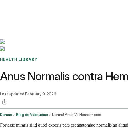
Benchmarks
Stories
FAQ
Sign up / Log in
HEALTH LIBRARY
Anus Normalis contra Hem
Last updated
February 9, 2026
Domus
Blog de Valetudine
Normal Anus Vs Hemorrhoids
Fortasse miraris si id quod experis pars est anatomiae normalis an aliqu