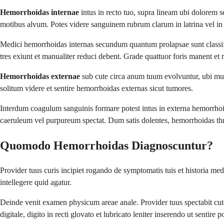
Hemorrhoidas internae
intus in recto tuo, supra lineam ubi dolorem 
motibus alvum. Potes videre sanguinem rubrum clarum in latrina vel in 
Medici hemorrhoidas internas secundum quantum prolapsae sunt classif
tres exiunt et manualiter reduci debent. Grade quattuor foris manent et 
Hemorrhoidas externae
sub cute circa anum tuum evolvuntur, ubi mul
solitum videre et sentire hemorrhoidas externas sicut tumores.
Interdum coagulum sanguinis formare potest intus in externa hemorrh
caeruleum vel purpureum spectat. Dum satis dolentes, hemorrhoidas th
Quomodo Hemorrhoidas Diagnoscuntur?
Provider tuus curis incipiet rogando de symptomatis tuis et historia me
intellegere quid agatur.
Deinde venit examen physicum areae anale. Provider tuus spectabit cutem
digitale, digito in recti glovato et lubricato leniter inserendo ut sentire