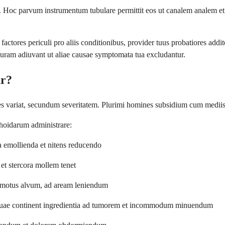
. Hoc parvum instrumentum tubulare permittit eos ut canalem analem et 
 factores periculi pro aliis conditionibus, provider tuus probatiores a
ram adiuvant ut aliae causae symptomata tua excludantur.
ur?
es variat, secundum severitatem. Plurimi homines subsidium cum mediis 
hoidarum administrare:
ora emollienda et nitens reducendo
et stercora mollem tenet
ost motus alvum, ad aream leniendum
 quae continent ingredientia ad tumorem et incommodum minuendum