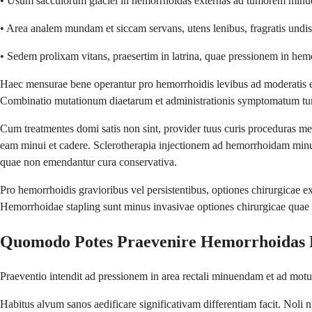
• Usum sacculorum glaciei in hemorrhoidas externas ad tumorem mi
• Area analem mundam et siccam servans, utens lenibus, fragratis undis 
• Sedem prolixam vitans, praesertim in latrina, quae pressionem in hem
Haec mensurae bene operantur pro hemorrhoidis levibus ad moderatis e
Combinatio mutationum diaetarum et administrationis symptomatum 
Cum treatmentes domi satis non sint, provider tuus curis proceduras m
eam minui et cadere. Sclerotherapia injectionem ad hemorrhoidam minue
quae non emendantur cura conservativa.
Pro hemorrhoidis gravioribus vel persistentibus, optiones chirurgicae 
Hemorrhoidae stapling sunt minus invasivae optiones chirurgicae quae s
Quomodo Potes Praevenire Hemorrhoidas 
Praeventio intendit ad pressionem in area rectali minuendam et ad mot
Habitus alvum sanos aedificare significativam differentiam facit. Noli 