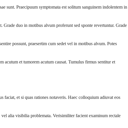
olapsae sunt. Praecipuum symptomata est solitum sanguinem indolentem in
t. Grade duo in motibus alvum proferunt sed sponte revertuntur. Grade
entire possunt, praesertim cum sedet vel in motibus alvum. Potes
m acutum et tumorem acutum causat. Tumulus firmus sentitur et
s faciat, et si quas rationes notaveris. Haec colloquium adiuvat eos
l alia visibilia problemata. Verisimiliter facient examinum rectale