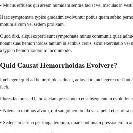
• Mucus effluens qui aream humidam sentire faciat vel maculas in vestib
Haec symptomata typice gradatim evolvuntur potius quam subito pernocta
motum alvum vel sedem prolixam.
Quod dixi, aliqui experti sunt symptomata minus communia quae adhuc n
notant suas hemorrhoidas tantum in actibus certis, sicut exercitatio vel
a typico hemorrhoidarum incommodo.
Quid Causat Hemorrhoidas Evolvere?
Intellegere quid ad hemorrhoidas ducat, adiuvat te intellegere cur fian
facit.
Plures factores ad hanc auctam pressionem et subsequentem evolution
• Nitens in motibus alvum, qui sanguinem in illa vasa pellit et ea ultra
• Sedens in latrina per longa tempora, quae continuam pressionem in ar