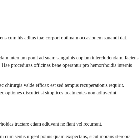
tens cum his aditus tuæ corpori optimam occasionem sanandi dat.
hoidam internam ponit ad suam sanguinis copiam intercludendam, faciens
 Hae proceduras officinas bene operantur pro hemorrhoidis internis
chirurgia valde efficax est sed tempus recuperationis requirit.
 optiones discutiet si simplices treatmentes non adiuverint.
das tractare etiam adiuvant ne fiant vel recurrant.
Veni cum sentis urgeat potius quam exspectans, sicut morans stercora