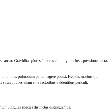
causat. Graviditas plures factores coniungit inclusis pressione aucta,
nditionibus pulmonum partem agere potest. Hepatis morbus qui
 susceptibiles etiam sine factoribus evidentibus periculi.
tur. Singulas species distinctas distinguamus.