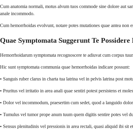
Cum anatomia normali, motus alvum tuos commode sine dolore aut sanguin
anale incommodo.
Cum hemorrhoidas evolvunt, notare potes mutationes quae antea non era
Quae Symptomata Suggerunt Te Possidere
Hemorrhoidarum symptomata recognoscere te adiuvat cum corpus tuum aliq
Hic sunt symptomata communia quae hemorrhoidas indicare possunt:
• Sanguis ruber clarus in charta tua latrina vel in pelvis latrina post 
• Pruritus vel irritatio in area anali quae sentiri potest persistens et mol
• Dolor vel incommodum, praesertim cum sedet, quod a languido dolore
• Tumulus vel tumor prope anum tuum quem digitis sentire potes vel du
• Sensus plenitudinis vel pressionis in area rectali, quasi aliquid ibi si