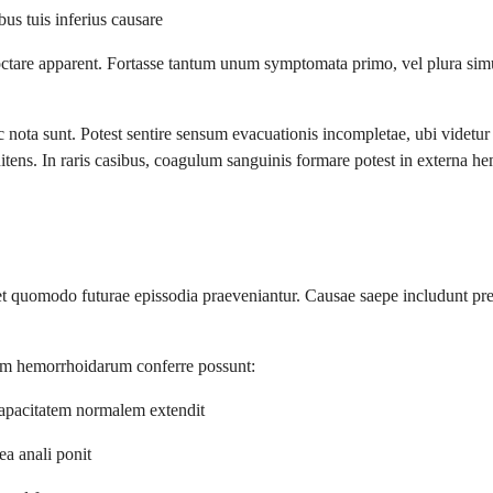
us tuis inferius causare
re apparent. Fortasse tantum unum symptomata primo, vel plura simul not
ota sunt. Potest sentire sensum evacuationis incompletae, ubi videtur 
 nitens. In raris casibus, coagulum sanguinis formare potest in externa 
t et quomodo futurae epissodia praeveniantur. Causae saepe includunt pr
em hemorrhoidarum conferre possunt:
 capacitatem normalem extendit
ea anali ponit