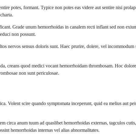
sentire potes, formant. Typice non potes eas videre aut sentire nisi pr
charta.
icant. Grade unum hemorrhoidas in canalem recti inflant sed non exiun
reduci non possunt.
tos nervos sensus doloris sunt. Haec prurire, dolere, vel incommodum s
oida, creans quod medici vocant hemorrhoidam thrombosam. Hoc dolore
rombosae non sunt periculosae.
dica. Volent scire quando symptomata inceperunt, quid ea melius aut peiu
 circa anum tuum ad quaslibet hemorrhoidas externas, tagculos cutis, ve
 possint hemorrhoidas internas vel alias abnormalitates.