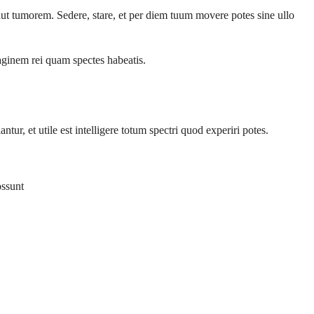
aut tumorem. Sedere, stare, et per diem tuum movere potes sine ullo
aginem rei quam spectes habeatis.
, et utile est intelligere totum spectri quod experiri potes.
ossunt