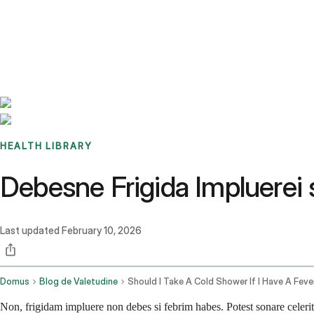
Benchmarks
Stories
FAQ
Sign up / Log in
HEALTH LIBRARY
Debesne Frigida Impluerei
Last updated
February 10, 2026
Domus
Blog de Valetudine
Should I Take A Cold Shower If I Have A Feve
Non, frigidam impluere non debes si febrim habes. Potest sonare celerit