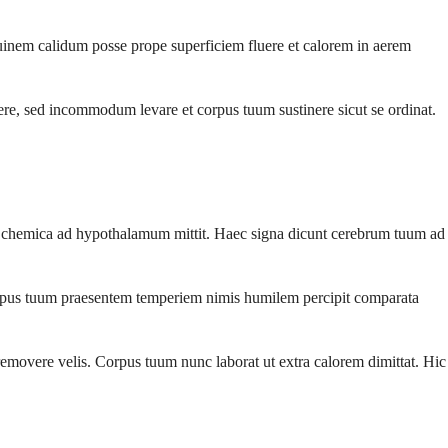
guinem calidum posse prope superficiem fluere et calorem in aerem
e, sed incommodum levare et corpus tuum sustinere sicut se ordinat.
chemica ad hypothalamum mittit. Haec signa dicunt cerebrum tuum ad
 corpus tuum praesentem temperiem nimis humilem percipit comparata
removere velis. Corpus tuum nunc laborat ut extra calorem dimittat. Hic