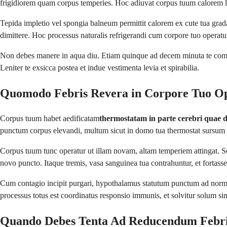
frigidiorem quam corpus temperies. Hoc adiuvat corpus tuum calorem len
Tepida impletio vel spongia balneum permittit calorem ex cute tua gra
dimittere. Hoc processus naturalis refrigerandi cum corpore tuo operatu
Non debes manere in aqua diu. Etiam quinque ad decem minuta te commo
Leniter te exsicca postea et indue vestimenta levia et spirabilia.
Quomodo Febris Revera in Corpore Tuo O
Corpus tuum habet aedificatam
thermostatam in parte cerebri quae 
punctum corpus elevandi, multum sicut in domo tua thermostat sursum
Corpus tuum tunc operatur ut illam novam, altam temperiem attingat. Se
novo puncto. Itaque tremis, vasa sanguinea tua contrahuntur, et fortas
Cum contagio incipit purgari, hypothalamus statutum punctum ad normalem
processus totus est coordinatus responsio immunis, et solvitur solum si
Quando Debes Tenta Ad Reducendum Febr