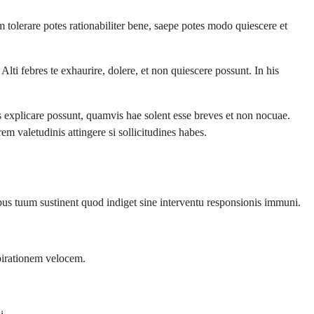
tolerare potes rationabiliter bene, saepe potes modo quiescere et
i febres te exhaurire, dolere, et non quiescere possunt. In his
us explicare possunt, quamvis hae solent esse breves et non nocuae.
em valetudinis attingere si sollicitudines habes.
s tuum sustinent quod indiget sine interventu responsionis immuni.
spirationem velocem.