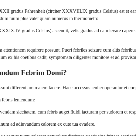
XXII gradus Fahrenheit (circiter XXXVIII.IX gradus Celsius) est et eam 
odum tuum plus valet quam numerus in thermometro.
XIX.IV gradus Celsius) ascendit, velis gradus ad eam levare capere. Alt
m attentionem requirere possunt. Pueri febriles seizure cum altis febrib
unum ex his coetibus cadit, symptomata diligenter monitore et ad provisor
randum Febrim Domi?
 differentiam realem facere. Haec accessus leniter operantur et corpu
 febris leniendum:
cavendam siccitatem, cum febris auget fluidi iacturam per sudorem et re
 xylinum ad adiuvandum calorem ex cute tua evadere.