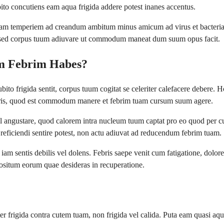
to concutiens eam aqua frigida addere potest inanes accentus.
am temperiem ad creandum ambitum minus amicum ad virus et bacteria. 
, sed corpus tuum adiuvare ut commodum maneat dum suum opus facit.
m Febrim Habes?
to frigida sentit, corpus tuum cogitat se celeriter calefacere debere. Ho
naris, quod est commodum manere et febrim tuam cursum suum agere.
 angustare, quod calorem intra nucleum tuum captat pro eo quod per cu
reficiendi sentire potest, non actu adiuvat ad reducendum febrim tuam.
m iam sentis debilis vel dolens. Febris saepe venit cum fatigatione, d
positum eorum quae desideras in recuperatione.
iter frigida contra cutem tuam, non frigida vel calida. Puta eam quasi 