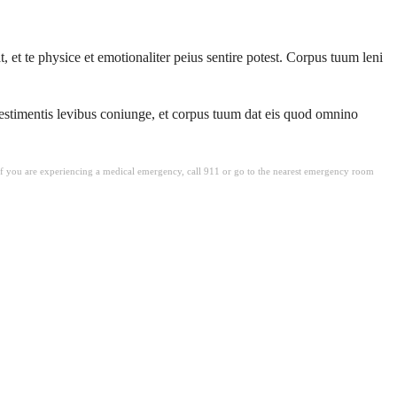
et te physice et emotionaliter peius sentire potest. Corpus tuum leni
vestimentis levibus coniunge, et corpus tuum dat eis quod omnino
. If you are experiencing a medical emergency, call 911 or go to the nearest emergency room