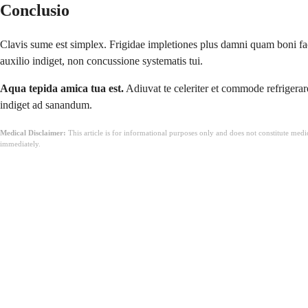
Conclusio
Clavis sume est simplex. Frigidae impletiones plus damni quam boni faci
auxilio indiget, non concussione systematis tui.
Aqua tepida amica tua est.
Adiuvat te celeriter et commode refrigerar
indiget ad sanandum.
Medical Disclaimer:
This article is for informational purposes only and does not constitute med
immediately.