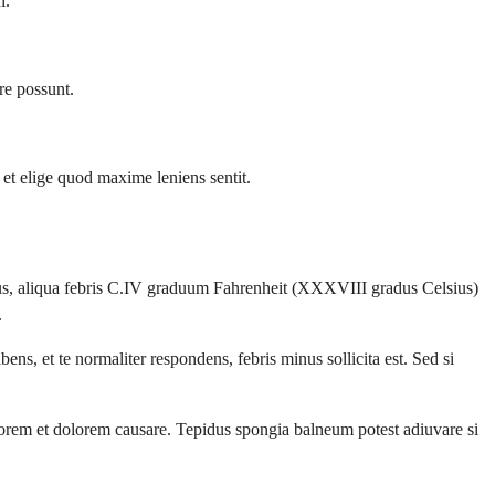
i.
re possunt.
t elige quod maxime leniens sentit.
ibus, aliqua febris C.IV graduum Fahrenheit (XXXVIII gradus Celsius)
.
s, et te normaliter respondens, febris minus sollicita est. Sed si
morem et dolorem causare. Tepidus spongia balneum potest adiuvare si