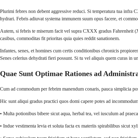
Plurimi febres non debent aggressive reduci. Si temperatura tua infra C
hydrari. Febris adiuvat systema immunem suum opus facere, et comm
Autem, si febris te miserum facit vel supra CXXX gradus Fahrenheit (XX
casibus, commoditas fit prioritas quia quies reddit sanationem.
Infantes, senes, et homines cum certis conditionibus chronicis propiore
Senes celerius dehydrati fieri possunt. Si tu vel aliquis quem curas in 
Quae Sunt Optimae Rationes ad Administ
Cum ad commodum per febrim manendum conaris, pauca simplicia possunt
Hic sunt aliqui gradus practici quos domi capere potes ad incommodum
• Multa potionibus bibere sicut aqua, herbal tea, vel iusculum ad prae
• Indue vestimenta levia et soluta facta ex materiis spirabilibus sicut