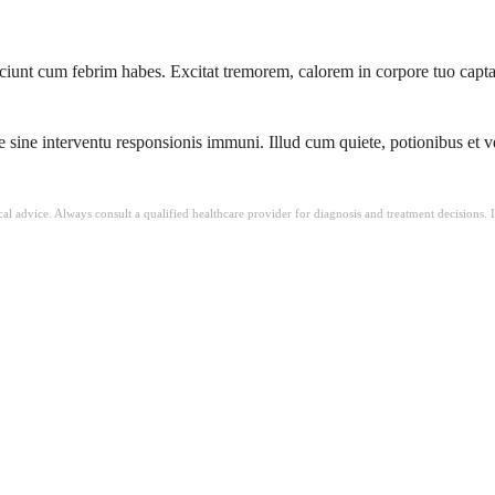
unt cum febrim habes. Excitat tremorem, calorem in corpore tuo captat, 
e sine interventu responsionis immuni. Illud cum quiete, potionibus et 
ical advice. Always consult a qualified healthcare provider for diagnosis and treatment decisions