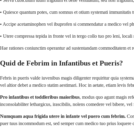
• Serva cubiculum tuum frigidum et bene ventilatum, sed non frigidum, u
• Quiesce quantum potes, cum somnus et otium systemati immunitatis 
• Accipe acetaminophen vel ibuprofen si commendatur a medico vel pha
• Utere compressa tepida in fronte vel in tergo collo tuo pro leni, locali 
Hae rationes coniunctim operantur ad sustentandam commoditatem et r
Quid de Febrim in Infantibus et Pueris?
Febris in pueris valde iuvenibus magis diligenter requiritur quia sys
vel altior debet a medico statim aestimari. Hoc in aetate, etiam levis fe
Pro infantibus et toddleribus maioribus
, modus quo agunt magis refer
inconsolabiliter lethargicus, irascibilis, nolens comedere vel bibere, vel
Numquam aqua frigida utere in infante vel puero cum febrim.
Corp
puer tuus incommodum est, sed semper cum medico tuo prius loquere de