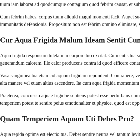
tuum iam laborat ad quodcumque contagium quod febrim causat, et subi
Cum febrim habes, corpus tuum aliquid magni momenti facit. Auget su
immunitatis defensionis. Propositum non est febrim omnino eliminare
Cur Aqua Frigida Malum Ideam Sentit Cu
Aqua frigida responsum tutelam in corpore tuo excitat. Cum cutis tua subi
generandum calorem. Ille calor producens contra id quod efficere co
Vasa sanguinea tua etiam ad aquam frigidam repondent. Contrahere, vel
alta manere vel etiam altius ascendere. Ita cum aqua frigida momentum 
Praeterea, concussio aquae frigidae sentiens potest esse perturbans cu
temperiem potest te sentire peius emotionaliter et physice, quod est op
Quam Temperiem Aquam Uti Debes Pro?
Aqua tepida optima est electio tua. Debet sentire neutra vel tantum lev