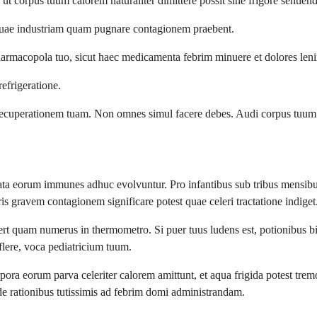
t corpus tuum calorem naturaliter dimittere possit sine frigore sentiend
tuae industriam quam pugnare contagionem praebent.
rmacopola tuo, sicut haec medicamenta febrim minuere et dolores leni
refrigeratione.
ecuperationem tuam. Non omnes simul facere debes. Audi corpus tuum e
temata eorum immunes adhuc evolvuntur. Pro infantibus sub tribus mens
bris gravem contagionem significare potest quae celeri tractatione indiget
t quam numerus in thermometro. Si puer tuus ludens est, potionibus biben
 flere, voca pediatricium tuum.
ora eorum parva celeriter calorem amittunt, et aqua frigida potest tre
 rationibus tutissimis ad febrim domi administrandam.