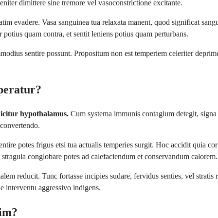
iter dimittere sine tremore vel vasoconstrictione excitante.
datim evadere. Vasa sanguinea tua relaxata manent, quod significat san
r potius quam contra, et sentit leniens potius quam perturbans.
dius sentire possunt. Propositum non est temperiem celeriter deprimer
peratur?
dicitur hypothalamus.
Cum systema immunis contagium detegit, signa 
 convertendo.
ntire potes frigus etsi tua actualis temperies surgit. Hoc accidit quia
se stragula conglobare potes ad calefaciendum et conservandum calorem.
 reducit. Tunc fortasse incipies sudare, fervidus senties, vel stratis 
ne interventu aggressivo indigens.
im?