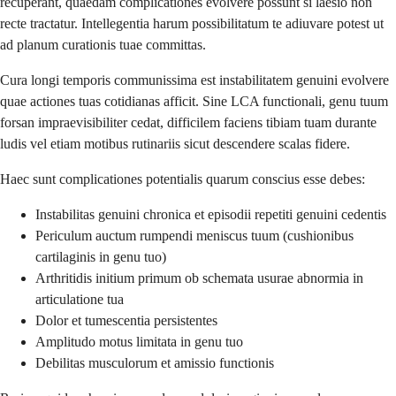
recuperant, quaedam complicationes evolvere possunt si laesio non
recte tractatur. Intellegentia harum possibilitatum te adiuvare potest ut
ad planum curationis tuae committas.
Cura longi temporis communissima est instabilitatem genuini evolvere
quae actiones tuas cotidianas afficit. Sine LCA functionali, genu tuum
forsan impraevisibiliter cedat, difficilem faciens tibiam tuam durante
ludis vel etiam motibus rutinariis sicut descendere scalas fidere.
Haec sunt complicationes potentialis quarum conscius esse debes:
Instabilitas genuini chronica et episodii repetiti genuini cedentis
Periculum auctum rumpendi meniscus tuum (cushionibus
cartilaginis in genu tuo)
Arthritidis initium primum ob schemata usurae abnormia in
articulatione tua
Dolor et tumescentia persistentes
Amplitudo motus limitata in genu tuo
Debilitas musculorum et amissio functionis