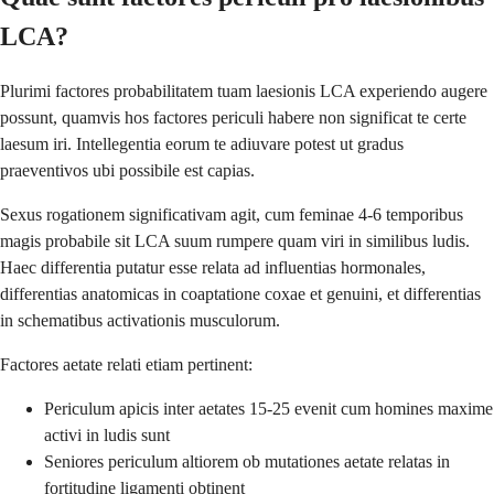
LCA?
Plurimi factores probabilitatem tuam laesionis LCA experiendo augere
possunt, quamvis hos factores periculi habere non significat te certe
laesum iri. Intellegentia eorum te adiuvare potest ut gradus
praeventivos ubi possibile est capias.
Sexus rogationem significativam agit, cum feminae 4-6 temporibus
magis probabile sit LCA suum rumpere quam viri in similibus ludis.
Haec differentia putatur esse relata ad influentias hormonales,
differentias anatomicas in coaptatione coxae et genuini, et differentias
in schematibus activationis musculorum.
Factores aetate relati etiam pertinent:
Periculum apicis inter aetates 15-25 evenit cum homines maxime
activi in ludis sunt
Seniores periculum altiorem ob mutationes aetate relatas in
fortitudine ligamenti obtinent