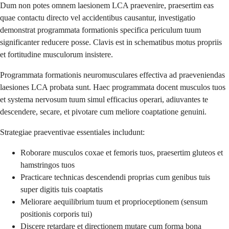
Dum non potes omnem laesionem LCA praevenire, praesertim eas
quae contactu directo vel accidentibus causantur, investigatio
demonstrat programmata formationis specifica periculum tuum
significanter reducere posse. Clavis est in schematibus motus propriis
et fortitudine musculorum insistere.
Programmata formationis neuromusculares effectiva ad praeveniendas
laesiones LCA probata sunt. Haec programmata docent musculos tuos
et systema nervosum tuum simul efficacius operari, adiuvantes te
descendere, secare, et pivotare cum meliore coaptatione genuini.
Strategiae praeventivae essentiales includunt:
Roborare musculos coxae et femoris tuos, praesertim gluteos et
hamstringos tuos
Practicare technicas descendendi proprias cum genibus tuis
super digitis tuis coaptatis
Meliorare aequilibrium tuum et proprioceptionem (sensum
positionis corporis tui)
Discere retardare et directionem mutare cum forma bona