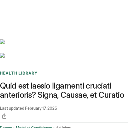
Benchmarks
Stories
FAQ
Sign up / Log in
HEALTH LIBRARY
Quid est laesio ligamenti cruciati
anterioris? Signa, Causae, et Curatio
Last updated
February 17, 2025
Domus
Morbi et Conditiones
Acl Injury