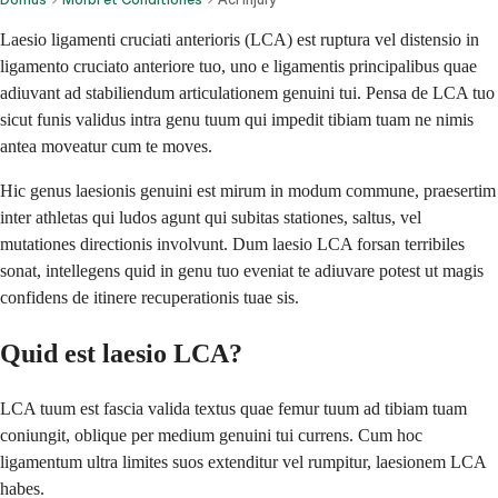
Laesio ligamenti cruciati anterioris (LCA) est ruptura vel distensio in
ligamento cruciato anteriore tuo, uno e ligamentis principalibus quae
adiuvant ad stabiliendum articulationem genuini tui. Pensa de LCA tuo
sicut funis validus intra genu tuum qui impedit tibiam tuam ne nimis
antea moveatur cum te moves.
Hic genus laesionis genuini est mirum in modum commune, praesertim
inter athletas qui ludos agunt qui subitas stationes, saltus, vel
mutationes directionis involvunt. Dum laesio LCA forsan terribiles
sonat, intellegens quid in genu tuo eveniat te adiuvare potest ut magis
confidens de itinere recuperationis tuae sis.
Quid est laesio LCA?
LCA tuum est fascia valida textus quae femur tuum ad tibiam tuam
coniungit, oblique per medium genuini tui currens. Cum hoc
ligamentum ultra limites suos extenditur vel rumpitur, laesionem LCA
habes.