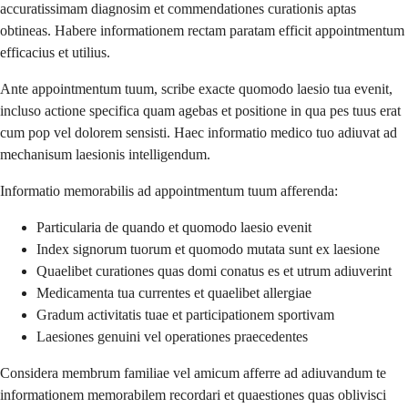
accuratissimam diagnosim et commendationes curationis aptas
obtineas. Habere informationem rectam paratam efficit appointmentum
efficacius et utilius.
Ante appointmentum tuum, scribe exacte quomodo laesio tua evenit,
incluso actione specifica quam agebas et positione in qua pes tuus erat
cum pop vel dolorem sensisti. Haec informatio medico tuo adiuvat ad
mechanisum laesionis intelligendum.
Informatio memorabilis ad appointmentum tuum afferenda:
Particularia de quando et quomodo laesio evenit
Index signorum tuorum et quomodo mutata sunt ex laesione
Quaelibet curationes quas domi conatus es et utrum adiuverint
Medicamenta tua currentes et quaelibet allergiae
Gradum activitatis tuae et participationem sportivam
Laesiones genuini vel operationes praecedentes
Considera membrum familiae vel amicum afferre ad adiuvandum te
informationem memorabilem recordari et quaestiones quas oblivisci