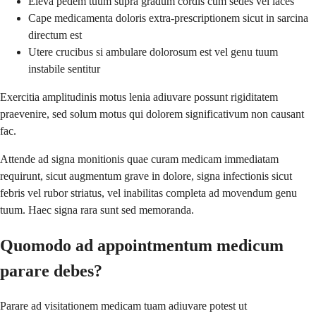
Eleva pedem tuum supra gradum cordis cum sedes vel iaces
Cape medicamenta doloris extra-prescriptionem sicut in sarcina
directum est
Utere crucibus si ambulare dolorosum est vel genu tuum
instabile sentitur
Exercitia amplitudinis motus lenia adiuvare possunt rigiditatem
praevenire, sed solum motus qui dolorem significativum non causant
fac.
Attende ad signa monitionis quae curam medicam immediatam
requirunt, sicut augmentum grave in dolore, signa infectionis sicut
febris vel rubor striatus, vel inabilitas completa ad movendum genu
tuum. Haec signa rara sunt sed memoranda.
Quomodo ad appointmentum medicum
parare debes?
Parare ad visitationem medicam tuam adiuvare potest ut