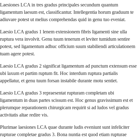
Laesiones LCA in tres gradus principales secundum quantum
ligamentum laesum est, classificantur. Intellegentia horum graduum te
adiuvare potest ut melius comprehendas quid in genu tuo eveniat.
Laesio LCA gradus 1 lenem extensionem fibris ligamenti sine ulla
ruptura vera involvit. Genu tuum tenerum et leviter tumidum sentire
potest, sed ligamentum adhuc officium suum stabiliendi articulationem
tuam agere potest.
Laesio LCA gradus 2 significat ligamentum ad punctum extensum esse
ubi laxum et partim ruptum fit. Hoc interdum ruptura partialis
appellatur, et genu tuum forsan instabile durante motu sentiet.
Laesio LCA gradus 3 repraesentat rupturam completam ubi
ligamentum in duas partes scissum est. Hoc genus gravissimum est et
plerumque reparationem chirurgicam requirit si ad ludos vel gradus
activitatis altae redire vis.
Plurimae laesiones LCA quae durante ludis eveniunt sunt infeliciter
rupturae completae gradus 3. Bona nuntia est quod etiam rupturae