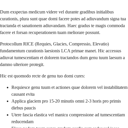
Dum exspectas medicum videre vel durante gradibus initialibus
curationis, plura sunt quae domi facere potes ad adiuvandum signa tua
tractanda et sanationem adiuvandam. Haec gradus te magis commoda
facere et forsan recuperationem tuam meliorare possunt.
Protocollum RICE (Requies, Glacies, Compressio, Elevatio)
fundamentum curationis laesionis LCA primae manet. Hic accessus
adiuvat tumescentiam et dolorem tractandos dum genu tuum laesum a
damno ulteriore protegit.
Hic est quomodo recte de genu tuo domi cures:
Requiesce genu tuum et actiones quae dolorem vel instabilitatem
causant evita
Applica glaciem pro 15-20 minutis omni 2-3 horis pro primis
diebus paucis
Utere fascia elastica vel manicu compressione ad tumescentiam
reducendam