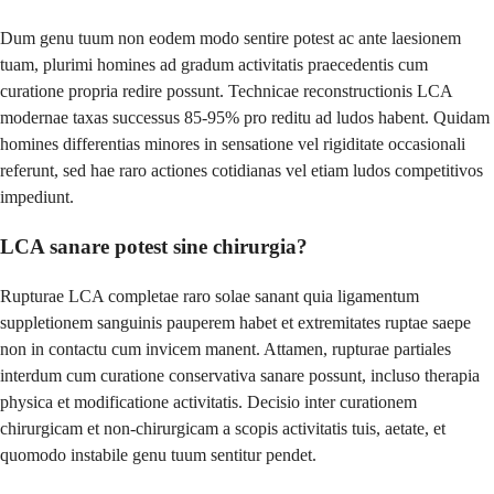
Dum genu tuum non eodem modo sentire potest ac ante laesionem
tuam, plurimi homines ad gradum activitatis praecedentis cum
curatione propria redire possunt. Technicae reconstructionis LCA
modernae taxas successus 85-95% pro reditu ad ludos habent. Quidam
homines differentias minores in sensatione vel rigiditate occasionali
referunt, sed hae raro actiones cotidianas vel etiam ludos competitivos
impediunt.
LCA sanare potest sine chirurgia?
Rupturae LCA completae raro solae sanant quia ligamentum
suppletionem sanguinis pauperem habet et extremitates ruptae saepe
non in contactu cum invicem manent. Attamen, rupturae partiales
interdum cum curatione conservativa sanare possunt, incluso therapia
physica et modificatione activitatis. Decisio inter curationem
chirurgicam et non-chirurgicam a scopis activitatis tuis, aetate, et
quomodo instabile genu tuum sentitur pendet.