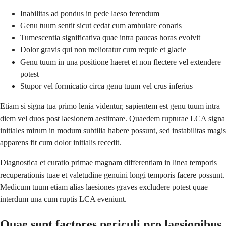
Inabilitas ad pondus in pede laeso ferendum
Genu tuum sentit sicut cedat cum ambulare conaris
Tumescentia significativa quae intra paucas horas evolvit
Dolor gravis qui non melioratur cum requie et glacie
Genu tuum in una positione haeret et non flectere vel extendere
potest
Stupor vel formicatio circa genu tuum vel crus inferius
Etiam si signa tua primo lenia videntur, sapientem est genu tuum intra
diem vel duos post laesionem aestimare. Quaedem rupturae LCA signa
initiales mirum in modum subtilia habere possunt, sed instabilitas magis
apparens fit cum dolor initialis recedit.
Diagnostica et curatio primae magnam differentiam in linea temporis
recuperationis tuae et valetudine genuini longi temporis facere possunt.
Medicum tuum etiam alias laesiones graves excludere potest quae
interdum una cum ruptis LCA eveniunt.
Quae sunt factores periculi pro laesionibus