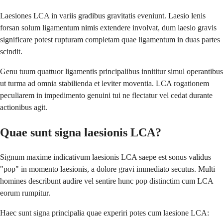
Laesiones LCA in variis gradibus gravitatis eveniunt. Laesio lenis
forsan solum ligamentum nimis extendere involvat, dum laesio gravis
significare potest rupturam completam quae ligamentum in duas partes
scindit.
Genu tuum quattuor ligamentis principalibus innititur simul operantibus
ut turma ad omnia stabilienda et leviter moventia. LCA rogationem
peculiarem in impedimento genuini tui ne flectatur vel cedat durante
actionibus agit.
Quae sunt signa laesionis LCA?
Signum maxime indicativum laesionis LCA saepe est sonus validus
"pop" in momento laesionis, a dolore gravi immediato secutus. Multi
homines describunt audire vel sentire hunc pop distinctim cum LCA
eorum rumpitur.
Haec sunt signa principalia quae experiri potes cum laesione LCA: