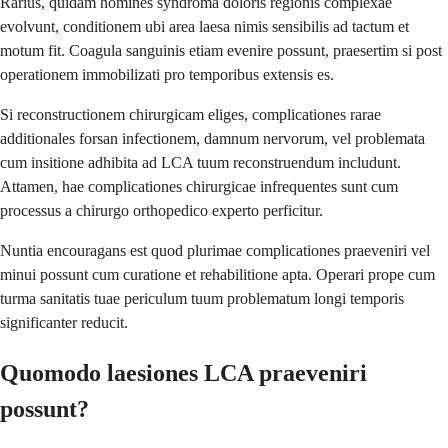
Rarius, quidam homines syndroma doloris regionis complexae
evolvunt, conditionem ubi area laesa nimis sensibilis ad tactum et
motum fit. Coagula sanguinis etiam evenire possunt, praesertim si post
operationem immobilizati pro temporibus extensis es.
Si reconstructionem chirurgicam eliges, complicationes rarae
additionales forsan infectionem, damnum nervorum, vel problemata
cum insitione adhibita ad LCA tuum reconstruendum includunt.
Attamen, hae complicationes chirurgicae infrequentes sunt cum
processus a chirurgo orthopedico experto perficitur.
Nuntia encouragans est quod plurimae complicationes praeveniri vel
minui possunt cum curatione et rehabilitione apta. Operari prope cum
turma sanitatis tuae periculum tuum problematum longi temporis
significanter reducit.
Quomodo laesiones LCA praeveniri
possunt?