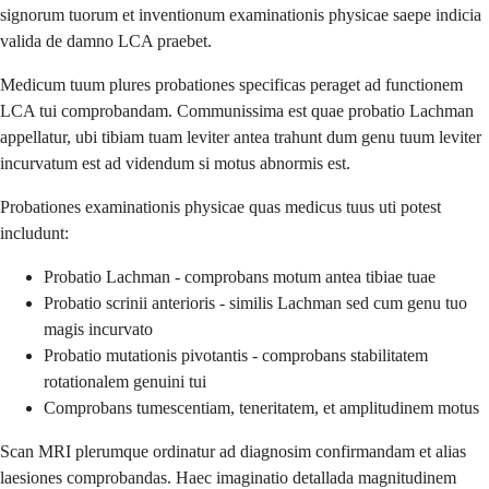
signorum tuorum et inventionum examinationis physicae saepe indicia
valida de damno LCA praebet.
Medicum tuum plures probationes specificas peraget ad functionem
LCA tui comprobandam. Communissima est quae probatio Lachman
appellatur, ubi tibiam tuam leviter antea trahunt dum genu tuum leviter
incurvatum est ad videndum si motus abnormis est.
Probationes examinationis physicae quas medicus tuus uti potest
includunt:
Probatio Lachman - comprobans motum antea tibiae tuae
Probatio scrinii anterioris - similis Lachman sed cum genu tuo
magis incurvato
Probatio mutationis pivotantis - comprobans stabilitatem
rotationalem genuini tui
Comprobans tumescentiam, teneritatem, et amplitudinem motus
Scan MRI plerumque ordinatur ad diagnosim confirmandam et alias
laesiones comprobandas. Haec imaginatio detallada magnitudinem