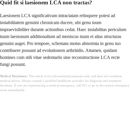
Quid fit si laesionem LCA non tractas?
Laesionem LCA significativam intractatam relinquere potest ad
instabilitatem genuini chronicam ducere, ubi genu tuum
impraevisibiliter durante actionibus cedat. Haec instabilitas periculum
tuum laesionum additionalium ad meniscus tuum et alias structuras
genuini auget. Pro tempore, schemata motus abnormia in genu tuo
contribuere possunt ad evolutionem arthritidis. Attamen, quidam
homines cum stili vitae sedentariis sine reconstructione LCA recte
fungi possunt.
Medical Disclaimer:
This article is for informational purposes only and does not constitute
medical advice. Always consult a qualified healthcare provider for diagnosis and treatment
decisions. If you are experiencing a medical emergency, call 911 or go to the nearest emergency
room immediately.