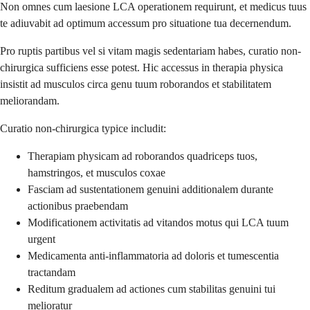
Non omnes cum laesione LCA operationem requirunt, et medicus tuus
te adiuvabit ad optimum accessum pro situatione tua decernendum.
Pro ruptis partibus vel si vitam magis sedentariam habes, curatio non-
chirurgica sufficiens esse potest. Hic accessus in therapia physica
insistit ad musculos circa genu tuum roborandos et stabilitatem
meliorandam.
Curatio non-chirurgica typice includit:
Therapiam physicam ad roborandos quadriceps tuos,
hamstringos, et musculos coxae
Fasciam ad sustentationem genuini additionalem durante
actionibus praebendam
Modificationem activitatis ad vitandos motus qui LCA tuum
urgent
Medicamenta anti-inflammatoria ad doloris et tumescentia
tractandam
Reditum gradualem ad actiones cum stabilitas genuini tui
melioratur