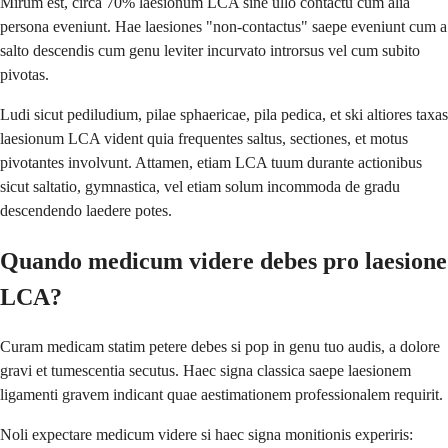
Mirum est, circa 70% laesionum LCA sine ullo contactu cum alia
persona eveniunt. Hae laesiones "non-contactus" saepe eveniunt cum a
salto descendis cum genu leviter incurvato introrsus vel cum subito
pivotas.
Ludi sicut pediludium, pilae sphaericae, pila pedica, et ski altiores taxas
laesionum LCA vident quia frequentes saltus, sectiones, et motus
pivotantes involvunt. Attamen, etiam LCA tuum durante actionibus
sicut saltatio, gymnastica, vel etiam solum incommoda de gradu
descendendo laedere potes.
Quando medicum videre debes pro laesione
LCA?
Curam medicam statim petere debes si pop in genu tuo audis, a dolore
gravi et tumescentia secutus. Haec signa classica saepe laesionem
ligamenti gravem indicant quae aestimationem professionalem requirit.
Noli expectare medicum videre si haec signa monitionis experiris: