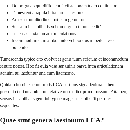
Dolor gravis qui difficilem facit actionem tuam continuare
Tumescentia rapida intra horas laesionis
Amissio amplitudinis motus in genu tuo
Sensatio instabilitatis vel quod genu tuum "cedit"
Teneritas iuxta lineam articulationis
Incommodum cum ambulando vel pondus in pede laeso
ponendo
Tumescentia typice cito evolvit et genu tuum strictum et incommodum
sentire potest. Hoc fit quia vasa sanguinis parva intra articulationem
genuini tui laeduntur una cum ligamento.
Quidam homines cum ruptis LCA partibus signa leniora habere
possunt et etiam ambulare relative normaliter primo possunt. Attamen,
sensus instabilitatis genuini typice magis sensibilis fit per dies
sequentes.
Quae sunt genera laesionum LCA?