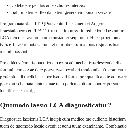
Calefacere penitus ante actiones intensas
Salubritatem et flexibilitatem generalem bonam servare
Programmata sicut PEP (Praevenire Laesionem et Augere
Praestationem) et FIFA 11+ resulta impressa in reductione laesionum
LCA demonstraverunt cum constanter sequuntur. Haec programmata
typice 15-20 minuta capiunt et in routine formationis regularis tuae
includi possunt.
Pro athletis feminis, attentionem extra ad mechanicas descendendi et
fortitudinem coxae dare potest esse peculiari modo utile. Operari cum
professionali medicinae sportivae vel formatore qualificato te adiuvare
potest ut schemata motus quae te in periculo altiore ponere possunt
identificas et corrigas.
Quomodo laesio LCA diagnosticatur?
Diagnostica laesionis LCA incipit cum medico tuo audiente historiam
tuam de quomodo laesio evenit et genu tuum examinante. Combinatio