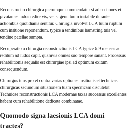
Reconstructio chirurgica plerumque commendatur si ad sectiones et
pivotantes ludos redire vis, vel si genu tuum instabile durante
actionibus quotidianis sentitur. Chirurgia involvit LCA tuum ruptum
cum insitione reponendum, typice a tendinibus hamstring tuis vel
tendine patellae sumpta.
Recuperatio a chirurgia reconstructionis LCA typice 6-9 menses ad
reditum ad ludos capit, quamvis omnes suo tempore sanant. Processus
rehabilitionis aequalis est chirurgiae ipsi ad optimum exitum
consequendum.
Chirurgus tuus pro et contra varias optiones insitionis et technicas
chirurgicas secundum situationem tuam specificam discutebit.
Technicae reconstructionis LCA modernae taxas successus excellentes
habent cum rehabilitione dedicata combinatae.
Quomodo signa laesionis LCA domi
tractes?