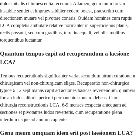
dolor initialis et tumescentia recedunt. Attamen, genu tuum forsan
instabile sentiet et impraevisibiliter cedere potest, praesertim cum
directionem mutare vel pivotare conaris. Quidam homines cum ruptis
LCA completis ambulare relative normaliter in superficiebus planis,
rectis possunt, sed cum gradibus, terra inaequali, vel ullis motibus
torquentibus luctantur.
Quantum tempus capit ad recuperandum a laesione
LCA?
Tempus recuperationis significanter variat secundum utrum curationem
chirurgicam vel non-chirurgicam eliges. Recuperatio non-chirurgica
typice 6-12 septimanas capit ad actiones basicas revertendum, quamvis
forsan ludos altioris periculi permanentur mutare debeas. Cum
chirurgia reconstructionis LCA, 6-9 menses exspecta antequam ad
sectiones et pivotantes ludos reverteris, cum recuperatione plena
interdum usque ad annum capiente.
Genu meum umquam idem erit post laesionem LCA?