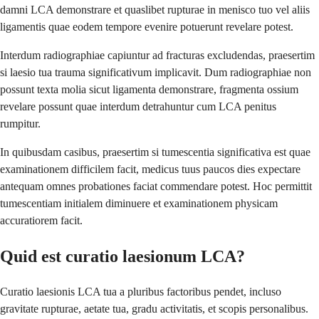
damni LCA demonstrare et quaslibet rupturae in menisco tuo vel aliis
ligamentis quae eodem tempore evenire potuerunt revelare potest.
Interdum radiographiae capiuntur ad fracturas excludendas, praesertim
si laesio tua trauma significativum implicavit. Dum radiographiae non
possunt texta molia sicut ligamenta demonstrare, fragmenta ossium
revelare possunt quae interdum detrahuntur cum LCA penitus
rumpitur.
In quibusdam casibus, praesertim si tumescentia significativa est quae
examinationem difficilem facit, medicus tuus paucos dies expectare
antequam omnes probationes faciat commendare potest. Hoc permittit
tumescentiam initialem diminuere et examinationem physicam
accuratiorem facit.
Quid est curatio laesionum LCA?
Curatio laesionis LCA tua a pluribus factoribus pendet, incluso
gravitate rupturae, aetate tua, gradu activitatis, et scopis personalibus.