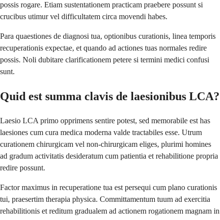
possis rogare. Etiam sustentationem practicam praebere possunt si
crucibus utimur vel difficultatem circa movendi habes.
Para quaestiones de diagnosi tua, optionibus curationis, linea temporis
recuperationis expectae, et quando ad actiones tuas normales redire
possis. Noli dubitare clarificationem petere si termini medici confusi
sunt.
Quid est summa clavis de laesionibus LCA?
Laesio LCA primo opprimens sentire potest, sed memorabile est has
laesiones cum cura medica moderna valde tractabiles esse. Utrum
curationem chirurgicam vel non-chirurgicam eliges, plurimi homines
ad gradum activitatis desideratum cum patientia et rehabilitione propria
redire possunt.
Factor maximus in recuperatione tua est persequi cum plano curationis
tui, praesertim therapia physica. Committamentum tuum ad exercitia
rehabilitionis et reditum gradualem ad actionem rogationem magnam in