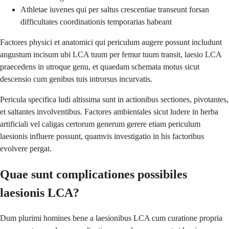
Athletae iuvenes qui per saltus crescentiae transeunt forsan
difficultates coordinationis temporarias habeant
Factores physici et anatomici qui periculum augere possunt includunt
angustum incisum ubi LCA tuum per femur tuum transit, laesio LCA
praecedens in utroque genu, et quaedam schemata motus sicut
descensio cum genibus tuis introrsus incurvatis.
Pericula specifica ludi altissima sunt in actionibus sectiones, pivotantes,
et saltantes involventibus. Factores ambientales sicut ludere in herba
artificiali vel caligas certorum generum gerere etiam periculum
laesionis influere possunt, quamvis investigatio in his factoribus
evolvere pergat.
Quae sunt complicationes possibiles
laesionis LCA?
Dum plurimi homines bene a laesionibus LCA cum curatione propria