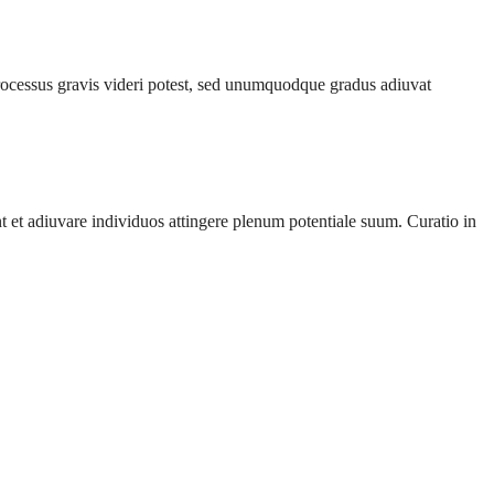
c processus gravis videri potest, sed unumquodque gradus adiuvat
 et adiuvare individuos attingere plenum potentiale suum. Curatio in