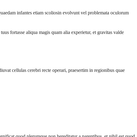
uaedam infantes etiam scoliosin evolvunt vel problemata oculorum
fortasse aliqua magis quam alia experietur, et gravitas valde
t cellulas cerebri recte operari, praesertim in regionibus quae
nificat quod plerumque non hereditatur a parentibus, et nihil est quod