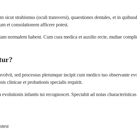
sicut strabismus (oculi transversi), quaestiones dentales, et in quib
m et consolationem afficere potest.
ormalem habent. Cum cura medica et auxilio recte, multae complication
tur?
it, sed processus plerumque incipit cum medico tuo observante evolut
 clinicae et probationis specialis requirit.
utionis infantis tui recognoscet. Spectabit ad notas characteristicas s
otest