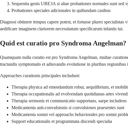
Sequentia genis UBE3A si aliae probationes normales sunt sed 
Probationes speciales adicionales in quibusdam casibus
Diagnosi obtinere tempus capere potest, et fortasse plures specialistas 
aedificare imaginem clariorem necessitatum specificarum infantis tui.
Quid est curatio pro Syndroma Angelman?
Quamquam nulla curatio est pro Syndroma Angelman, multae curationes e
tractandis symptomatis et adiuvandis evolutione in pluribus regionibus 
Approaches curationis principales includunt:
Therapia physica ad emendandum robur, aequilibrium, et mobili
Therapia occupationalis ad evolvendam quotidianas artes vivend
Therapia sermonis et communicatio supportans, saepe includens
Medicamenta anti-convulsionis si convulsiones praesentes sunt
Medicamenta somni vel approachs behaviorales pro somni probl
Support educationalis et programmata discendi specialia