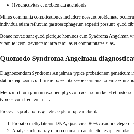
Hyperactivitas et problemata attentionis
Minus communia complicationes includere possunt problemata oculorum 
individua etiam refluxum gastroesophageum experiri possunt, quod cibu
Bonae novae sunt quod plerique homines cum Syndroma Angelman vitam n
vitam felicem, devinctam intra familias et communitates suas.
Quomodo Syndroma Angelman diagnostica
Diagnoscendum Syndroma Angelman typice probationem geneticum involv
statim diagnosim confirmare potest, ita saepe combinationem aestimationis
Medicum tuum primum examen physicum accuratum faciet et historiam evol
typicos cum frequenti risu.
Processus probationis geneticae plerumque includit:
Probatio methylationis DNA, quae circa 80% casuum detegere p
Analysis microarray chromosomatica ad deletiones quaerendas