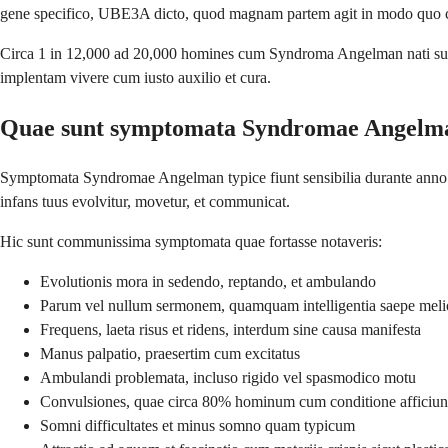
gene specifico, UBE3A dicto, quod magnam partem agit in modo quo ce
Circa 1 in 12,000 ad 20,000 homines cum Syndroma Angelman nati sunt. 
implentam vivere cum iusto auxilio et cura.
Quae sunt symptomata Syndromae Angelm
Symptomata Syndromae Angelman typice fiunt sensibilia durante anno 
infans tuus evolvitur, movetur, et communicat.
Hic sunt communissima symptomata quae fortasse notaveris:
Evolutionis mora in sedendo, reptando, et ambulando
Parum vel nullum sermonem, quamquam intelligentia saepe melio
Frequens, laeta risus et ridens, interdum sine causa manifesta
Manus palpatio, praesertim cum excitatus
Ambulandi problemata, incluso rigido vel spasmodico motu
Convulsiones, quae circa 80% hominum cum conditione afficiun
Somni difficultates et minus somno quam typicum