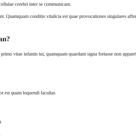
llulae cerebri inter se communicant.
Quamquam conditio vitalicia est quae provocationes singulares affert,
an?
primo vitae infantis tui, quamquam quaedam signa fortasse non appare
r est quam loquendi facultas
t