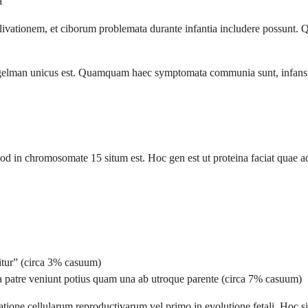
a
tionem, et ciborum problemata durante infantia includere possunt. Q
an unicus est. Quamquam haec symptomata communia sunt, infans tuus 
chromosomate 15 situm est. Hoc gen est ut proteina faciat quae adiuva
itur” (circa 3% casuum)
a patre veniunt potius quam una ab utroque parente (circa 7% casuum)
ione cellularum reproductivarum vel primo in evolutione fetali. Hoc sig