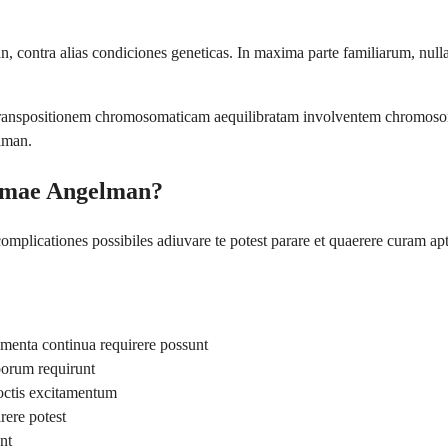
 contra alias condiciones geneticas. In maxima parte familiarum, nulla 
rtat transpositionem chromosomaticam aequilibratam involventem chromos
lman.
romae Angelman?
licationes possibiles adiuvare te potest parare et quaerere curam apt
amenta continua requirere possunt
iborum requirunt
noctis excitamentum
rere potest
nt