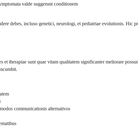
symptomata valde suggerunt conditionem
videre debes, incluso genetici, neurologi, et pediatriae evolutionis. Hi
t therapiae sunt quae vitam qualitatem significanter meliorare possunt
incumbit.
tatem
i
 modos communicationis alternativos
ematibus