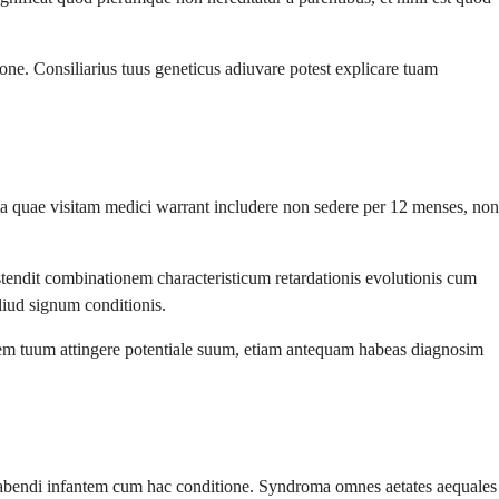
one. Consiliarius tuus geneticus adiuvare potest explicare tuam
ma quae visitam medici warrant includere non sedere per 12 menses, non
tendit combinationem characteristicum retardationis evolutionis cum
liud signum conditionis.
antem tuum attingere potentiale suum, etiam antequam habeas diagnosim
 habendi infantem cum hac conditione. Syndroma omnes aetates aequales