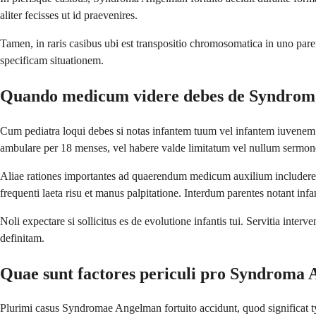
aliter fecisses ut id praevenires.
Tamen, in raris casibus ubi est transpositio chromosomatica in uno pare
specificam situationem.
Quando medicum videre debes de Syndro
Cum pediatra loqui debes si notas infantem tuum vel infantem iuvenem 
ambulare per 18 menses, vel habere valde limitatum vel nullum sermon
Aliae rationes importantes ad quaerendum medicum auxilium includere f
frequenti laeta risu et manus palpitatione. Interdum parentes notant i
Noli expectare si sollicitus es de evolutione infantis tui. Servitia in
definitam.
Quae sunt factores periculi pro Syndroma
Plurimi casus Syndromae Angelman fortuito accidunt, quod significat t