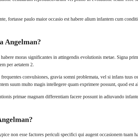
nte, fortasse paulo maior occasio est habere alium infantem cum conditi
ma Angelman?
habere moras significantes in attingendis evolutionis metae. Signa pri
em per aetatem 2.
requentes convulsiones, gravia somni problemata, vel si infans tuus os
nfantem suum multo magis intellegere quam exprimere possunt, quod est a
terventionis primae magnam differentiam facere possunt in adiuvando inf
 Angelman?
ypice non esse factores periculi specifici qui augent occasionem tuam