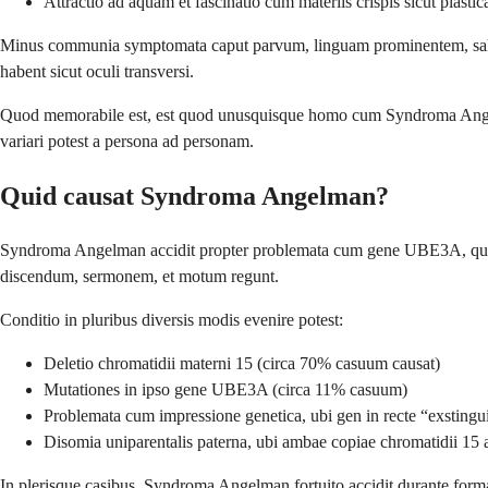
Attractio ad aquam et fascinatio cum materiis crispis sicut plastic
Minus communia symptomata caput parvum, linguam prominentem, saliva
habent sicut oculi transversi.
Quod memorabile est, est quod unusquisque homo cum Syndroma Angelm
variari potest a persona ad personam.
Quid causat Syndroma Angelman?
Syndroma Angelman accidit propter problemata cum gene UBE3A, quod in 
discendum, sermonem, et motum regunt.
Conditio in pluribus diversis modis evenire potest:
Deletio chromatidii materni 15 (circa 70% casuum causat)
Mutationes in ipso gene UBE3A (circa 11% casuum)
Problemata cum impressione genetica, ubi gen in recte “exstingu
Disomia uniparentalis paterna, ubi ambae copiae chromatidii 15 
In plerisque casibus, Syndroma Angelman fortuito accidit durante format