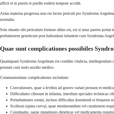
afficit et in pueris et puellis eodem tempore accidit.
Aetas materna progressa non est factor periculi pro Syndroma Angelman,
normalia.
Sola situatio ubi periculum fortasse altius est, est si unus parens po
probationem geneticum post habendum infantem cum Syndroma Ange
Quae sunt complicationes possibiles Synd
Quamquam Syndroma Angelman est conditio vitalicia, intellegendum comp
possunt cum iusto auxilio medico.
Communissimae complicationes includunt:
Convulsiones, quae a levibus ad graves variari possunt et medic
Difficultates ciborum in infantia, interdum speciales technicas c
Perturbationes somni, incluso difficultas dormiendi et frequens 
Scoliosis (spina curva), quae monitorandum vel curationem requi
Constipatio, saepe mutationes dieteticas vel medicamenta requiru