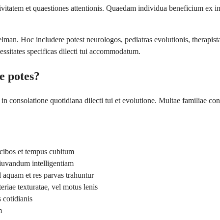
tivitatem et quaestiones attentionis. Quaedam individua beneficium ex 
an. Hoc includere potest neurologos, pediatras evolutionis, therapistas
ssitates specificas dilecti tui accommodatum.
 potes?
onsolatione quotidiana dilecti tui et evolutione. Multae familiae cons
 cibos et tempus cubitum
diuvandum intelligentiam
 aquam et res parvas trahuntur
riae texturatae, vel motus lenis
 cotidianis
m