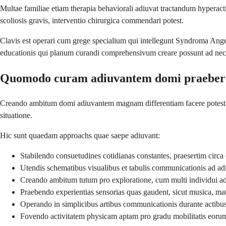
Multae familiae etiam therapia behaviorali adiuvat tractandum hyperac
scoliosis gravis, interventio chirurgica commendari potest.
Clavis est operari cum grege specialium qui intellegunt Syndroma Angelm
educationis qui planum curandi comprehensivum creare possunt ad nece
Quomodo curam adiuvantem domi praebere
Creando ambitum domi adiuvantem magnam differentiam facere potest in c
situatione.
Hic sunt quaedam approachs quae saepe adiuvant:
Stabilendo consuetudines cotidianas constantes, praesertim circa
Utendis schematibus visualibus et tabulis communicationis ad a
Creando ambitum tutum pro exploratione, cum multi individui ad
Praebendo experientias sensorias quas gaudent, sicut musica, mate
Operando in simplicibus artibus communicationis durante actibus
Fovendo activitatem physicam aptam pro gradu mobilitatis eoru