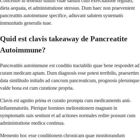
Concentre in tenendo stilum vitae sanum cum exercitatione regulari,
dieta aequata, et administratione stressus. Dum haec non praevenient
pancreatitis autoimmune specifice, adiuvant salutem systematis
immunitatis generalis tuae.
Quid est clavis takeaway de Pancreatite
Autoimmune?
Pancreatitis autoimmune est conditio tractabilis quae bene respondet ad
curam medicam aptam. Dum diagnosis esse potest terribilis, praesertim
data similitudo initialis ad cancrum pancreaticum, prognosis plerumque
valde bona est cum curatione propria.
Clavis est agnitio prima et curatio prompta cum medicamentis anti-
inflammatoriis. Plerique homines meliorationem magnam in
symptomatis suis sentiunt et ad actiones normales redire possunt cum
administratione medica continua.
Memento hoc esse conditionem chronicam quae monitorandum