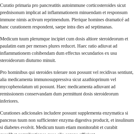
Curatio primaria pro pancreatitis autoimmune corticosteroides sicut
prednisonum implicat ad inflammationem minuendam et responsum
immune nimis activum reprimendum. Plerique homines dramaticé ad
hanc curationem respondent, saepe intra dies ad septimanas.
Medicum tuum plerumque incipiet cum dosis altiore steroideorum et
paulatim eam per menses plures reducet. Haec ratio adiuvat ad
inflammationem cohibendam dum effectus secundarios ex usu
steroideorum diuturno minuit.
Pro hominibus qui steroides tolerare non possunt vel recidivas sentiunt,
alia medicamenta immunosuppressiva sicut azathioprinum vel
mycophenolatum uti possunt. Haec medicamenta adiuvant ad
remissionem conservandam dum permittunt dosis steroideorum
inferiores.
Curationes adicionales includere possunt supplementa enzymatica si
pancreas tuum non sufficienter enzyma digestiva producit, et insulinum
si diabetes evolvit. Medicum tuum etiam monitorabit et curabit