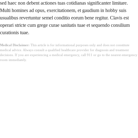
sed haec non debent actiones tuas cotidianas significanter limitare.
Multi homines ad opus, exercitationem, et gaudium in hobby suis
usualibus revertuntur semel conditio eorum bene regitur. Clavis est
operari stricte cum grege curae sanitatis tuae et sequendo consilium
curationis tuae.
Medical Disclaimer:
This article is for informational purposes only and does not constitute
medical advice. Always consult a qualified healthcare provider for diagnosis and treatment
decisions. If you are experiencing a medical emergency, call 911 or go to the nearest emergency
room immediately.