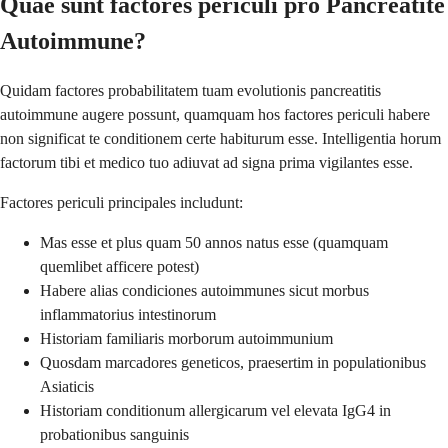
Quae sunt factores periculi pro Pancreatite
Autoimmune?
Quidam factores probabilitatem tuam evolutionis pancreatitis
autoimmune augere possunt, quamquam hos factores periculi habere
non significat te conditionem certe habiturum esse. Intelligentia horum
factorum tibi et medico tuo adiuvat ad signa prima vigilantes esse.
Factores periculi principales includunt:
Mas esse et plus quam 50 annos natus esse (quamquam
quemlibet afficere potest)
Habere alias condiciones autoimmunes sicut morbus
inflammatorius intestinorum
Historiam familiaris morborum autoimmunium
Quosdam marcadores geneticos, praesertim in populationibus
Asiaticis
Historiam conditionum allergicarum vel elevata IgG4 in
probationibus sanguinis