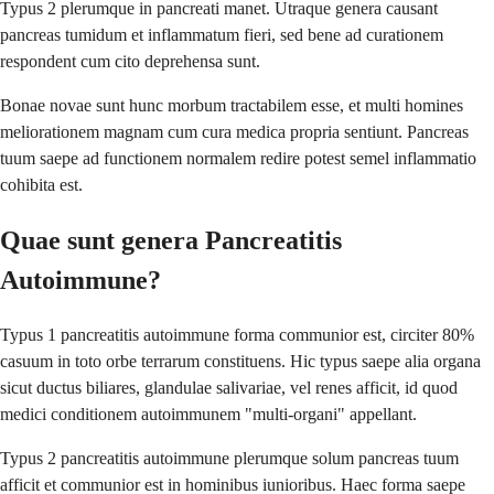
Typus 2 plerumque in pancreati manet. Utraque genera causant
pancreas tumidum et inflammatum fieri, sed bene ad curationem
respondent cum cito deprehensa sunt.
Bonae novae sunt hunc morbum tractabilem esse, et multi homines
meliorationem magnam cum cura medica propria sentiunt. Pancreas
tuum saepe ad functionem normalem redire potest semel inflammatio
cohibita est.
Quae sunt genera Pancreatitis
Autoimmune?
Typus 1 pancreatitis autoimmune forma communior est, circiter 80%
casuum in toto orbe terrarum constituens. Hic typus saepe alia organa
sicut ductus biliares, glandulae salivariae, vel renes afficit, id quod
medici conditionem autoimmunem "multi-organi" appellant.
Typus 2 pancreatitis autoimmune plerumque solum pancreas tuum
afficit et communior est in hominibus iunioribus. Haec forma saepe