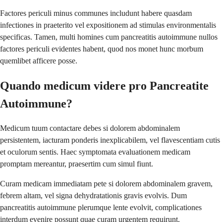
Factores periculi minus communes includunt habere quasdam
infectiones in praeterito vel expositionem ad stimulas environmentalis
specificas. Tamen, multi homines cum pancreatitis autoimmune nullos
factores periculi evidentes habent, quod nos monet hunc morbum
quemlibet afficere posse.
Quando medicum videre pro Pancreatite
Autoimmune?
Medicum tuum contactare debes si dolorem abdominalem
persistentem, iacturam ponderis inexplicabilem, vel flavescentiam cutis
et oculorum sentis. Haec symptomata evaluationem medicam
promptam mereantur, praesertim cum simul fiunt.
Curam medicam immediatam pete si dolorem abdominalem gravem,
febrem altam, vel signa dehydratationis gravis evolvis. Dum
pancreatitis autoimmune plerumque lente evolvit, complicationes
interdum evenire possunt quae curam urgentem requirunt.