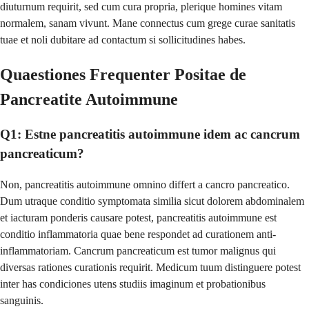
diuturnum requirit, sed cum cura propria, plerique homines vitam
normalem, sanam vivunt. Mane connectus cum grege curae sanitatis
tuae et noli dubitare ad contactum si sollicitudines habes.
Quaestiones Frequenter Positae de
Pancreatite Autoimmune
Q1: Estne pancreatitis autoimmune idem ac cancrum
pancreaticum?
Non, pancreatitis autoimmune omnino differt a cancro pancreatico.
Dum utraque conditio symptomata similia sicut dolorem abdominalem
et iacturam ponderis causare potest, pancreatitis autoimmune est
conditio inflammatoria quae bene respondet ad curationem anti-
inflammatoriam. Cancrum pancreaticum est tumor malignus qui
diversas rationes curationis requirit. Medicum tuum distinguere potest
inter has condiciones utens studiis imaginum et probationibus
sanguinis.