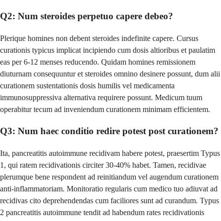
Q2: Num steroides perpetuo capere debeo?
Plerique homines non debent steroides indefinite capere. Cursus
curationis typicus implicat incipiendo cum dosis altioribus et paulatim
eas per 6-12 menses reducendo. Quidam homines remissionem
diuturnam consequuntur et steroides omnino desinere possunt, dum alii
curationem sustentationis dosis humilis vel medicamenta
immunosuppressiva alternativa requirere possunt. Medicum tuum
operabitur tecum ad inveniendum curationem minimam efficientem.
Q3: Num haec conditio redire potest post curationem?
Ita, pancreatitis autoimmune recidivam habere potest, praesertim Typus
1, qui ratem recidivationis circiter 30-40% habet. Tamen, recidivae
plerumque bene respondent ad reinitiandum vel augendum curationem
anti-inflammatoriam. Monitoratio regularis cum medico tuo adiuvat ad
recidivas cito deprehendendas cum faciliores sunt ad curandum. Typus
2 pancreatitis autoimmune tendit ad habendum rates recidivationis