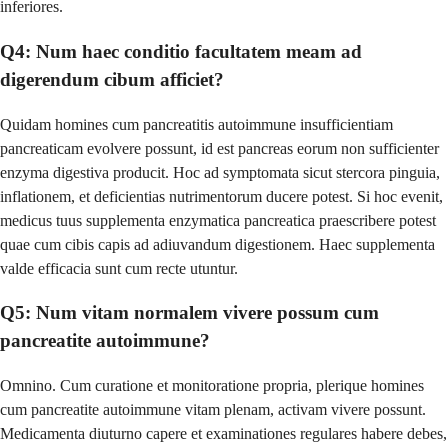
inferiores.
Q4: Num haec conditio facultatem meam ad
digerendum cibum afficiet?
Quidam homines cum pancreatitis autoimmune insufficientiam
pancreaticam evolvere possunt, id est pancreas eorum non sufficienter
enzyma digestiva producit. Hoc ad symptomata sicut stercora pinguia,
inflationem, et deficientias nutrimentorum ducere potest. Si hoc evenit,
medicus tuus supplementa enzymatica pancreatica praescribere potest
quae cum cibis capis ad adiuvandum digestionem. Haec supplementa
valde efficacia sunt cum recte utuntur.
Q5: Num vitam normalem vivere possum cum
pancreatite autoimmune?
Omnino. Cum curatione et monitoratione propria, plerique homines
cum pancreatite autoimmune vitam plenam, activam vivere possunt.
Medicamenta diuturno capere et examinationes regulares habere debes,