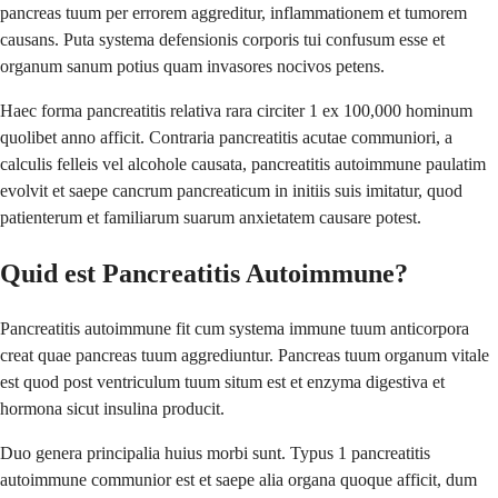
pancreas tuum per errorem aggreditur, inflammationem et tumorem
causans. Puta systema defensionis corporis tui confusum esse et
organum sanum potius quam invasores nocivos petens.
Haec forma pancreatitis relativa rara circiter 1 ex 100,000 hominum
quolibet anno afficit. Contraria pancreatitis acutae communiori, a
calculis felleis vel alcohole causata, pancreatitis autoimmune paulatim
evolvit et saepe cancrum pancreaticum in initiis suis imitatur, quod
patienterum et familiarum suarum anxietatem causare potest.
Quid est Pancreatitis Autoimmune?
Pancreatitis autoimmune fit cum systema immune tuum anticorpora
creat quae pancreas tuum aggrediuntur. Pancreas tuum organum vitale
est quod post ventriculum tuum situm est et enzyma digestiva et
hormona sicut insulina producit.
Duo genera principalia huius morbi sunt. Typus 1 pancreatitis
autoimmune communior est et saepe alia organa quoque afficit, dum