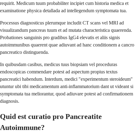
requirit. Medicum tuum probabiliter incipiet cum historia medica et
examinatione physica detallada ad intellegendum symptomata tua.
Processus diagnosticus plerumque includit CT scans vel MRI ad
visualizandum pancreas tuum et ad mutata characteristica quaerenda.
Probationes sanguinis pro gradibus IgG4 elevatis et aliis signis
autoimmunibus quaerent quae adiuvant ad hanc conditionem a cancro
pancreatico distinguenda.
In quibusdam casibus, medicus tuus biopsiam vel proceduras
endoscopicas commendare potest ad aspectum propius textus
pancreatici habendum. Interdum, medici "experimentum steroideum"
utuntur ubi tibi medicamentum anti-inflammatorium dant ut videant si
symptomata tua meliorantur, quod adiuvare potest ad confirmationem
diagnosis.
Quid est curatio pro Pancreatite
Autoimmune?