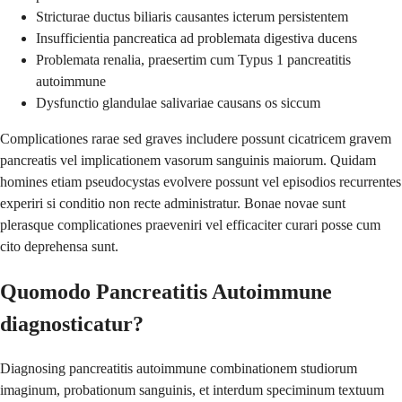
Stricturae ductus biliaris causantes icterum persistentem
Insufficientia pancreatica ad problemata digestiva ducens
Problemata renalia, praesertim cum Typus 1 pancreatitis
autoimmune
Dysfunctio glandulae salivariae causans os siccum
Complicationes rarae sed graves includere possunt cicatricem gravem
pancreatis vel implicationem vasorum sanguinis maiorum. Quidam
homines etiam pseudocystas evolvere possunt vel episodios recurrentes
experiri si conditio non recte administratur. Bonae novae sunt
plerasque complicationes praeveniri vel efficaciter curari posse cum
cito deprehensa sunt.
Quomodo Pancreatitis Autoimmune
diagnosticatur?
Diagnosing pancreatitis autoimmune combinationem studiorum
imaginum, probationum sanguinis, et interdum speciminum textuum