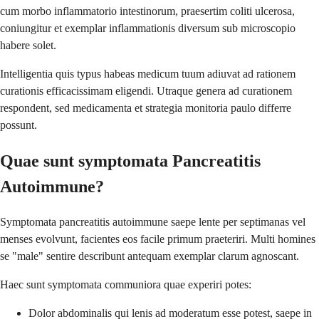
cum morbo inflammatorio intestinorum, praesertim coliti ulcerosa,
coniungitur et exemplar inflammationis diversum sub microscopio
habere solet.
Intelligentia quis typus habeas medicum tuum adiuvat ad rationem
curationis efficacissimam eligendi. Utraque genera ad curationem
respondent, sed medicamenta et strategia monitoria paulo differre
possunt.
Quae sunt symptomata Pancreatitis
Autoimmune?
Symptomata pancreatitis autoimmune saepe lente per septimanas vel
menses evolvunt, facientes eos facile primum praeteriri. Multi homines
se "male" sentire describunt antequam exemplar clarum agnoscant.
Haec sunt symptomata communiora quae experiri potes:
Dolor abdominalis qui lenis ad moderatum esse potest, saepe in