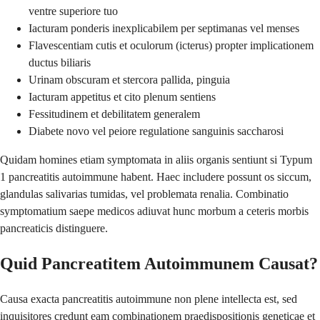
ventre superiore tuo
Iacturam ponderis inexplicabilem per septimanas vel menses
Flavescentiam cutis et oculorum (icterus) propter implicationem
ductus biliaris
Urinam obscuram et stercora pallida, pinguia
Iacturam appetitus et cito plenum sentiens
Fessitudinem et debilitatem generalem
Diabete novo vel peiore regulatione sanguinis saccharosi
Quidam homines etiam symptomata in aliis organis sentiunt si Typum
1 pancreatitis autoimmune habent. Haec includere possunt os siccum,
glandulas salivarias tumidas, vel problemata renalia. Combinatio
symptomatium saepe medicos adiuvat hunc morbum a ceteris morbis
pancreaticis distinguere.
Quid Pancreatitem Autoimmunem Causat?
Causa exacta pancreatitis autoimmune non plene intellecta est, sed
inquisitores credunt eam combinationem praedispositionis geneticae et