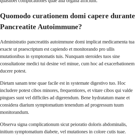
quaslibet complicationes quae alia organa afficiunt.
Quomodo curationem domi capere durante
Pancreatite Autoimmune?
Administratio pancreatitis autoimmune domi implicat medicamenta tua
exacte ut praescriptum est capiendo et monitorando pro ullis
mutationibus in symptomatis tuis. Nunquam steroides tuos sine
consultatione medici tui desine vel minue, cum hoc ad exacerbationem
ducere potest.
Dietam sanam tene quae facile est in systemate digestivo tuo. Hoc
includere potest cibos minores, frequentiores, et vitare cibos qui valde
pingues sunt vel difficiles ad digerendum. Bene hydratatum mane et
considera diarium symptomatium tenendum ad progressum tuum
monitorandum.
Observa signa complicationum sicut peioratio doloris abdominalis,
initium symptomatium diabete, vel mutationes in colore cutis tuae.