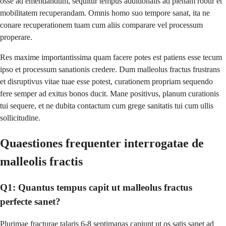
osse ad emendandum, sequitur tempus additionalis ad plenam robur et
mobilitatem recuperandam. Omnis homo suo tempore sanat, ita ne
conare recuperationem tuam cum aliis comparare vel processum
properare.
Res maxime importantissima quam facere potes est patiens esse tecum
ipso et processum sanationis credere. Dum malleolus fractus frustrans
et disruptivus vitae tuae esse potest, curationem propriam sequendo
fere semper ad exitus bonos ducit. Mane positivus, planum curationis
tui sequere, et ne dubita contactum cum grege sanitatis tui cum ullis
sollicitudine.
Quaestiones frequenter interrogatae de
malleolis fractis
Q1: Quantus tempus capit ut malleolus fractus
perfecte sanet?
Plurimae fracturae talaris 6-8 septimanas capiunt ut os satis sanet ad