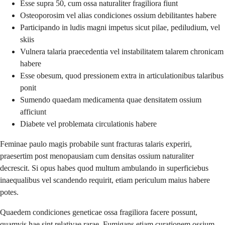
Esse supra 50, cum ossa naturaliter fragiliora fiunt
Osteoporosim vel alias condiciones ossium debilitantes habere
Participando in ludis magni impetus sicut pilae, pediludium, vel
skiis
Vulnera talaria praecedentia vel instabilitatem talarem chronicam
habere
Esse obesum, quod pressionem extra in articulationibus talaribus
ponit
Sumendo quaedam medicamenta quae densitatem ossium
afficiunt
Diabete vel problemata circulationis habere
Feminae paulo magis probabile sunt fracturas talaris experiri,
praesertim post menopausiam cum densitas ossium naturaliter
decrescit. Si opus habes quod multum ambulando in superficiebus
inaequalibus vel scandendo requirit, etiam periculum maius habere
potes.
Quaedem condiciones geneticae ossa fragiliora facere possunt,
quamvis hae sint relativae rarae. Fumigans etiam curationem ossium