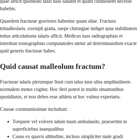
quae afficit quomodo talus tuus sanabit et quam curationem necesse
habebis.
Quaedem fracturae graviores habentur quam aliae. Fractura
trimalleolaris, exempli gratia, saepe chirurgiae indiget quia stabilitatem
totius articulationis talaris afficit. Medicus tuus radiographias et
interdum tomographias computatrales utetur ad determinandum exacte
quid generis fracturae habes.
Quid causat malleolum fractum?
Fracturae talaris plerumque fiunt cum talus tuus ultra amplitudinem
normalem motus cogitur. Hoc fieri potest in multis situationibus
quotidianis, et non debes esse athleta ut hoc vulnus experiaris.
Causae communissimae includunt:
Torquere vel volvere talum tuum ambulando, praesertim in
superficiebus inaequalibus
Casus ex quavis altitudine, incluso simpliciter male gradi