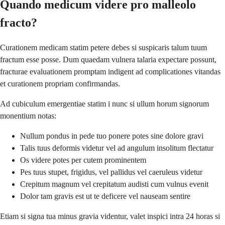
Quando medicum videre pro malleolo
fracto?
Curationem medicam statim petere debes si suspicaris talum tuum
fractum esse posse. Dum quaedam vulnera talaria expectare possunt,
fracturae evaluationem promptam indigent ad complicationes vitandas
et curationem propriam confirmandas.
Ad cubiculum emergentiae statim i nunc si ullum horum signorum
monentium notas:
Nullum pondus in pede tuo ponere potes sine dolore gravi
Talis tuus deformis videtur vel ad angulum insolitum flectatur
Os videre potes per cutem prominentem
Pes tuus stupet, frigidus, vel pallidus vel caeruleus videtur
Crepitum magnum vel crepitatum audisti cum vulnus evenit
Dolor tam gravis est ut te deficere vel nauseam sentire
Etiam si signa tua minus gravia videntur, valet inspici intra 24 horas si