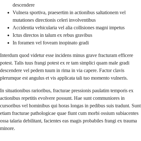
descendere
Vulnera sportiva, praesertim in actionibus saltationem vel
mutationes directionis celeri involventibus
Accidentia vehicularia vel alia collisiones magni impetus
Ictus directos in talum ex rebus gravibus
In foramen vel foveam inopinato gradi
Interdum quod videtur esse incidens minus grave fracturam efficere
potest. Talis tuus frangi potest ex re tam simplici quam male gradi
descendere vel pedem tuum in rima in via capere. Factor clavis
plerumque est angulus et vis applicata tali tuo momento vulneris.
In situationibus rarioribus, fracturae pressionis paulatim temporis ex
actionibus repetitis evolvere possunt. Hae sunt communiores in
cursoribus vel hominibus qui horas longas in pedibus suis tradunt. Sunt
etiam fracturae pathologicae quae fiunt cum morbi ossium subiacentes
ossa talaria debilitant, facientes eas magis probabiles frangi ex trauma
minore.