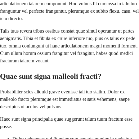
articulationem talarem componunt. Hoc vulnus fit cum ossa in talo tuo
franguntur vel perfecte franguntur, plerumque ex subito flexu, casu, vel
ictu directo.
Talis tuus revera tribus ossibus constat quae simul operantur ut partes
aenigmatis. Tibia et fibula ex crure inferiore tuo, plus os talus ex pede
tuo, omnia coniungunt ut hanc articulationem magni momenti forment.
Cum ullum horum ossium frangitur vel frangitur, habes quod medici
fracturam talarem vocant.
Quae sunt signa malleoli fracti?
Probabiliter scies aliquid grave evenisse tali tuo statim. Dolor ex
malleolo fracto plerumque est immediatus et satis vehemens, saepe
descriptus ut acutus vel pulsans.
Haec sunt signa principalia quae suggerunt talum tuum fractum esse
posse:
Dolor vehemens qui fit peior cum conaris pondus in pede tuo