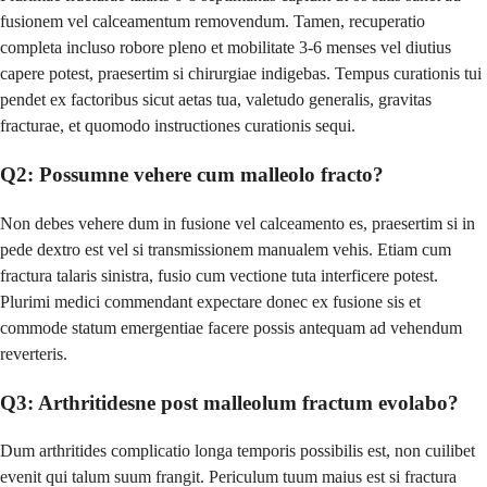
fusionem vel calceamentum removendum. Tamen, recuperatio
completa incluso robore pleno et mobilitate 3-6 menses vel diutius
capere potest, praesertim si chirurgiae indigebas. Tempus curationis tui
pendet ex factoribus sicut aetas tua, valetudo generalis, gravitas
fracturae, et quomodo instructiones curationis sequi.
Q2: Possumne vehere cum malleolo fracto?
Non debes vehere dum in fusione vel calceamento es, praesertim si in
pede dextro est vel si transmissionem manualem vehis. Etiam cum
fractura talaris sinistra, fusio cum vectione tuta interficere potest.
Plurimi medici commendant expectare donec ex fusione sis et
commode statum emergentiae facere possis antequam ad vehendum
reverteris.
Q3: Arthritidesne post malleolum fractum evolabo?
Dum arthritides complicatio longa temporis possibilis est, non cuilibet
evenit qui talum suum frangit. Periculum tuum maius est si fractura