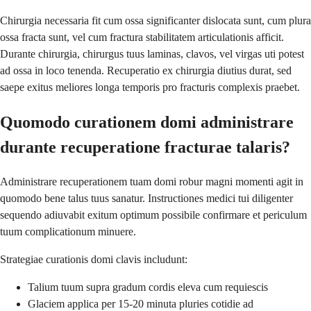
Chirurgia necessaria fit cum ossa significanter dislocata sunt, cum plura
ossa fracta sunt, vel cum fractura stabilitatem articulationis afficit.
Durante chirurgia, chirurgus tuus laminas, clavos, vel virgas uti potest
ad ossa in loco tenenda. Recuperatio ex chirurgia diutius durat, sed
saepe exitus meliores longa temporis pro fracturis complexis praebet.
Quomodo curationem domi administrare
durante recuperatione fracturae talaris?
Administrare recuperationem tuam domi robur magni momenti agit in
quomodo bene talus tuus sanatur. Instructiones medici tui diligenter
sequendo adiuvabit exitum optimum possibile confirmare et periculum
tuum complicationum minuere.
Strategiae curationis domi clavis includunt:
Talium tuum supra gradum cordis eleva cum requiescis
Glaciem applica per 15-20 minuta pluries cotidie ad