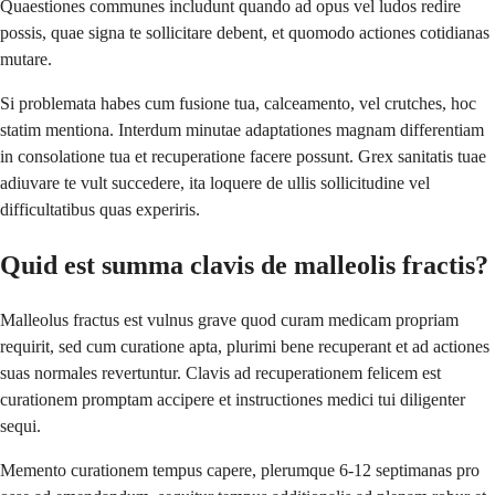
Quaestiones communes includunt quando ad opus vel ludos redire
possis, quae signa te sollicitare debent, et quomodo actiones cotidianas
mutare.
Si problemata habes cum fusione tua, calceamento, vel crutches, hoc
statim mentiona. Interdum minutae adaptationes magnam differentiam
in consolatione tua et recuperatione facere possunt. Grex sanitatis tuae
adiuvare te vult succedere, ita loquere de ullis sollicitudine vel
difficultatibus quas experiris.
Quid est summa clavis de malleolis fractis?
Malleolus fractus est vulnus grave quod curam medicam propriam
requirit, sed cum curatione apta, plurimi bene recuperant et ad actiones
suas normales revertuntur. Clavis ad recuperationem felicem est
curationem promptam accipere et instructiones medici tui diligenter
sequi.
Memento curationem tempus capere, plerumque 6-12 septimanas pro