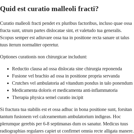
Quid est curatio malleoli fracti?
Curatio malleoli fracti pendet ex pluribus factoribus, incluso quae ossa
fracta sunt, utrum partes dislocatae sint, et valetudo tua generalis.
Scopus semper est adiuvare ossa tua in positione recta sanare ut talus
tuus iterum normaliter operetur.
Optiones curationis non chirurgicae includunt:
Reductio clausa ad ossa dislocata sine chirurgia reponenda
Fusione vel brachio ad ossa in positione propria servanda
Crutches vel ambulatoria ad vitandum pondus in talo ponendum
Medicamenta doloris et medicamenta anti-inflammatoria
Therapia physica semel curatio incipit
Si fractura tua stabilis est et ossa adhuc in bona positione sunt, forsitan
tantum fusionem vel calceamentum ambulatorium indigeas. Hoc
plerumque gerebis per 6-8 septimanas dum os sanatur. Medicus tuus
radiographias regulares capiet ut confirmet omnia recte alligata manere.