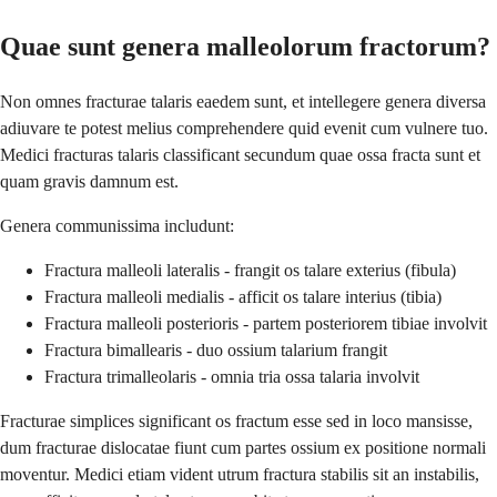
Quae sunt genera malleolorum fractorum?
Non omnes fracturae talaris eaedem sunt, et intellegere genera diversa
adiuvare te potest melius comprehendere quid evenit cum vulnere tuo.
Medici fracturas talaris classificant secundum quae ossa fracta sunt et
quam gravis damnum est.
Genera communissima includunt:
Fractura malleoli lateralis - frangit os talare exterius (fibula)
Fractura malleoli medialis - afficit os talare interius (tibia)
Fractura malleoli posterioris - partem posteriorem tibiae involvit
Fractura bimallearis - duo ossium talarium frangit
Fractura trimalleolaris - omnia tria ossa talaria involvit
Fracturae simplices significant os fractum esse sed in loco mansisse,
dum fracturae dislocatae fiunt cum partes ossium ex positione normali
moventur. Medici etiam vident utrum fractura stabilis sit an instabilis,