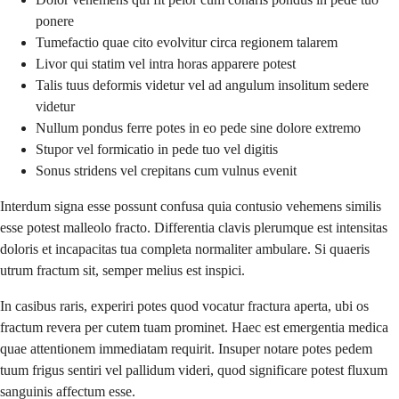
ponere
Tumefactio quae cito evolvitur circa regionem talarem
Livor qui statim vel intra horas apparere potest
Talis tuus deformis videtur vel ad angulum insolitum sedere
videtur
Nullum pondus ferre potes in eo pede sine dolore extremo
Stupor vel formicatio in pede tuo vel digitis
Sonus stridens vel crepitans cum vulnus evenit
Interdum signa esse possunt confusa quia contusio vehemens similis
esse potest malleolo fracto. Differentia clavis plerumque est intensitas
doloris et incapacitas tua completa normaliter ambulare. Si quaeris
utrum fractum sit, semper melius est inspici.
In casibus raris, experiri potes quod vocatur fractura aperta, ubi os
fractum revera per cutem tuam prominet. Haec est emergentia medica
quae attentionem immediatam requirit. Insuper notare potes pedem
tuum frigus sentiri vel pallidum videri, quod significare potest fluxum
sanguinis affectum esse.