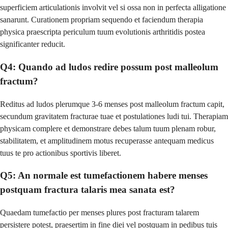
superficiem articulationis involvit vel si ossa non in perfecta alligatione
sanarunt. Curationem propriam sequendo et faciendum therapia
physica praescripta periculum tuum evolutionis arthritidis postea
significanter reducit.
Q4: Quando ad ludos redire possum post malleolum
fractum?
Reditus ad ludos plerumque 3-6 menses post malleolum fractum capit,
secundum gravitatem fracturae tuae et postulationes ludi tui. Therapiam
physicam complere et demonstrare debes talum tuum plenam robur,
stabilitatem, et amplitudinem motus recuperasse antequam medicus
tuus te pro actionibus sportivis liberet.
Q5: An normale est tumefactionem habere menses
postquam fractura talaris mea sanata est?
Quaedam tumefactio per menses plures post fracturam talarem
persistere potest, praesertim in fine diei vel postquam in pedibus tuis