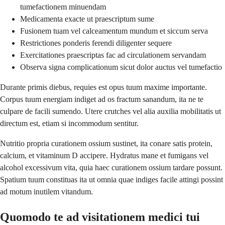
tumefactionem minuendam
Medicamenta exacte ut praescriptum sume
Fusionem tuam vel calceamentum mundum et siccum serva
Restrictiones ponderis ferendi diligenter sequere
Exercitationes praescriptas fac ad circulationem servandam
Observa signa complicationum sicut dolor auctus vel tumefactio
Durante primis diebus, requies est opus tuum maxime importante.
Corpus tuum energiam indiget ad os fractum sanandum, ita ne te
culpare de facili sumendo. Utere crutches vel alia auxilia mobilitatis ut
directum est, etiam si incommodum sentitur.
Nutritio propria curationem ossium sustinet, ita conare satis protein,
calcium, et vitaminum D accipere. Hydratus mane et fumigans vel
alcohol excessivum vita, quia haec curationem ossium tardare possunt.
Spatium tuum constituas ita ut omnia quae indiges facile attingi possint
ad motum inutilem vitandum.
Quomodo te ad visitationem medici tui