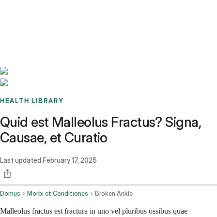
Benchmarks
Stories
FAQ
Sign up / Log in
HEALTH LIBRARY
Quid est Malleolus Fractus? Signa,
Causae, et Curatio
Last updated
February 17, 2025
Domus
Morbi et Conditiones
Broken Ankle
Malleolus fractus est fractura in uno vel pluribus ossibus quae