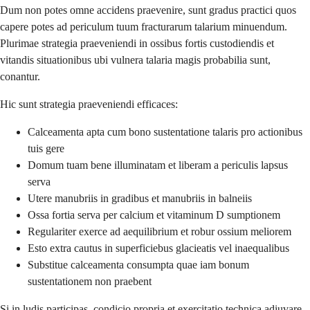
Dum non potes omne accidens praevenire, sunt gradus practici quos
capere potes ad periculum tuum fracturarum talarium minuendum.
Plurimae strategia praeveniendi in ossibus fortis custodiendis et
vitandis situationibus ubi vulnera talaria magis probabilia sunt,
conantur.
Hic sunt strategia praeveniendi efficaces:
Calceamenta apta cum bono sustentatione talaris pro actionibus
tuis gere
Domum tuam bene illuminatam et liberam a periculis lapsus
serva
Utere manubriis in gradibus et manubriis in balneiis
Ossa fortia serva per calcium et vitaminum D sumptionem
Regulariter exerce ad aequilibrium et robur ossium meliorem
Esto extra cautus in superficiebus glacieatis vel inaequalibus
Substitue calceamenta consumpta quae iam bonum
sustentationem non praebent
Si in ludis participas, condicio propria et exercitatio technica adiuvare