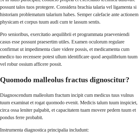
possunt talos tuos protegere. Considera brachia talaria vel ligamenta si
historiam problematum talarium habes. Semper calefacie ante actionem
physicam et corpus tuum audi cum te lassum sentis.
Pro senioribus, exercitatio aequilibrii et programmata praeveniendi
casus esse possunt praesertim utiles. Examen oculorum regulare
confirmat ut impedimenta clare videre possis, et medicamenta cum
medico tuo recensere potest ullum identificare quod aequilibrium tuum
vel robur ossium afficere possit.
Quomodo malleolus fractus dignoscitur?
Diagnoscendum malleolum fractum incipit cum medicus tuus vulnus
tuum examinat et rogat quomodo evenit. Medicis talum tuum inspiciet,
circa ossa leniter palpabit, et capacitatem tuam movere pedem tuum et
pondus ferre probabit.
Instrumenta diagnostica principalia includunt: