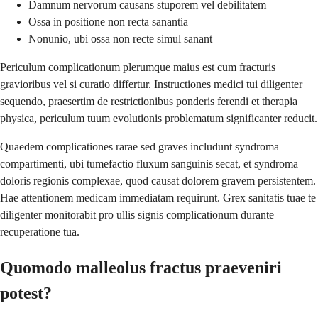
Damnum nervorum causans stuporem vel debilitatem
Ossa in positione non recta sanantia
Nonunio, ubi ossa non recte simul sanant
Periculum complicationum plerumque maius est cum fracturis
gravioribus vel si curatio differtur. Instructiones medici tui diligenter
sequendo, praesertim de restrictionibus ponderis ferendi et therapia
physica, periculum tuum evolutionis problematum significanter reducit.
Quaedem complicationes rarae sed graves includunt syndroma
compartimenti, ubi tumefactio fluxum sanguinis secat, et syndroma
doloris regionis complexae, quod causat dolorem gravem persistentem.
Hae attentionem medicam immediatam requirunt. Grex sanitatis tuae te
diligenter monitorabit pro ullis signis complicationum durante
recuperatione tua.
Quomodo malleolus fractus praeveniri
potest?