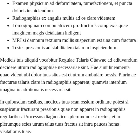
Examen physicum ad deformitatem, tumefactionem, et puncta
doloris inspiciendum
Radiographias ex angulis multis ad os clare videntem
Tomographiam computatricem pro fracturis complexis quae
imaginem magis detalatam indigent
MRI si damnum textuum mollis suspectum est una cum fractura
Testes pressionis ad stabilitatem talarem inspiciendum
Medicis tuis aliquid vocabitur Regulae Talaris Ottawae ad adiuvandum
decidere utrum radiographiae necessariae sint. Hae sunt lineamenta
quae vident ubi dolor tuus situs est et utrum ambulare possis. Plurimae
fracturae talaris clare in radiographiis apparent, quamvis interdum
imaginatio additionalis necessaria sit.
In quibusdam casibus, medicus tuus scan ossium ordinare potest si
suspicatur fracturam pressionis quae non apparet in radiographiis
regularibus. Processus diagnosticus plerumque est rectus, et tu
plerumque scies utrum talus tuus fractus sit intra paucas horas
visitationis tuae.