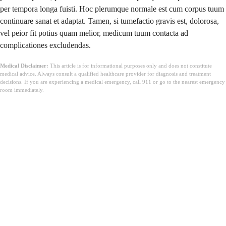
per tempora longa fuisti. Hoc plerumque normale est cum corpus tuum
continuare sanat et adaptat. Tamen, si tumefactio gravis est, dolorosa,
vel peior fit potius quam melior, medicum tuum contacta ad
complicationes excludendas.
Medical Disclaimer:
This article is for informational purposes only and does not constitute
medical advice. Always consult a qualified healthcare provider for diagnosis and treatment
decisions. If you are experiencing a medical emergency, call 911 or go to the nearest emergency
room immediately.