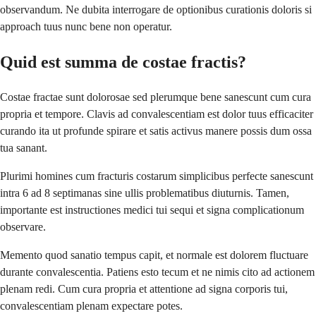
observandum. Ne dubita interrogare de optionibus curationis doloris si
approach tuus nunc bene non operatur.
Quid est summa de costae fractis?
Costae fractae sunt dolorosae sed plerumque bene sanescunt cum cura
propria et tempore. Clavis ad convalescentiam est dolor tuus efficaciter
curando ita ut profunde spirare et satis activus manere possis dum ossa
tua sanant.
Plurimi homines cum fracturis costarum simplicibus perfecte sanescunt
intra 6 ad 8 septimanas sine ullis problematibus diuturnis. Tamen,
importante est instructiones medici tui sequi et signa complicationum
observare.
Memento quod sanatio tempus capit, et normale est dolorem fluctuare
durante convalescentia. Patiens esto tecum et ne nimis cito ad actionem
plenam redi. Cum cura propria et attentione ad signa corporis tui,
convalescentiam plenam expectare potes.