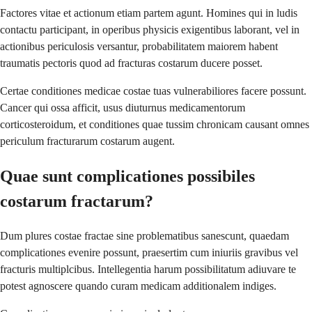
Factores vitae et actionum etiam partem agunt. Homines qui in ludis
contactu participant, in operibus physicis exigentibus laborant, vel in
actionibus periculosis versantur, probabilitatem maiorem habent
traumatis pectoris quod ad fracturas costarum ducere posset.
Certae conditiones medicae costae tuas vulnerabiliores facere possunt.
Cancer qui ossa afficit, usus diuturnus medicamentorum
corticosteroidum, et conditiones quae tussim chronicam causant omnes
periculum fracturarum costarum augent.
Quae sunt complicationes possibiles
costarum fractarum?
Dum plures costae fractae sine problematibus sanescunt, quaedam
complicationes evenire possunt, praesertim cum iniuriis gravibus vel
fracturis multiplcibus. Intellegentia harum possibilitatum adiuvare te
potest agnoscere quando curam medicam additionalem indiges.