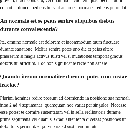
gravem, ludos contactu, vel quamlibet actionem quae pectus tuum
concutiat donec medicus tuus ad actiones normales rediens permittat.
An normale est se peius sentire aliquibus diebus
durante convalescentia?
Ita, omnino normale est dolorem et incommodum tuum fluctuare
durante sanatione. Melius sentire potes uno die et peius altero,
praesertim si magis activus fuisti vel si mutationes temporis gradus
doloris tui afficiunt. Hoc non significat te recte non sanare.
Quando iterum normaliter dormire potes cum costae
fractae?
Plurimi homines redire possunt ad dormiendo in positione sua normali
intra 2 ad 4 septimanas, quamquam hoc variat per singulos. Necesse
esse potest te dormire sustentatum vel in sella reclinatoria durante
prima septimana vel duabus. Gradualiter tenta diversas positiones ut
dolor tuus permittit, et pulvinaria ad sustinendum uti.