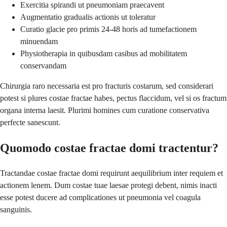
Exercitia spirandi ut pneumoniam praecavent
Augmentatio gradualis actionis ut toleratur
Curatio glacie pro primis 24-48 horis ad tumefactionem
minuendam
Physiotherapia in quibusdam casibus ad mobilitatem
conservandam
Chirurgia raro necessaria est pro fracturis costarum, sed considerari
potest si plures costae fractae habes, pectus flaccidum, vel si os fractum
organa interna laesit. Plurimi homines cum curatione conservativa
perfecte sanescunt.
Quomodo costae fractae domi tractentur?
Tractandae costae fractae domi requirunt aequilibrium inter requiem et
actionem lenem. Dum costae tuae laesae protegi debent, nimis inacti
esse potest ducere ad complicationes ut pneumonia vel coagula
sanguinis.