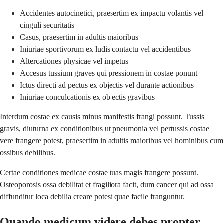
Accidentes autocinetici, praesertim ex impactu volantis vel
cinguli securitatis
Casus, praesertim in adultis maioribus
Iniuriae sportivorum ex ludis contactu vel accidentibus
Altercationes physicae vel impetus
Accesus tussium graves qui pressionem in costae ponunt
Ictus directi ad pectus ex objectis vel durante actionibus
Iniuriae conculcationis ex objectis gravibus
Interdum costae ex causis minus manifestis frangi possunt. Tussis
gravis, diuturna ex conditionibus ut pneumonia vel pertussis costae
vere frangere potest, praesertim in adultis maioribus vel hominibus cum
ossibus debilibus.
Certae conditiones medicae costae tuas magis frangere possunt.
Osteoporosis ossa debilitat et fragiliora facit, dum cancer qui ad ossa
diffunditur loca debilia creare potest quae facile franguntur.
Quando medicum videre debes propter