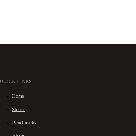
QUICK LINKS
Home
Stories
Benchmarks