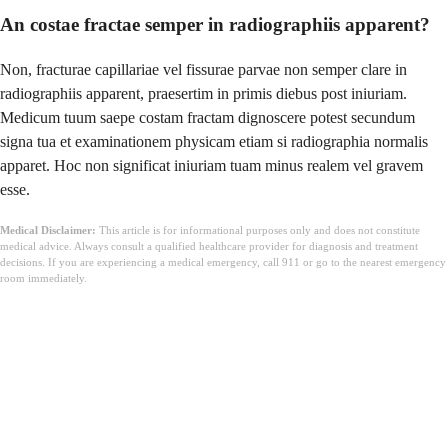
An costae fractae semper in radiographiis apparent?
Non, fracturae capillariae vel fissurae parvae non semper clare in
radiographiis apparent, praesertim in primis diebus post iniuriam.
Medicum tuum saepe costam fractam dignoscere potest secundum
signa tua et examinationem physicam etiam si radiographia normalis
apparet. Hoc non significat iniuriam tuam minus realem vel gravem
esse.
Medical Disclaimer:
This article is for informational purposes only and does not constitute
medical advice. Always consult a qualified healthcare provider for diagnosis and treatment
decisions. If you are experiencing a medical emergency, call 911 or go to the nearest emergency
room immediately.