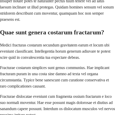
Insuper notare potes te naturaliter pectus tuum tenere vel ad latus
laesum inclinare ut illud protegas. Quidam homines sensum vel sonum
stridorem describunt cum moventur, quamquam hoc non semper
praesens est.
Quae sunt genera costarum fractarum?
Medici fracturas costarum secundum gravitatem earum et locum ubi
eveniunt classificant. Intellegentia horum generum adiuvare te potest
scire quid in convalescentia tua expectare debeas.
Fracturae costarum simplices sunt genus communius. Hae implicant
fracturam puram in una costa sine damno ad texta vel organa
circumstantia. Typice bene sanescunt cum curatione conservativa et
raro complicationes causant.
Fracturae dislocatae eveniunt cum fragmenta ossium fractarum e loco
suo normali moventur. Hae esse possunt magis dolorosae et diutius ad
sanandum capere possunt. Interdum os dislocatum musculos vel nervos
proxima irritare potest.