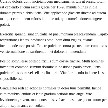
Curatio doloris domi incipiunt cum medicamentis tuis ut praescriptum
est capiendo et cum saccis glacie per 15-20 minuta pluries in die
durante primis diebus utens. Vite applicando glaciem directe ad cutem
tuam, et curationem caloris initio ne uti, quia tumefactionem augere
potest.
Exercitia spirandi sunt crucialia ad pneumoniam praecavendam. Capito
respirationes lentas, profundas omni hora dum vigilas, etiamsi
incommode esse possit. Tenere pulvinar contra pectus tuum cum tussis
vel sternutatione ad sustinendum et dolorem minuendum.
Positio somni esse potest difficilis cum costae fractae. Multi homines
inveniunt commodissimum dormire in positione paulo erecta utens
pulvinaribus extra vel sella reclinatoria. Vite dormiendo in latere laeso
si possibile est.
Gradualiter redi ad actiones normales ut dolor tuus permittit. Incipe
cum motibus lenibus et lente gradum actionis tuae auge. Vite
levationem gravem, motus torsionis, vel actiones quae pectus tuum per
aliquot septimanas concutiant.