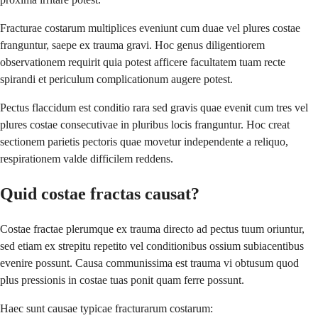
Fracturae costarum multiplices eveniunt cum duae vel plures costae
franguntur, saepe ex trauma gravi. Hoc genus diligentiorem
observationem requirit quia potest afficere facultatem tuam recte
spirandi et periculum complicationum augere potest.
Pectus flaccidum est conditio rara sed gravis quae evenit cum tres vel
plures costae consecutivae in pluribus locis franguntur. Hoc creat
sectionem parietis pectoris quae movetur independente a reliquo,
respirationem valde difficilem reddens.
Quid costae fractas causat?
Costae fractae plerumque ex trauma directo ad pectus tuum oriuntur,
sed etiam ex strepitu repetito vel conditionibus ossium subiacentibus
evenire possunt. Causa communissima est trauma vi obtusum quod
plus pressionis in costae tuas ponit quam ferre possunt.
Haec sunt causae typicae fracturarum costarum: