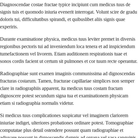
Diagnoscendae costae fractae typice incipiunt cum medicus tuus de
signis tuis et quomodo iniuria evenerit interrogat. Volunt scire de gradu
doloris tui, difficultatibus spirandi, et quibuslibet aliis signis quae
experiris.
Durante examinatione physica, medicus tuus leviter premet in diversis
regionibus pectoris tui ad inveniendum loca tenera et ad inspiciendum
tumefactionem vel livorem. Etiam auditionem respirationis tuae et
sonos cordis facient ut certum sit pulmones et cor tuum recte operantur.
Radiographiae sunt examen imaginis communissima ad dignoscendas
fracturas costarum. Tamen, fracturae capillariae simplices non semper
clare in radiographiis apparent, ita medicus tuus costam fractam
dignoscere potest secundum signa tua et examinationem physicam
etiam si radiographia normalis videtur.
Si medicus tuus complicationes suspicatur vel imaginem clariorem
iniuriae indiget, ulteriores probationes ordinare potest. Tomographiae
computatae plus detail ostendere possunt quam radiographiae et
adiuvare possunt in dignoscendis damnis ad organa vel vasa sanguinis