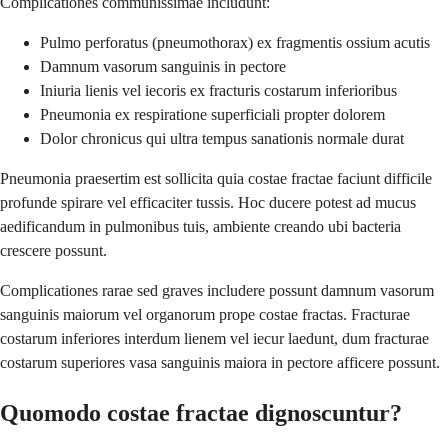
Complicationes communissimae includunt:
Pulmo perforatus (pneumothorax) ex fragmentis ossium acutis
Damnum vasorum sanguinis in pectore
Iniuria lienis vel iecoris ex fracturis costarum inferioribus
Pneumonia ex respiratione superficiali propter dolorem
Dolor chronicus qui ultra tempus sanationis normale durat
Pneumonia praesertim est sollicita quia costae fractae faciunt difficile
profunde spirare vel efficaciter tussis. Hoc ducere potest ad mucus
aedificandum in pulmonibus tuis, ambiente creando ubi bacteria
crescere possunt.
Complicationes rarae sed graves includere possunt damnum vasorum
sanguinis maiorum vel organorum prope costae fractas. Fracturae
costarum inferiores interdum lienem vel iecur laedunt, dum fracturae
costarum superiores vasa sanguinis maiora in pectore afficere possunt.
Quomodo costae fractae dignoscuntur?