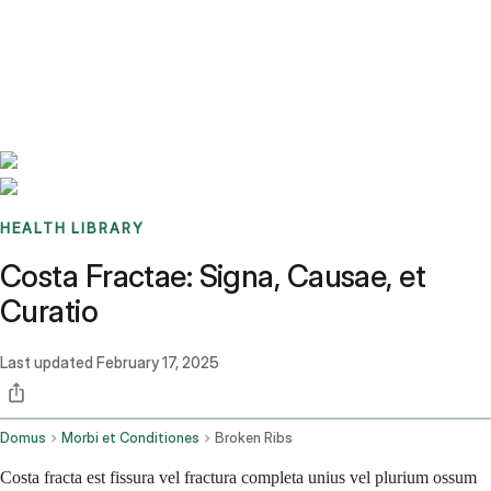
Benchmarks
Stories
FAQ
Sign up / Log in
HEALTH LIBRARY
Costa Fractae: Signa, Causae, et
Curatio
Last updated
February 17, 2025
Domus
Morbi et Conditiones
Broken Ribs
Costa fracta est fissura vel fractura completa unius vel plurium ossum