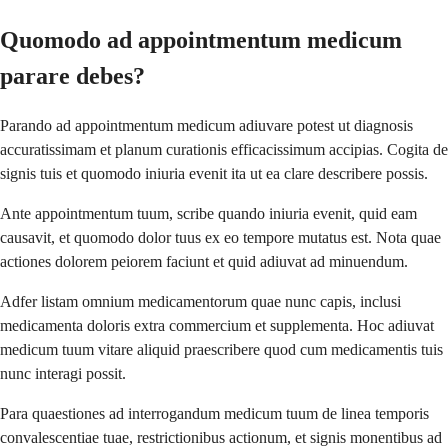
Quomodo ad appointmentum medicum
parare debes?
Parando ad appointmentum medicum adiuvare potest ut diagnosis
accuratissimam et planum curationis efficacissimum accipias. Cogita de
signis tuis et quomodo iniuria evenit ita ut ea clare describere possis.
Ante appointmentum tuum, scribe quando iniuria evenit, quid eam
causavit, et quomodo dolor tuus ex eo tempore mutatus est. Nota quae
actiones dolorem peiorem faciunt et quid adiuvat ad minuendum.
Adfer listam omnium medicamentorum quae nunc capis, inclusi
medicamenta doloris extra commercium et supplementa. Hoc adiuvat
medicum tuum vitare aliquid praescribere quod cum medicamentis tuis
nunc interagi possit.
Para quaestiones ad interrogandum medicum tuum de linea temporis
convalescentiae tuae, restrictionibus actionum, et signis monentibus ad