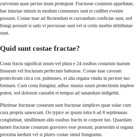
curvorum quae pectus tuum protegunt. Fracturae costarum appellatae,
hae iniuriae mirum in modum communes sunt et cuilibet evenire
possunt. Costae tuae ad flectendum et curvandum confictae sunt, sed
frangi possunt si satis vi percussae sunt vel si certis morbis debilitatae
sunt.
Quid sunt costae fractae?
Costa fracta significat unum vel plura e 24 ossibus costarum tuarum
fissuram vel fracturam perfectam habuisse. Costae tuae caveam
protectivam circa cor, pulmones, et alia organa vitalia in pectore tuo
formant. Cum costa frangitur, adhuc munus suum protectionis implere
potest, sed dolorem causabit et tempus ad sanandum indigebit.
Plurimae fracturae costarum sunt fracturae simplices quae solae cum
cura propria sanescunt. Os typice se ipsum intra 6 ad 8 septimanas
conglutinat, simillimum aliis ossibus fractis in corpore tuo. Quaedam
tamen fracturae costarum graviores esse possunt, praesertim si organa
proxima laedunt vel si plures costae simul franguntur.