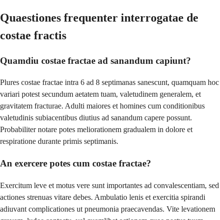
Quaestiones frequenter interrogatae de
costae fractis
Quamdiu costae fractae ad sanandum capiunt?
Plures costae fractae intra 6 ad 8 septimanas sanescunt, quamquam hoc
variari potest secundum aetatem tuam, valetudinem generalem, et
gravitatem fracturae. Adulti maiores et homines cum conditionibus
valetudinis subiacentibus diutius ad sanandum capere possunt.
Probabiliter notare potes meliorationem gradualem in dolore et
respiratione durante primis septimanis.
An exercere potes cum costae fractae?
Exercitum leve et motus vere sunt importantes ad convalescentiam, sed
actiones strenuas vitare debes. Ambulatio lenis et exercitia spirandi
adiuvant complicationes ut pneumonia praecavendas. Vite levationem