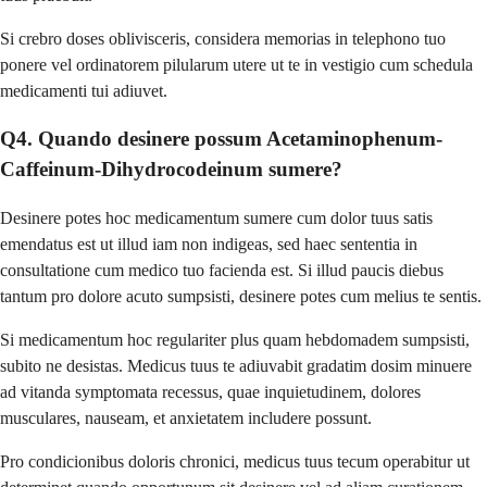
Si crebro doses oblivisceris, considera memorias in telephono tuo
ponere vel ordinatorem pilularum utere ut te in vestigio cum schedula
medicamenti tui adiuvet.
Q4. Quando desinere possum Acetaminophenum-
Caffeinum-Dihydrocodeinum sumere?
Desinere potes hoc medicamentum sumere cum dolor tuus satis
emendatus est ut illud iam non indigeas, sed haec sententia in
consultatione cum medico tuo facienda est. Si illud paucis diebus
tantum pro dolore acuto sumpsisti, desinere potes cum melius te sentis.
Si medicamentum hoc regulariter plus quam hebdomadem sumpsisti,
subito ne desistas. Medicus tuus te adiuvabit gradatim dosim minuere
ad vitanda symptomata recessus, quae inquietudinem, dolores
musculares, nauseam, et anxietatem includere possunt.
Pro condicionibus doloris chronici, medicus tuus tecum operabitur ut