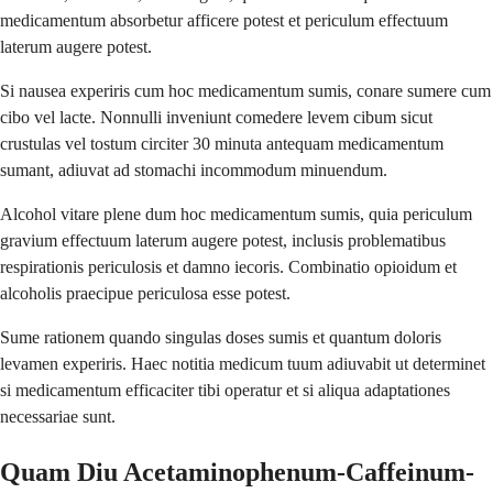
medicamentum absorbetur afficere potest et periculum effectuum
laterum augere potest.
Si nausea experiris cum hoc medicamentum sumis, conare sumere cum
cibo vel lacte. Nonnulli inveniunt comedere levem cibum sicut
crustulas vel tostum circiter 30 minuta antequam medicamentum
sumant, adiuvat ad stomachi incommodum minuendum.
Alcohol vitare plene dum hoc medicamentum sumis, quia periculum
gravium effectuum laterum augere potest, inclusis problematibus
respirationis periculosis et damno iecoris. Combinatio opioidum et
alcoholis praecipue periculosa esse potest.
Sume rationem quando singulas doses sumis et quantum doloris
levamen experiris. Haec notitia medicum tuum adiuvabit ut determinet
si medicamentum efficaciter tibi operatur et si aliqua adaptationes
necessariae sunt.
Quam Diu Acetaminophenum-Caffeinum-