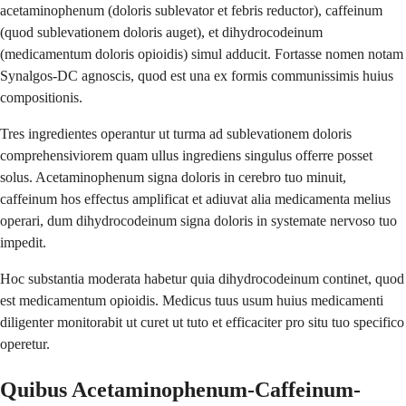
acetaminophenum (doloris sublevator et febris reductor), caffeinum
(quod sublevationem doloris auget), et dihydrocodeinum
(medicamentum doloris opioidis) simul adducit. Fortasse nomen notam
Synalgos-DC agnoscis, quod est una ex formis communissimis huius
compositionis.
Tres ingredientes operantur ut turma ad sublevationem doloris
comprehensiviorem quam ullus ingrediens singulus offerre posset
solus. Acetaminophenum signa doloris in cerebro tuo minuit,
caffeinum hos effectus amplificat et adiuvat alia medicamenta melius
operari, dum dihydrocodeinum signa doloris in systemate nervoso tuo
impedit.
Hoc substantia moderata habetur quia dihydrocodeinum continet, quod
est medicamentum opioidis. Medicus tuus usum huius medicamenti
diligenter monitorabit ut curet ut tuto et efficaciter pro situ tuo specifico
operetur.
Quibus Acetaminophenum-Caffeinum-