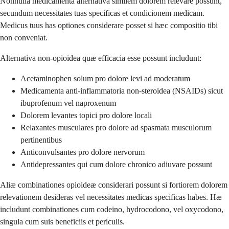
Nonnulla medicamenta alternativa similem dolorem relevare possunt,
secundum necessitates tuas specificas et condicionem medicam.
Medicus tuus has optiones considerare posset si hæc compositio tibi
non conveniat.
Alternativa non-opioidea quæ efficacia esse possunt includunt:
Acetaminophen solum pro dolore levi ad moderatum
Medicamenta anti-inflammatoria non-steroidea (NSAIDs) sicut
ibuprofenum vel naproxenum
Dolorem levantes topici pro dolore locali
Relaxantes musculares pro dolore ad spasmata musculorum
pertinentibus
Anticonvulsantes pro dolore nervorum
Antidepressantes qui cum dolore chronico adiuvare possunt
Aliæ combinationes opioideæ considerari possunt si fortiorem dolorem
relevationem desideras vel necessitates medicas specificas habes. Hæ
includunt combinationes cum codeino, hydrocodono, vel oxycodono,
singula cum suis beneficiis et periculis.