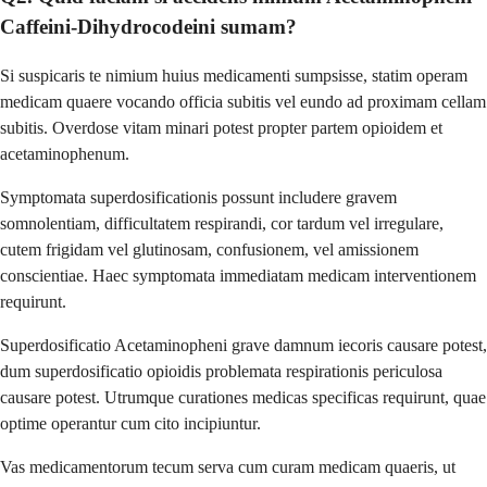
Caffeini-Dihydrocodeini sumam?
Si suspicaris te nimium huius medicamenti sumpsisse, statim operam
medicam quaere vocando officia subitis vel eundo ad proximam cellam
subitis. Overdose vitam minari potest propter partem opioidem et
acetaminophenum.
Symptomata superdosificationis possunt includere gravem
somnolentiam, difficultatem respirandi, cor tardum vel irregulare,
cutem frigidam vel glutinosam, confusionem, vel amissionem
conscientiae. Haec symptomata immediatam medicam interventionem
requirunt.
Superdosificatio Acetaminopheni grave damnum iecoris causare potest,
dum superdosificatio opioidis problemata respirationis periculosa
causare potest. Utrumque curationes medicas specificas requirunt, quae
optime operantur cum cito incipiuntur.
Vas medicamentorum tecum serva cum curam medicam quaeris, ut