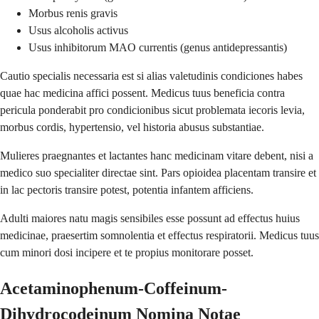
Morbus renis gravis
Usus alcoholis activus
Usus inhibitorum MAO currentis (genus antidepressantis)
Cautio specialis necessaria est si alias valetudinis condiciones habes
quae hac medicina affici possent. Medicus tuus beneficia contra
pericula ponderabit pro condicionibus sicut problemata iecoris levia,
morbus cordis, hypertensio, vel historia abusus substantiae.
Mulieres praegnantes et lactantes hanc medicinam vitare debent, nisi a
medico suo specialiter directae sint. Pars opioidea placentam transire et
in lac pectoris transire potest, potentia infantem afficiens.
Adulti maiores natu magis sensibiles esse possunt ad effectus huius
medicinae, praesertim somnolentia et effectus respiratorii. Medicus tuus
cum minori dosi incipere et te propius monitorare posset.
Acetaminophenum-Coffeinum-
Dihydrocodeinum Nomina Notae