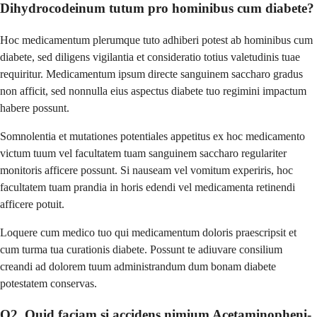
Dihydrocodeinum tutum pro hominibus cum diabete?
Hoc medicamentum plerumque tuto adhiberi potest ab hominibus cum
diabete, sed diligens vigilantia et consideratio totius valetudinis tuae
requiritur. Medicamentum ipsum directe sanguinem saccharo gradus
non afficit, sed nonnulla eius aspectus diabete tuo regimini impactum
habere possunt.
Somnolentia et mutationes potentiales appetitus ex hoc medicamento
victum tuum vel facultatem tuam sanguinem saccharo regulariter
monitoris afficere possunt. Si nauseam vel vomitum experiris, hoc
facultatem tuam prandia in horis edendi vel medicamenta retinendi
afficere potuit.
Loquere cum medico tuo qui medicamentum doloris praescripsit et
cum turma tua curationis diabete. Possunt te adiuvare consilium
creandi ad dolorem tuum administrandum dum bonam diabete
potestatem conservas.
Q2. Quid faciam si accidens nimium Acetaminopheni-