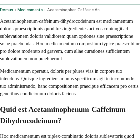
Domus
Medicamenta
Acetaminophen Caffeine And Dihydrocodeine Oral Route
Acetaminophenum-caffeinum-dihydrocodeinum est medicamentum
doloris praescriptionis quod tres ingredientes activos coniungit ad
sublevationem doloris validiorem quam optiones sine praescriptione
solae praebendas. Hoc medicamentum compositum typice praescribitur
pro dolore moderato ad gravem, cum aliae curationes sufficientem
sublevationem non praebuerunt.
Medicamentum operatur, doloris per plures vias in corpore tuo
intendens. Quisque ingrediens munus specificum agit in incommodo
tuo administrando, hanc compositionem praecipue efficacem pro certis
generibus condicionum doloris faciens.
Quid est Acetaminophenum-Caffeinum-
Dihydrocodeinum?
Hoc medicamentum est triplex-combinatio doloris sublevatoris quod