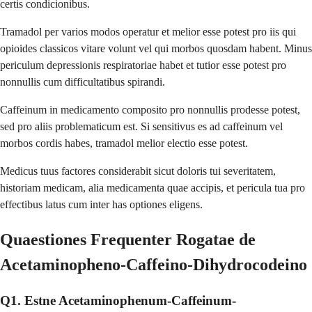
certis condicionibus.
Tramadol per varios modos operatur et melior esse potest pro iis qui
opioides classicos vitare volunt vel qui morbos quosdam habent. Minus
periculum depressionis respiratoriae habet et tutior esse potest pro
nonnullis cum difficultatibus spirandi.
Caffeinum in medicamento composito pro nonnullis prodesse potest,
sed pro aliis problematicum est. Si sensitivus es ad caffeinum vel
morbos cordis habes, tramadol melior electio esse potest.
Medicus tuus factores considerabit sicut doloris tui severitatem,
historiam medicam, alia medicamenta quae accipis, et pericula tua pro
effectibus latus cum inter has optiones eligens.
Quaestiones Frequenter Rogatae de
Acetaminopheno-Caffeino-Dihydrocodeino
Q1. Estne Acetaminophenum-Caffeinum-