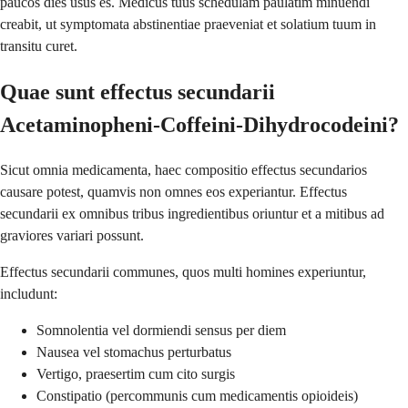
paucos dies usus es. Medicus tuus schedulam paulatim minuendi
creabit, ut symptomata abstinentiae praeveniat et solatium tuum in
transitu curet.
Quae sunt effectus secundarii
Acetaminopheni-Coffeini-Dihydrocodeini?
Sicut omnia medicamenta, haec compositio effectus secundarios
causare potest, quamvis non omnes eos experiantur. Effectus
secundarii ex omnibus tribus ingredientibus oriuntur et a mitibus ad
graviores variari possunt.
Effectus secundarii communes, quos multi homines experiuntur,
includunt:
Somnolentia vel dormiendi sensus per diem
Nausea vel stomachus perturbatus
Vertigo, praesertim cum cito surgis
Constipatio (percommunis cum medicamentis opioideis)