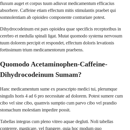
fluxum auget et corpus tuum adiuvat medicamentum efficacius
absorbere. Caffeine etiam effectum mitis stimulantis praebet qui
somnolentiam ab opioideo componente contrariare potest.
Dihydrocodeinum est pars opioidea quae specificis receptoribus in
cerebro et medulla spinali ligat. Mutat quomodo systema nervosum
tuum dolorem percipit et respondet, effectum doloris levationis
fortissimum trium medicamentorum praebens.
Quomodo Acetaminophen-Caffeine-
Dihydrocodeinum Sumam?
Hanc medicamentum sume ex praescripto medici tui, plerumque
singulis horis 4 ad 6 pro necessitate ad dolorem. Potest sumere cum
cibo vel sine cibo, quamvis sumptio cum parvo cibo vel prandio
stomachum molestiam impedire possit.
Tabellas integras cum pleno vitreo aquae degluti. Noli tabellas
conterere, masticare, vel frangere, quia hoc modum quo