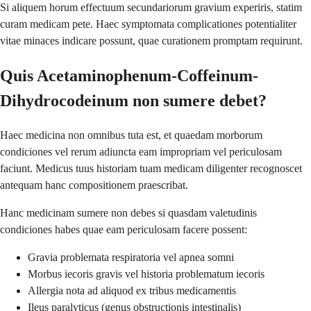
Si aliquem horum effectuum secundariorum gravium experiris, statim
curam medicam pete. Haec symptomata complicationes potentialiter
vitae minaces indicare possunt, quae curationem promptam requirunt.
Quis Acetaminophenum-Coffeinum-
Dihydrocodeinum non sumere debet?
Haec medicina non omnibus tuta est, et quaedam morborum
condiciones vel rerum adiuncta eam impropriam vel periculosam
faciunt. Medicus tuus historiam tuam medicam diligenter recognoscet
antequam hanc compositionem praescribat.
Hanc medicinam sumere non debes si quasdam valetudinis
condiciones habes quae eam periculosam facere possent:
Gravia problemata respiratoria vel apnea somni
Morbus iecoris gravis vel historia problematum iecoris
Allergia nota ad aliquod ex tribus medicamentis
Ileus paralyticus (genus obstructionis intestinalis)