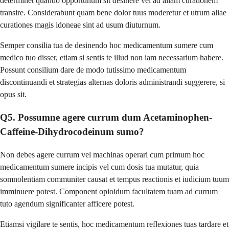
determinet quando opportunum sit desinere vel ad aliam curationem
transire. Considerabunt quam bene dolor tuus moderetur et utrum aliae
curationes magis idoneae sint ad usum diuturnum.
Semper consilia tua de desinendo hoc medicamentum sumere cum
medico tuo disser, etiam si sentis te illud non iam necessarium habere.
Possunt consilium dare de modo tutissimo medicamentum
discontinuandi et strategias alternas doloris administrandi suggerere, si
opus sit.
Q5. Possumne agere currum dum Acetaminophen-
Caffeine-Dihydrocodeinum sumo?
Non debes agere currum vel machinas operari cum primum hoc
medicamentum sumere incipis vel cum dosis tua mutatur, quia
somnolentiam communiter causat et tempus reactionis et iudicium tuum
imminuere potest. Component opioidum facultatem tuam ad currum
tuto agendum significanter afficere potest.
Etiamsi vigilare te sentis, hoc medicamentum reflexiones tuas tardare et