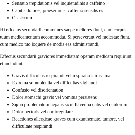
Sensatio trepidationis vel inquietudinis a caffeino
Capitis dolores, praesertim si caffeino sensilis es
Os siccum
Hi effectus secundarii communes saepe meliores fiunt, cum corpus
tuum medicamentum accommodat. Si perseverant vel molestae fiunt,
cum medico tuo loquere de modis eas administrandi.
Effectus secundarii graviores immediatam operam medicam requirunt
et includunt:
Gravis difficultas respirandi vel respiratio tardissima
Extrema somnolentia vel difficultas vigilandi
Confusio vel disorientation
Dolor stomachi gravis vel vomitus persistens
Signa problematum hepatis sicut flaventia cutis vel oculorum
Dolor pectoris vel cor irregulare
Reactiones allergicae graves cum exanthemate, tumore, vel
difficultate respirandi