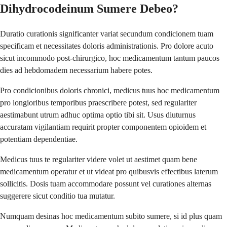
Dihydrocodeinum Sumere Debeo?
Duratio curationis significanter variat secundum condicionem tuam
specificam et necessitates doloris administrationis. Pro dolore acuto
sicut incommodo post-chirurgico, hoc medicamentum tantum paucos
dies ad hebdomadem necessarium habere potes.
Pro condicionibus doloris chronici, medicus tuus hoc medicamentum
pro longioribus temporibus praescribere potest, sed regulariter
aestimabunt utrum adhuc optima optio tibi sit. Usus diuturnus
accuratam vigilantiam requirit propter componentem opioidem et
potentiam dependentiae.
Medicus tuus te regulariter videre volet ut aestimet quam bene
medicamentum operatur et ut videat pro quibusvis effectibus laterum
sollicitis. Dosis tuam accommodare possunt vel curationes alternas
suggerere sicut conditio tua mutatur.
Numquam desinas hoc medicamentum subito sumere, si id plus quam