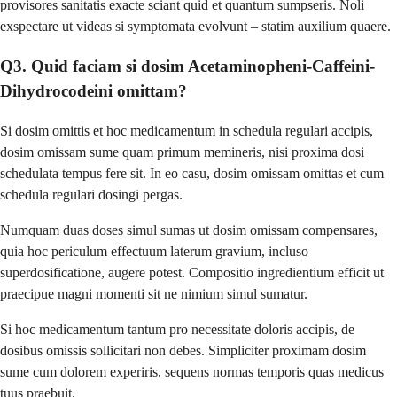
provisores sanitatis exacte sciant quid et quantum sumpseris. Noli
exspectare ut videas si symptomata evolvunt – statim auxilium quaere.
Q3. Quid faciam si dosim Acetaminopheni-Caffeini-
Dihydrocodeini omittam?
Si dosim omittis et hoc medicamentum in schedula regulari accipis,
dosim omissam sume quam primum memineris, nisi proxima dosi
schedulata tempus fere sit. In eo casu, dosim omissam omittas et cum
schedula regulari dosingi pergas.
Numquam duas doses simul sumas ut dosim omissam compensares,
quia hoc periculum effectuum laterum gravium, incluso
superdosificatione, augere potest. Compositio ingredientium efficit ut
praecipue magni momenti sit ne nimium simul sumatur.
Si hoc medicamentum tantum pro necessitate doloris accipis, de
dosibus omissis sollicitari non debes. Simpliciter proximam dosim
sume cum dolorem experiris, sequens normas temporis quas medicus
tuus praebuit.