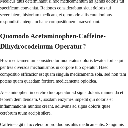
Medicus tuus determinabit si hoc medicamentum ad genus doloris tui
specificum conveniat. Rationes considerabunt sicut doloris tui
severitatem, historiam medicam, et quomodo aliis curationibus
respondisti antequam hanc compositionem praescribant.
Quomodo Acetaminophen-Caffeine-
Dihydrocodeinum Operatur?
Hoc medicamentum consideratur moderatus doloris levator fortis qui
per tres diversos mechanismos in corpore tuo operatur. Haec
compositio efficacior est quam singula medicamenta sola, sed non tam
potens quam quaedam fortiora medicamenta opioidea.
Acetaminophen in cerebro tuo operatur ad signa doloris minuenda et
febrem demittendam. Quosdam enzymes impedit qui doloris et
inflammationis nuntios creant, adiuvans ad signa doloris quae
cerebrum tuum accipit silere.
Caffeine agit ut accelerator pro duobus aliis medicamentis. Sanguinis