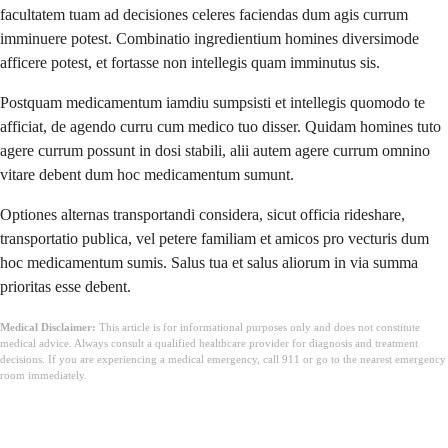
facultatem tuam ad decisiones celeres faciendas dum agis currum
imminuere potest. Combinatio ingredientium homines diversimode
afficere potest, et fortasse non intellegis quam imminutus sis.
Postquam medicamentum iamdiu sumpsisti et intellegis quomodo te
afficiat, de agendo curru cum medico tuo disser. Quidam homines tuto
agere currum possunt in dosi stabili, alii autem agere currum omnino
vitare debent dum hoc medicamentum sumunt.
Optiones alternas transportandi considera, sicut officia rideshare,
transportatio publica, vel petere familiam et amicos pro vecturis dum
hoc medicamentum sumis. Salus tua et salus aliorum in via summa
prioritas esse debent.
Medical Disclaimer:
This article is for informational purposes only and does not constitute
medical advice. Always consult a qualified healthcare provider for diagnosis and treatment
decisions. If you are experiencing a medical emergency, call 911 or go to the nearest emergency
room immediately.