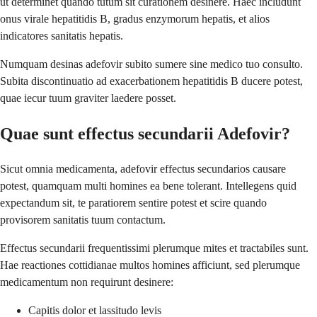
ut determinet quando tutum sit curationem desinere. Haec includunt
onus virale hepatitidis B, gradus enzymorum hepatis, et alios
indicatores sanitatis hepatis.
Numquam desinas adefovir subito sumere sine medico tuo consulto.
Subita discontinuatio ad exacerbationem hepatitidis B ducere potest,
quae iecur tuum graviter laedere posset.
Quae sunt effectus secundarii Adefovir?
Sicut omnia medicamenta, adefovir effectus secundarios causare
potest, quamquam multi homines ea bene tolerant. Intellegens quid
expectandum sit, te paratiorem sentire potest et scire quando
provisorem sanitatis tuum contactum.
Effectus secundarii frequentissimi plerumque mites et tractabiles sunt.
Hae reactiones cottidianae multos homines afficiunt, sed plerumque
medicamentum non requirunt desinere:
Capitis dolor et lassitudo levis