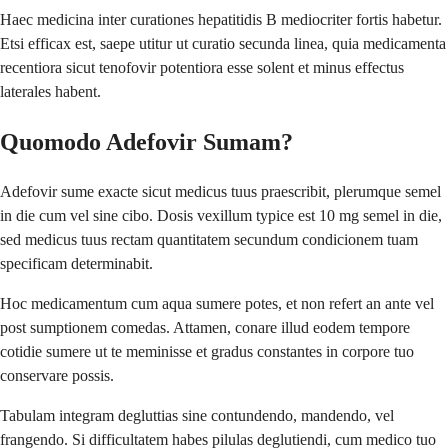
Haec medicina inter curationes hepatitidis B mediocriter fortis habetur.
Etsi efficax est, saepe utitur ut curatio secunda linea, quia medicamenta
recentiora sicut tenofovir potentiora esse solent et minus effectus
laterales habent.
Quomodo Adefovir Sumam?
Adefovir sume exacte sicut medicus tuus praescribit, plerumque semel
in die cum vel sine cibo. Dosis vexillum typice est 10 mg semel in die,
sed medicus tuus rectam quantitatem secundum condicionem tuam
specificam determinabit.
Hoc medicamentum cum aqua sumere potes, et non refert an ante vel
post sumptionem comedas. Attamen, conare illud eodem tempore
cotidie sumere ut te meminisse et gradus constantes in corpore tuo
conservare possis.
Tabulam integram degluttias sine contundendo, mandendo, vel
frangendo. Si difficultatem habes pilulas deglutiendi, cum medico tuo