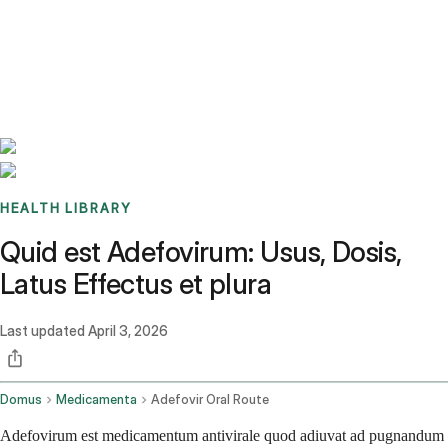
Benchmarks
Stories
FAQ
Sign up / Log in
HEALTH LIBRARY
Quid est Adefovirum: Usus, Dosis,
Latus Effectus et plura
Last updated
April 3, 2026
Domus
Medicamenta
Adefovir Oral Route
Adefovirum est medicamentum antivirale quod adiuvat ad pugnandum