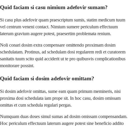
Quid faciam si casu nimium adefovir sumam?
Si casu plus adefovir quam praescriptum sumis, statim medicum tuum
vel centrum veneni contact. Nimium sumere periculum effectuum
laterum gravium augere potest, praesertim problemata renium.
Noli conari dosim extra compensare omittendo proximam dosim
schedulatam. Protinus, ad schedulam dosi regularem redi et curatorem
sanitatis tuum scito quid acciderit ut te pro quibusvis complicationibus
monitorare possint.
Quid faciam si dosim adefovir omittam?
Si dosim adefovir omittas, sume eam quam primum memineris, nisi
proxima dosi schedulata iam prope sit. In hoc casu, dosim omissam
omittas et cum schedula regulari pergas.
Numquam duas doses simul sumas ad dosim omissam compensandam.
Hoc periculum effectuum laterum augere potest sine beneficio addito