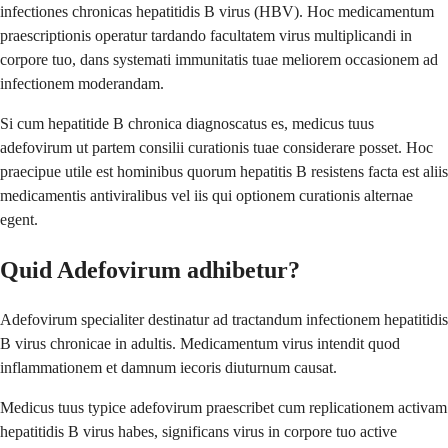
infectiones chronicas hepatitidis B virus (HBV). Hoc medicamentum
praescriptionis operatur tardando facultatem virus multiplicandi in
corpore tuo, dans systemati immunitatis tuae meliorem occasionem ad
infectionem moderandam.
Si cum hepatitide B chronica diagnoscatus es, medicus tuus
adefovirum ut partem consilii curationis tuae considerare posset. Hoc
praecipue utile est hominibus quorum hepatitis B resistens facta est aliis
medicamentis antiviralibus vel iis qui optionem curationis alternae
egent.
Quid Adefovirum adhibetur?
Adefovirum specialiter destinatur ad tractandum infectionem hepatitidis
B virus chronicae in adultis. Medicamentum virus intendit quod
inflammationem et damnum iecoris diuturnum causat.
Medicus tuus typice adefovirum praescribet cum replicationem activam
hepatitidis B virus habes, significans virus in corpore tuo active