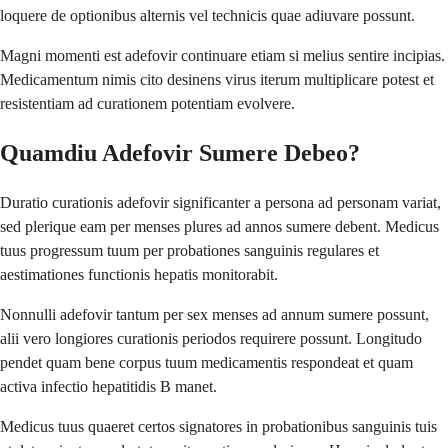
loquere de optionibus alternis vel technicis quae adiuvare possunt.
Magni momenti est adefovir continuare etiam si melius sentire incipias.
Medicamentum nimis cito desinens virus iterum multiplicare potest et
resistentiam ad curationem potentiam evolvere.
Quamdiu Adefovir Sumere Debeo?
Duratio curationis adefovir significanter a persona ad personam variat,
sed plerique eam per menses plures ad annos sumere debent. Medicus
tuus progressum tuum per probationes sanguinis regulares et
aestimationes functionis hepatis monitorabit.
Nonnulli adefovir tantum per sex menses ad annum sumere possunt,
alii vero longiores curationis periodos requirere possunt. Longitudo
pendet quam bene corpus tuum medicamentis respondeat et quam
activa infectio hepatitidis B manet.
Medicus tuus quaeret certos signatores in probationibus sanguinis tuis