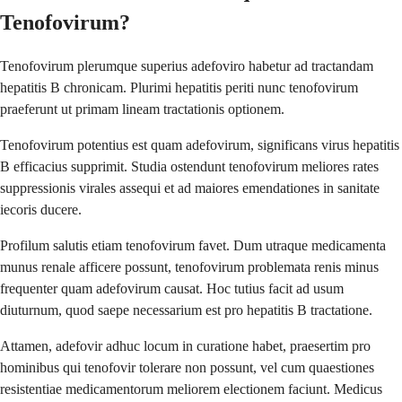
Tenofovirum?
Tenofovirum plerumque superius adefoviro habetur ad tractandam
hepatitis B chronicam. Plurimi hepatitis periti nunc tenofovirum
praeferunt ut primam lineam tractationis optionem.
Tenofovirum potentius est quam adefovirum, significans virus hepatitis
B efficacius supprimit. Studia ostendunt tenofovirum meliores rates
suppressionis virales assequi et ad maiores emendationes in sanitate
iecoris ducere.
Profilum salutis etiam tenofovirum favet. Dum utraque medicamenta
munus renale afficere possunt, tenofovirum problemata renis minus
frequenter quam adefovirum causat. Hoc tutius facit ad usum
diuturnum, quod saepe necessarium est pro hepatitis B tractatione.
Attamen, adefovir adhuc locum in curatione habet, praesertim pro
hominibus qui tenofovir tolerare non possunt, vel cum quaestiones
resistentiae medicamentorum meliorem electionem faciunt. Medicus