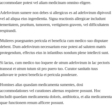
accommodare potest vel aliam medicinam omnino eligere.
Adefovirum sumere non debes si allergicus es ad adefovirum dipivoxil
vel ad aliqua eius ingredientia. Signa reactionis allergicae includunt
temeritatem, pruritum, tumorem, vertiginem gravem, vel difficultatem
respirandi.
Mulieres praegnantes pericula et beneficia cum medico suo disputare
debent. Dum adefovirum necessarium esse potest ad salutem matris
protegendum, effectus eius in infantibus nondum plene intellecti sunt.
Si lactas, cum medico tuo loquere de utrum adefovirum in lac pectoris
transeat et utrum tutum sit pro puero tuo. Curator sanitatis tuus
adiuvare te potest beneficia et pericula ponderare.
Homines alias quasdam medicamenta sumentes, dosi
accommodationes vel curationes alternas requirere possunt. Hoc
includit quaedam medicamenta doloris, antibiotica, et alia medicamenta
quae functionem renum afficere possunt.