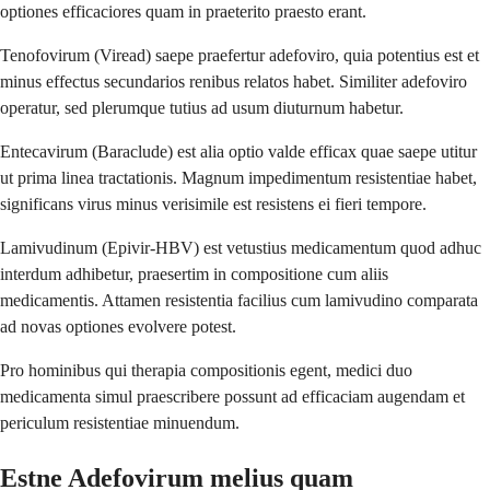
optiones efficaciores quam in praeterito praesto erant.
Tenofovirum (Viread) saepe praefertur adefoviro, quia potentius est et
minus effectus secundarios renibus relatos habet. Similiter adefoviro
operatur, sed plerumque tutius ad usum diuturnum habetur.
Entecavirum (Baraclude) est alia optio valde efficax quae saepe utitur
ut prima linea tractationis. Magnum impedimentum resistentiae habet,
significans virus minus verisimile est resistens ei fieri tempore.
Lamivudinum (Epivir-HBV) est vetustius medicamentum quod adhuc
interdum adhibetur, praesertim in compositione cum aliis
medicamentis. Attamen resistentia facilius cum lamivudino comparata
ad novas optiones evolvere potest.
Pro hominibus qui therapia compositionis egent, medici duo
medicamenta simul praescribere possunt ad efficaciam augendam et
periculum resistentiae minuendum.
Estne Adefovirum melius quam