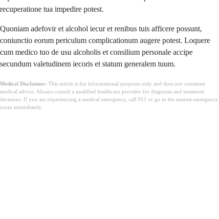
recuperatione tua impedire potest.
Quoniam adefovir et alcohol iecur et renibus tuis afficere possunt,
coniunctio eorum periculum complicationum augere potest. Loquere
cum medico tuo de usu alcoholis et consilium personale accipe
secundum valetudinem iecoris et statum generalem tuum.
Medical Disclaimer:
This article is for informational purposes only and does not constitute
medical advice. Always consult a qualified healthcare provider for diagnosis and treatment
decisions. If you are experiencing a medical emergency, call 911 or go to the nearest emergency
room immediately.