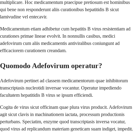
multiplicare. Hoc medicamentum praecipue pretiosum est hominibus
qui bene non responderunt aliis curationibus hepatitidis B sicut
lamivudine vel entecavir.
Medicamentum etiam adhibetur cum hepatitis B virus resistentiam ad
curationes primae lineae evolvit. In nonnullis casibus, medici
adefovirum cum aliis medicamentis antiviralibus coniungunt ad
efficaciorem curationem creandam.
Quomodo Adefovirum operatur?
Adefovirum pertinet ad classem medicamentorum quae inhibitorum
transcriptasis nucleotidi inversae vocantur. Operatur impediendo
facultatem hepatitidis B virus se ipsum efficiendi.
Cogita de virus sicut officinam quae plura virus producit. Adefovirum
agit sicut clavis in machinationem iactata, processum productionis
perturbans. Speciatim, enzyme quod transcriptasis inversa vocatur,
quod virus ad replicandum materiam geneticam suam indiget, impedit.