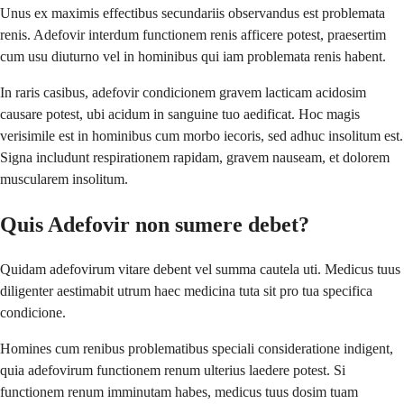
Unus ex maximis effectibus secundariis observandus est problemata
renis. Adefovir interdum functionem renis afficere potest, praesertim
cum usu diuturno vel in hominibus qui iam problemata renis habent.
In raris casibus, adefovir condicionem gravem lacticam acidosim
causare potest, ubi acidum in sanguine tuo aedificat. Hoc magis
verisimile est in hominibus cum morbo iecoris, sed adhuc insolitum est.
Signa includunt respirationem rapidam, gravem nauseam, et dolorem
muscularem insolitum.
Quis Adefovir non sumere debet?
Quidam adefovirum vitare debent vel summa cautela uti. Medicus tuus
diligenter aestimabit utrum haec medicina tuta sit pro tua specifica
condicione.
Homines cum renibus problematibus speciali consideratione indigent,
quia adefovirum functionem renum ulterius laedere potest. Si
functionem renum imminutam habes, medicus tuus dosim tuam