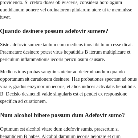
providendo. Si crebro doses oblivisceris, considera horologium
quotidianum ponere vel ordinatorem pilularum utere ut te meminisse
iuvet.
Quando desinere possum adefovir sumere?
Siste adefovir sumere tantum cum medicus tuus tibi tutum esse dicat.
Praemature desinere potest virus hepatitidis B iterum multiplicare et
periculum inflammationis iecoris periculosum causare.
Medicus tuus probas sanguinis utetur ad determinandum quando
opportunum sit curationem desinere. Hae probationes spectant ad onus
virale, gradus enzymorum iecoris, et alios indices activitatis hepatitidis
B. Decisio desinendi valde singularis est et pendet ex responsione
specifica ad curationem.
Num alcohol bibere possum dum Adefovir sumo?
Optimum est alcohol vitare dum adefovir sumis, praesertim si
hepatitidem B habes. Alcohol damnum iecoris peiorare et cum