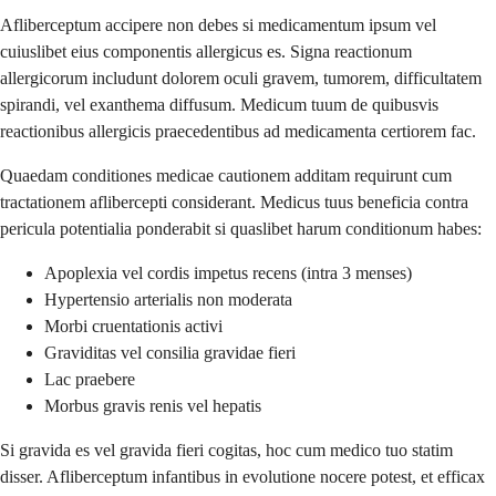
Afliberceptum accipere non debes si medicamentum ipsum vel
cuiuslibet eius componentis allergicus es. Signa reactionum
allergicorum includunt dolorem oculi gravem, tumorem, difficultatem
spirandi, vel exanthema diffusum. Medicum tuum de quibusvis
reactionibus allergicis praecedentibus ad medicamenta certiorem fac.
Quaedam conditiones medicae cautionem additam requirunt cum
tractationem aflibercepti considerant. Medicus tuus beneficia contra
pericula potentialia ponderabit si quaslibet harum conditionum habes:
Apoplexia vel cordis impetus recens (intra 3 menses)
Hypertensio arterialis non moderata
Morbi cruentationis activi
Graviditas vel consilia gravidae fieri
Lac praebere
Morbus gravis renis vel hepatis
Si gravida es vel gravida fieri cogitas, hoc cum medico tuo statim
disser. Afliberceptum infantibus in evolutione nocere potest, et efficax