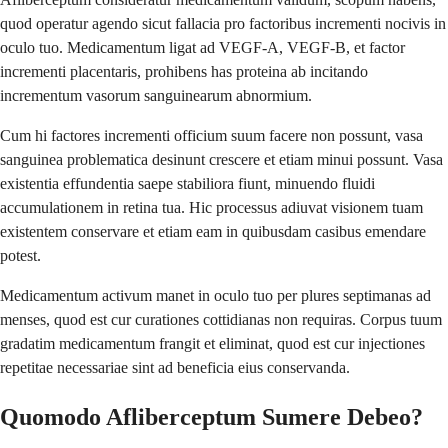
quod operatur agendo sicut fallacia pro factoribus incrementi nocivis in
oculo tuo. Medicamentum ligat ad VEGF-A, VEGF-B, et factor
incrementi placentaris, prohibens has proteina ab incitando
incrementum vasorum sanguinearum abnormium.
Cum hi factores incrementi officium suum facere non possunt, vasa
sanguinea problematica desinunt crescere et etiam minui possunt. Vasa
existentia effundentia saepe stabiliora fiunt, minuendo fluidi
accumulationem in retina tua. Hic processus adiuvat visionem tuam
existentem conservare et etiam eam in quibusdam casibus emendare
potest.
Medicamentum activum manet in oculo tuo per plures septimanas ad
menses, quod est cur curationes cottidianas non requiras. Corpus tuum
gradatim medicamentum frangit et eliminat, quod est cur injectiones
repetitae necessariae sint ad beneficia eius conservanda.
Quomodo Afliberceptum Sumere Debeo?