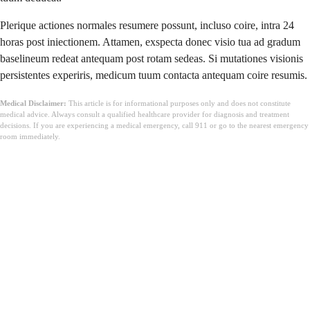
Plerique actiones normales resumere possunt, incluso coire, intra 24
horas post iniectionem. Attamen, exspecta donec visio tua ad gradum
baselineum redeat antequam post rotam sedeas. Si mutationes visionis
persistentes experiris, medicum tuum contacta antequam coire resumis.
Medical Disclaimer:
This article is for informational purposes only and does not constitute
medical advice. Always consult a qualified healthcare provider for diagnosis and treatment
decisions. If you are experiencing a medical emergency, call 911 or go to the nearest emergency
room immediately.