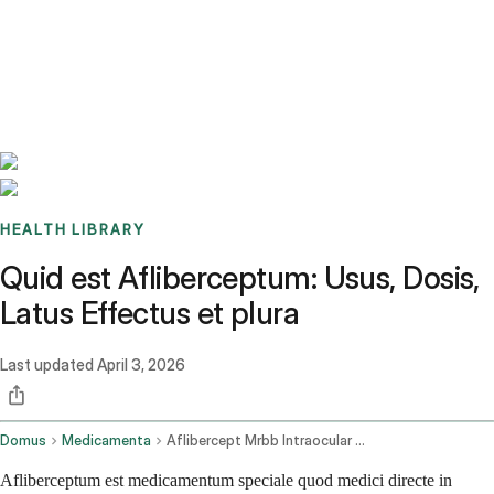
Benchmarks
Stories
FAQ
Sign up / Log in
HEALTH LIBRARY
Quid est Afliberceptum: Usus, Dosis,
Latus Effectus et plura
Last updated
April 3, 2026
Domus
Medicamenta
Aflibercept Mrbb Intraocular Route
Afliberceptum est medicamentum speciale quod medici directe in