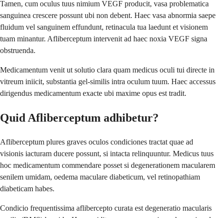
Tamen, cum oculus tuus nimium VEGF producit, vasa problematica
sanguinea crescere possunt ubi non debent. Haec vasa abnormia saepe
fluidum vel sanguinem effundunt, retinacula tua laedunt et visionem
tuam minantur. Afliberceptum intervenit ad haec noxia VEGF signa
obstruenda.
Medicamentum venit ut solutio clara quam medicus oculi tui directe in
vitreum iniicit, substantia gel-similis intra oculum tuum. Haec accessus
dirigendus medicamentum exacte ubi maxime opus est tradit.
Quid Afliberceptum adhibetur?
Afliberceptum plures graves oculos condiciones tractat quae ad
visionis iacturam ducere possunt, si intacta relinquuntur. Medicus tuus
hoc medicamentum commendare posset si degenerationem macularem
senilem umidam, oedema maculare diabeticum, vel retinopathiam
diabeticam habes.
Condicio frequentissima aflibercepto curata est degeneratio macularis