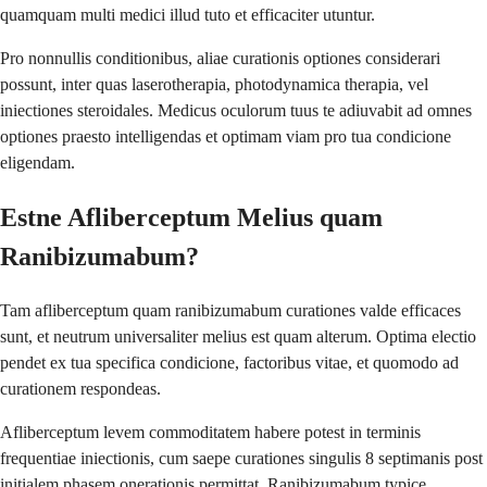
quamquam multi medici illud tuto et efficaciter utuntur.
Pro nonnullis conditionibus, aliae curationis optiones considerari
possunt, inter quas laserotherapia, photodynamica therapia, vel
iniectiones steroidales. Medicus oculorum tuus te adiuvabit ad omnes
optiones praesto intelligendas et optimam viam pro tua condicione
eligendam.
Estne Afliberceptum Melius quam
Ranibizumabum?
Tam afliberceptum quam ranibizumabum curationes valde efficaces
sunt, et neutrum universaliter melius est quam alterum. Optima electio
pendet ex tua specifica condicione, factoribus vitae, et quomodo ad
curationem respondeas.
Afliberceptum levem commoditatem habere potest in terminis
frequentiae iniectionis, cum saepe curationes singulis 8 septimanis post
initialem phasem onerationis permittat. Ranibizumabum typice