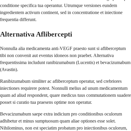
conditione specifica tua operantur. Utrumque versiones eundem
ingredientem activum continent, sed in concentratione et iniectione
frequentia differunt.
Alternativa Aflibercepti
Nonnulla alia medicamenta anti-VEGF praesto sunt si afliberceptum
tibi non convenit aut eventus idoneos non praebet. Alternativa
frequentissima includunt ranibizumabum (Lucentis) et bevacizumabum
(Avastin).
Ranibizumabum similiter ac afliberceptum operatur, sed crebriores
iniectiones requirere potest. Nonnulli melius ad unum medicamentum
quam ad aliud respondent, quare medicus tuus commutationem suadere
posset si curatio tua praesens optime non operatur.
Bevacizumabum saepe extra indicium pro conditionibus oculorum
adhibetur et minus sumptuosum quam aliae optiones esse solet.
Nihilominus, non est speciatim probatum pro iniectionibus oculorum,