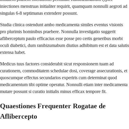
iniectiones menstruas initialiter requirit, quamquam nonnulli aegroti ad
singulas 6-8 septimanas extendere possunt.
Studia clinica ostendunt ambo medicamenta similes eventus visionis
pro plurimis hominibus praebere. Nonnulla investigatio suggerit
afliberceptum paulo efficacius esse posse pro certis generibus morbi
oculi diabetici, dum ranibizumabum diutius adhibitum est et data salutis
extensa habet.
Medicus tuus factores considerabit sicut responsionem tuam ad
curationem, commoditatem schedulae dosi, coverage assecurationis, et
quoscumque effectus secundarios experiris cum determinat quod
medicamentum tibi optime operatur. Nonnulli etiam inter medicamenta
mutare possunt si curatio initialis minus efficax tempore fit.
Quaestiones Frequenter Rogatae de
Aflibercepto