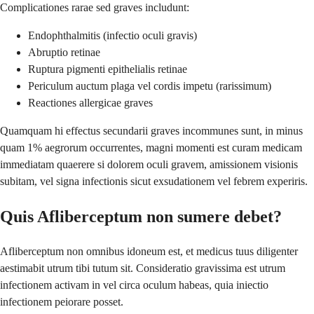
Complicationes rarae sed graves includunt:
Endophthalmitis (infectio oculi gravis)
Abruptio retinae
Ruptura pigmenti epithelialis retinae
Periculum auctum plaga vel cordis impetu (rarissimum)
Reactiones allergicae graves
Quamquam hi effectus secundarii graves incommunes sunt, in minus
quam 1% aegrorum occurrentes, magni momenti est curam medicam
immediatam quaerere si dolorem oculi gravem, amissionem visionis
subitam, vel signa infectionis sicut exsudationem vel febrem experiris.
Quis Afliberceptum non sumere debet?
Afliberceptum non omnibus idoneum est, et medicus tuus diligenter
aestimabit utrum tibi tutum sit. Consideratio gravissima est utrum
infectionem activam in vel circa oculum habeas, quia iniectio
infectionem peiorare posset.