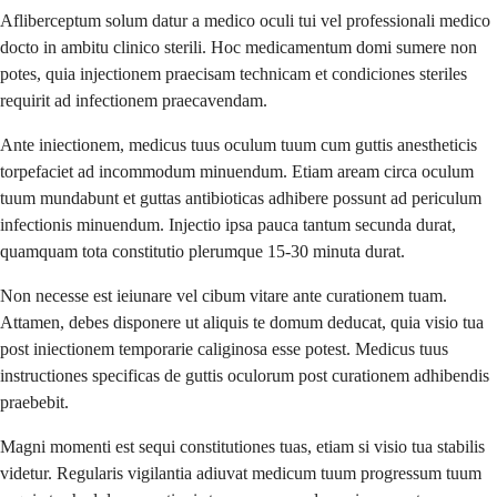
Afliberceptum solum datur a medico oculi tui vel professionali medico
docto in ambitu clinico sterili. Hoc medicamentum domi sumere non
potes, quia injectionem praecisam technicam et condiciones steriles
requirit ad infectionem praecavendam.
Ante iniectionem, medicus tuus oculum tuum cum guttis anestheticis
torpefaciet ad incommodum minuendum. Etiam aream circa oculum
tuum mundabunt et guttas antibioticas adhibere possunt ad periculum
infectionis minuendum. Injectio ipsa pauca tantum secunda durat,
quamquam tota constitutio plerumque 15-30 minuta durat.
Non necesse est ieiunare vel cibum vitare ante curationem tuam.
Attamen, debes disponere ut aliquis te domum deducat, quia visio tua
post iniectionem temporarie caliginosa esse potest. Medicus tuus
instructiones specificas de guttis oculorum post curationem adhibendis
praebebit.
Magni momenti est sequi constitutiones tuas, etiam si visio tua stabilis
videtur. Regularis vigilantia adiuvat medicum tuum progressum tuum