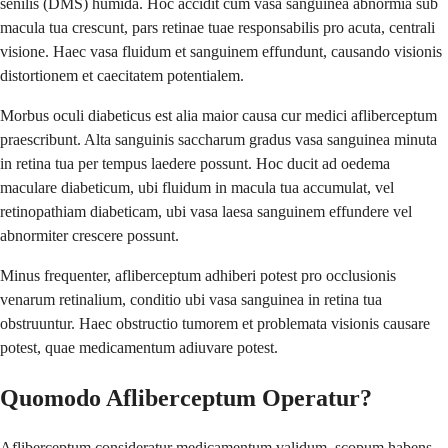
senilis (DMS) humida. Hoc accidit cum vasa sanguinea abnormia sub
macula tua crescunt, pars retinae tuae responsabilis pro acuta, centrali
visione. Haec vasa fluidum et sanguinem effundunt, causando visionis
distortionem et caecitatem potentialem.
Morbus oculi diabeticus est alia maior causa cur medici afliberceptum
praescribunt. Alta sanguinis saccharum gradus vasa sanguinea minuta
in retina tua per tempus laedere possunt. Hoc ducit ad oedema
maculare diabeticum, ubi fluidum in macula tua accumulat, vel
retinopathiam diabeticam, ubi vasa laesa sanguinem effundere vel
abnormiter crescere possunt.
Minus frequenter, afliberceptum adhiberi potest pro occlusionis
venarum retinalium, conditio ubi vasa sanguinea in retina tua
obstruuntur. Haec obstructio tumorem et problemata visionis causare
potest, quae medicamentum adiuvare potest.
Quomodo Afliberceptum Operatur?
Afliberceptum consideratur medicamentum validum, scopum habens,