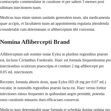
contraceptio commendatur in curatione et per saltem 3 menses post
ultimam iniectionem tuam.
Medicus tuus etiam statum sanitatis generalem tuum, alia medicamenta
quae accipis, et facultatem tuam ad appointmenta regularia attendenda
considerabit cum determinans si afliberceptum tibi conveniat.
Nomina Aflibercepti Brand
Afliberceptum sub nomine notae Eylea in pluribus regionibus praesto
est, inclusis Civitatibus Foederatis. Haec est formula frequentissima pro
iniectionibus oculorum praescripta et continet 2 mg aflibercepti per
0.05 mL iniectionem.
Recenter, formula altioris dosis, quae Eylea HD (8 mg per 0.07 mL)
vocatur, in nonnullis regionibus praesto facta est. Haec versio fortior
iniectiones minus frequentes in quibusdam aegris permittit, potentia
onus curationis minuens dum efficaciam conservat.
Medicus tuus determinabit quae formula et schedula dosing optima pro