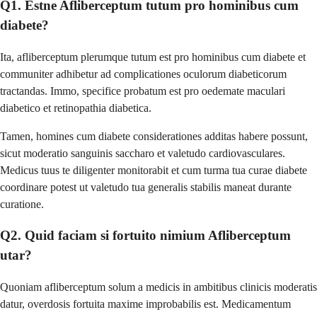
Q1. Estne Afliberceptum tutum pro hominibus cum
diabete?
Ita, afliberceptum plerumque tutum est pro hominibus cum diabete et
communiter adhibetur ad complicationes oculorum diabeticorum
tractandas. Immo, specifice probatum est pro oedemate maculari
diabetico et retinopathia diabetica.
Tamen, homines cum diabete considerationes additas habere possunt,
sicut moderatio sanguinis saccharo et valetudo cardiovasculares.
Medicus tuus te diligenter monitorabit et cum turma tua curae diabete
coordinare potest ut valetudo tua generalis stabilis maneat durante
curatione.
Q2. Quid faciam si fortuito nimium Afliberceptum
utar?
Quoniam afliberceptum solum a medicis in ambitibus clinicis moderatis
datur, overdosis fortuita maxime improbabilis est. Medicamentum