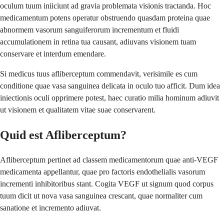
oculum tuum iniiciunt ad gravia problemata visionis tractanda. Hoc
medicamentum potens operatur obstruendo quasdam proteina quae
abnormem vasorum sanguiferorum incrementum et fluidi
accumulationem in retina tua causant, adiuvans visionem tuam
conservare et interdum emendare.
Si medicus tuus afliberceptum commendavit, verisimile es cum
conditione quae vasa sanguinea delicata in oculo tuo afficit. Dum idea
iniectionis oculi opprimere potest, haec curatio milia hominum adiuvit
ut visionem et qualitatem vitae suae conservarent.
Quid est Afliberceptum?
Afliberceptum pertinet ad classem medicamentorum quae anti-VEGF
medicamenta appellantur, quae pro factoris endothelialis vasorum
incrementi inhibitoribus stant. Cogita VEGF ut signum quod corpus
tuum dicit ut nova vasa sanguinea crescant, quae normaliter cum
sanatione et incremento adiuvat.