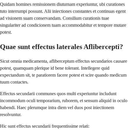
Quidam homines remissionem diuturnam experiuntur, ubi curationes
tuto interrumpi possunt. Alii iniectiones constantes et continuas egent
ad visionem suam conservandam. Consilium curationis tuae
singulariter ad condicionem tuam accommodabitur et tempore mutare
potest.
Quae sunt effectus laterales Aflibercepti?
Sicut omnia medicamenta, afliberceptum effectus secundarios causare
potest, quamquam plerique id bene tolerant. Intellegere quid
expectandum sit, te paratiorem facere potest et scire quando medicum
tuum contactes.
Effectus secundarii communes quos multi experiuntur includunt
incommodum oculi temporarium, ruborem, et sensum aliquid in oculo
habendi. Haec plerumque intra diem vel duos post iniectionem
resolvuntur.
Hic sunt effectus secundarii frequentissime relati: