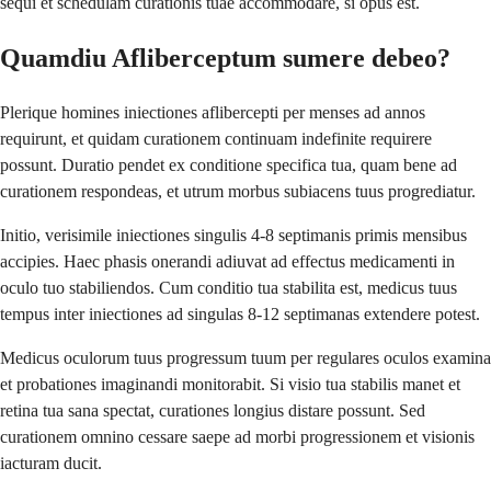
sequi et schedulam curationis tuae accommodare, si opus est.
Quamdiu Afliberceptum sumere debeo?
Plerique homines iniectiones aflibercepti per menses ad annos
requirunt, et quidam curationem continuam indefinite requirere
possunt. Duratio pendet ex conditione specifica tua, quam bene ad
curationem respondeas, et utrum morbus subiacens tuus progrediatur.
Initio, verisimile iniectiones singulis 4-8 septimanis primis mensibus
accipies. Haec phasis onerandi adiuvat ad effectus medicamenti in
oculo tuo stabiliendos. Cum conditio tua stabilita est, medicus tuus
tempus inter iniectiones ad singulas 8-12 septimanas extendere potest.
Medicus oculorum tuus progressum tuum per regulares oculos examina
et probationes imaginandi monitorabit. Si visio tua stabilis manet et
retina tua sana spectat, curationes longius distare possunt. Sed
curationem omnino cessare saepe ad morbi progressionem et visionis
iacturam ducit.