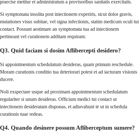
praecise metitur et administratum a provisoribus sanitatis exercitatis.
Si symptomata insolita post iniectionem experiris, sicut dolor gravis,
mutationes visus subitae, vel signa infectionis, statim medicum oculi tui
contact. Possunt aestimare an symptomata tua ad iniectionem
pertineant vel curationem additam requirant.
Q3. Quid faciam si dosim Aflibercepti desidero?
Si appointmentum schedulatum desideras, quam primum reschedule.
Moram curationis conditio tua deteriorari potest et ad iacturam visionis
ducere.
Noli exspectare usque ad proximam appointmentum schedulatum
regulariter si unum desideras. Officium medici tui contact ut
iniectionem desideratam disponas, et adiuvabunt te ut in schedula
curationis tuae redeas.
Q4. Quando desinere possum Afliberceptum sumere?