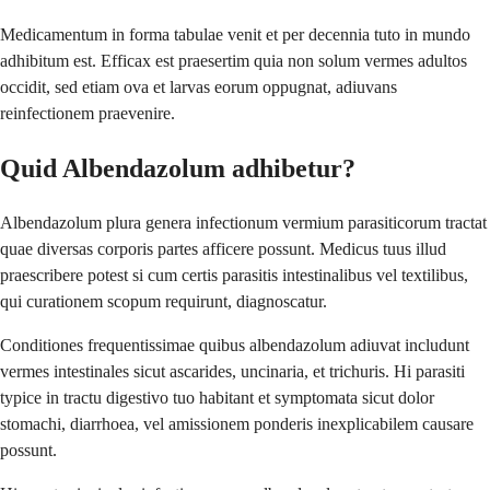
Medicamentum in forma tabulae venit et per decennia tuto in mundo
adhibitum est. Efficax est praesertim quia non solum vermes adultos
occidit, sed etiam ova et larvas eorum oppugnat, adiuvans
reinfectionem praevenire.
Quid Albendazolum adhibetur?
Albendazolum plura genera infectionum vermium parasiticorum tractat
quae diversas corporis partes afficere possunt. Medicus tuus illud
praescribere potest si cum certis parasitis intestinalibus vel textilibus,
qui curationem scopum requirunt, diagnoscatur.
Conditiones frequentissimae quibus albendazolum adiuvat includunt
vermes intestinales sicut ascarides, uncinaria, et trichuris. Hi parasiti
typice in tractu digestivo tuo habitant et symptomata sicut dolor
stomachi, diarrhoea, vel amissionem ponderis inexplicabilem causare
possunt.