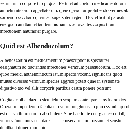
vermium in corpore tuo pugnat. Pertinet ad coetum medicamentorum
anthelminticorum appellatorum, quae operantur prohibendo vermes ab
sorbendo saccharo quem ad superstitem egent. Hoc efficit ut parasiti
energiam amittant et tandem moriantur, adiuvantes corpus tuum
infectionem naturaliter purgare.
Quid est Albendazolum?
Albendazolum est medicamentum praescriptionis specialiter
designatum ad tractandas infectiones vermium parasiticorum. Hoc est
quod medici anthelminticum latum spectri vocant, significans quod
multas diversas vermium species aggredi potest quae in systemate
digestivo tuo vel aliis corporis partibus castra ponere possunt.
Cogita de albendazolo sicut telum scopum contra parasitos indomitos.
Operatur impediendo facultatem vermium glucosam processandi, quod
est quasi cibum eorum abscindere. Sine hac fonte energiae essentiali,
vermes functiones cellulares suas conservare non possunt et sensim
debilitant donec moriantur.