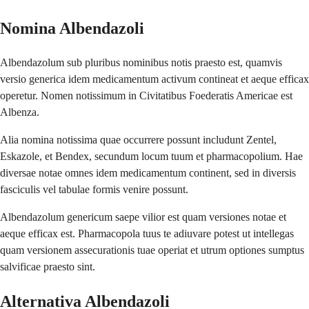
Nomina Albendazoli
Albendazolum sub pluribus nominibus notis praesto est, quamvis
versio generica idem medicamentum activum contineat et aeque efficax
operetur. Nomen notissimum in Civitatibus Foederatis Americae est
Albenza.
Alia nomina notissima quae occurrere possunt includunt Zentel,
Eskazole, et Bendex, secundum locum tuum et pharmacopolium. Hae
diversae notae omnes idem medicamentum continent, sed in diversis
fasciculis vel tabulae formis venire possunt.
Albendazolum genericum saepe vilior est quam versiones notae et
aeque efficax est. Pharmacopola tuus te adiuvare potest ut intellegas
quam versionem assecurationis tuae operiat et utrum optiones sumptus
salvificae praesto sint.
Alternativa Albendazoli