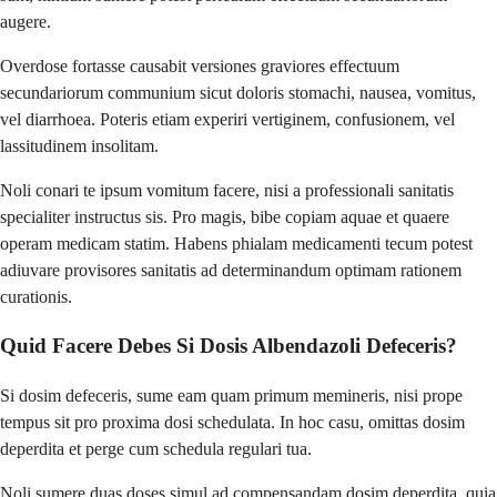
augere.
Overdose fortasse causabit versiones graviores effectuum
secundariorum communium sicut doloris stomachi, nausea, vomitus,
vel diarrhoea. Poteris etiam experiri vertiginem, confusionem, vel
lassitudinem insolitam.
Noli conari te ipsum vomitum facere, nisi a professionali sanitatis
specialiter instructus sis. Pro magis, bibe copiam aquae et quaere
operam medicam statim. Habens phialam medicamenti tecum potest
adiuvare provisores sanitatis ad determinandum optimam rationem
curationis.
Quid Facere Debes Si Dosis Albendazoli Defeceris?
Si dosim defeceris, sume eam quam primum memineris, nisi prope
tempus sit pro proxima dosi schedulata. In hoc casu, omittas dosim
deperdita et perge cum schedula regulari tua.
Noli sumere duas doses simul ad compensandam dosim deperdita, quia