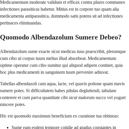
Medicamentum moderate validum et efficax contra plures communes
infectiones parasiticas habetur. Mitius est in corpore tuo quam alia
medicamenta antiparasitica, dummodo satis potens sit ad infectiones
pertinaces eliminandas.
Quomodo Albendazolum Sumere Debeo?
Albendazolum sume exacte sicut medicus tuus praescribit, plerumque
cum cibo ut corpus tuum melius illud absorbeat. Medicamentum
optime operatur cum cibo sumitur qui aliquod adipem continet, quia
hoc plus medicamenti in sanguinem tuum pervenire adiuvat.
Tabellas albendazoli cum aqua, lacte, vel quavis potione quam mavis
sumere potes. Si difficultatem habes pilulas deglutiendi, tabulam
conterere et cum parva quantitate cibi sicut malorum succo vel yogurt
miscere potes.
Hic est quomodo maximum beneficium ex curatione tua obtineas:
Sume eam eodem tempore cotidie ad gradus constantes in