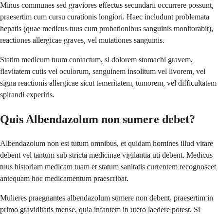
Minus communes sed graviores effectus secundarii occurrere possunt,
praesertim cum cursu curationis longiori. Haec includunt problemata
hepatis (quae medicus tuus cum probationibus sanguinis monitorabit),
reactiones allergicae graves, vel mutationes sanguinis.
Statim medicum tuum contactum, si dolorem stomachi gravem,
flavitatem cutis vel oculorum, sanguinem insolitum vel livorem, vel
signa reactionis allergicae sicut temeritatem, tumorem, vel difficultatem
spirandi experiris.
Quis Albendazolum non sumere debet?
Albendazolum non est tutum omnibus, et quidam homines illud vitare
debent vel tantum sub stricta medicinae vigilantia uti debent. Medicus
tuus historiam medicam tuam et statum sanitatis currentem recognoscet
antequam hoc medicamentum praescribat.
Mulieres praegnantes albendazolum sumere non debent, praesertim in
primo graviditatis mense, quia infantem in utero laedere potest. Si