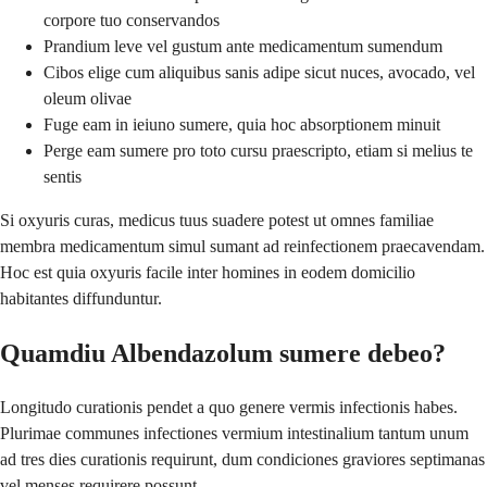
corpore tuo conservandos
Prandium leve vel gustum ante medicamentum sumendum
Cibos elige cum aliquibus sanis adipe sicut nuces, avocado, vel
oleum olivae
Fuge eam in ieiuno sumere, quia hoc absorptionem minuit
Perge eam sumere pro toto cursu praescripto, etiam si melius te
sentis
Si oxyuris curas, medicus tuus suadere potest ut omnes familiae
membra medicamentum simul sumant ad reinfectionem praecavendam.
Hoc est quia oxyuris facile inter homines in eodem domicilio
habitantes diffunduntur.
Quamdiu Albendazolum sumere debeo?
Longitudo curationis pendet a quo genere vermis infectionis habes.
Plurimae communes infectiones vermium intestinalium tantum unum
ad tres dies curationis requirunt, dum condiciones graviores septimanas
vel menses requirere possunt.