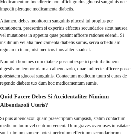
Medicamentum hoc directe non afficit gradus glucosi sanguinis nec
impedit pleraque medicamenta diabetis.
Attamen, debes monitorem sanguinis glucosi tui propius per
curationem, praesertim si experiris effectus secundarios sicut nausea
vel mutationes in appetitu quae possint afficere rationes edendi. Si
insulinum vel alia medicamenta diabetis sumis, serva schedulam
regularem tuam, nisi medicus tuus aliter suadeat.
Nonnulli homines cum diabete possunt experiri perturbationem
digestivam temporariam ab albendazolo, quae indirecte afficere posset
potestatem glucosi sanguinis. Contactum medicum tuum si curas de
regendo diabete tuo dum hoc medicamentum sumis.
Quid Facere Debes Si Accidentaliter Nimium
Albendazoli Uteris?
Si plus albendazoli quam praescriptum sumpsisti, statim contactum
medicum tuum vel centrum veneni. Dum graves overdoses inusitatae
sunt, nimium sumere potest periculum effectuum secundariorum