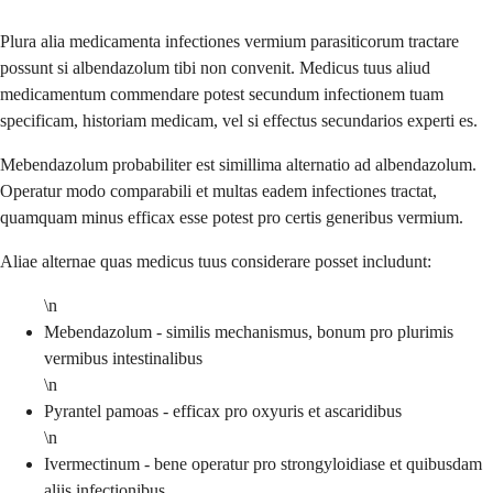
Plura alia medicamenta infectiones vermium parasiticorum tractare
possunt si albendazolum tibi non convenit. Medicus tuus aliud
medicamentum commendare potest secundum infectionem tuam
specificam, historiam medicam, vel si effectus secundarios experti es.
Mebendazolum probabiliter est simillima alternatio ad albendazolum.
Operatur modo comparabili et multas eadem infectiones tractat,
quamquam minus efficax esse potest pro certis generibus vermium.
Aliae alternae quas medicus tuus considerare posset includunt:
\n
Mebendazolum - similis mechanismus, bonum pro plurimis
vermibus intestinalibus
\n
Pyrantel pamoas - efficax pro oxyuris et ascaridibus
\n
Ivermectinum - bene operatur pro strongyloidiase et quibusdam
aliis infectionibus