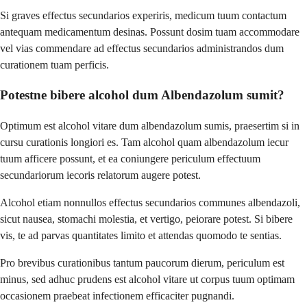
Si graves effectus secundarios experiris, medicum tuum contactum
antequam medicamentum desinas. Possunt dosim tuam accommodare
vel vias commendare ad effectus secundarios administrandos dum
curationem tuam perficis.
Potestne bibere alcohol dum Albendazolum sumit?
Optimum est alcohol vitare dum albendazolum sumis, praesertim si in
cursu curationis longiori es. Tam alcohol quam albendazolum iecur
tuum afficere possunt, et ea coniungere periculum effectuum
secundariorum iecoris relatorum augere potest.
Alcohol etiam nonnullos effectus secundarios communes albendazoli,
sicut nausea, stomachi molestia, et vertigo, peiorare potest. Si bibere
vis, te ad parvas quantitates limito et attendas quomodo te sentias.
Pro brevibus curationibus tantum paucorum dierum, periculum est
minus, sed adhuc prudens est alcohol vitare ut corpus tuum optimam
occasionem praebeat infectionem efficaciter pugnandi.