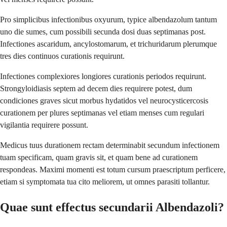
Pro simplicibus infectionibus oxyurum, typice albendazolum tantum
uno die sumes, cum possibili secunda dosi duas septimanas post.
Infectiones ascaridum, ancylostomarum, et trichuridarum plerumque
tres dies continuos curationis requirunt.
Infectiones complexiores longiores curationis periodos requirunt.
Strongyloidiasis septem ad decem dies requirere potest, dum
condiciones graves sicut morbus hydatidos vel neurocysticercosis
curationem per plures septimanas vel etiam menses cum regulari
vigilantia requirere possunt.
Medicus tuus durationem rectam determinabit secundum infectionem
tuam specificam, quam gravis sit, et quam bene ad curationem
respondeas. Maximi momenti est totum cursum praescriptum perficere,
etiam si symptomata tua cito meliorem, ut omnes parasiti tollantur.
Quae sunt effectus secundarii Albendazoli?