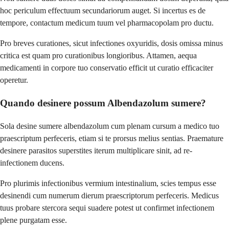
hoc periculum effectuum secundariorum auget. Si incertus es de
tempore, contactum medicum tuum vel pharmacopolam pro ductu.
Pro breves curationes, sicut infectiones oxyuridis, dosis omissa minus
critica est quam pro curationibus longioribus. Attamen, aequa
medicamenti in corpore tuo conservatio efficit ut curatio efficaciter
operetur.
Quando desinere possum Albendazolum sumere?
Sola desine sumere albendazolum cum plenam cursum a medico tuo
praescriptum perfeceris, etiam si te prorsus melius sentias. Praemature
desinere parasitos superstites iterum multiplicare sinit, ad re-
infectionem ducens.
Pro plurimis infectionibus vermium intestinalium, scies tempus esse
desinendi cum numerum dierum praescriptorum perfeceris. Medicus
tuus probare stercora sequi suadere potest ut confirmet infectionem
plene purgatam esse.