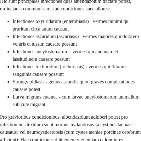
Hic sunt principales infectiones quas albendazolum tractare potest,
ordinatae a communissimis ad condiciones specialiores:
Infectiones oxyuridarum (enterobiasis) - vermes minimi qui
pruritum circa anum causant
Infectiones ascaridum (ascariasis) - vermes maiores qui dolorem
ventris et tussim causare possunt
Infectiones ancylostomarum - vermes qui anemiam et
lassitudinem causare possunt
Infectiones trichuridum (trichuriasis) - vermes qui fluxum
sanguinis causare possunt
Strongyloidiasis - genus ascaridis quod graves complicationes
causare potest
Larva migrans cutanea - cum larvae ancylostomarum animalium
sub cute migrant
Pro gravioribus condicionibus, albendazolum adhiberi potest pro
infectionibus textuum sicut morbus hydatidosus (a cystibus taeniae
causatus) vel neurocysticercosis (cum cystes taeniae porcinae cerebrum
afficiunt). Hae condiciones diligentem vigilantiam et longiores