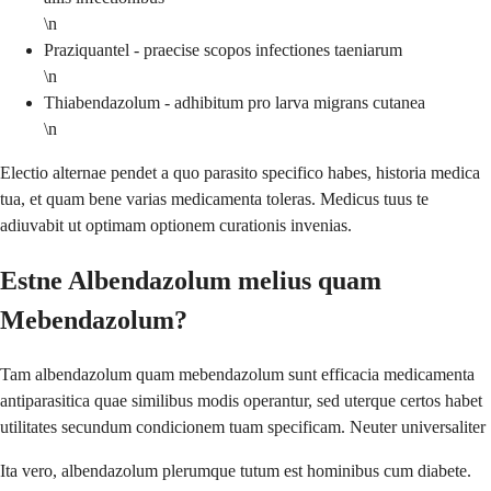
\n
Praziquantel - praecise scopos infectiones taeniarum
\n
Thiabendazolum - adhibitum pro larva migrans cutanea
\n
Electio alternae pendet a quo parasito specifico habes, historia medica
tua, et quam bene varias medicamenta toleras. Medicus tuus te
adiuvabit ut optimam optionem curationis invenias.
Estne Albendazolum melius quam
Mebendazolum?
Tam albendazolum quam mebendazolum sunt efficacia medicamenta
antiparasitica quae similibus modis operantur, sed uterque certos habet
utilitates secundum condicionem tuam specificam. Neuter universaliter
Ita vero, albendazolum plerumque tutum est hominibus cum diabete.