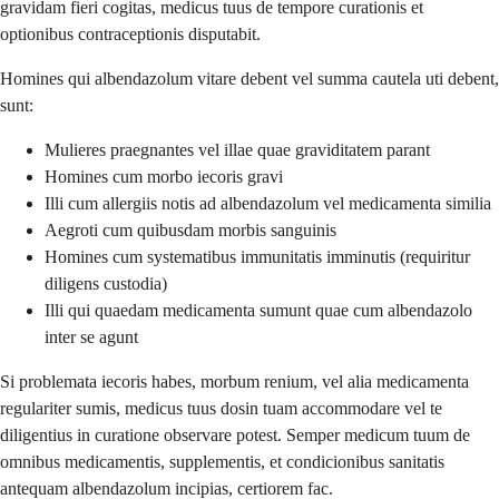
gravidam fieri cogitas, medicus tuus de tempore curationis et
optionibus contraceptionis disputabit.
Homines qui albendazolum vitare debent vel summa cautela uti debent,
sunt:
Mulieres praegnantes vel illae quae graviditatem parant
Homines cum morbo iecoris gravi
Illi cum allergiis notis ad albendazolum vel medicamenta similia
Aegroti cum quibusdam morbis sanguinis
Homines cum systematibus immunitatis imminutis (requiritur
diligens custodia)
Illi qui quaedam medicamenta sumunt quae cum albendazolo
inter se agunt
Si problemata iecoris habes, morbum renium, vel alia medicamenta
regulariter sumis, medicus tuus dosin tuam accommodare vel te
diligentius in curatione observare potest. Semper medicum tuum de
omnibus medicamentis, supplementis, et condicionibus sanitatis
antequam albendazolum incipias, certiorem fac.