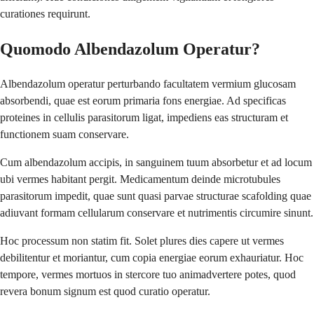
curationes requirunt.
Quomodo Albendazolum Operatur?
Albendazolum operatur perturbando facultatem vermium glucosam
absorbendi, quae est eorum primaria fons energiae. Ad specificas
proteines in cellulis parasitorum ligat, impediens eas structuram et
functionem suam conservare.
Cum albendazolum accipis, in sanguinem tuum absorbetur et ad locum
ubi vermes habitant pergit. Medicamentum deinde microtubules
parasitorum impedit, quae sunt quasi parvae structurae scafolding quae
adiuvant formam cellularum conservare et nutrimentis circumire sinunt.
Hoc processum non statim fit. Solet plures dies capere ut vermes
debilitentur et moriantur, cum copia energiae eorum exhauriatur. Hoc
tempore, vermes mortuos in stercore tuo animadvertere potes, quod
revera bonum signum est quod curatio operatur.