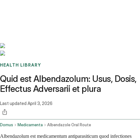
Benchmarks
Stories
FAQ
Sign up / Log in
HEALTH LIBRARY
Quid est Albendazolum: Usus, Dosis,
Effectus Adversarii et plura
Last updated
April 3, 2026
Domus
Medicamenta
Albendazole Oral Route
Albendazolum est medicamentum antiparasiticum quod infectiones