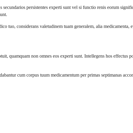
cundarios persistentes experti sunt vel si functio renis eorum signific
unt.
dico tuo, considerans valetudinem tuam generalem, alia medicamenta, et
uit, quamquam non omnes eos experti sunt. Intellegens hos effectus pot
emendabantur cum corpus tuum medicamentum per primas septimanas acc