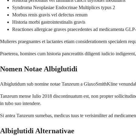
Historia personalis vel familiaris cancri thyroidei medullaris
Syndroma Neoplasiae Endocrinae Multiplices typus 2
Morbus renis gravis vel defectus renum
Historia morbi gastrointestinalis gravis
Reactiones allergicae graves praecedentes ad medicamenta GLP
Mulieres praegnantes et lactantes etiam considerationem specialem requir
Praeterea, homines cum historia pancreatitis diligenti iudicio indiger
Nomen Notae Albiglutidi
Albiglutidum sub nomine notae Tanzeum a GlaxoSmithKline venundabat
Tanzeum mense Iulio 2018 discontinuatum est, non propter sollicitudine
in tubo suo intendere.
Si antea Tanzeum sumebas, medicus tuus te verisimiliter ad medicamentu
Albiglutidi Alternativae