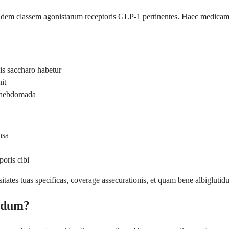
andem classem agonistarum receptoris GLP-1 pertinentes. Haec medicament
is saccharo habetur
it
n hebdomada
nsa
poris cibi
ates tuas specificas, coverage assecurationis, et quam bene albiglutidu
tidum?