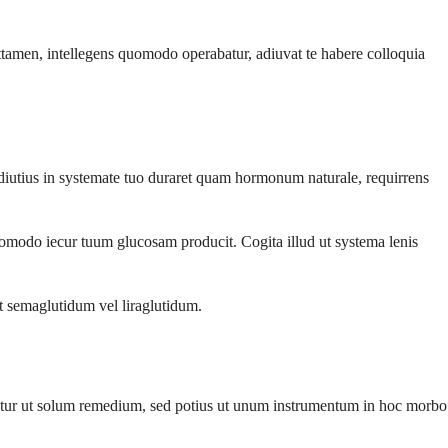
amen, intellegens quomodo operabatur, adiuvat te habere colloquia
diutius in systemate tuo duraret quam hormonum naturale, requirrens
modo iecur tuum glucosam producit. Cogita illud ut systema lenis
t semaglutidum vel liraglutidum.
batur ut solum remedium, sed potius ut unum instrumentum in hoc morbo