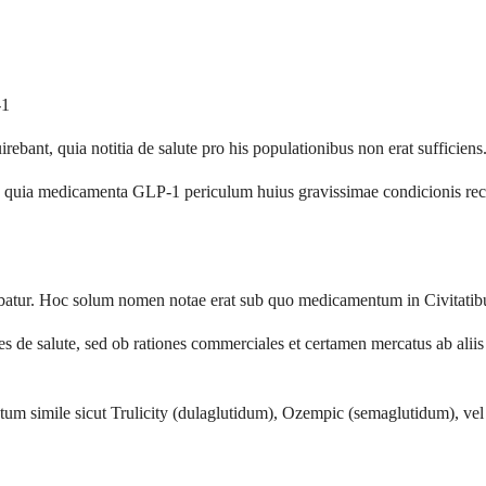
-1
ebant, quia notitia de salute pro his populationibus non erat sufficiens
ent, quia medicamenta GLP-1 periculum huius gravissimae condicionis rec
ur. Hoc solum nomen notae erat sub quo medicamentum in Civitatibus
s de salute, sed ob rationes commerciales et certamen mercatus ab alii
m simile sicut Trulicity (dulaglutidum), Ozempic (semaglutidum), vel Vi