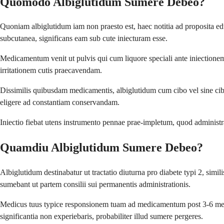
Quomodo Albiglutidum Sumere Debeo?
Quoniam albiglutidum iam non praesto est, haec notitia ad proposita e
subcutanea, significans eam sub cute iniecturam esse.
Medicamentum venit ut pulvis qui cum liquore speciali ante iniectionem
irritationem cutis praecavendam.
Dissimilis quibusdam medicamentis, albiglutidum cum cibo vel sine cibo 
eligere ad constantiam conservandam.
Iniectio fiebat utens instrumento pennae prae-impletum, quod administ
Quamdiu Albiglutidum Sumere Debeo?
Albiglutidum destinabatur ut tractatio diuturna pro diabete typi 2, simi
sumebant ut partem consilii sui permanentis administrationis.
Medicus tuus typice responsionem tuam ad medicamentum post 3-6 mens
significantia non experiebaris, probabiliter illud sumere pergeres.