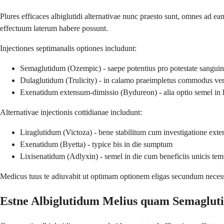
Plures efficaces albiglutidi alternativae nunc praesto sunt, omnes ad e
effectuum laterum habere possunt.
Injectiones septimanalis optiones includunt:
Semaglutidum (Ozempic) - saepe potentius pro potestate sanguin
Dulaglutidum (Trulicity) - in calamo praeimpletus commodus ven
Exenatidum extensum-dimissio (Bydureon) - alia optio semel i
Alternativae injectionis cottidianae includunt:
Liraglutidum (Victoza) - bene stabilitum cum investigatione exte
Exenatidum (Byetta) - typice bis in die sumptum
Lixisenatidum (Adlyxin) - semel in die cum beneficiis unicis tem
Medicus tuus te adiuvabit ut optimam optionem eligas secundum necessit
Estne Albiglutidum Melius quam Semaglu