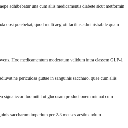
aepe adhibebatur una cum aliis medicamentis diabete sicut metformin
a dosi praebebat, quod multi aegroti facilius administrabile quam
m movens. Hoc medicamentum moderatum validum intra classem GLP-1
diuvat ne periculosa guttae in sanguinis saccharo, quae cum aliis
ea signa iecori tuo mittit ut glucosam productionem minuat cum
anguinis saccharum imperium per 2-3 menses aestimandum.