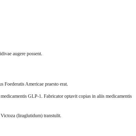
.
idivae augere possent.
 Foederatis Americae praesto erat.
s medicamentis GLP-1. Fabricator optavit copias in aliis medicamentis
ctoza (liraglutidum) transtulit.