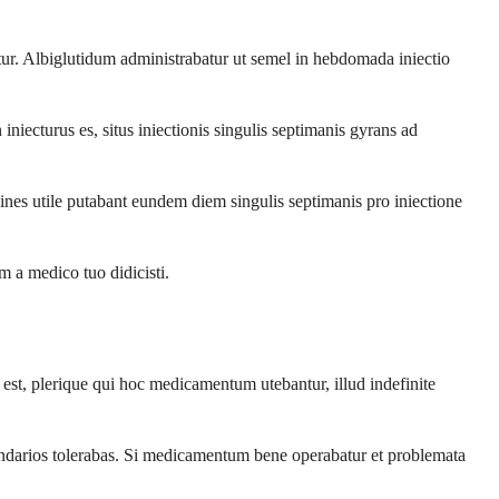
ur. Albiglutidum administrabatur ut semel in hebdomada iniectio
iecturus es, situs iniectionis singulis septimanis gyrans ad
ines utile putabant eundem diem singulis septimanis pro iniectione
 a medico tuo didicisti.
a est, plerique qui hoc medicamentum utebantur, illud indefinite
darios tolerabas. Si medicamentum bene operabatur et problemata