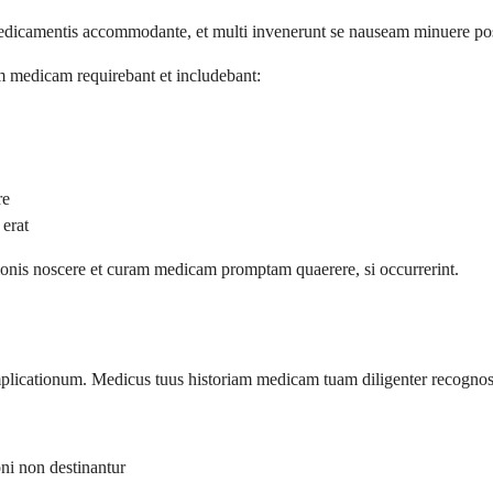
edicamentis accommodante, et multi invenerunt se nauseam minuere poss
 medicam requirebant et includebant:
re
erat
tionis noscere et curam medicam promptam quaerere, si occurrerint.
plicationum. Medicus tuus historiam medicam tuam diligenter recogno
ni non destinantur