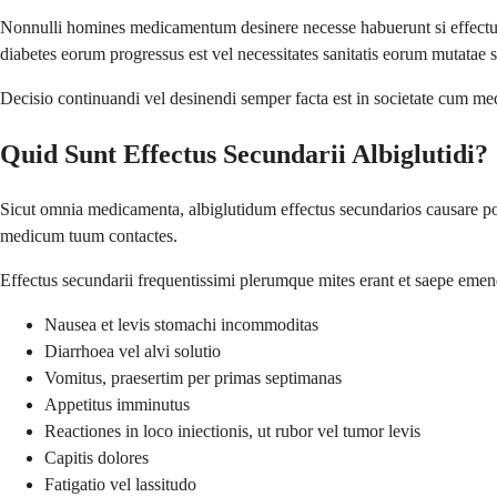
Nonnulli homines medicamentum desinere necesse habuerunt si effectus se
diabetes eorum progressus est vel necessitates sanitatis eorum mutatae s
Decisio continuandi vel desinendi semper facta est in societate cum me
Quid Sunt Effectus Secundarii Albiglutidi?
Sicut omnia medicamenta, albiglutidum effectus secundarios causare pot
medicum tuum contactes.
Effectus secundarii frequentissimi plerumque mites erant et saepe 
Nausea et levis stomachi incommoditas
Diarrhoea vel alvi solutio
Vomitus, praesertim per primas septimanas
Appetitus imminutus
Reactiones in loco iniectionis, ut rubor vel tumor levis
Capitis dolores
Fatigatio vel lassitudo