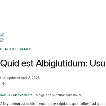
Benchmarks
Stories
FAQ
Sign up / Log in
HEALTH LIBRARY
Quid est Albiglutidum: Usus
Last updated
April 3, 2026
Domus
Medicamenta
Albiglutide Subcutaneous Route
Albiglutidum est medicamentum praescriptionis quod adiuvat ad typu