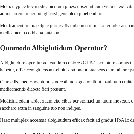
Medici typice hoc medicamentum praescripserunt cum victu et exercitat
ad meliorem imperium glucosi generalem praebendum.
Medicamentum praecipue prodest iis qui cum crebris sanguinis sacchar
medicamenta cotidiana putabant.
Quomodo Albiglutidum Operatur?
Albiglutidum operatur activando receptores GLP-1 per totum corpus
habetur, efficacem glucosam administrationem praebens cum mitiore part
Cum edis, medicamentum pancreati tuo signa mittit ut insulinum emittat
medicamentis diabete fieri possunt.
Medicina etiam tardat quam cito cibus per stomachum tuum movetur, quo
saccharo extra in sanguine tuo non indiges.
Haec multiplex accessus albiglutidum efficax fecit ad gradus HbA1c 