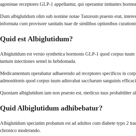
agonistae receptores GLP-1 appellantur, qui operantur imitantes horm
Dum albiglutidum olim sub nomine notae Tanzeum praesto erat, interes
informata cum provisore sanitatis tuae de similibus optionibus curationi
Quid est Albiglutidum?
Albiglutidum est versio synthetica hormonis GLP-1 quod corpus tuum na
tantum iniectiones semel in hebdomada.
Medicamentum operabatur adhaerendo ad receptores specificos in corpo
admonitionis quod corpus tuum adiuvabat saccharum sanguinis effica
Quoniam albiglutidum iam non praesto est, medicus tuus probabiliter a
Quid Albiglutidum adhibebatur?
Albiglutidum speciatim probatum est ad adultos cum diabete typo 2 tr
chronico moderando.