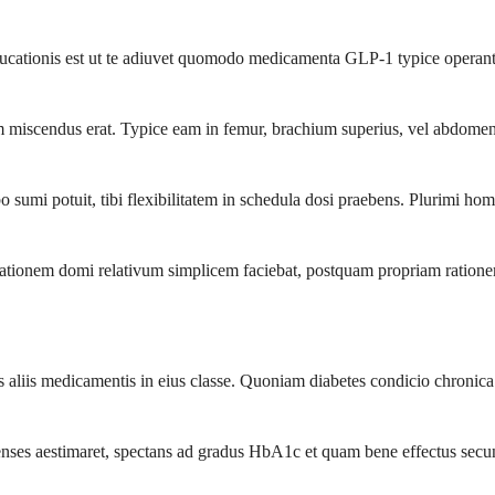
ducationis est ut te adiuvet quomodo medicamenta GLP-1 typice operant
 miscendus erat. Typice eam in femur, brachium superius, vel abdomen in
sumi potuit, tibi flexibilitatem in schedula dosi praebens. Plurimi hom
rationem domi relativum simplicem faciebat, postquam propriam rationem
lis aliis medicamentis in eius classe. Quoniam diabetes condicio chronic
es aestimaret, spectans ad gradus HbA1c et quam bene effectus secun