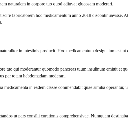
onem naturalem in corpore tuo quod adiuvat glucosam moderari.
t scire fabricatorem hoc medicamentum anno 2018 discontinuavisse. Att
s.
turaliter in intestinis producit. Hoc medicamentum designatum est ut 
re tuo qui moderantur quomodo pancreas tuum insulinum emittit et quo
cius per totam hebdomadam moderari.
lia medicamenta in eadem classe commendabit quae similia operantur, u
actandos ut pars consilii curationis comprehensivae. Numquam destina