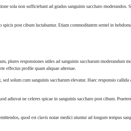
ione sola non sufficiebant ad gradus sanguinis saccharo moderandos. S
o spicis post cibum luctabantur. Etiam commoditatem semel in hebdomad
 tuum, plures responsiones utiles ad sanguinis saccharum moderandu
e effectus profile quam aliquae alternae.
, sed solum cum sanguinis saccharum elevatur. Haec responsio callida a
d adiuvat ne celeres spicae in sanguinis saccharo post cibum. Praeter
demittendos, quod est clavis notae medici utuntur ad longum tempus s