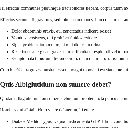
Hi effectus communes plerumque tractabiliores fiebant, corpus tuum m
Effectus secundarii graviores, sed minus communes, immediatam curam
Dolor abdominis gravis, qui pancreatitis indicare posset
Vomitus persistens, qui prohibet fluidos retinere
Signa problematum renum, ut mutationes in urina
Reactiones allergicae graves cum difficultate respirandi vel tumo
Symptomata tumorum thyroideorum, quamquam hoc rarissimum 
Cum hi effectus graves inusitati essent, magni momenti est signa moni
Quis Albiglutidum non sumere debet?
Quidam albiglutidum non sumere debuerunt propter aucta pericula com
Homines qui albiglutidum vitare debuerunt, hi erant:
Diabete Mellito Typus 1, quia medicamenta GLP-1 huic conditio