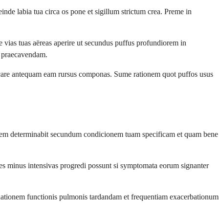
e labia tua circa os pone et sigillum strictum crea. Preme in
vias tuas aëreas aperire ut secundus puffus profundiorem in
is praecavendam.
iccare antequam eam rursus componas. Sume rationem quot puffos usus
em determinabit secundum condicionem tuam specificam et quam bene
ones minus intensivas progredi possunt si symptomata eorum signanter
inationem functionis pulmonis tardandam et frequentiam exacerbationum