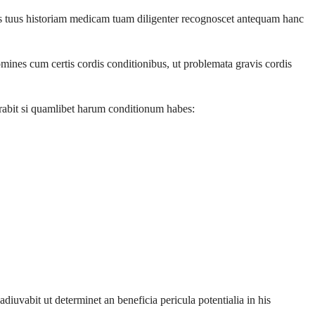
s tuus historiam medicam tuam diligenter recognoscet antequam hanc
ines cum certis cordis conditionibus, ut problemata gravis cordis
rabit si quamlibet harum conditionum habes:
diuvabit ut determinet an beneficia pericula potentialia in his