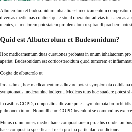
Albuterolum et budesonidum inhalatio est medicamentum compositum qu
diversas medicinas continet quae simul operantur ad vias tuas aereas
utentes, et meliorem potestatem problematum respirandi praebere potes
Quid est Albuterolum et Budesonidum?
Hoc medicamentum duas curationes probatas in unum inhalatorem pro meli
aperiat. Budesonidum est corticosteroidum quod tumorem et inflammation
Cogita de albuterolo ut
Pro asthma, hoc medicamentum adiuvare potest symptomata cotidiana moder
symptomatis moderamine indigent. Medicus tuus hoc suadere potest si 
In casibus COPD, compositio adiuvare potest symptomata bronchitidis c
pulmonem tuum. Nonnulli cum COPD inveniunt se commodius exercere e
Minus communiter, medici hanc compositionem pro aliis condicionibus re
haec compositio specifica sit recta pro tua particulari condicione.