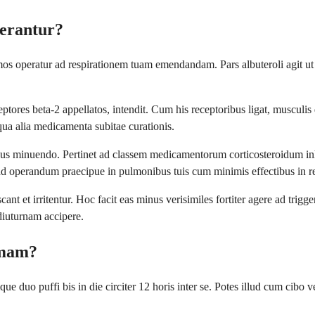
erantur?
eratur ad respirationem tuam emendandam. Pars albuteroli agit ut bron
tores beta-2 appellatos, intendit. Cum his receptoribus ligat, musculis d
qua alia medicamenta subitae curationis.
mpus minuendo. Pertinet ad classem medicamentorum corticosteroidum in
r ad operandum praecipue in pulmonibus tuis cum minimis effectibus in 
ant et irritentur. Hoc facit eas minus verisimiles fortiter agere ad trig
diuturnam accipere.
umam?
duo puffi bis in die circiter 12 horis inter se. Potes illud cum cibo v