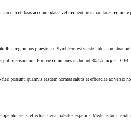
s medicamenti et dosis accommodatas vel frequentiores monitores requi
us regionibus praesto est. Symbicort est versio huius combinationis al
per puff mensuratum. Formae communes includunt 80/4.5 mcg et 160/4.
 fieri possunt, quamvis easdem normas salutis et efficaciae ac versio no
ne operatur vel si effectus lateris molestos experiris. Medicus tuus te 