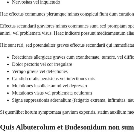
Nervositas vel inquietudo
Hae effectus communes plerumque minus conspicui fiunt dum curationem
Effectus secundarii graviores minus communes sunt, sed promptam oper
animi, vel problemata visus. Haec indicare possunt medicamentum alias 
Hic sunt rari, sed potentialiter graves effectus secundarii qui immedi
Reactiones allergicae graves cum exanthemate, tumore, vel diffic
Dolor pectoris vel cor irregulare
Vertigo gravis vel defectiones
Candida oralis persistens vel infectiones oris
Mutationes insolitae animi vel depressio
Mutationes visus vel problemata oculorum
Signa suppressionis adrenalium (fatigatio extrema, infirmitas, na
Si quemlibet horum symptomata gravium experiris, statim auxilium me
Quis Albuterolum et Budesonidum non sum