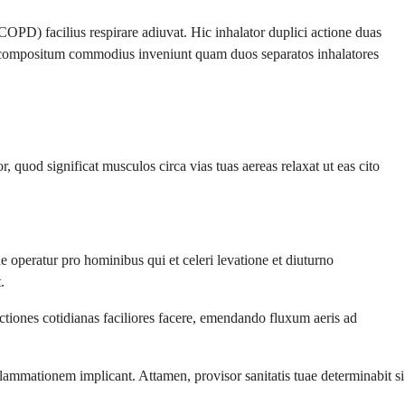
) facilius respirare adiuvat. Hic inhalator duplici actione duas
c compositum commodius inveniunt quam duos separatos inhalatores
quod significat musculos circa vias tuas aereas relaxat ut eas cito
 operatur pro hominibus qui et celeri levatione et diuturno
.
iones cotidianas faciliores facere, emendando fluxum aeris ad
lammationem implicant. Attamen, provisor sanitatis tuae determinabit si