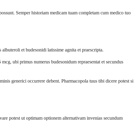
rere possunt. Semper historiam medicam tuam completam cum medico tuo
buteroli et budesonidi latissime agnita et praescripta.
5 mcg, ubi primus numerus budesonidum repraesentat et secundus
minis generici occurrere debent. Pharmacopola tuus tibi dicere potest si
adiuvare potest ut optimam optionem alternativam invenias secundum