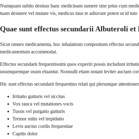
Numquam subito desinas hanc medicinam sumere sine prius cum medico tu
tuam desinere vel mutare vis, medicus tuus te adiuvare potest ut id tuto 
Quae sunt effectus secundarii Albuteroli et
Sicut omnes medicamenta, hoc inhalatrum compositum effectus secundar
medicamentum accommodat.
Effectus secundarii frequentissimi quos experiri possis includunt irrita
unumquemque usum eluantur. Nonnulli etiam notant leviter auctam cor
Hic sunt effectus secundarii frequentius relati qui plerumque attenti
Irritatio gutturis vel siccitas
Vox rauca vel mutationes vocis
Tussis vel purgatio gutturis
Tremor mitis vel trepidatio
Levis auctus cordis frequentiae
Capitis dolor