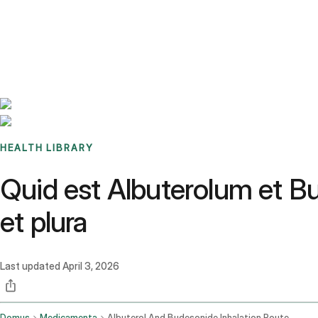
Benchmarks
Stories
FAQ
Sign up / Log in
HEALTH LIBRARY
Quid est Albuterolum et Bu
et plura
Last updated
April 3, 2026
Domus
Medicamenta
Albuterol And Budesonide Inhalation Route