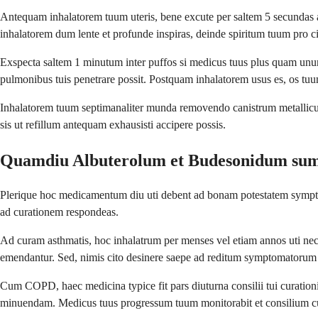
Antequam inhalatorem tuum uteris, bene excute per saltem 5 secundas a
inhalatorem dum lente et profunde inspiras, deinde spiritum tuum pro ci
Exspecta saltem 1 minutum inter puffos si medicus tuus plus quam unum
pulmonibus tuis penetrare possit. Postquam inhalatorem usus es, os tuu
Inhalatorem tuum septimanaliter munda removendo canistrum metallicu
sis ut refillum antequam exhausisti accipere possis.
Quamdiu Albuterolum et Budesonidum s
Plerique hoc medicamentum diu uti debent ad bonam potestatem symp
ad curationem respondeas.
Ad curam asthmatis, hoc inhalatrum per menses vel etiam annos uti nece
emendantur. Sed, nimis cito desinere saepe ad reditum symptomatorum d
Cum COPD, haec medicina typice fit pars diuturna consilii tui curatio
minuendam. Medicus tuus progressum tuum monitorabit et consilium cu