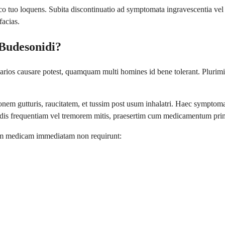
o loquens. Subita discontinuatio ad symptomata ingravescentia vel eti
facias.
 Budesonidi?
ios causare potest, quamquam multi homines id bene tolerant. Plurimi 
tionem gutturis, raucitatem, et tussim post usum inhalatri. Haec symptom
dis frequentiam vel tremorem mitis, praesertim cum medicamentum pri
onem medicam immediatam non requirunt: