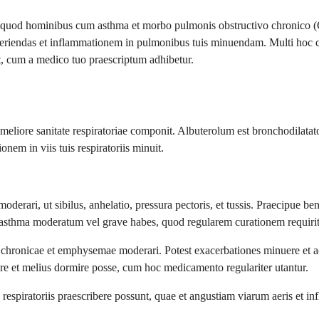
od hominibus cum asthma et morbo pulmonis obstructivo chronico (COPD
 aperiendas et inflammationem in pulmonibus tuis minuendam. Multi ho
t, cum a medico tuo praescriptum adhibetur.
ore sanitate respiratoriae componit. Albuterolum est bronchodilatator, 
em in viis tuis respiratoriis minuit.
ari, ut sibilus, anhelatio, pressura pectoris, et tussis. Praecipue bene
asthma moderatum vel grave habes, quod regularem curationem requirit
hronicae et emphysemae moderari. Potest exacerbationes minuere et act
t melius dormire posse, cum hoc medicamento regulariter utantur.
spiratoriis praescribere possunt, quae et angustiam viarum aeris et inf