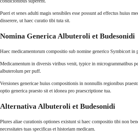
condicionibus superent.
Pueri et senes adulti magis sensibiles esse possunt ad effectus huiu
disserere, ut haec curatio tibi tuta sit.
Nomina Generica Albuteroli et Budesonidi
Haec medicamentorum compositio sub nomine generico Symbicort in plurib
Medicamentum in diversis viribus venit, typice in microgrammatibus 
albuterolum per puff.
Versiones genericae huius compositionis in nonnullis regionibus praesto
optio generica praesto sit et idonea pro praescriptione tua.
Alternativa Albuteroli et Budesonidi
Plures aliae curationis optiones existunt si haec compositio tibi non be
necessitates tuas specificas et historiam medicam.