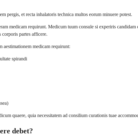
 pergis, et recta inhalatoris technica multos eorum minuere potest.
am medicam requirunt. Medicum tuum consule si experiris candidam oral
corporis partes afficere.
atam aestimationem medicam requirunt:
ultate spirandi
usea)
dicum quaere, quia necessitatem ad consilium curationis tuae accommo
ere debet?