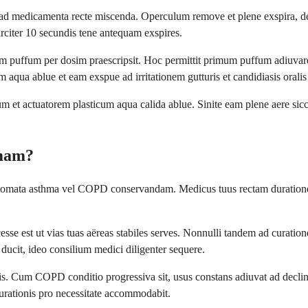
d medicamenta recte miscenda. Operculum remove et plene exspira, deind
rciter 10 secundis tene antequam exspires.
 puffum per dosim praescripsit. Hoc permittit primum puffum adiuvare 
m aqua ablue et eam exspue ad irritationem gutturis et candidiasis oral
m et actuatorem plasticum aqua calida ablue. Sinite eam plene aere s
umam?
tomata asthma vel COPD conservandam. Medicus tuus rectam duration
sse est ut vias tuas aëreas stabiles serves. Nonnulli tandem ad curati
ucit, ideo consilium medici diligenter sequere.
nis. Cum COPD conditio progressiva sit, usus constans adiuvat ad decl
rationis pro necessitate accommodabit.