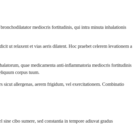
chodilatator mediocris fortitudinis, qui intra minuta inhalationis
icit ut relaxent et vias aeris dilatent. Hoc praebet celerem levationem a
halatorum, quae medicamenta anti-inflammatoria mediocris fortitudinis
reliquum corpus tuum.
gers sicut allergenas, aerem frigidum, vel exercitationem. Combinatio
el sine cibo sumere, sed constantia in tempore adiuvat gradus