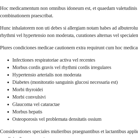
Hoc medicamentum non omnibus idoneum est, et quaedam valetudinis co
combinationem praescribat.
Hunc inhalatorem non uti debes si allergiam notam habes ad albuterolu
rhythmi vel hypertensio non moderata, curationes alternas vel specialem
Plures condiciones medicae cautionem extra requirunt cum hoc medicam
Infectiones respiratoriae activa vel recentes
Morbus cordis gravis vel rhythmi cordis irregulares
Hypertensio arterialis non moderata
Diabetes (monitoratio sanguinis glucosi necessaria est)
Morbi thyroidei
Morbi convulsivi
Glaucoma vel cataractae
Morbus hepatis
Osteoporosis vel problemata densitatis ossium
Considerationes speciales mulieribus praegnantibus et lactantibus applica