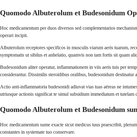
Quomodo Albuterolum et Budesonidum Op
Hoc medicamentum per duos diversos sed complementarios mechanismos op
operari incipit.
Albuterolum receptores specificos in musculis viarum aeris tuarum, recep
symptomatis ut sibilus et anhelatio, quamvis non tam fortis sit quam ali
Budesonidum aliter operatur, inflammationem in viis aeris tuis per te
considerantur. Dissimilis steroidibus oralibus, budesonidum destinatu
Actio anti-inflammatoria budesonidi adiuvat vias tuas aëreas ne intumesc
utriusque actionis significat te simul subsidium immediatum et tutelam 
Quomodo Albuterolum et Budesonidum s
Hoc medicamentum sume exacte sicut medicus tuus praescribit, plerumque 
constantes in systemate tuo conservare.