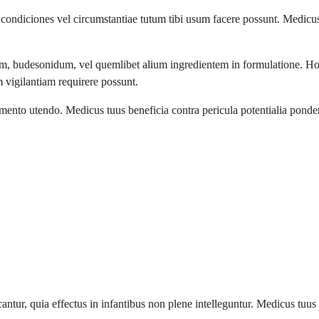
ndiciones vel circumstantiae tutum tibi usum facere possunt. Medicu
m, budesonidum, vel quemlibet alium ingredientem in formulatione. Hom
 vigilantiam requirere possunt.
ento utendo. Medicus tuus beneficia contra pericula potentialia ponde
ntur, quia effectus in infantibus non plene intelleguntur. Medicus tuus a