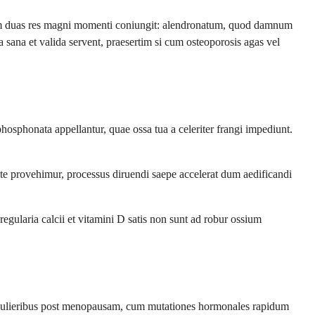
um duas res magni momenti coniungit: alendronatum, quod damnum
 sana et valida servent, praesertim si cum osteoporosis agas vel
phonata appellantur, quae ossa tua a celeriter frangi impediunt.
ate provehimur, processus diruendi saepe accelerat dum aedificandi
gularia calcii et vitamini D satis non sunt ad robur ossium
st mulieribus post menopausam, cum mutationes hormonales rapidum