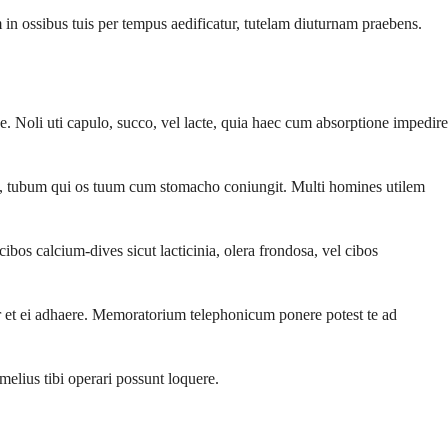
in ossibus tuis per tempus aedificatur, tutelam diuturnam praebens.
Noli uti capulo, succo, vel lacte, quia haec cum absorptione impedire
t, tubum qui os tuum cum stomacho coniungit. Multi homines utilem
os calcium-dives sicut lacticinia, olera frondosa, vel cibos
et ei adhaere. Memoratorium telephonicum ponere potest te ad
 melius tibi operari possunt loquere.