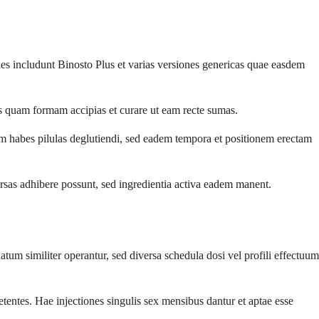
 includunt Binosto Plus et varias versiones genericas quae easdem
as quam formam accipias et curare ut eam recte sumas.
atem habes pilulas deglutiendi, sed eadem tempora et positionem erectam
sas adhibere possunt, sed ingredientia activa eadem manent.
tum similiter operantur, sed diversa schedula dosi vel profili effectuum
tentes. Hae injectiones singulis sex mensibus dantur et aptae esse