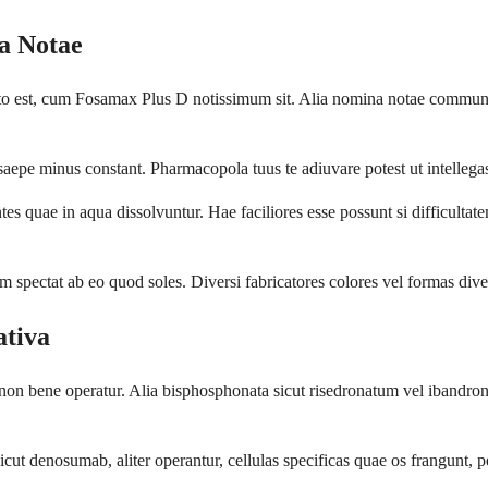
a Notae
 est, cum Fosamax Plus D notissimum sit. Alia nomina notae communes
saepe minus constant. Pharmacopola tuus te adiuvare potest ut intelleg
ntes quae in aqua dissolvuntur. Hae faciliores esse possunt si difficult
ectat ab eo quod soles. Diversi fabricatores colores vel formas diver
ativa
non bene operatur. Alia bisphosphonata sicut risedronatum vel ibandrona
t denosumab, aliter operantur, cellulas specificas quae os frangunt, pe