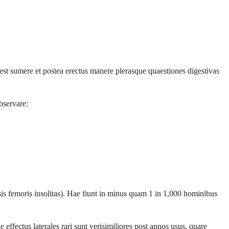
 sumere et postea erectus manere plerasque quaestiones digestivas
bservare:
ssis femoris insolitas). Hae fiunt in minus quam 1 in 1,000 hominibus
ffectus laterales rari sunt verisimiliores post annos usus, quare