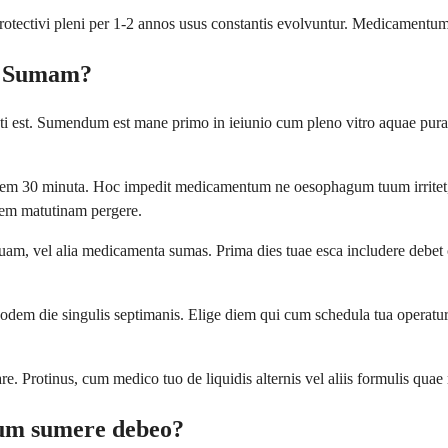
rotectivi pleni per 1-2 annos usus constantis evolvuntur. Medicamentum 
l Sumam?
est. Sumendum est mane primo in ieiunio cum pleno vitro aquae purae. 
altem 30 minuta. Hoc impedit medicamentum ne oesophagum tuum irrite
nem matutinam pergere.
m, vel alia medicamenta sumas. Prima dies tuae esca includere debet cib
m die singulis septimanis. Elige diem qui cum schedula tua operatur 
are. Protinus, cum medico tuo de liquidis alternis vel aliis formulis quae
lum sumere debeo?