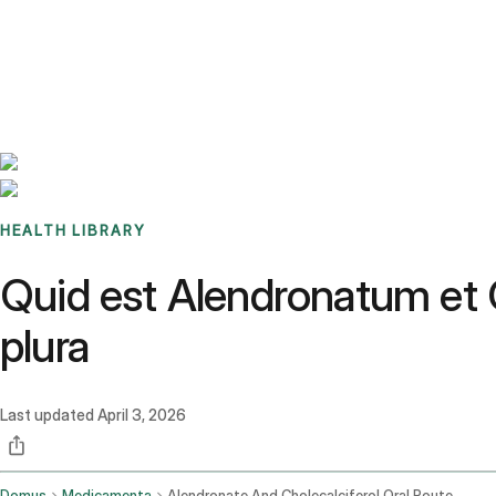
Benchmarks
Stories
FAQ
Sign up / Log in
HEALTH LIBRARY
Quid est Alendronatum et C
plura
Last updated
April 3, 2026
Domus
Medicamenta
Alendronate And Cholecalciferol Oral Route