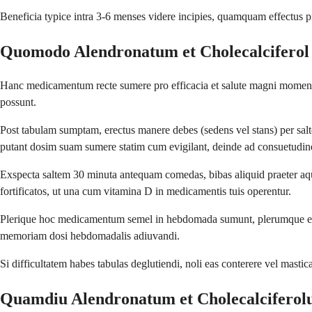
Beneficia typice intra 3-6 menses videre incipies, quamquam effectus p
Quomodo Alendronatum et Cholecalcifero
Hanc medicamentum recte sumere pro efficacia et salute magni momenti 
possunt.
Post tabulam sumptam, erectus manere debes (sedens vel stans) per s
putant dosim suam sumere statim cum evigilant, deinde ad consuetudi
Exspecta saltem 30 minuta antequam comedas, bibas aliquid praeter aqua
fortificatos, ut una cum vitamina D in medicamentis tuis operentur.
Plerique hoc medicamentum semel in hebdomada sumunt, plerumque eode
memoriam dosi hebdomadalis adiuvandi.
Si difficultatem habes tabulas deglutiendi, noli eas conterere vel mastic
Quamdiu Alendronatum et Cholecalcifero