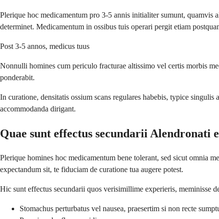
Plerique hoc medicamentum pro 3-5 annis initialiter sumunt, quamvis a
determinet. Medicamentum in ossibus tuis operari pergit etiam postqua
Post 3-5 annos, medicus tuus
Nonnulli homines cum periculo fracturae altissimo vel certis morbis m
ponderabit.
In curatione, densitatis ossium scans regulares habebis, typice singu
accommodanda dirigant.
Quae sunt effectus secundarii Alendronati e
Plerique homines hoc medicamentum bene tolerant, sed sicut omnia medic
expectandum sit, te fiduciam de curatione tua augere potest.
Hic sunt effectus secundarii quos verisimillime experieris, meminisse 
Stomachus perturbatus vel nausea, praesertim si non recte sumpt