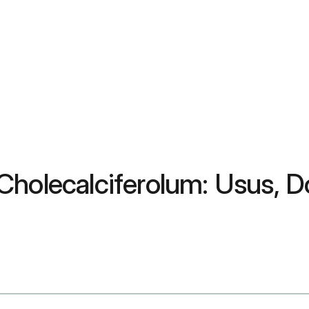
holecalciferolum: Usus, Dos