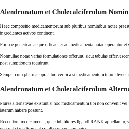
Alendronatum et Cholecalciferolum Nomin
Haec compositio medicamentorum sub pluribus nominibus notae praesto
ingredientes activos continent.
Formae genericae aeque efficaciter ac medicamenta notae operantur et 
Nonnullae notae varias formulationes offerunt, sicut tabulas effervesce
post sumptionem requirunt.
Semper cum pharmacopola tuo verifica si medicamentum tuum diversum sp
Alendronatum et Cholecalciferolum Altern
Plures alternativae existunt si hoc medicamentum tibi non convenit vel 
laterum habere possunt.
Recentiora medicamenta, quae inhibitores ligandi RANK appellantur, sicu
possunt si medicamenta oralia sumere non potes.