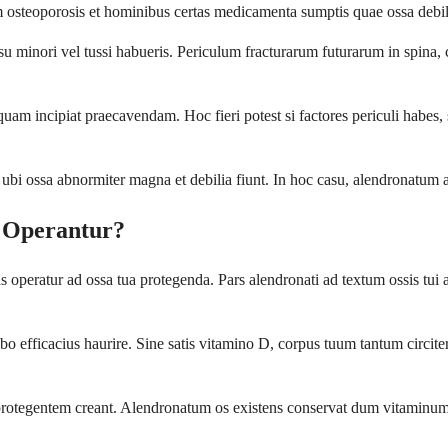
eoporosis et hominibus certas medicamenta sumptis quae ossa debilit
minori vel tussi habueris. Periculum fracturarum futurarum in spina, c
incipiat praecavendam. Hoc fieri potest si factores periculi habes, sic
 ossa abnormiter magna et debilia fiunt. In hoc casu, alendronatum ad
 Operantur?
eratur ad ossa tua protegenda. Pars alendronati ad textum ossis tui adh
ibo efficacius haurire. Sine satis vitamino D, corpus tuum tantum circi
protegentem creant. Alendronatum os existens conservat dum vitaminum