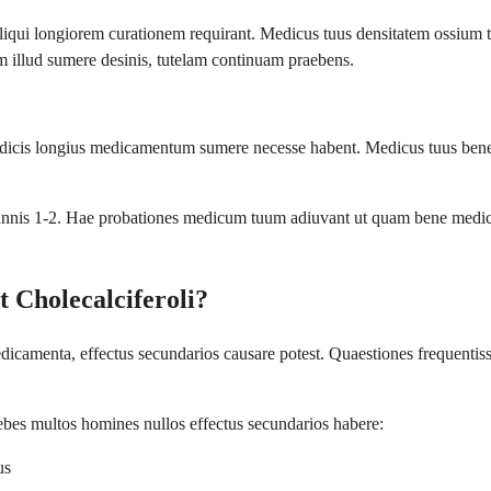
liqui longiorem curationem requirant. Medicus tuus densitatem ossium 
m illud sumere desinis, tutelam continuam praebens.
edicis longius medicamentum sumere necesse habent. Medicus tuus benefi
lis annis 1-2. Hae probationes medicum tuum adiuvant ut quam bene medi
t Cholecalciferoli?
amenta, effectus secundarios causare potest. Quaestiones frequentissim
debes multos homines nullos effectus secundarios habere:
us