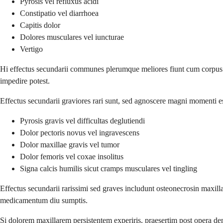
Pyrosis vel refluxus acidi
Constipatio vel diarrhoea
Capitis dolor
Dolores musculares vel iuncturae
Vertigo
Hi effectus secundarii communes plerumque meliores fiunt cum corpus
impedire potest.
Effectus secundarii graviores rari sunt, sed agnoscere magni momenti e
Pyrosis gravis vel difficultas deglutiendi
Dolor pectoris novus vel ingravescens
Dolor maxillae gravis vel tumor
Dolor femoris vel coxae insolitus
Signa calcis humilis sicut cramps musculares vel tingling
Effectus secundarii rarissimi sed graves includunt osteonecrosin maxilla
medicamentum diu sumptis.
Si dolorem maxillarem persistentem experiris, praesertim post opera den