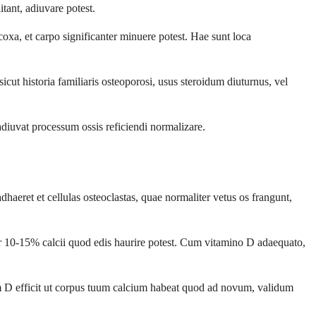
ant, adiuvare potest.
oxa, et carpo significanter minuere potest. Hae sunt loca
ut historia familiaris osteoporosi, usus steroidum diuturnus, vel
iuvat processum ossis reficiendi normalizare.
aeret et cellulas osteoclastas, quae normaliter vetus os frangunt,
ter 10-15% calcii quod edis haurire potest. Cum vitamino D adaequato,
 D efficit ut corpus tuum calcium habeat quod ad novum, validum