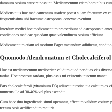
damnum ossium causare possunt. Medicamentum etiam hominibus cum ost
Medicus tuus hoc medicamentum suadere potest si iam fracturam ex casu 
frequentissima ubi fracturae osteoporosi conexae eveniunt.
Interdum medici hoc medicamentum praescribunt ad osteoporosin antequam 
condiciones medicae quaedam quae valetudinem ossium afficiunt.
Medicamentum etiam ad morbum Paget tractandum adhibetur, conditio ubi
Quomodo Alendronatum et Cholecalciferol
Hoc est medicamentum mediocriter validum quod per duas vias diversas op
tardat. Hoc processu tardato, plus ossis tui existentis intactum manet.
Pars cholecalciferoli (vitaminum D3) adiuvat intestina tua calcium ex c
numerus ille ad 30-40% vel plus ascendit.
Cum haec duo ingredientia simul operantur, effectum validum ossium 
textum ossis aedificandum requirit.