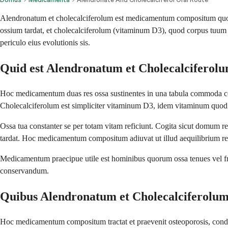
Alendronatum et cholecalciferolum est medicamentum compositum quod
ossium tardat, et cholecalciferolum (vitaminum D3), quod corpus tuum a
periculo eius evolutionis sis.
Quid est Alendronatum et Cholecalciferol
Hoc medicamentum duas res ossa sustinentes in una tabula commoda con
Cholecalciferolum est simpliciter vitaminum D3, idem vitaminum quod cu
Ossa tua constanter se per totam vitam reficiunt. Cogita sicut domum re
tardat. Hoc medicamentum compositum adiuvat ut illud aequilibrium re
Medicamentum praecipue utile est hominibus quorum ossa tenues vel fragi
conservandum.
Quibus Alendronatum et Cholecalciferolum
Hoc medicamentum compositum tractat et praevenit osteoporosis, condic