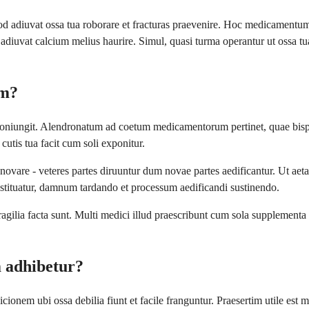
 adiuvat ossa tua roborare et fracturas praevenire. Hoc medicament
diuvat calcium melius haurire. Simul, quasi turma operantur ut ossa tua
um?
iungit. Alendronatum ad coetum medicamentorum pertinet, quae bisphos
tis tua facit cum soli exponitur.
novare - veteres partes diruuntur dum novae partes aedificantur. Ut aet
stituatur, damnum tardando et processum aedificandi sustinendo.
lia facta sunt. Multi medici illud praescribunt cum sola supplementa re
 adhibetur?
ionem ubi ossa debilia fiunt et facile franguntur. Praesertim utile e