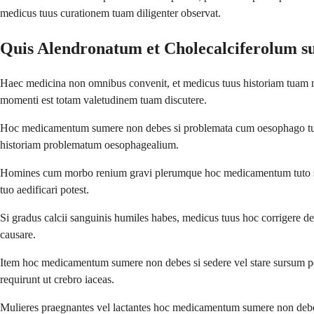
medicus tuus curationem tuam diligenter observat.
Quis Alendronatum et Cholecalciferolum s
Haec medicina non omnibus convenit, et medicus tuus historiam tuam 
momenti est totam valetudinem tuam discutere.
Hoc medicamentum sumere non debes si problemata cum oesophago tuo hab
historiam problematum oesophagealium.
Homines cum morbo renium gravi plerumque hoc medicamentum tuto sum
tuo aedificari potest.
Si gradus calcii sanguinis humiles habes, medicus tuus hoc corrigere
causare.
Item hoc medicamentum sumere non debes si sedere vel stare sursum per 
requirunt ut crebro iaceas.
Mulieres praegnantes vel lactantes hoc medicamentum sumere non debent, 