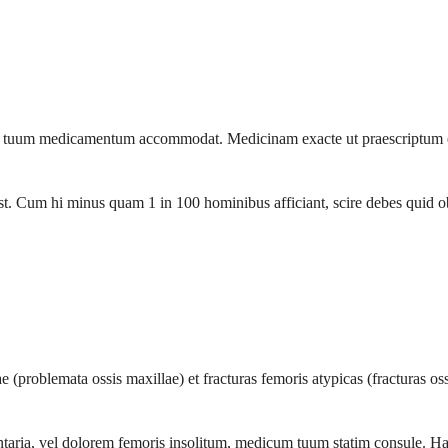
 tuum medicamentum accommodat. Medicinam exacte ut praescriptum est
st. Cum hi minus quam 1 in 100 hominibus afficiant, scire debes quid o
e (problemata ossis maxillae) et fracturas femoris atypicas (fracturas o
taria, vel dolorem femoris insolitum, medicum tuum statim consule. Hae e