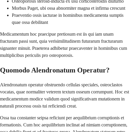
Osteoporosis steroid-inducta ex usu corticosteroidis diuturno
Morbus Paget, ubi ossa abnormiter magna et infirma crescunt
Praeventio ossis iacturae in hominibus medicamenta sumptis
quae ossa debilitant
Medicamentum hoc praecipue pretiosum est iis qui iam unam
fracturam passi sunt, quia verisimilitudinem futurarum fracturarum
signanter minuit. Praeterea adhibetur praecaventer in hominibus cum
multiplicibus periculis pro osteoporosis.
Quomodo Alendronatum Operatur?
Alendronatum operatur obstruendo cellulas speciales, osteoclastos
vocatas, quae normaliter veterem textum osseum corrumpunt. Hoc est
medicamentum modice validum quod significativam mutationem in
naturali processu ossis tui reficiendi creat.
Ossa tua constanter seipsa reficiunt per aequilibrium corruptionis et
formationis. Cum hoc aequilibrium inclinat ad nimiam corruptionem,
ossa debilia fiunt et ad fracturas prona. Alendronatum stateram retro