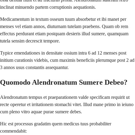
inclinat minuendo partem corruptionis aequationis.
Medicamentum in textum osseum tuum absorbetur et ibi manet per
menses vel etiam annos, diuturnam tutelam praebens. Quam ob rem
effectus perdurant etiam postquam desieris illud sumere, quamquam
tutela sensim decrescit tempore.
Typice emendationes in densitate ossium intra 6 ad 12 menses post
initium curationis videbis, cum maximis beneficiis plerumque post 2 ad
3 annos usus constantis assequantur.
Quomodo Alendronatum Sumere Debeo?
Alendronatum tempus et praeparationem valde specificam requirit ut
recte operetur et irritationem stomachi vitet. Illud mane primo in ieiuno
cum pleno vitro aquae purae sumere debes.
Hic est processus gradatim quem medicus tuus probabiliter
commendabit: