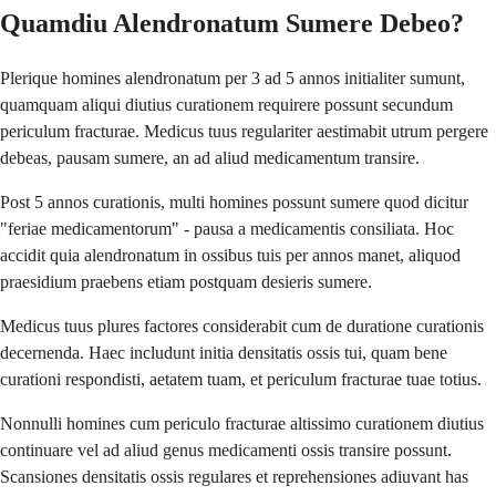
Quamdiu Alendronatum Sumere Debeo?
Plerique homines alendronatum per 3 ad 5 annos initialiter sumunt,
quamquam aliqui diutius curationem requirere possunt secundum
periculum fracturae. Medicus tuus regulariter aestimabit utrum pergere
debeas, pausam sumere, an ad aliud medicamentum transire.
Post 5 annos curationis, multi homines possunt sumere quod dicitur
"feriae medicamentorum" - pausa a medicamentis consiliata. Hoc
accidit quia alendronatum in ossibus tuis per annos manet, aliquod
praesidium praebens etiam postquam desieris sumere.
Medicus tuus plures factores considerabit cum de duratione curationis
decernenda. Haec includunt initia densitatis ossis tui, quam bene
curationi respondisti, aetatem tuam, et periculum fracturae tuae totius.
Nonnulli homines cum periculo fracturae altissimo curationem diutius
continuare vel ad aliud genus medicamenti ossis transire possunt.
Scansiones densitatis ossis regulares et reprehensiones adiuvant has