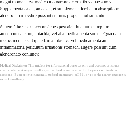
magni momenti est medico tuo narrare de omnibus quae sumis.
Supplementa calcii, antacida, et supplementa ferri cum absorptione
alendronati impedire possunt si nimis prope simul sumantur.
Saltem 2 horas exspectare debes post alendronatum sumptum
antequam calcium, antacida, vel alia medicamenta sumas. Quaedam
medicamenta sicut quaedam antibiotica vel medicamenta anti-
inflammatoria periculum irritationis stomachi augere possunt cum
alendronato coniuncta.
Medical Disclaimer:
This article is for informational purposes only and does not constitute
medical advice. Always consult a qualified healthcare provider for diagnosis and treatment
decisions. If you are experiencing a medical emergency, call 911 or go to the nearest emergency
room immediately.