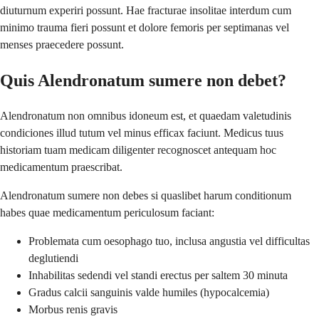
diuturnum experiri possunt. Hae fracturae insolitae interdum cum
minimo trauma fieri possunt et dolore femoris per septimanas vel
menses praecedere possunt.
Quis Alendronatum sumere non debet?
Alendronatum non omnibus idoneum est, et quaedam valetudinis
condiciones illud tutum vel minus efficax faciunt. Medicus tuus
historiam tuam medicam diligenter recognoscet antequam hoc
medicamentum praescribat.
Alendronatum sumere non debes si quaslibet harum conditionum
habes quae medicamentum periculosum faciant:
Problemata cum oesophago tuo, inclusa angustia vel difficultas
deglutiendi
Inhabilitas sedendi vel standi erectus per saltem 30 minuta
Gradus calcii sanguinis valde humiles (hypocalcemia)
Morbus renis gravis