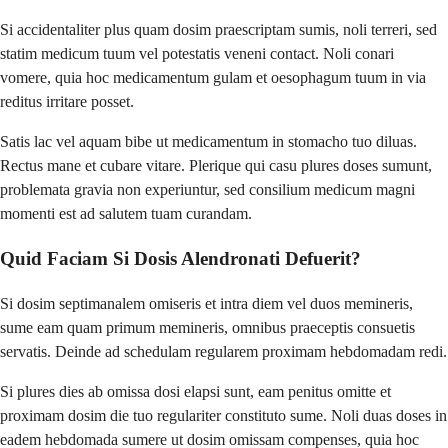
Si accidentaliter plus quam dosim praescriptam sumis, noli terreri, sed
statim medicum tuum vel potestatis veneni contact. Noli conari
vomere, quia hoc medicamentum gulam et oesophagum tuum in via
reditus irritare posset.
Satis lac vel aquam bibe ut medicamentum in stomacho tuo diluas.
Rectus mane et cubare vitare. Plerique qui casu plures doses sumunt,
problemata gravia non experiuntur, sed consilium medicum magni
momenti est ad salutem tuam curandam.
Quid Faciam Si Dosis Alendronati Defuerit?
Si dosim septimanalem omiseris et intra diem vel duos memineris,
sume eam quam primum memineris, omnibus praeceptis consuetis
servatis. Deinde ad schedulam regularem proximam hebdomadam redi.
Si plures dies ab omissa dosi elapsi sunt, eam penitus omitte et
proximam dosim die tuo regulariter constituto sume. Noli duas doses in
eadem hebdomada sumere ut dosim omissam compenses, quia hoc