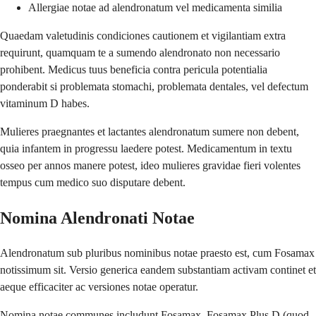
Allergiae notae ad alendronatum vel medicamenta similia
Quaedam valetudinis condiciones cautionem et vigilantiam extra
requirunt, quamquam te a sumendo alendronato non necessario
prohibent. Medicus tuus beneficia contra pericula potentialia
ponderabit si problemata stomachi, problemata dentales, vel defectum
vitaminum D habes.
Mulieres praegnantes et lactantes alendronatum sumere non debent,
quia infantem in progressu laedere potest. Medicamentum in textu
osseo per annos manere potest, ideo mulieres gravidae fieri volentes
tempus cum medico suo disputare debent.
Nomina Alendronati Notae
Alendronatum sub pluribus nominibus notae praesto est, cum Fosamax
notissimum sit. Versio generica eandem substantiam activam continet et
aeque efficaciter ac versiones notae operatur.
Nomina notae communes includunt Fosamax, Fosamax Plus D (quod