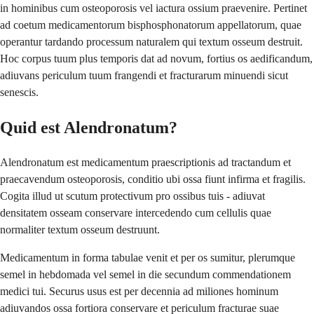
in hominibus cum osteoporosis vel iactura ossium praevenire. Pertinet
ad coetum medicamentorum bisphosphonatorum appellatorum, quae
operantur tardando processum naturalem qui textum osseum destruit.
Hoc corpus tuum plus temporis dat ad novum, fortius os aedificandum,
adiuvans periculum tuum frangendi et fracturarum minuendi sicut
senescis.
Quid est Alendronatum?
Alendronatum est medicamentum praescriptionis ad tractandum et
praecavendum osteoporosis, conditio ubi ossa fiunt infirma et fragilis.
Cogita illud ut scutum protectivum pro ossibus tuis - adiuvat
densitatem osseam conservare intercedendo cum cellulis quae
normaliter textum osseum destruunt.
Medicamentum in forma tabulae venit et per os sumitur, plerumque
semel in hebdomada vel semel in die secundum commendationem
medici tui. Securus usus est per decennia ad miliones hominum
adiuvandos ossa fortiora conservare et periculum fracturae suae