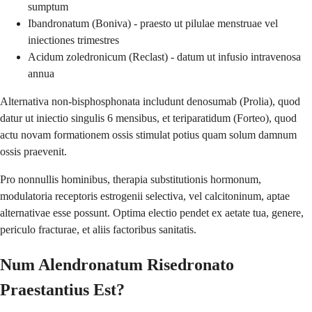
sumptum
Ibandronatum (Boniva) - praesto ut pilulae menstruae vel
iniectiones trimestres
Acidum zoledronicum (Reclast) - datum ut infusio intravenosa
annua
Alternativa non-bisphosphonata includunt denosumab (Prolia), quod
datur ut iniectio singulis 6 mensibus, et teriparatidum (Forteo), quod
actu novam formationem ossis stimulat potius quam solum damnum
ossis praevenit.
Pro nonnullis hominibus, therapia substitutionis hormonum,
modulatoria receptoris estrogenii selectiva, vel calcitoninum, aptae
alternativae esse possunt. Optima electio pendet ex aetate tua, genere,
periculo fracturae, et aliis factoribus sanitatis.
Num Alendronatum Risedronato
Praestantius Est?