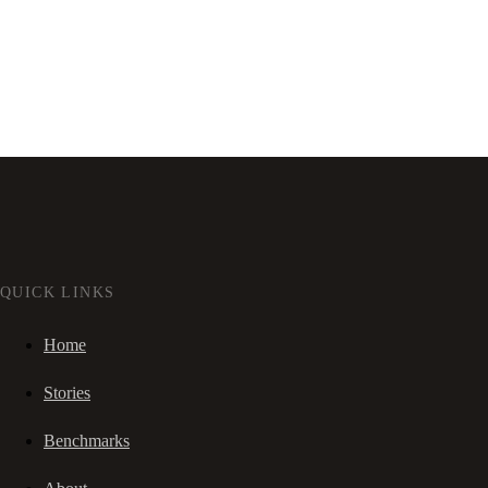
QUICK LINKS
Home
Stories
Benchmarks