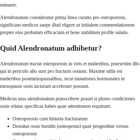
minuere.
Alendronatum consideratur prima linea curatio pro osteoporosis,
significans medicos saepe illud eligere ut initialem commendationem
propter eius probatam efficaciam et bene stabilitum profile salutis.
Quid Alendronatum adhibetur?
Alendronatum tractat osteoporosis in viris et mulieribus, praesertim illis
qui in periculo alto sunt pro fracturis ossium. Maxime utilis est
mulieribus postmenopausalibus, sicut mutationes hormonales in
menopause ossis iacturam accelerare possunt.
Medicus tuus alendronatum praescribere posset si plures condiciones
ossis relatas specificas habes quae attentionem requirunt:
Osteoporosis cum historia fracturarum
Densitas ossis humilis (osteopenia) quae progreditur versus
osteoporosis