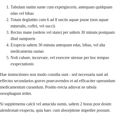
Tabulam statim sume cum expergisceris, antequam quidquam
edas vel bibas
Totam degluttito cum 6 ad 8 unciis aquae purae (non aquae
mineralis, coffei, vel succi)
Rectus mane (sedens vel stans) per saltem 30 minuta postquam
illud sumpseris
Exspecta saltem 30 minuta antequam edas, bibas, vel alia
medicamenta sumas
Noli cubare, incurvare, vel exercere strenue per hoc tempus
exspectationis
Hae instructiones non modo consilia sunt - sed necessaria sunt ad
effectus secundarios graves praecavendos et ad efficaciter operandum
medicamentum curandum. Positio erecta adiuvat ne tabula
oesophagum irritet.
Si supplementa calcii vel antacida sumis, saltem 2 horas post dosim
alendronati exspecta, quia haec cum absorptione impedire possunt.