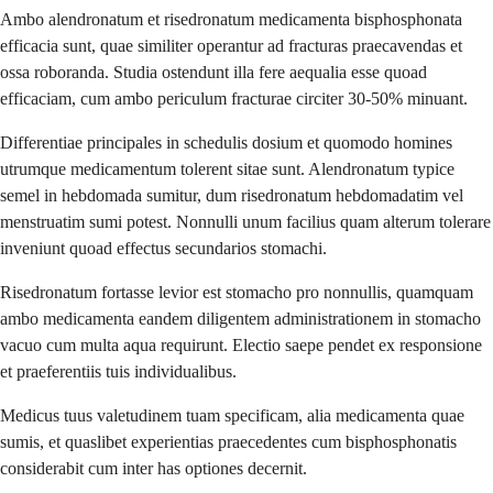
Ambo alendronatum et risedronatum medicamenta bisphosphonata
efficacia sunt, quae similiter operantur ad fracturas praecavendas et
ossa roboranda. Studia ostendunt illa fere aequalia esse quoad
efficaciam, cum ambo periculum fracturae circiter 30-50% minuant.
Differentiae principales in schedulis dosium et quomodo homines
utrumque medicamentum tolerent sitae sunt. Alendronatum typice
semel in hebdomada sumitur, dum risedronatum hebdomadatim vel
menstruatim sumi potest. Nonnulli unum facilius quam alterum tolerare
inveniunt quoad effectus secundarios stomachi.
Risedronatum fortasse levior est stomacho pro nonnullis, quamquam
ambo medicamenta eandem diligentem administrationem in stomacho
vacuo cum multa aqua requirunt. Electio saepe pendet ex responsione
et praeferentiis tuis individualibus.
Medicus tuus valetudinem tuam specificam, alia medicamenta quae
sumis, et quaslibet experientias praecedentes cum bisphosphonatis
considerabit cum inter has optiones decernit.