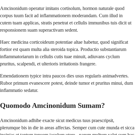
Amcinonidum operatur imitans cortisolum, hormon naturale quod
corpus tuum facit ad inflammationem moderandam. Cum illud in
cutem tuam applicas, stratis penetrat et cellulis immunibus tuis dicit ut
responsionem suam superactivam sedent.
Haec medicina corticoideum potentiae altae habetur, quod significat
fortior est quam multa alia steroida topica. Productio substantiarum
inflammatoriarum in cellulis cutis tuae minuit, adiuvans cyclum
pruritus, scalpendi, et ulterioris irritationis frangere.
Emendationem typice intra paucos dies usus regularis animadvertes.
Rubor primum evanescere potest, deinde tumor et pruritus minui, dum
inflammatio sedatur.
Quomodo Amcinonidum Sumam?
Amcinonidum adhibe exacte sicut medicus tuus praescripsit,
plerumque bis in die in areas affectas. Semper cum cute munda et sicca
incipias et tantum tenuem iaculum utere - parum multum valet cum hac