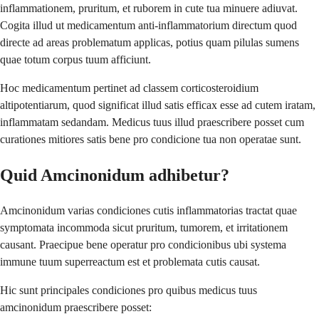
inflammationem, pruritum, et ruborem in cute tua minuere adiuvat.
Cogita illud ut medicamentum anti-inflammatorium directum quod
directe ad areas problematum applicas, potius quam pilulas sumens
quae totum corpus tuum afficiunt.
Hoc medicamentum pertinet ad classem corticosteroidium
altipotentiarum, quod significat illud satis efficax esse ad cutem iratam,
inflammatam sedandam. Medicus tuus illud praescribere posset cum
curationes mitiores satis bene pro condicione tua non operatae sunt.
Quid Amcinonidum adhibetur?
Amcinonidum varias condiciones cutis inflammatorias tractat quae
symptomata incommoda sicut pruritum, tumorem, et irritationem
causant. Praecipue bene operatur pro condicionibus ubi systema
immune tuum superreactum est et problemata cutis causat.
Hic sunt principales condiciones pro quibus medicus tuus
amcinonidum praescribere posset: