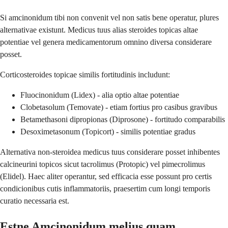
Si amcinonidum tibi non convenit vel non satis bene operatur, plures
alternativae existunt. Medicus tuus alias steroides topicas altae
potentiae vel genera medicamentorum omnino diversa considerare
posset.
Corticosteroides topicae similis fortitudinis includunt:
Fluocinonidum (Lidex) - alia optio altae potentiae
Clobetasolum (Temovate) - etiam fortius pro casibus gravibus
Betamethasoni dipropionas (Diprosone) - fortitudo comparabilis
Desoximetasonum (Topicort) - similis potentiae gradus
Alternativa non-steroidea medicus tuus considerare posset inhibentes
calcineurini topicos sicut tacrolimus (Protopic) vel pimecrolimus
(Elidel). Haec aliter operantur, sed efficacia esse possunt pro certis
condicionibus cutis inflammatoriis, praesertim cum longi temporis
curatio necessaria est.
Estne Amcinonidum melius quam