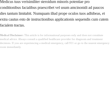
Medicus tuus verisimiliter steroidum minoris potentiae pro
conditionibus facialibus praescribet vel usum amcinonidi ad paucos
dies tantum limitabit. Numquam illud prope oculos tuos adhibeas, et
extra cautus esto de instructionibus applicationis sequendis cum cutem
facialem tractas.
Medical Disclaimer:
This article is for informational purposes only and does not constitute
medical advice. Always consult a qualified healthcare provider for diagnosis and treatment
decisions. If you are experiencing a medical emergency, call 911 or go to the nearest emergency
room immediately.