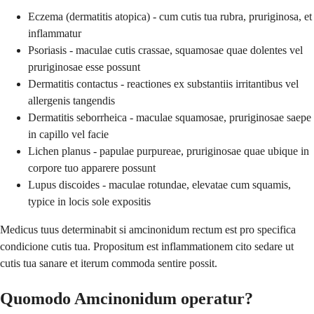
Eczema (dermatitis atopica) - cum cutis tua rubra, pruriginosa, et
inflammatur
Psoriasis - maculae cutis crassae, squamosae quae dolentes vel
pruriginosae esse possunt
Dermatitis contactus - reactiones ex substantiis irritantibus vel
allergenis tangendis
Dermatitis seborrheica - maculae squamosae, pruriginosae saepe
in capillo vel facie
Lichen planus - papulae purpureae, pruriginosae quae ubique in
corpore tuo apparere possunt
Lupus discoides - maculae rotundae, elevatae cum squamis,
typice in locis sole expositis
Medicus tuus determinabit si amcinonidum rectum est pro specifica
condicione cutis tua. Propositum est inflammationem cito sedare ut
cutis tua sanare et iterum commoda sentire possit.
Quomodo Amcinonidum operatur?