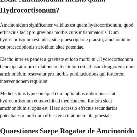
Hydrocortisonum?
Amcinonidum significanter validius est quam hydrocortisonum, quod
efficacius facit pro gravibus morbis cutis inflammatoriis. Dum
hydrocortisonum est mitis, sine praescriptione praesto, amcinonidum
est praescriptionis steroidum altae potentiae.
Electio inter ea pendet a gravitate et loco morbi tui. Hydrocortisonum
bene operatur pro irritatione miti et tutum est ad usum longiorem, dum
amcinonidum reservatur pro morbis pertinacioribus qui fortiorem
interventionem requirunt.
Medicus tuus typice incipiet cum optionibus mitioribus sicut
hydrocortisonum et movebit ad medicamenta fortiora sicut
amcinonidum si opus est. Haec accessio effectus secundarios
potentiales minuit dum efficacem curationem tibi praestat.
Quaestiones Saepe Rogatae de Amcinonido