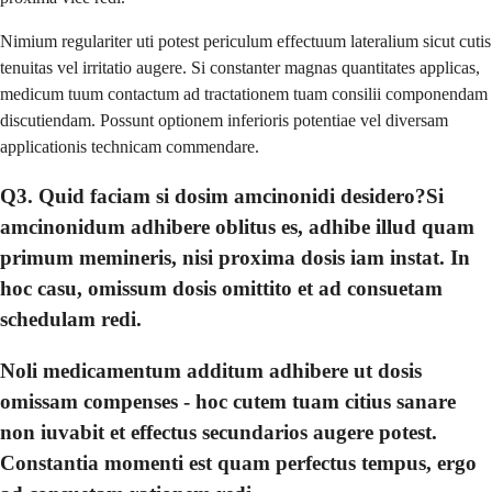
Nimium regulariter uti potest periculum effectuum lateralium sicut cutis
tenuitas vel irritatio augere. Si constanter magnas quantitates applicas,
medicum tuum contactum ad tractationem tuam consilii componendam
discutiendam. Possunt optionem inferioris potentiae vel diversam
applicationis technicam commendare.
Q3. Quid faciam si dosim amcinonidi desidero?Si
amcinonidum adhibere oblitus es, adhibe illud quam
primum memineris, nisi proxima dosis iam instat. In
hoc casu, omissum dosis omittito et ad consuetam
schedulam redi.
Noli medicamentum additum adhibere ut dosis
omissam compenses - hoc cutem tuam citius sanare
non iuvabit et effectus secundarios augere potest.
Constantia momenti est quam perfectus tempus, ergo