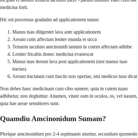
medicina forti.
Hic est processus gradatim ad applicationem tutam:
Manus tuas diligenter lava ante applicationem
Aream cutis affectam leniter munda et sicca
Tenuem iaculum amcinonidi tantum in cutem affectam adhibe
Leniter fricabis donec medicina evanescat
Manus tuas iterum lava post applicationem (nisi manus tuas
tractas)
Aream tractatam cum fasciis non operias, nisi medicus tuus dicat
Non debes hanc medicinam cum cibo sumere, quia in cutem tuam
adhibetur, non deglutitur. Attamen, vitare eam in oculos, os, vel nasum,
quia hae areae sensitiores sunt.
Quamdiu Amcinonidum Sumam?
Plerique amcinonidum pro 2-4 septimanis utuntur, secundum quomodo