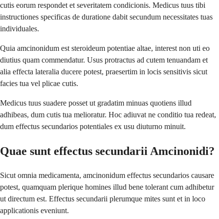
cutis eorum respondet et severitatem condicionis. Medicus tuus tibi
instructiones specificas de duratione dabit secundum necessitates tuas
individuales.
Quia amcinonidum est steroideum potentiae altae, interest non uti eo
diutius quam commendatur. Usus protractus ad cutem tenuandam et
alia effecta lateralia ducere potest, praesertim in locis sensitivis sicut
facies tua vel plicae cutis.
Medicus tuus suadere posset ut gradatim minuas quotiens illud
adhibeas, dum cutis tua melioratur. Hoc adiuvat ne conditio tua redeat,
dum effectus secundarios potentiales ex usu diuturno minuit.
Quae sunt effectus secundarii Amcinonidi?
Sicut omnia medicamenta, amcinonidum effectus secundarios causare
potest, quamquam plerique homines illud bene tolerant cum adhibetur
ut directum est. Effectus secundarii plerumque mites sunt et in loco
applicationis eveniunt.