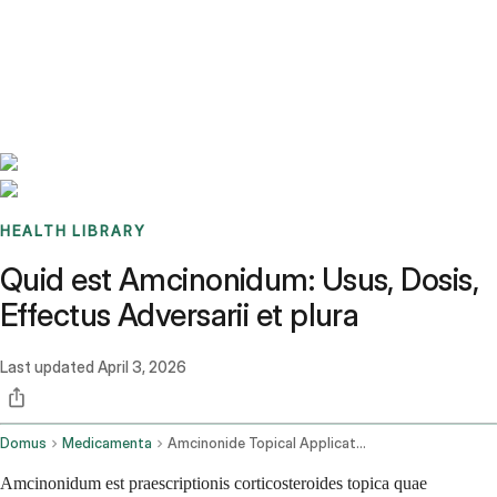
Benchmarks
Stories
FAQ
Sign up / Log in
HEALTH LIBRARY
Quid est Amcinonidum: Usus, Dosis,
Effectus Adversarii et plura
Last updated
April 3, 2026
Domus
Medicamenta
Amcinonide Topical Application Route
Amcinonidum est praescriptionis corticosteroides topica quae