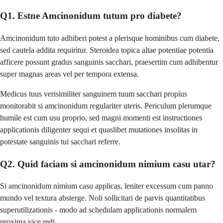
Q1. Estne Amcinonidum tutum pro diabete?
Amcinonidum tuto adhiberi potest a plerisque hominibus cum diabete,
sed cautela addita requiritur. Steroidea topica altae potentiae potentia
afficere possunt gradus sanguinis sacchari, praesertim cum adhibentur
super magnas areas vel per tempora extensa.
Medicus tuus verisimiliter sanguinem tuum sacchari propius
monitorabit si amcinonidum regulariter uteris. Periculum plerumque
humile est cum usu proprio, sed magni momenti est instructiones
applicationis diligenter sequi et quaslibet mutationes insolitas in
potestate sanguinis tui sacchari referre.
Q2. Quid faciam si amcinonidum nimium casu utar?
Si amcinonidum nimium casu applicas, leniter excessum cum panno
mundo vel textura absterge. Noli sollicitari de parvis quantitatibus
superutilizationis - modo ad schedulam applicationis normalem
proxima vice redi.