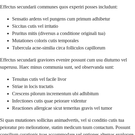
Effectus secundarii communes quos experiri posses includunt:
Sensatio ardens vel pungens cum primum adhibetur
Siccitas cutis vel irritatio
Pruritus mitis (diversus a conditione originali tua)
Mutationes coloris cutis temporales
Tubercula acne-similia circa folliculos capillorum
Effectus secundarii graviores evenire possunt cum usu diuturno vel
superusu. Haec minus communia sunt, sed observanda sunt:
Tenuitas cutis vel facile livor
Striae in locis tractatis
Crescens pilorum incrementum ubi adhibitum
Infectiones cutis quae peiorare videntur
Reactiones allergicae sicut temeritas gravis vel tumor
Si quas mutationes sollicitas animadvertis, vel si conditio cutis tua
peioratur pro melioratione, statim medicum tuum contactum. Possunt
consilium curationis tuae accommodare vel optiones alternas explorare.