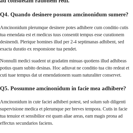
ad consuetam rationem redi.
Q4. Quando desinere possum amcinonidum sumere?
Amcinonidum plerumque desinere potes adhibere cum conditio cutis
tua emendata est et medicus tuus consentit tempus esse curationem
desinendi. Plerique homines illud per 2-4 septimanas adhibent, sed
exacta duratio ex responsione tua pendet.
Nonnulli medici suadent ut gradatim minuas quotiens illud adhibeas
potius quam subito desinas. Hoc adiuvat ne conditio tua cito redeat et
cuti tuae tempus dat ut emendationem suam naturaliter conservet.
Q5. Possumne amcinonidum in facie mea adhibere?
Amcinonidum in cute faciei adhiberi potest, sed solum sub diligenti
supervisione medica et plerumque per breves tempora. Cutis in facie
tua tenuior et sensibilior est quam aliae areas, eam magis prona ad
effectus secundarios faciens.