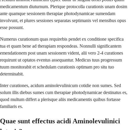
medicamentum diuturnum. Plerique protocolla curationis unam dosim
ante quamque sessionem therapiae photodynamicae sumendam
involvunt, et plures sessiones separatas septimanis vel mensibus opus
esse possunt.
Numerus curationum quas requirebis pendet ex conditione specifica
tua et quam bene ad therapiam respondeas. Nonnulli significantem
emendationem post unam sessionem vident, alii vero 2-4 curationes
requirunt ut optatos eventus assequantur. Medicus tuus progressum
tuum monitorabit et schedulam curationis optimam pro situ tuo
determinabit.
Inter curationes, acidum aminolevulinicum cotidie non sumes. Sed
solum illis diebus sumes cum therapiae photodynamicae destinatus es,
quod multum differt a plerisque aliis medicamentis quibus fortasse
familiaris es.
Quae sunt effectus acidi Aminolevulinici