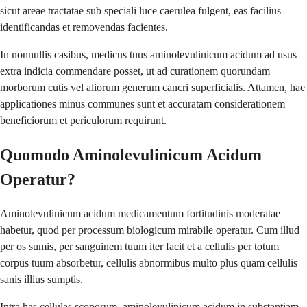
sicut areae tractatae sub speciali luce caerulea fulgent, eas facilius
identificandas et removendas facientes.
In nonnullis casibus, medicus tuus aminolevulinicum acidum ad usus
extra indicia commendare posset, ut ad curationem quorundam
morborum cutis vel aliorum generum cancri superficialis. Attamen, hae
applicationes minus communes sunt et accuratam considerationem
beneficiorum et periculorum requirunt.
Quomodo Aminolevulinicum Acidum
Operatur?
Aminolevulinicum acidum medicamentum fortitudinis moderatae
habetur, quod per processum biologicum mirabile operatur. Cum illud
per os sumis, per sanguinem tuum iter facit et a cellulis per totum
corpus tuum absorbetur, cellulis abnormibus multo plus quam cellulis
sanis illius sumptis.
Intra has cellulas scoporum, aminolevulinicum acidum in substantiam