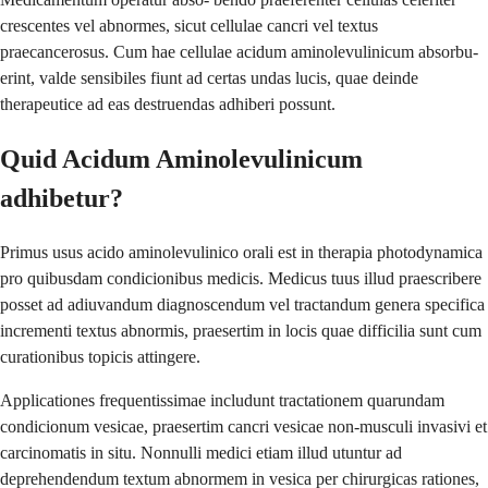
crescentes vel abnormes, sicut cellulae cancri vel textus
praecancerosus. Cum hae cellulae acidum aminolevulinicum absorbu-
erint, valde sensibiles fiunt ad certas undas lucis, quae deinde
therapeutice ad eas destruendas adhiberi possunt.
Quid Acidum Aminolevulinicum
adhibetur?
Primus usus acido aminolevulinico orali est in therapia photodynamica
pro quibusdam condicionibus medicis. Medicus tuus illud praescribere
posset ad adiuvandum diagnoscendum vel tractandum genera specifica
incrementi textus abnormis, praesertim in locis quae difficilia sunt cum
curationibus topicis attingere.
Applicationes frequentissimae includunt tractationem quarundam
condicionum vesicae, praesertim cancri vesicae non-musculi invasivi et
carcinomatis in situ. Nonnulli medici etiam illud utuntur ad
deprehendendum textum abnormem in vesica per chirurgicas rationes,