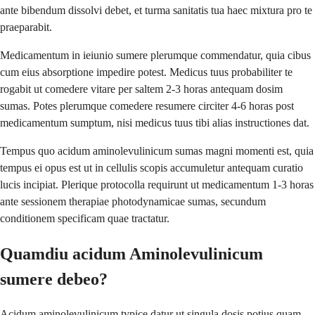
ante bibendum dissolvi debet, et turma sanitatis tua haec mixtura pro te
praeparabit.
Medicamentum in ieiunio sumere plerumque commendatur, quia cibus
cum eius absorptione impedire potest. Medicus tuus probabiliter te
rogabit ut comedere vitare per saltem 2-3 horas antequam dosim
sumas. Potes plerumque comedere resumere circiter 4-6 horas post
medicamentum sumptum, nisi medicus tuus tibi alias instructiones dat.
Tempus quo acidum aminolevulinicum sumas magni momenti est, quia
tempus ei opus est ut in cellulis scopis accumuletur antequam curatio
lucis incipiat. Plerique protocolla requirunt ut medicamentum 1-3 horas
ante sessionem therapiae photodynamicae sumas, secundum
conditionem specificam quae tractatur.
Quamdiu acidum Aminolevulinicum
sumere debeo?
Acidum aminolevulinicum typice datur ut singula dosis potius quam