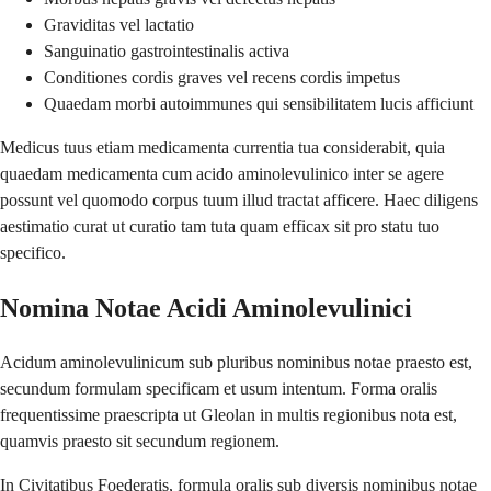
Graviditas vel lactatio
Sanguinatio gastrointestinalis activa
Conditiones cordis graves vel recens cordis impetus
Quaedam morbi autoimmunes qui sensibilitatem lucis afficiunt
Medicus tuus etiam medicamenta currentia tua considerabit, quia
quaedam medicamenta cum acido aminolevulinico inter se agere
possunt vel quomodo corpus tuum illud tractat afficere. Haec diligens
aestimatio curat ut curatio tam tuta quam efficax sit pro statu tuo
specifico.
Nomina Notae Acidi Aminolevulinici
Acidum aminolevulinicum sub pluribus nominibus notae praesto est,
secundum formulam specificam et usum intentum. Forma oralis
frequentissime praescripta ut Gleolan in multis regionibus nota est,
quamvis praesto sit secundum regionem.
In Civitatibus Foederatis, formula oralis sub diversis nominibus notae