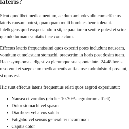
lateris?
Sicut quodlibet medicamentum, acidum aminolevulinicum effectus
lateris causare potest, quamquam multi homines bene tolerant.
Intellegens quid exspectandum sit, te paratiorem sentire potest et scire
quando turmam sanitatis tuae contactum.
Effectus lateris frequentissimi quos experiri potes includunt nauseam,
vomitum et molestiam stomachi, praesertim in horis post dosim tuam.
Haec symptomata digestiva plerumque sua sponte intra 24-48 horas
resolvunt et saepe cum medicamentis anti-nausea administrari possunt,
si opus est.
Hic sunt effectus lateris frequentius relati quos aegroti experiuntur:
Nausea et vomitus (circiter 10-30% aegrotorum afficit)
Dolor stomachi vel spasmi
Diarrhoea vel alvus soluta
Fatigatio vel sensus generaliter incommodi
Capitis dolor