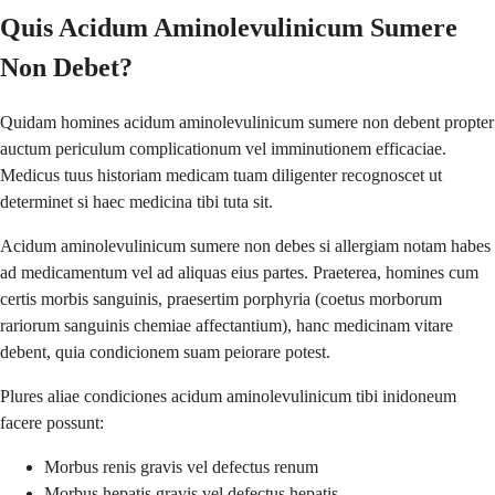
Quis Acidum Aminolevulinicum Sumere
Non Debet?
Quidam homines acidum aminolevulinicum sumere non debent propter
auctum periculum complicationum vel imminutionem efficaciae.
Medicus tuus historiam medicam tuam diligenter recognoscet ut
determinet si haec medicina tibi tuta sit.
Acidum aminolevulinicum sumere non debes si allergiam notam habes
ad medicamentum vel ad aliquas eius partes. Praeterea, homines cum
certis morbis sanguinis, praesertim porphyria (coetus morborum
rariorum sanguinis chemiae affectantium), hanc medicinam vitare
debent, quia condicionem suam peiorare potest.
Plures aliae condiciones acidum aminolevulinicum tibi inidoneum
facere possunt:
Morbus renis gravis vel defectus renum
Morbus hepatis gravis vel defectus hepatis