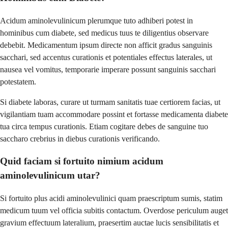
Acidum aminolevulinicum plerumque tuto adhiberi potest in
hominibus cum diabete, sed medicus tuus te diligentius observare
debebit. Medicamentum ipsum directe non afficit gradus sanguinis
sacchari, sed accentus curationis et potentiales effectus laterales, ut
nausea vel vomitus, temporarie imperare possunt sanguinis sacchari
potestatem.
Si diabete laboras, curare ut turmam sanitatis tuae certiorem facias, ut
vigilantiam tuam accommodare possint et fortasse medicamenta diabete
tua circa tempus curationis. Etiam cogitare debes de sanguine tuo
saccharo crebrius in diebus curationis verificando.
Quid faciam si fortuito nimium acidum
aminolevulinicum utar?
Si fortuito plus acidi aminolevulinici quam praescriptum sumis, statim
medicum tuum vel officia subitis contactum. Overdose periculum auget
gravium effectuum lateralium, praesertim auctae lucis sensibilitatis et