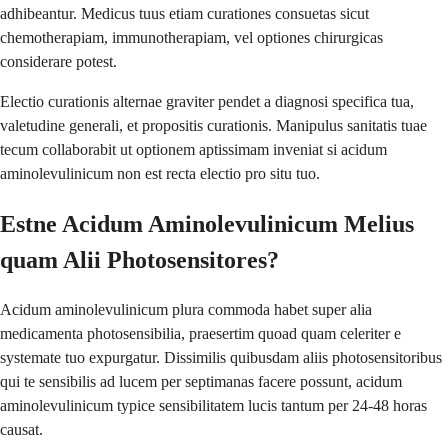
adhibeantur. Medicus tuus etiam curationes consuetas sicut
chemotherapiam, immunotherapiam, vel optiones chirurgicas
considerare potest.
Electio curationis alternae graviter pendet a diagnosi specifica tua,
valetudine generali, et propositis curationis. Manipulus sanitatis tuae
tecum collaborabit ut optionem aptissimam inveniat si acidum
aminolevulinicum non est recta electio pro situ tuo.
Estne Acidum Aminolevulinicum Melius
quam Alii Photosensitores?
Acidum aminolevulinicum plura commoda habet super alia
medicamenta photosensibilia, praesertim quoad quam celeriter e
systemate tuo expurgatur. Dissimilis quibusdam aliis photosensitoribus
qui te sensibilis ad lucem per septimanas facere possunt, acidum
aminolevulinicum typice sensibilitatem lucis tantum per 24-48 horas
causat.