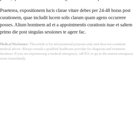
Praeterea, expositionem lucis clarae vitare debes per 24-48 horas post
curationem, quae includit lucem solis claram quam agens occurrere
posses. Alium hominem ad et a appointmentis curationis tuae et saltem
primo die post singulas sessiones te agere fac.
Medical Disclaimer:
This article is for informational purposes only and does not constitute
medical advice. Always consult a qualified healthcare provider for diagnosis and treatment
decisions. If you are experiencing a medical emergency, call 911 or go to the nearest emergency
room immediately.