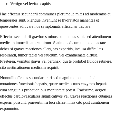
Vertigo vel levitas capitis
Hae effectus secundarii communes plerumque mites ad moderatos et
temporales sunt. Plerique inveniunt se hydratatos manentes et
quiescentes adiuvare hos symptomata efficaciter tractare.
Effectus secundarii graviores minus communes sunt, sed attentionem
medicam immediatam requirunt. Statim medicum tuum contactare
debes si graves reactiones allergicas experiris, inclusa difficultas
respirandi, tumor faciei vel faucium, vel exanthemata diffusa.
Praeterea, vomitus gravis vel pertinax, qui te prohibet fluidos retinere,
cito aestimationem medicam requirit.
Nonnulli effectus secundarii rari sed magni momenti includunt
mutationes functionis hepatis, quare medicus tuus enzymes hepatis
cum sanguinis probationibus monitorare potest. Rarissime, aegroti
effectus cardiovasculares significativos vel graves reactiones cutaneas
experiri possunt, praesertim si luci clarae nimis cito post curationem
exponuntur.