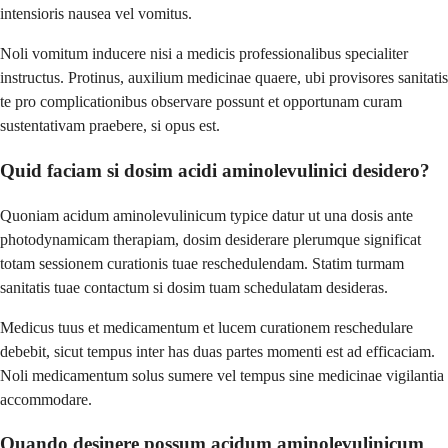
intensioris nausea vel vomitus.
Noli vomitum inducere nisi a medicis professionalibus specialiter
instructus. Protinus, auxilium medicinae quaere, ubi provisores sanitatis
te pro complicationibus observare possunt et opportunam curam
sustentativam praebere, si opus est.
Quid faciam si dosim acidi aminolevulinici desidero?
Quoniam acidum aminolevulinicum typice datur ut una dosis ante
photodynamicam therapiam, dosim desiderare plerumque significat
totam sessionem curationis tuae reschedulendam. Statim turmam
sanitatis tuae contactum si dosim tuam schedulatam desideras.
Medicus tuus et medicamentum et lucem curationem reschedulare
debebit, sicut tempus inter has duas partes momenti est ad efficaciam.
Noli medicamentum solus sumere vel tempus sine medicinae vigilantia
accommodare.
Quando desinere possum acidum aminolevulinicum