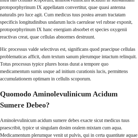
protoporphyrinum IX appellatam convertitur, quae quasi antenna
naturalis pro luce agit. Cum medicus tuus postea aream tractatam
specificis longitudinibus undarum lucis caeruleae vel rubrae exponit,
protoporphyrinum IX hanc energiam absorbet et species oxygenii
reactivas creat, quae cellulas abnormes destruunt.
Hic processus valde selectivus est, significans quod praecipue cellulas
problematicas afficit, dum textum sanum plerumque intactum relinquit.
Totus processus typice plures horas durat a tempore quo
medicamentum sumis usque ad initium curationis lucis, permittens
accumulationem optimam in cellulis scoporum.
Quomodo Aminolevulinicum Acidum
Sumere Debeo?
Aminolevulinicum acidum sumere debes exacte sicut medicus tuus
praescribit, typice ut singulam dosim oralem mixtam cum aqua.
Medicamentum plerumque venit ut pulvis, qui in certa quantitate aquae