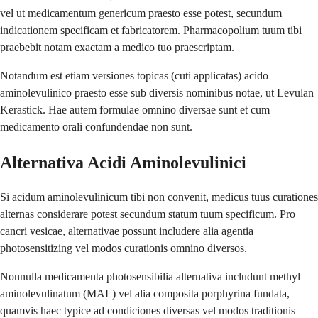
vel ut medicamentum genericum praesto esse potest, secundum
indicationem specificam et fabricatorem. Pharmacopolium tuum tibi
praebebit notam exactam a medico tuo praescriptam.
Notandum est etiam versiones topicas (cuti applicatas) acido
aminolevulinico praesto esse sub diversis nominibus notae, ut Levulan
Kerastick. Hae autem formulae omnino diversae sunt et cum
medicamento orali confundendae non sunt.
Alternativa Acidi Aminolevulinici
Si acidum aminolevulinicum tibi non convenit, medicus tuus curationes
alternas considerare potest secundum statum tuum specificum. Pro
cancri vesicae, alternativae possunt includere alia agentia
photosensitizing vel modos curationis omnino diversos.
Nonnulla medicamenta photosensibilia alternativa includunt methyl
aminolevulinatum (MAL) vel alia composita porphyrina fundata,
quamvis haec typice ad condiciones diversas vel modos traditionis