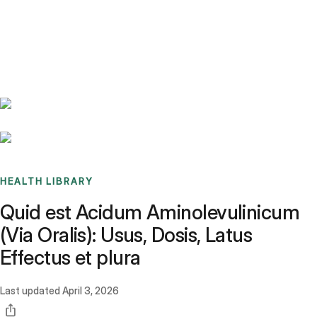
Benchmarks
Stories
FAQ
Sign up / Log in
HEALTH LIBRARY
Quid est Acidum Aminolevulinicum
(Via Oralis): Usus, Dosis, Latus
Effectus et plura
Last updated
April 3, 2026