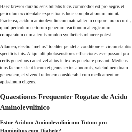
Haec brevior duratio sensibilitatis lucis commodior est pro aegris et
periculum accidentalis expositionis lucis complicationum minuit.
Praeterea, acidum aminolevulinicum naturaliter in corpore tuo occurrit,
quod periculum certorum generum reactionum allergicarum
comparatum cum alternis omnino syntheticis minuere potest.
Attamen, electio "melius" totaliter pendet a conditione et circumstantiis
specificis tuis. Aliqui alii photosensitores efficaciores esse possunt pro
certis generibus cancri vel altius in textus penetrare possunt. Medicus
tuus factores sicut locum et genus textus abnormis, valetudinem tuam
generalem, et vivendi rationem considerabit cum medicamentum
aptissimum eligens.
Quaestiones Frequenter Rogatae de Acido
Aminolevulinico
Estne Acidum Aminolevulinicum Tutum pro
Hominibus cum Diabete?