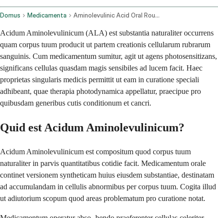
Domus
Medicamenta
Aminolevulinic Acid Oral Route
Acidum Aminolevulinicum (ALA) est substantia naturaliter occurrens
quam corpus tuum producit ut partem creationis cellularum rubrarum
sanguinis. Cum medicamentum sumitur, agit ut agens photosensitizans,
significans cellulas quasdam magis sensibiles ad lucem facit. Haec
proprietas singularis medicis permittit ut eam in curatione speciali
adhibeant, quae therapia photodynamica appellatur, praecipue pro
quibusdam generibus cutis conditionum et cancri.
Quid est Acidum Aminolevulinicum?
Acidum Aminolevulinicum est compositum quod corpus tuum
naturaliter in parvis quantitatibus cotidie facit. Medicamentum orale
continet versionem syntheticam huius eiusdem substantiae, destinatam
ad accumulandam in cellulis abnormibus per corpus tuum. Cogita illud
ut adiutorium scopum quod areas problematum pro curatione notat.
Medicamentum operatur abso- bendo praeferenter cellulas celeriter