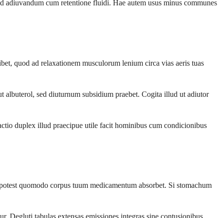
el ad adiuvandum cum retentione fluidi. Hae autem usus minus communes
bet, quod ad relaxationem musculorum lenium circa vias aeris tuas
 albuterol, sed diuturnum subsidium praebet. Cogita illud ut adiutor
ctio duplex illud praecipue utile facit hominibus cum condicionibus
cere potest quomodo corpus tuum medicamentum absorbet. Si stomachum
ur. Degluti tabulas extensas emissiones integras sine contusionibus,