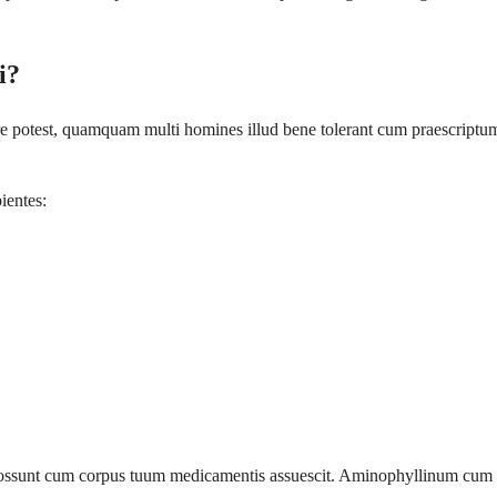
i?
 potest, quamquam multi homines illud bene tolerant cum praescriptum 
ientes:
possunt cum corpus tuum medicamentis assuescit. Aminophyllinum cum ci