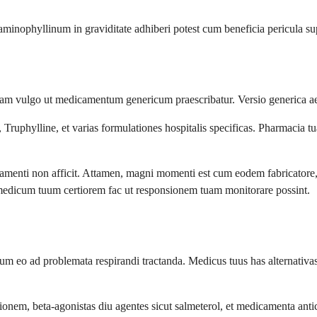
inophyllinum in graviditate adhiberi potest cum beneficia pericula super
m vulgo ut medicamentum genericum praescribatur. Versio generica aeque
uphylline, et varias formulationes hospitalis specificas. Pharmacia tu
enti non afficit. Attamen, magni momenti est cum eodem fabricatore, q
medicum tuum certiorem fac ut responsionem tuam monitorare possint.
m eo ad problemata respirandi tractanda. Medicus tuus has alternativas
tionem, beta-agonistas diu agentes sicut salmeterol, et medicamenta ant