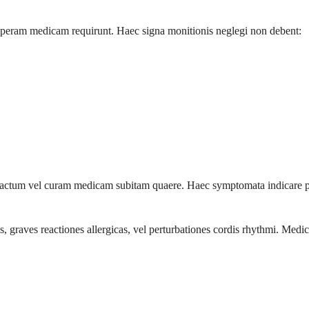
peram medicam requirunt. Haec signa monitionis neglegi non debent:
tactum vel curam medicam subitam quaere. Haec symptomata indicare pos
, graves reactiones allergicas, vel perturbationes cordis rhythmi. Medic