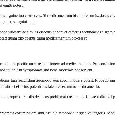
emitti potest.
 sanguine tuo conserves. Si medicamentum bis in die sumis, doses circit
gradus sanguinis tui.
 substantiae similes effectus habent et effectus secundarios augere po
 potest quam cito corpus tuum medicamentum processat.
em tuam specificam et responsionem ad medicamentum. Pro condicionibu
annos utuntur ut symptomata sua bene moderata conservent.
rationis tuae secundum quomodo agis accommodare potest. Probatio sang
actatio et effectus potentiales laterales ex nimio medicamento.
o loquens. Subito desinens problemata respirationis tuae redire vel p
tomata eorum peiora sunt, sicut in tempore allergiae vel frigoris. Med