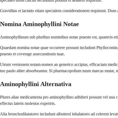
speciales dosis calculi secundum pondus et aetatem requirunt.
Graviditas et lactatio etiam specialem considerationem requirunt. Dum am
Nomina Aminophyllini Notae
Aminophyllinum sub pluribus nominibus notae praesto est, quamvis etia
Quaedam nomina notae quae occurrere possunt includunt Phyllocontin, Tr
praesto et coverage assecurationis tuae.
Utrum versionem notam-nomen an generico accipias, efficaciam medicam
tuo paulo aliter absorbeantur. Si pharmacopolium tuum marcas mutat, 
Aminophyllini Alternativa
Plures aliae medicamenta pro aminophyllino adhiberi possunt vel una cu
effectus lateris molestos experiris.
Alia bronchodilatatores includunt albuterol inhalatores ad celerem leva