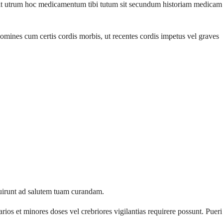
bit utrum hoc medicamentum tibi tutum sit secundum historiam medicam
mines cum certis cordis morbis, ut recentes cordis impetus vel graves
uirunt ad salutem tuam curandam.
ios et minores doses vel crebriores vigilantias requirere possunt. Pueri