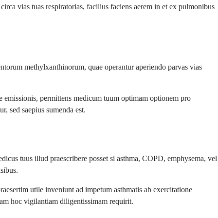
a vias tuas respiratorias, facilius faciens aerem in et ex pulmonibus
amentorum methylxanthinorum, quae operantur aperiendo parvas vias
sae emissionis, permittens medicum tuum optimam optionem pro
tur, sed saepius sumenda est.
edicus tuus illud praescribere posset si asthma, COPD, emphysema, vel
sibus.
raesertim utile inveniunt ad impetum asthmatis ab exercitatione
m hoc vigilantiam diligentissimam requirit.