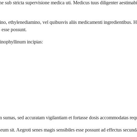
sub stricta supervisione medica uti. Medicus tuus diligenter aestima
, ethylenediamino, vel quibusvis aliis medicamenti ingredientibus. Ho
 esse possunt.
inophyllinum incipias:
 sumas, sed accuratam vigilantiam et fortasse dosis accommodatas req
m sit. Aegroti senes magis sensibiles esse possunt ad effectus secundar