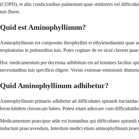
(COPD), et aliis condicionibus pulmonum quae stridorem vel difficultat
tuis fluere.
Quid est Aminophyllinum?
Aminophyllinum est compositio theophyllini et ethylenediamini quae ad
respiratorias in pulmonibus tuis. Potes cogitare de eo sicut clavem quae a
Hoc medicamentum per decennia adhibitum est ad homines facilius spi
necessitatibus tuis specificis eligere. Versio extensae emissionis diut
Quid Aminophyllinum adhibetur?
Aminophyllinum primario adhibetur ad difficultates spirandi tractanda
bronchitidem chronicam habes. Potest etiam adiuvare cum difficultatib
Medicamentum praecipue utile est hominibus qui difficultates spirandi 
inductum praecavendum. Interdum medici etiam aminophyllinum praescrib