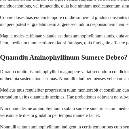
manducationibus, vel frangendis, quia hoc nimium medicamentum simul 
Conare doses tuas eodem tempore cotidie sumere ut gradus constantes in
incipere potest et gradatim eam augere secundum responsionem tuam et 
Magna moles caffeinae vitanda est dum aminophyllinum sumis, quia ambae
Item, medicum tuum certiorem fac si fumigas, quia fumigatio afficere
Quamdiu Aminophyllinum Sumere Debeo?
Duratio curationis aminophyllini magnopere variat secundum condicion
ut therapia sustentationis sumas. Nonnulli illud per menses vel etiam 
Medicus tuus regulariter progressum tuum monitorabit et consilium cu
curandum ut ius quantitatis accipias. Hae probationes adiuvant ne sub-tr
Numquam desine aminophyllinum subito sumere sine prius cum medico tu
verisimile te dosim gradatim per tempus minuere faciet.
Nonnulli tantum aminophyllinum indigent in certis temporibus cum symp