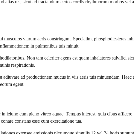
t ad alias res, sicut ad tractandum certos cordis rhythmorum morbos v
 musculos viarum aeris constringunt. Speciatim, phosphodiesteras inhi
t inflammationem in pulmonibus tuis minuit.
atoribus. Non tam celeriter agens est quam inhalatores salvifici sicut
inis respirationis.
st adiuvare ad productionem mucus in viis aeris tuis minuendam. Haec a
 eorum egent.
e in ieiuno cum pleno vitreo aquae. Tempus interest, quia cibus affi
d conare constans esse cum exercitatione tua.
mulationes extensae emissionis plerumque singulis 12 vel 24 horis sumunt