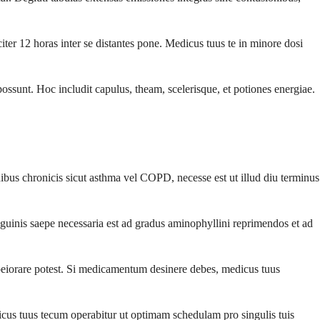
er 12 horas inter se distantes pone. Medicus tuus te in minore dosi
ssunt. Hoc includit capulus, theam, scelerisque, et potiones energiae.
s chronicis sicut asthma vel COPD, necesse est ut illud diu terminus
uinis saepe necessaria est ad gradus aminophyllini reprimendos et ad
eiorare potest. Si medicamentum desinere debes, medicus tuus
icus tuus tecum operabitur ut optimam schedulam pro singulis tuis