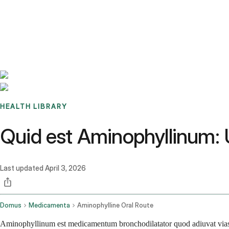
Benchmarks
Stories
FAQ
Sign up / Log in
HEALTH LIBRARY
Quid est Aminophyllinum: U
Last updated
April 3, 2026
Domus
Medicamenta
Aminophylline Oral Route
Aminophyllinum est medicamentum bronchodilatator quod adiuvat vias t