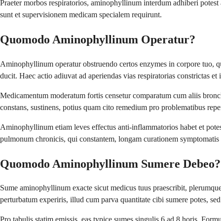
Praeter morbos respiratorios, aminophyllinum interdum adhiberi potes
sunt et supervisionem medicam specialem requirunt.
Quomodo Aminophyllinum Operatur?
Aminophyllinum operatur obstruendo certos enzymes in corpore tuo, qui
ducit. Haec actio adiuvat ad aperiendas vias respiratorias constrictas e
Medicamentum moderatum fortis censetur comparatum cum aliis bronchodil
constans, sustinens, potius quam cito remedium pro problematibus repent
Aminophyllinum etiam leves effectus anti-inflammatorios habet et pote
pulmonum chronicis, qui constantem, longam curationem symptomatis
Quomodo Aminophyllinum Sumere Debeo?
Sume aminophyllinum exacte sicut medicus tuus praescribit, plerumqu
perturbatum experiris, illud cum parva quantitate cibi sumere potes, se
Pro tabulis statim emissis, eas typice sumes singulis 6 ad 8 horis. For