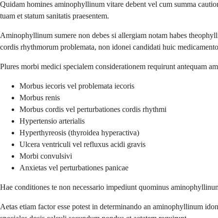
Quidam homines aminophyllinum vitare debent vel cum summa cautione 
tuam et statum sanitatis praesentem.
Aminophyllinum sumere non debes si allergiam notam habes theophyllino
cordis rhythmorum problemata, non idonei candidati huic medicamento
Plures morbi medici specialem considerationem requirunt antequam am
Morbus iecoris vel problemata iecoris
Morbus renis
Morbus cordis vel perturbationes cordis rhythmi
Hypertensio arterialis
Hyperthyreosis (thyroidea hyperactiva)
Ulcera ventriculi vel refluxus acidi gravis
Morbi convulsivi
Anxietas vel perturbationes panicae
Hae conditiones te non necessario impediunt quominus aminophyllinum
Aetas etiam factor esse potest in determinando an aminophyllinum idoneu