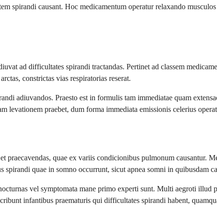
em spirandi causant. Hoc medicamentum operatur relaxando musculos circ
iuvat ad difficultates spirandi tractandas. Pertinet ad classem medic
rctas, constrictas vias respiratorias reserat.
randi adiuvandos. Praesto est in formulis tam immediatae quam exten
urnam levationem praebet, dum forma immediata emissionis celerius opera
s et praecavendas, quae ex variis condicionibus pulmonum causantur. M
us spirandi quae in somno occurrunt, sicut apnea somni in quibusdam ca
nocturnas vel symptomata mane primo experti sunt. Multi aegroti illud p
unt infantibus praematuris qui difficultates spirandi habent, quamqua