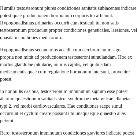
Humilis testosteronum plures condiciones sanitatis subiacentes indicare
potest quae productionem hormonum corporis tui afficiunt.
Hypogonadismus primarius occurrit cum testiculi tui non satis
testosteronum producunt propter condiciones geneticales, laesiones, vel
quasdam curationes medicorum.
Hypogonadismus secundarius accidit cum cerebrum tuum signa
propria non mittit ad productionem testosteroni stimulandam. Hoc ex
morbis glandulae pituitarie, iniuriis capitis, vel quibusdam
medicamentis quae cum regulatione hormonum intersunt, provenire
potest.
In nonnullis casibus, testosteronum imminutum signum esse potest
aliarum quaestionum sanitatis sicut syndromae metabolicae, diabetae
typi 2, vel morbi cardiovasculares. Hae conditiones saepe simul
occurrunt et cyclum creare possunt ubi unaquaeque quaestio alias
peiorat.
Raro, testosteronum imminutum condiciones graviores indicare potest