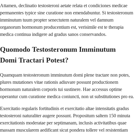
Attamen, declinatio testosteroni aetate relata et condiciones medicae
permanentes typice sine curatione non emendabuntur. Si testosteronum
imminutum tuum propter senectutem naturalem vel damnum
organorum hormonum producentium est, verisimile est te therapia
medica continua indigere ad gradus sanos conservandos.
Quomodo Testosteronum Imminutum
Domi Tractari Potest?
Quamquam testosteronum imminutum domi plene tractare non potes,
plures mutationes vitae rationis adiuvare possunt productionem
hormonum naturalem corporis tui sustinere. Hae accessus optime
operantur cum curatione medica coniuncti, non ut substitutiones pro ea.
Exercitatio regularis fortitudinis et exercitatio altae intensitatis gradus
testosteroni naturaliter augere possunt. Propositum saltem 150 minuta
exercitationis moderatae per septimanam, inclusis activitatibus quae
massam muscularem aedificant sicut pondera tollere vel resistentiam