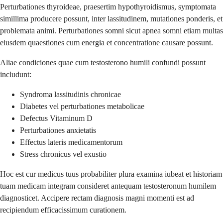
Perturbationes thyroideae, praesertim hypothyroidismus, symptomata
simillima producere possunt, inter lassitudinem, mutationes ponderis, et
problemata animi. Perturbationes somni sicut apnea somni etiam multas
eiusdem quaestiones cum energia et concentratione causare possunt.
Aliae condiciones quae cum testosterono humili confundi possunt
includunt:
Syndroma lassitudinis chronicae
Diabetes vel perturbationes metabolicae
Defectus Vitaminum D
Perturbationes anxietatis
Effectus lateris medicamentorum
Stress chronicus vel exustio
Hoc est cur medicus tuus probabiliter plura examina iubeat et historiam
tuam medicam integram consideret antequam testosteronum humilem
diagnosticet. Accipere rectam diagnosis magni momenti est ad
recipiendum efficacissimum curationem.