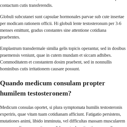
contactum cutis transferendis.
Globuli subcutanei sunt capsulae hormonales parvae sub cute insertae
per modicam rationem officii. Hi globuli lente testosteronum per 3-6
menses emittunt, gradus constantes sine attentione cotidiana
praebentes.
Emplastrum transdermale similia gelis topicis operantur, sed in dosibus
praemensis veniunt, quae in cutem mundam et siccam adhibes.
Commoditatem et constantem dosim praebent, sed in nonnullis
hominibus cutis irritationem causare possunt.
Quando medicum consulam propter
humilem testosteronem?
Medicum consulas oportet, si plura symptomata humilis testosteronis
experiris, quae vitam tuam cotidianam afficiunt. Fatigatio persistens,
mutationes animi, libido imminuta, vel difficultas massam muscularem