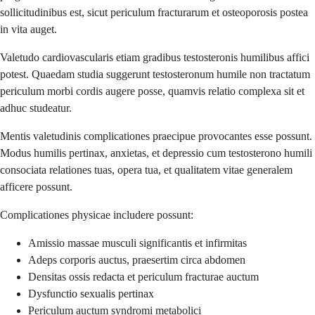
sollicitudinibus est, sicut periculum fracturarum et osteoporosis postea
in vita auget.
Valetudo cardiovascularis etiam gradibus testosteronis humilibus affici
potest. Quaedam studia suggerunt testosteronum humile non tractatum
periculum morbi cordis augere posse, quamvis relatio complexa sit et
adhuc studeatur.
Mentis valetudinis complicationes praecipue provocantes esse possunt.
Modus humilis pertinax, anxietas, et depressio cum testosterono humili
consociata relationes tuas, opera tua, et qualitatem vitae generalem
afficere possunt.
Complicationes physicae includere possunt:
Amissio massae musculi significantis et infirmitas
Adeps corporis auctus, praesertim circa abdomen
Densitas ossis redacta et periculum fracturae auctum
Dysfunctio sexualis pertinax
Periculum auctum syndromi metabolici