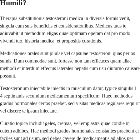
Humili?
Therapia substitutionis testosteroni medica in diversis formis venit,
singula cum suis beneficiis et considerationibus. Medicus tuus te
adiuvabit ut methodum eligas quae optimam operam dat pro modo
vivendi tuo, historia medica, et propositis curationis.
Medicationes orales sunt pilulae vel capsulae testosteroni quas per os
sumis. Dum commodae sunt, fortasse non tam efficaces quam aliae
methodi et interdum effectus laterales hepatis cum usu diuturno causare
possunt.
Testosteronum iniectabile iniectis in musculum datur, typice singulis 1-
4 septimanis secundum medicamentum specificum. Haec methodus
gradus hormonales certos praebet, sed visitas medicas regulares requirit
vel discere te ipsum iniectare.
Curatio topica includit geles, cremas, vel emplastra quae cotidie in
cutem adhibes. Hae methodi gradus hormonales constantes praebent et
faciles sunt ad usum, sed debes cavere de medicamentis ad alios per