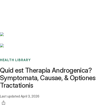
Benchmarks
Stories
FAQ
Sign up / Log in
HEALTH LIBRARY
Quid est Therapia Androgenica?
Symptomata, Causae, & Optiones
Tractationis
Last updated
April 3, 2026