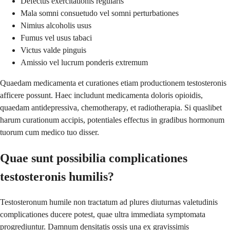
Defectus exercitationis regularis
Mala somni consuetudo vel somni perturbationes
Nimius alcoholis usus
Fumus vel usus tabaci
Victus valde pinguis
Amissio vel lucrum ponderis extremum
Quaedam medicamenta et curationes etiam productionem testosteronis
afficere possunt. Haec includunt medicamenta doloris opioidis,
quaedam antidepressiva, chemotherapy, et radiotherapia. Si quaslibet
harum curationum accipis, potentiales effectus in gradibus hormonum
tuorum cum medico tuo disser.
Quae sunt possibilia complicationes
testosteronis humilis?
Testosteronum humile non tractatum ad plures diuturnas valetudinis
complicationes ducere potest, quae ultra immediata symptomata
progrediuntur. Damnum densitatis ossis una ex gravissimis