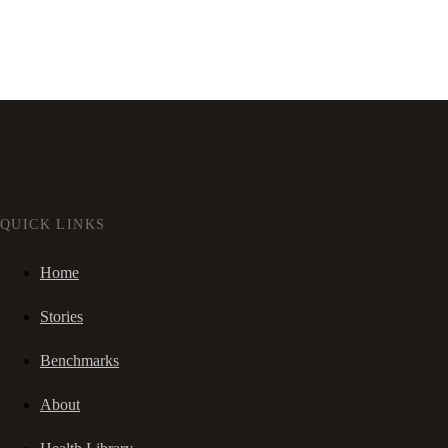
QUICK LINKS
Home
Stories
Benchmarks
About