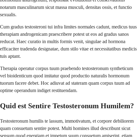
notarum masculinarum sicut massa musculi, densitas ossis, et functio
sexualis.
Cum gradus testosteroni tui infra limites normales cadunt, medicus tuus
therapiam androgenicam praescribere potest ut eos ad gradus sanos
reducat. Haec curatio in multis formis venit, singulae ad hormona
efficaciter tradenda designatae, dum stilo vitae et necessitatibus medicis
tuis aptant.
Therapia operatur corpus tuum praebendo testosteronum syntheticum
vel bioidenticum quod imitatur quod productio naturalis hormonum
tuorum facere debet. Hoc adiuvat ad stateram quam corpus tuum ad
optime operandum indiget restituendam.
Quid est Sentire Testosteronum Humilem?
Testosteronum humilis te lassum, immotivatum, et corpore debiliorem
quam consuetum sentire potest. Multi homines illud describunt sicut
sensum quod energiam et impetum suum consuetum amiserint, etiam