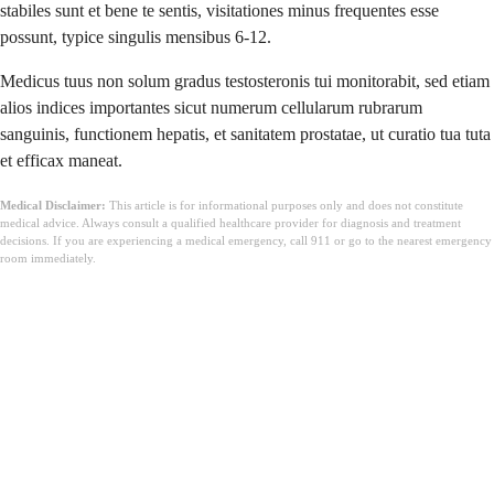
stabiles sunt et bene te sentis, visitationes minus frequentes esse
possunt, typice singulis mensibus 6-12.
Medicus tuus non solum gradus testosteronis tui monitorabit, sed etiam
alios indices importantes sicut numerum cellularum rubrarum
sanguinis, functionem hepatis, et sanitatem prostatae, ut curatio tua tuta
et efficax maneat.
Medical Disclaimer:
This article is for informational purposes only and does not constitute
medical advice. Always consult a qualified healthcare provider for diagnosis and treatment
decisions. If you are experiencing a medical emergency, call 911 or go to the nearest emergency
room immediately.