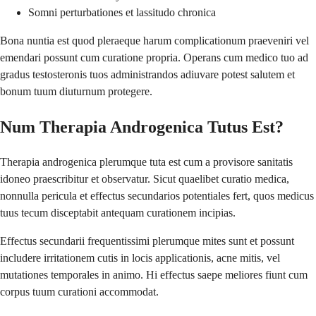
Somni perturbationes et lassitudo chronica
Bona nuntia est quod pleraeque harum complicationum praeveniri vel
emendari possunt cum curatione propria. Operans cum medico tuo ad
gradus testosteronis tuos administrandos adiuvare potest salutem et
bonum tuum diuturnum protegere.
Num Therapia Androgenica Tutus Est?
Therapia androgenica plerumque tuta est cum a provisore sanitatis
idoneo praescribitur et observatur. Sicut quaelibet curatio medica,
nonnulla pericula et effectus secundarios potentiales fert, quos medicus
tuus tecum disceptabit antequam curationem incipias.
Effectus secundarii frequentissimi plerumque mites sunt et possunt
includere irritationem cutis in locis applicationis, acne mitis, vel
mutationes temporales in animo. Hi effectus saepe meliores fiunt cum
corpus tuum curationi accommodat.