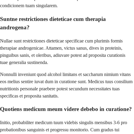
condicionem tuam singularem.
Suntne restrictiones dieteticae cum therapia
androgena?
Nullae sunt restrictiones dieteticae specificae cum plurimis formis
therapiae androgenicae. Attamen, victus sanus, dives in proteinis,
pinguibus sanis, et oleribus, adiuvare potest ad proposita curationis
tuae generalia sustinenda.
Nonnulli inveniunt quod alcohol limitans et saccharum nimium vitans
eos melius sentire iuvat dum in curatione sunt. Medicus tuus consilium
nutritionis personale praebere potest secundum necessitates tuas
specificas et proposita sanitatis.
Quotiens medicum meum videre debebo in curatione?
Initio, probabiliter medicum tuum videbis singulis mensibus 3-6 pro
probationibus sanguinis et progressu monitorio. Cum gradus tui