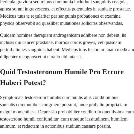
Pericula graviora sed minus communia includunt sanguinis coagula,
apnea somni ingravescens, et effectus potentiales in sanitate prostatae.
Medicus tuus te regulariter per sanguinis probationes et examina
physica observabit ad quaslibet mutationes sollicitas observandas.
Quidam homines therapiam androgenicam adhibere non debent, iis
inclusis qui cancer prostatae, morbos cordis graves, vel quasdam
perturbationes sanguinis habent. Medicus tuus historiam tuam medicam
diligenter recognoscet ut curatio tibi tuta sit.
Quid Testosteronum Humile Pro Errore
Haberi Potest?
Symptomata testosteroni humilis cum multis aliis conditionibus
sanitatis communibus congruere possunt, unde probatio propria tam
magni momenti est. Depressio probabiliter conditio frequentissima cum
testosterono humili confunditur, cum utraque lassitudinem, humilem
animum, et redactam in actionibus studium causare possint.