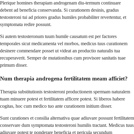
Plerique homines therapiam androgenam diu-termum continuare
debent ad beneficia conservanda. Si curationem desinis, gradus
testosteroni tui ad priores gradus humiles probabiliter revertentur, et
symptomata redire possunt.
Si autem testosteronum tuum humile causatum est per factores
temporales sicut medicamenta vel morbos, medicus tuus curationem
desinere commendare posset ut videat an productio naturalis tua
recuperaverit. Semper de mutationibus cum provisore sanitatis tuae
primum disser.
Num therapia androgena fertilitatem meam afficiet?
Therapia substitutionis testosteroni productionem spermam naturalem
tuam minuere potest et fertilitatem afficere potest. Si liberos habere
cogitas, hoc cum medico tuo ante curationem initium disser.
Sunt curationes et consilia alternativa quae adiuvare possunt fertilitatem
conservare dum symptomata testosteroni humilis tractant. Medicus tuus
adiuvare potest te ponderare beneficia et pericula secundum