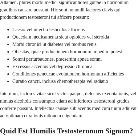
Attamen, plures morbi medici significantiores guttae in hormonum
gradibus causare possunt. Hic sunt nonnulli factores clavis qui
productionem testosteroni tui afficere possunt:
Laesio vel infectio testiculos afficiens
Quaedam medicamenta sicut opioides vel steroida
Morbi chronici ut diabetes vel morbus renis
Obesitas, quae productionem hormonum impedire potest
Somni perturbationes, praesertim apnea somni
Excessus accentus vel depressio chronica
Conditiones geneticae evolutionem hormonum afficientes
Curatio cancri, inclusa chemotherapia vel radiatio
Interdum, factores vitae sicut victus pauper, defectus exercitationis, vel
nimius alcoholis consumptio etiam ad inferiores testosteroni gradus
conferre possunt. Intellectus causae subiacentis medicum tuum adiuvat
ad optimam curationis rationem eligendam.
Quid Est Humilis Testosteronum Signum?