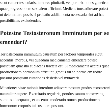
sicut cancer testicularis, tumores pituitarii, vel perturbationes geneticae
quae progressionem sexualem afficiunt. Medicus tuus adiuvare potest
ut determinare possis si probatio additamenta necessaria sint ad has
possibilitates excludendas.
Potestne Testosteronum Imminutum per se
emendari?
Testosteronum imminutum causatum per factores temporales sicut
accentus, morbus, vel quaedam medicamenta emendare potest
postquam quaestio subiacens tractata est. Si medicamenta accipis quae
productionem hormonum afficiunt, gradus tui ad normalem redire
possunt postquam curationes desieris vel mutaveris.
Mutationes vitae rationis interdum adiuvare possunt gradus testosteroni
naturaliter augere. Exercitatio regularis, pondus sanum conservans,
somnus adaequatus, et accentus moderatio omnes productionem
hormonum corporis tui sustinere possunt.