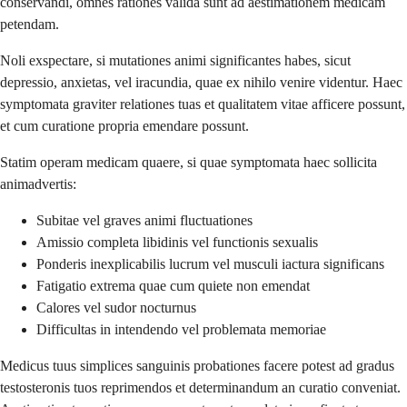
conservandi, omnes rationes valida sunt ad aestimationem medicam
petendam.
Noli exspectare, si mutationes animi significantes habes, sicut
depressio, anxietas, vel iracundia, quae ex nihilo venire videntur. Haec
symptomata graviter relationes tuas et qualitatem vitae afficere possunt,
et cum curatione propria emendare possunt.
Statim operam medicam quaere, si quae symptomata haec sollicita
animadvertis:
Subitae vel graves animi fluctuationes
Amissio completa libidinis vel functionis sexualis
Ponderis inexplicabilis lucrum vel musculi iactura significans
Fatigatio extrema quae cum quiete non emendat
Calores vel sudor nocturnus
Difficultas in intendendo vel problemata memoriae
Medicus tuus simplices sanguinis probationes facere potest ad gradus
testosteronis tuos reprimendos et determinandum an curatio conveniat.