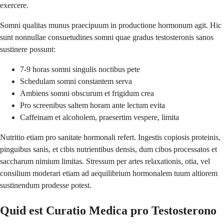
exercere.
Somni qualitas munus praecipuum in productione hormonum agit. Hic
sunt nonnullae consuetudines somni quae gradus testosteronis sanos
sustinere possunt:
7-9 horas somni singulis noctibus pete
Schedulam somni constantem serva
Ambiens somni obscurum et frigidum crea
Pro screenibus saltem horam ante lectum evita
Caffeinam et alcoholem, praesertim vespere, limita
Nutritio etiam pro sanitate hormonali refert. Ingestis copiosis proteinis,
pinguibus sanis, et cibis nutrientibus densis, dum cibos processatos et
saccharum nimium limitas. Stressum per artes relaxationis, otia, vel
consilium moderari etiam ad aequilibrium hormonalem tuum altiorem
sustinendum prodesse potest.
Quid est Curatio Medica pro Testosterono