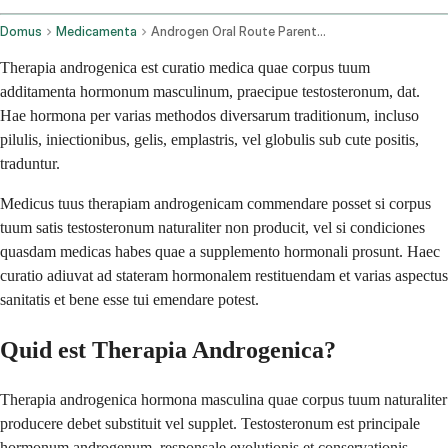
Domus
Medicamenta
Androgen Oral Route Parenteral Route Subcutaneous Route Topical Application Route Transdermal Route
Therapia androgenica est curatio medica quae corpus tuum
additamenta hormonum masculinum, praecipue testosteronum, dat.
Hae hormona per varias methodos diversarum traditionum, incluso
pilulis, iniectionibus, gelis, emplastris, vel globulis sub cute positis,
traduntur.
Medicus tuus therapiam androgenicam commendare posset si corpus
tuum satis testosteronum naturaliter non producit, vel si condiciones
quasdam medicas habes quae a supplemento hormonali prosunt. Haec
curatio adiuvat ad stateram hormonalem restituendam et varias aspectus
sanitatis et bene esse tui emendare potest.
Quid est Therapia Androgenica?
Therapia androgenica hormona masculina quae corpus tuum naturaliter
producere debet substituit vel supplet. Testosteronum est principale
hormonum androgenum, responsale evolutionis et conservationis