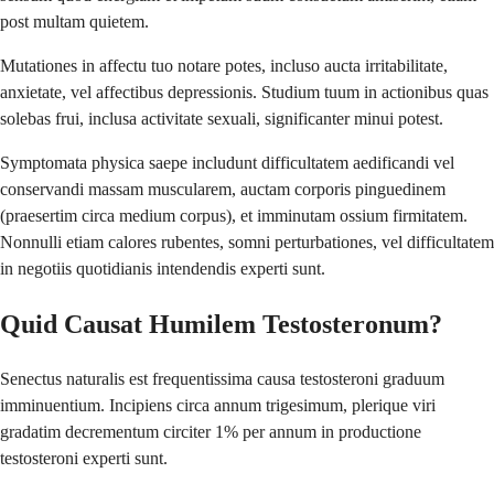
post multam quietem.
Mutationes in affectu tuo notare potes, incluso aucta irritabilitate,
anxietate, vel affectibus depressionis. Studium tuum in actionibus quas
solebas frui, inclusa activitate sexuali, significanter minui potest.
Symptomata physica saepe includunt difficultatem aedificandi vel
conservandi massam muscularem, auctam corporis pinguedinem
(praesertim circa medium corpus), et imminutam ossium firmitatem.
Nonnulli etiam calores rubentes, somni perturbationes, vel difficultatem
in negotiis quotidianis intendendis experti sunt.
Quid Causat Humilem Testosteronum?
Senectus naturalis est frequentissima causa testosteroni graduum
imminuentium. Incipiens circa annum trigesimum, plerique viri
gradatim decrementum circiter 1% per annum in productione
testosteroni experti sunt.