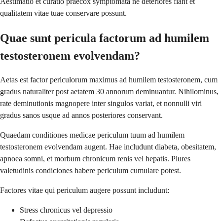
Aestimatio et curatio praecox symptomata ne deteriores fiant et
qualitatem vitae tuae conservare possunt.
Quae sunt pericula factorum ad humilem
testosteronem evolvendam?
Aetas est factor periculorum maximus ad humilem testosteronem, cum
gradus naturaliter post aetatem 30 annorum deminuantur. Nihilominus,
rate deminutionis magnopere inter singulos variat, et nonnulli viri
gradus sanos usque ad annos posteriores conservant.
Quaedam conditiones medicae periculum tuum ad humilem
testosteronem evolvendam augent. Hae includunt diabeta, obesitatem,
apnoea somni, et morbum chronicum renis vel hepatis. Plures
valetudinis condiciones habere periculum cumulare potest.
Factores vitae qui periculum augere possunt includunt:
Stress chronicus vel depressio