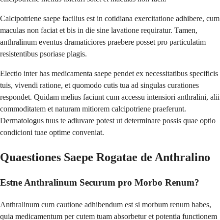
Calcipotriene saepe facilius est in cotidiana exercitatione adhibere, cum
maculas non faciat et bis in die sine lavatione requiratur. Tamen,
anthralinum eventus dramaticiores praebere posset pro particulatim
resistentibus psoriase plagis.
Electio inter has medicamenta saepe pendet ex necessitatibus specificis
tuis, vivendi ratione, et quomodo cutis tua ad singulas curationes
respondet. Quidam melius faciunt cum accessu intensiori anthralini, alii
commoditatem et naturam mitiorem calcipotriene praeferunt.
Dermatologus tuus te adiuvare potest ut determinare possis quae optio
condicioni tuae optime conveniat.
Quaestiones Saepe Rogatae de Anthralino
Estne Anthralinum Securum pro Morbo Renum?
Anthralinum cum cautione adhibendum est si morbum renum habes,
quia medicamentum per cutem tuam absorbetur et potentia functionem