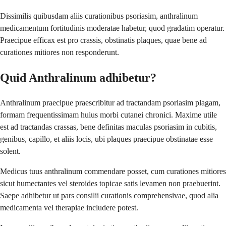
Dissimilis quibusdam aliis curationibus psoriasim, anthralinum
medicamentum fortitudinis moderatae habetur, quod gradatim operatur.
Praecipue efficax est pro crassis, obstinatis plaques, quae bene ad
curationes mitiores non responderunt.
Quid Anthralinum adhibetur?
Anthralinum praecipue praescribitur ad tractandam psoriasim plagam,
formam frequentissimam huius morbi cutanei chronici. Maxime utile
est ad tractandas crassas, bene definitas maculas psoriasim in cubitis,
genibus, capillo, et aliis locis, ubi plaques praecipue obstinatae esse
solent.
Medicus tuus anthralinum commendare posset, cum curationes mitiores
sicut humectantes vel steroides topicae satis levamen non praebuerint.
Saepe adhibetur ut pars consilii curationis comprehensivae, quod alia
medicamenta vel therapiae includere potest.