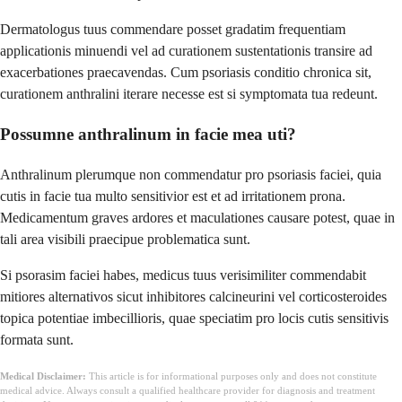
Dermatologus tuus commendare posset gradatim frequentiam
applicationis minuendi vel ad curationem sustentationis transire ad
exacerbationes praecavendas. Cum psoriasis conditio chronica sit,
curationem anthralini iterare necesse est si symptomata tua redeunt.
Possumne anthralinum in facie mea uti?
Anthralinum plerumque non commendatur pro psoriasis faciei, quia
cutis in facie tua multo sensitivior est et ad irritationem prona.
Medicamentum graves ardores et maculationes causare potest, quae in
tali area visibili praecipue problematica sunt.
Si psorasim faciei habes, medicus tuus verisimiliter commendabit
mitiores alternativos sicut inhibitores calcineurini vel corticosteroides
topica potentiae imbecillioris, quae speciatim pro locis cutis sensitivis
formata sunt.
Medical Disclaimer:
This article is for informational purposes only and does not constitute
medical advice. Always consult a qualified healthcare provider for diagnosis and treatment