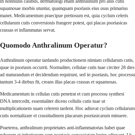
In nonnullis casibus, dermatologi etiam anthralinum pro aliis cutis
squamosae morbis utuntur, quamquam psoriasis eius usus primarius
manet. Medicamentum praecipue pretiosum est, quia cyclum celeris
cellularum cutis conversionis frangere potest, qui placas psoriasicas
crassas et inflammatas servat.
Quomodo Anthralinum Operatur?
Anthralinum operatur tardando productionem nimiam cellularum cutis,
quae in psoriasis occurrit. Normaliter, cellulae cutis tuae circiter 28 dies
ad maturandum et decidendum requirunt, sed in psoriasis, hoc processu
tantum 3-4 diebus fit, creans illas placas crassas et squamosas.
Medicamentum in cellulas cutis penetrat et cum processu synthesi
DNA intercedit, essentialiter dicens cellulis cutis tuae ut
multiplicationem suam celerem tardent. Hoc adiuvat cyclum cellularum
cutis normalizare et crassitudinem placarum psoriasicarum minuere.
Praeterea, anthralinum proprietates anti-inflammatorias habet quae
ruborem et irritationem cum psoriasis consociatam lenire adiuvant. Ut