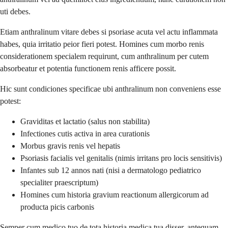
uti debes.
Etiam anthralinum vitare debes si psoriase acuta vel actu inflammata
habes, quia irritatio peior fieri potest. Homines cum morbo renis
considerationem specialem requirunt, cum anthralinum per cutem
absorbeatur et potentia functionem renis afficere possit.
Hic sunt condiciones specificae ubi anthralinum non conveniens esse
potest:
Graviditas et lactatio (salus non stabilita)
Infectiones cutis activa in area curationis
Morbus gravis renis vel hepatis
Psoriasis facialis vel genitalis (nimis irritans pro locis sensitivis)
Infantes sub 12 annos nati (nisi a dermatologo pediatrico
specialiter praescriptum)
Homines cum historia gravium reactionum allergicorum ad
producta picis carbonis
Semper cum medico tuo de tota historia medica tua disser, antequam