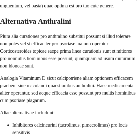
unguentum, vel pasta) quae optima est pro tuo cute genere.
Alternativa Anthralini
Plura alia curationes pro anthralino substitui possunt si illud tolerare
non potes vel si efficaciter pro psoriase tua non operatur.
Corticosteroides topicae saepe prima linea curationis sunt et mitiores
pro nonnullis hominibus esse possunt, quamquam ad usum diuturnum
non idoneae sunt.
Analogia Vitaminum D sicut calcipotriene aliam optionem efficacem
praebent sine maculandi quaestionibus anthralini. Haec medicamenta
aliter operantur, sed aeque efficacia esse possunt pro multis hominibus
cum psoriase plagarum.
Aliae alternativae includunt:
Inhibitores calcineurini (tacrolimus, pimecrolimus) pro locis
sensitivis