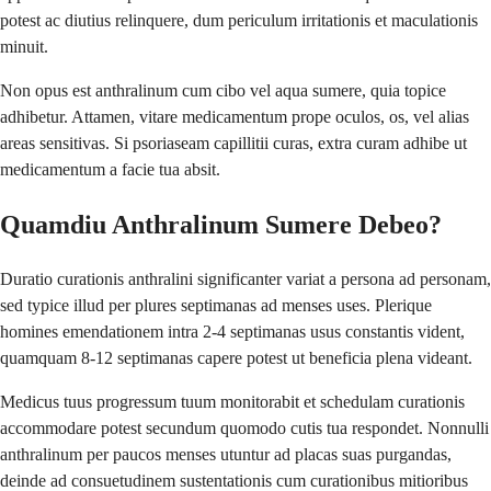
potest ac diutius relinquere, dum periculum irritationis et maculationis
minuit.
Non opus est anthralinum cum cibo vel aqua sumere, quia topice
adhibetur. Attamen, vitare medicamentum prope oculos, os, vel alias
areas sensitivas. Si psoriaseam capillitii curas, extra curam adhibe ut
medicamentum a facie tua absit.
Quamdiu Anthralinum Sumere Debeo?
Duratio curationis anthralini significanter variat a persona ad personam,
sed typice illud per plures septimanas ad menses uses. Plerique
homines emendationem intra 2-4 septimanas usus constantis vident,
quamquam 8-12 septimanas capere potest ut beneficia plena videant.
Medicus tuus progressum tuum monitorabit et schedulam curationis
accommodare potest secundum quomodo cutis tua respondet. Nonnulli
anthralinum per paucos menses utuntur ad placas suas purgandas,
deinde ad consuetudinem sustentationis cum curationibus mitioribus