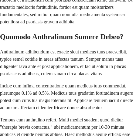
tractatio mediocris fortitudinis, fortior est quam moisturizers
fundamentales, sed mitior quam nonnulla medicamenta systemica
potentiora ad psoriasis gravem adhibita.
Quomodo Anthralinum Sumere Debeo?
Anthralinum adhibendum est exacte sicut medicus tuus praescribit,
typice semel cotidie in areas affectas tantum. Semper manus tuas
diligenter lava ante et post applicationem, et fac ut solum in placas
psoriasicas adhibeas, cutem sanam circa placas vitans.
Incipe cum infima concentratione quam medicus tuus commendat,
plerumque 0.1% ad 0.5%. Medicus tuus gradatim fortitudinem augere
potest cum cutis tua magis tolerans fit. Applicare tenuem iacuit directe
ad aream affectam et leniter fricare donec absorbeatur.
Tempus cum anthralino refert. Multi medici suadent quod dicitur
"therapia brevis contactus," ubi medicamentum per 10-30 minuta
applicas et deinde penitus ablues. Haec methodus aeque efficax esse