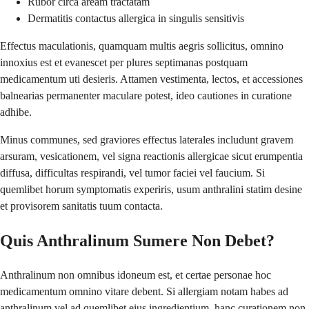
Rubor circa aream tractatam
Dermatitis contactus allergica in singulis sensitivis
Effectus maculationis, quamquam multis aegris sollicitus, omnino
innoxius est et evanescet per plures septimanas postquam
medicamentum uti desieris. Attamen vestimenta, lectos, et accessiones
balnearias permanenter maculare potest, ideo cautiones in curatione
adhibe.
Minus communes, sed graviores effectus laterales includunt gravem
arsuram, vesicationem, vel signa reactionis allergicae sicut erumpentia
diffusa, difficultas respirandi, vel tumor faciei vel faucium. Si
quemlibet horum symptomatis experiris, usum anthralini statim desine
et provisorem sanitatis tuum contacta.
Quis Anthralinum Sumere Non Debet?
Anthralinum non omnibus idoneum est, et certae personae hoc
medicamentum omnino vitare debent. Si allergiam notam habes ad
anthralinum vel ad quemlibet eius ingredientium, hanc curationem non