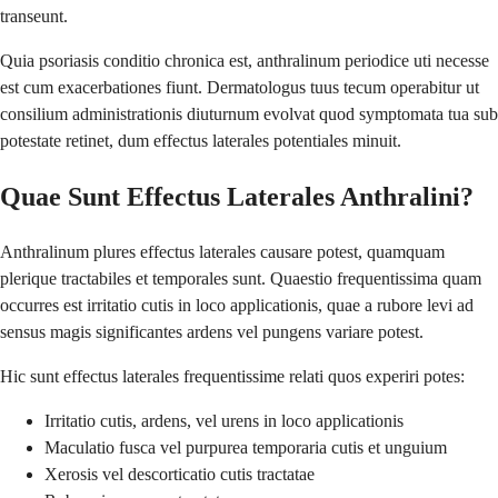
transeunt.
Quia psoriasis conditio chronica est, anthralinum periodice uti necesse
est cum exacerbationes fiunt. Dermatologus tuus tecum operabitur ut
consilium administrationis diuturnum evolvat quod symptomata tua sub
potestate retinet, dum effectus laterales potentiales minuit.
Quae Sunt Effectus Laterales Anthralini?
Anthralinum plures effectus laterales causare potest, quamquam
plerique tractabiles et temporales sunt. Quaestio frequentissima quam
occurres est irritatio cutis in loco applicationis, quae a rubore levi ad
sensus magis significantes ardens vel pungens variare potest.
Hic sunt effectus laterales frequentissime relati quos experiri potes:
Irritatio cutis, ardens, vel urens in loco applicationis
Maculatio fusca vel purpurea temporaria cutis et unguium
Xerosis vel descorticatio cutis tractatae