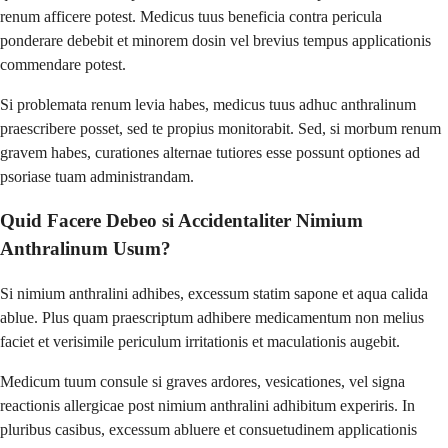
renum afficere potest. Medicus tuus beneficia contra pericula
ponderare debebit et minorem dosin vel brevius tempus applicationis
commendare potest.
Si problemata renum levia habes, medicus tuus adhuc anthralinum
praescribere posset, sed te propius monitorabit. Sed, si morbum renum
gravem habes, curationes alternae tutiores esse possunt optiones ad
psoriase tuam administrandam.
Quid Facere Debeo si Accidentaliter Nimium
Anthralinum Usum?
Si nimium anthralini adhibes, excessum statim sapone et aqua calida
ablue. Plus quam praescriptum adhibere medicamentum non melius
faciet et verisimile periculum irritationis et maculationis augebit.
Medicum tuum consule si graves ardores, vesicationes, vel signa
reactionis allergicae post nimium anthralini adhibitum experiris. In
pluribus casibus, excessum abluere et consuetudinem applicationis