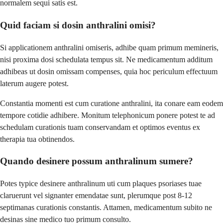
normalem sequi satis est.
Quid faciam si dosin anthralini omisi?
Si applicationem anthralini omiseris, adhibe quam primum memineris,
nisi proxima dosi schedulata tempus sit. Ne medicamentum additum
adhibeas ut dosin omissam compenses, quia hoc periculum effectuum
laterum augere potest.
Constantia momenti est cum curatione anthralini, ita conare eam eodem
tempore cotidie adhibere. Monitum telephonicum ponere potest te ad
schedulam curationis tuam conservandam et optimos eventus ex
therapia tua obtinendos.
Quando desinere possum anthralinum sumere?
Potes typice desinere anthralinum uti cum plaques psoriases tuae
claruerunt vel signanter emendatae sunt, plerumque post 8-12
septimanas curationis constantis. Attamen, medicamentum subito ne
desinas sine medico tuo primum consulto.