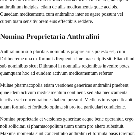
anthralinum incipias, etiam de aliis medicamentis quae accipis.
Quaedam medicamenta cum anthralino inter se agere possunt vel
cutem tuam sensitiviorem eius effectibus reddere.
Nomina Proprietaria Anthralini
Anthralinum sub pluribus nominibus proprietariis praesto est, cum
Drithocreme una ex formulis frequentissime praescriptis sit. Etiam illud
sub nominibus sicut Dithranol in nonnullis regionibus invenire potes,
quamquam hoc ad eundem activum medicamentum refertur.
Multae pharmacopolia etiam versiones genericas anthralini praebent,
quae idem activum medicamentum continent, sed alia medicamenta
inactiva vel concentrationes habere possunt. Medicus tuus specificabit
quam formula et fortitudo optima sit pro tua particulari condicione.
Nomina proprietaria et versiones genericae aeque bene operantur, ergo
noli sollicitari si pharmacopolium tuum unum pro altero substituit.
Maxima momenta sunt concentratio anthralini et formula basis (cremor,