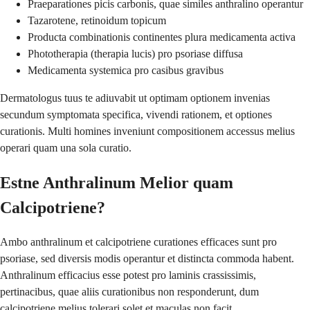
Praeparationes picis carbonis, quae similes anthralino operantur
Tazarotene, retinoidum topicum
Producta combinationis continentes plura medicamenta activa
Phototherapia (therapia lucis) pro psoriase diffusa
Medicamenta systemica pro casibus gravibus
Dermatologus tuus te adiuvabit ut optimam optionem invenias
secundum symptomata specifica, vivendi rationem, et optiones
curationis. Multi homines inveniunt compositionem accessus melius
operari quam una sola curatio.
Estne Anthralinum Melior quam
Calcipotriene?
Ambo anthralinum et calcipotriene curationes efficaces sunt pro
psoriase, sed diversis modis operantur et distincta commoda habent.
Anthralinum efficacius esse potest pro laminis crassissimis,
pertinacibus, quae aliis curationibus non responderunt, dum
calcipotriene melius tolerari solet et maculas non facit.