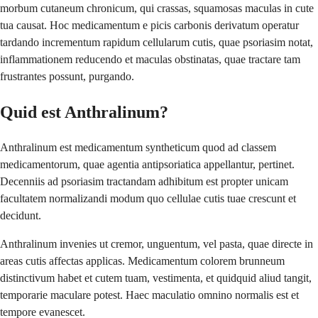
morbum cutaneum chronicum, qui crassas, squamosas maculas in cute
tua causat. Hoc medicamentum e picis carbonis derivatum operatur
tardando incrementum rapidum cellularum cutis, quae psoriasim notat,
inflammationem reducendo et maculas obstinatas, quae tractare tam
frustrantes possunt, purgando.
Quid est Anthralinum?
Anthralinum est medicamentum syntheticum quod ad classem
medicamentorum, quae agentia antipsoriatica appellantur, pertinet.
Decenniis ad psoriasim tractandam adhibitum est propter unicam
facultatem normalizandi modum quo cellulae cutis tuae crescunt et
decidunt.
Anthralinum invenies ut cremor, unguentum, vel pasta, quae directe in
areas cutis affectas applicas. Medicamentum colorem brunneum
distinctivum habet et cutem tuam, vestimenta, et quidquid aliud tangit,
temporarie maculare potest. Haec maculatio omnino normalis est et
tempore evanescet.