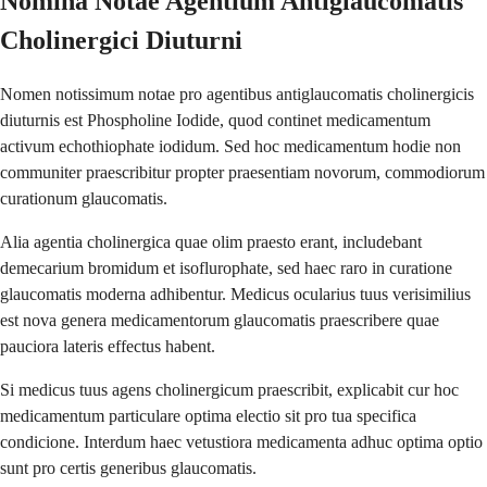
Nomina Notae Agentium Antiglaucomatis
Cholinergici Diuturni
Nomen notissimum notae pro agentibus antiglaucomatis cholinergicis
diuturnis est Phospholine Iodide, quod continet medicamentum
activum echothiophate iodidum. Sed hoc medicamentum hodie non
communiter praescribitur propter praesentiam novorum, commodiorum
curationum glaucomatis.
Alia agentia cholinergica quae olim praesto erant, includebant
demecarium bromidum et isoflurophate, sed haec raro in curatione
glaucomatis moderna adhibentur. Medicus ocularius tuus verisimilius
est nova genera medicamentorum glaucomatis praescribere quae
pauciora lateris effectus habent.
Si medicus tuus agens cholinergicum praescribit, explicabit cur hoc
medicamentum particulare optima electio sit pro tua specifica
condicione. Interdum haec vetustiora medicamenta adhuc optima optio
sunt pro certis generibus glaucomatis.