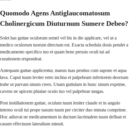
Quomodo Agens Antiglaucomatosum
Cholinergicum Diuturnum Sumere Debeo?
Solet has guttae oculorum semel vel bis in die applicare, vel ut a
medico oculorum tuorum directum est. Exacta schedula dosis pendet a
medicamento specifico tuo et quam bene pressio oculi tui ad
curationem respondeat.
Antequam guttae applicentur, manus tuas penitus cum sapone et aqua
lava. Caput tuum leviter retro inclina et palpebram inferiorem deorsum
trahe ut parvam sinum crees. Unam guttulam in hunc sinum exprime,
cavens ne apicem phialae oculo tuo vel palpebrae tangas.
Post instillationem guttae, oculum tuum leniter claude et in angulo
interno oculi tui prope nasum tuum per circiter duo minuta comprime.
Hoc adiuvat ne medicamentum in ductum lacrimalem tuum defluat et
casum effectuum lateralium minuit.