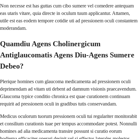
Non necesse est has guttas cum cibo sumere vel comedere antequam
eas utaris vitare, quia directe in oculum tuum applicantur. Attamen,
utile est eas eodem tempore cotidie uti ad pressionem oculi constantem
moderandam.
Quamdiu Agens Cholinergicum
Antiglaucomatis Agens Diu-Agens Sumere
Debeo?
Plerique homines cum glaucoma medicamenta ad pressionem oculi
deprimendam ad vitam uti debent ad damnum visionis praecavendum.
Glaucoma typice conditio chronica est quae curationem continuam
requirit ad pressionem oculi in gradibus tutis conservandam.
Medicus oculorum tuorum pressionem oculi tui regulariter monitorabit
et consilium curationis tuae per tempus accommodare potest. Nonnulli
homines ad alia medicamenta transire possunt si curatio eorum
hodierna efficaciter operari desinit vel si effectus laterales molestos