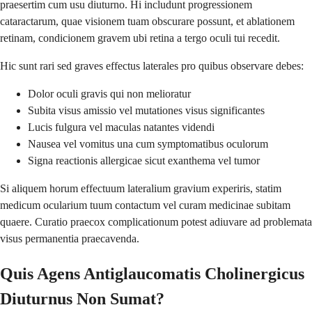
praesertim cum usu diuturno. Hi includunt progressionem
cataractarum, quae visionem tuam obscurare possunt, et ablationem
retinam, condicionem gravem ubi retina a tergo oculi tui recedit.
Hic sunt rari sed graves effectus laterales pro quibus observare debes:
Dolor oculi gravis qui non melioratur
Subita visus amissio vel mutationes visus significantes
Lucis fulgura vel maculas natantes videndi
Nausea vel vomitus una cum symptomatibus oculorum
Signa reactionis allergicae sicut exanthema vel tumor
Si aliquem horum effectuum lateralium gravium experiris, statim
medicum ocularium tuum contactum vel curam medicinae subitam
quaere. Curatio praecox complicationum potest adiuvare ad problemata
visus permanentia praecavenda.
Quis Agens Antiglaucomatis Cholinergicus
Diuturnus Non Sumat?