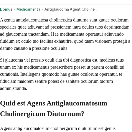
Domus
Medicamenta
Antiglaucoma Agent Cholinergic Long Acting Ophthalmic Route
Agentia antiglaucomatosa cholinergica diuturna sunt guttae oculorum
speciales quae adiuvant ad pressionem intra oculos tuos deprimendam
ad glaucomam tractandam. Hae medicamenta operantur adiuvando
fluidum ex oculo tuo facilius exhaurire, quod tuam visionem protegit a
damno causato a pressione oculi alta.
Si glaucoma vel pressio oculi alta tibi diagnostica est, medicus tuus
unum ex his medicamentis praescribere posset ut partem consilii tui
curationis. Intellegens quomodo hae guttae oculorum operantur, te
fiduciam maiorem sentire potest de sanitate oculorum tuorum
administranda.
Quid est Agens Antiglaucomatosum
Cholinergicum Diuturnum?
Agens antiglaucomatosum cholinergicum diuturnum est genus