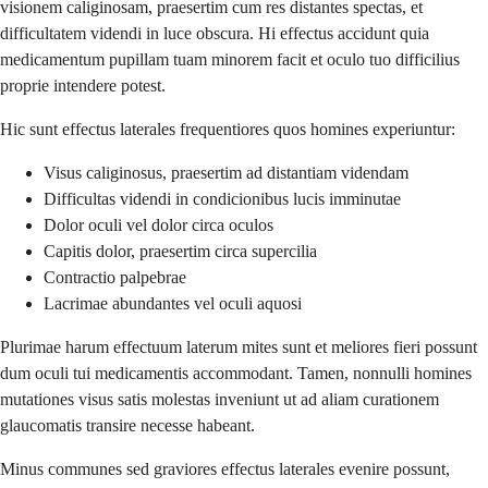
visionem caliginosam, praesertim cum res distantes spectas, et
difficultatem videndi in luce obscura. Hi effectus accidunt quia
medicamentum pupillam tuam minorem facit et oculo tuo difficilius
proprie intendere potest.
Hic sunt effectus laterales frequentiores quos homines experiuntur:
Visus caliginosus, praesertim ad distantiam videndam
Difficultas videndi in condicionibus lucis imminutae
Dolor oculi vel dolor circa oculos
Capitis dolor, praesertim circa supercilia
Contractio palpebrae
Lacrimae abundantes vel oculi aquosi
Plurimae harum effectuum laterum mites sunt et meliores fieri possunt
dum oculi tui medicamentis accommodant. Tamen, nonnulli homines
mutationes visus satis molestas inveniunt ut ad aliam curationem
glaucomatis transire necesse habeant.
Minus communes sed graviores effectus laterales evenire possunt,