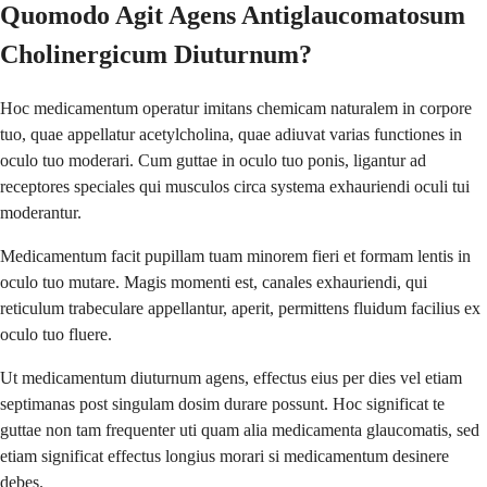
Quomodo Agit Agens Antiglaucomatosum
Cholinergicum Diuturnum?
Hoc medicamentum operatur imitans chemicam naturalem in corpore
tuo, quae appellatur acetylcholina, quae adiuvat varias functiones in
oculo tuo moderari. Cum guttae in oculo tuo ponis, ligantur ad
receptores speciales qui musculos circa systema exhauriendi oculi tui
moderantur.
Medicamentum facit pupillam tuam minorem fieri et formam lentis in
oculo tuo mutare. Magis momenti est, canales exhauriendi, qui
reticulum trabeculare appellantur, aperit, permittens fluidum facilius ex
oculo tuo fluere.
Ut medicamentum diuturnum agens, effectus eius per dies vel etiam
septimanas post singulam dosim durare possunt. Hoc significat te
guttae non tam frequenter uti quam alia medicamenta glaucomatis, sed
etiam significat effectus longius morari si medicamentum desinere
debes.