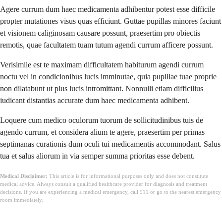
Agere currum dum haec medicamenta adhibentur potest esse difficile
propter mutationes visus quas efficiunt. Guttae pupillas minores faciunt
et visionem caliginosam causare possunt, praesertim pro obiectis
remotis, quae facultatem tuam tutum agendi currum afficere possunt.
Verisimile est te maximam difficultatem habiturum agendi currum
noctu vel in condicionibus lucis imminutae, quia pupillae tuae proprie
non dilatabunt ut plus lucis intromittant. Nonnulli etiam difficilius
iudicant distantias accurate dum haec medicamenta adhibent.
Loquere cum medico oculorum tuorum de sollicitudinibus tuis de
agendo currum, et considera alium te agere, praesertim per primas
septimanas curationis dum oculi tui medicamentis accommodant. Salus
tua et salus aliorum in via semper summa prioritas esse debent.
Medical Disclaimer:
This article is for informational purposes only and does not constitute
medical advice. Always consult a qualified healthcare provider for diagnosis and treatment
decisions. If you are experiencing a medical emergency, call 911 or go to the nearest emergency
room immediately.