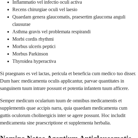
Inflammatio vel infectio oculi activa
Recens chirurgiae oculi vel laesio
Quaedam genera glaucomatis, praesertim glaucoma anguli
clausurae
Asthma gravis vel problemata respirandi
Morbi cordis rhythmi
Morbus ulceris peptici
Morbus Parkinson
Thyroidea hyperactiva
Si praegnans es vel lactas, pericula et beneficia cum medico tuo disser.
Dum haec medicamenta oculis applicantur, parvae quantitates in
sanguinem tuum intrare possunt et potentia infantem tuum afficere.
Semper medicum ocularium tuum de omnibus medicamentis et
supplementis quae accipis narra, quia quaedam medicamenta cum
guttis oculorum cholinergicis inter se agere possunt. Hoc includit
medicamenta sine praescriptione et supplementa herbalia.