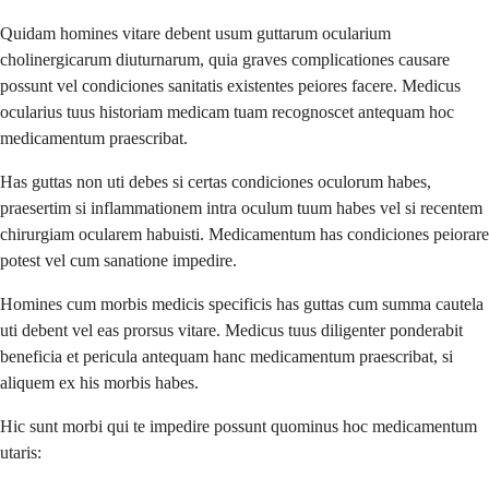
Quidam homines vitare debent usum guttarum ocularium
cholinergicarum diuturnarum, quia graves complicationes causare
possunt vel condiciones sanitatis existentes peiores facere. Medicus
ocularius tuus historiam medicam tuam recognoscet antequam hoc
medicamentum praescribat.
Has guttas non uti debes si certas condiciones oculorum habes,
praesertim si inflammationem intra oculum tuum habes vel si recentem
chirurgiam ocularem habuisti. Medicamentum has condiciones peiorare
potest vel cum sanatione impedire.
Homines cum morbis medicis specificis has guttas cum summa cautela
uti debent vel eas prorsus vitare. Medicus tuus diligenter ponderabit
beneficia et pericula antequam hanc medicamentum praescribat, si
aliquem ex his morbis habes.
Hic sunt morbi qui te impedire possunt quominus hoc medicamentum
utaris: