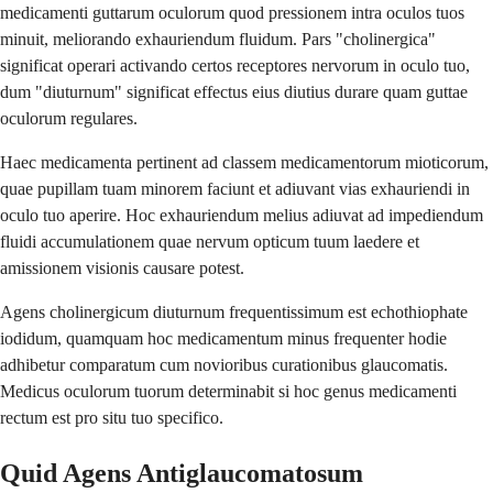
medicamenti guttarum oculorum quod pressionem intra oculos tuos
minuit, meliorando exhauriendum fluidum. Pars "cholinergica"
significat operari activando certos receptores nervorum in oculo tuo,
dum "diuturnum" significat effectus eius diutius durare quam guttae
oculorum regulares.
Haec medicamenta pertinent ad classem medicamentorum mioticorum,
quae pupillam tuam minorem faciunt et adiuvant vias exhauriendi in
oculo tuo aperire. Hoc exhauriendum melius adiuvat ad impediendum
fluidi accumulationem quae nervum opticum tuum laedere et
amissionem visionis causare potest.
Agens cholinergicum diuturnum frequentissimum est echothiophate
iodidum, quamquam hoc medicamentum minus frequenter hodie
adhibetur comparatum cum novioribus curationibus glaucomatis.
Medicus oculorum tuorum determinabit si hoc genus medicamenti
rectum est pro situ tuo specifico.
Quid Agens Antiglaucomatosum