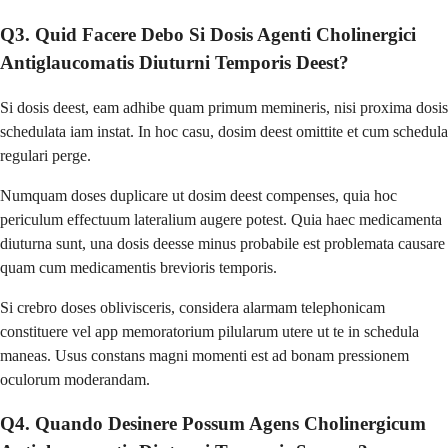
Q3. Quid Facere Debo Si Dosis Agenti Cholinergici
Antiglaucomatis Diuturni Temporis Deest?
Si dosis deest, eam adhibe quam primum memineris, nisi proxima dosis
schedulata iam instat. In hoc casu, dosim deest omittite et cum schedula
regulari perge.
Numquam doses duplicare ut dosim deest compenses, quia hoc
periculum effectuum lateralium augere potest. Quia haec medicamenta
diuturna sunt, una dosis deesse minus probabile est problemata causare
quam cum medicamentis brevioris temporis.
Si crebro doses oblivisceris, considera alarmam telephonicam
constituere vel app memoratorium pilularum utere ut te in schedula
maneas. Usus constans magni momenti est ad bonam pressionem
oculorum moderandam.
Q4. Quando Desinere Possum Agens Cholinergicum