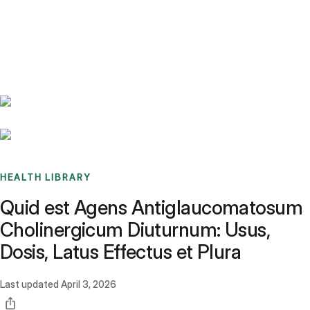
Benchmarks
Stories
FAQ
Sign up / Log in
HEALTH LIBRARY
Quid est Agens Antiglaucomatosum
Cholinergicum Diuturnum: Usus,
Dosis, Latus Effectus et Plura
Last updated
April 3, 2026