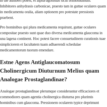
in die adhiberi potest, et alpha-agonistas sicut brimonidinum.
Inhibitores anhydrasis carbonicae, praesto tam in guttae oculares quam
in medicamenta oralia, aliam optionem pro potestate pressionis
praebent.
Pro hominibus qui plura medicamenta requirunt, guttae oculares
compositae praesto sunt quae duo diversa medicamenta glaucoma in
una lagena continent. Hoc potest facere consuetudinem curationis tuae
simpliciorem et facultatem tuam adhaerendi schedulae
medicamentorum tuorum emendare.
Estne Agens Antiglaucomatosum
Cholinergicum Diuturnum Melius quam
Analogae Prostaglandinae?
Analogae prostaglandinae plerumque considerantur efficaciores et
commodiores quam agentia cholinergica diuturna pro plurimis
hominibus cum glaucoma. Pressionem ocularem typice deprimunt