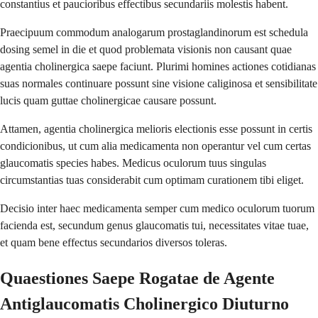
constantius et paucioribus effectibus secundariis molestis habent.
Praecipuum commodum analogarum prostaglandinorum est schedula
dosing semel in die et quod problemata visionis non causant quae
agentia cholinergica saepe faciunt. Plurimi homines actiones cotidianas
suas normales continuare possunt sine visione caliginosa et sensibilitate
lucis quam guttae cholinergicae causare possunt.
Attamen, agentia cholinergica melioris electionis esse possunt in certis
condicionibus, ut cum alia medicamenta non operantur vel cum certas
glaucomatis species habes. Medicus oculorum tuus singulas
circumstantias tuas considerabit cum optimam curationem tibi eliget.
Decisio inter haec medicamenta semper cum medico oculorum tuorum
facienda est, secundum genus glaucomatis tui, necessitates vitae tuae,
et quam bene effectus secundarios diversos toleras.
Quaestiones Saepe Rogatae de Agente
Antiglaucomatis Cholinergico Diuturno