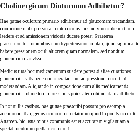
Cholinergicum Diuturnum Adhibetur?
Hae guttae oculorum primario adhibentur ad glaucomam tractandam,
condicionem ubi pressio alta intra oculos tuos nervum opticum tuum
laedere et ad amissionem visionis ducere potest. Praeterea
praescribuntur hominibus cum hypertensione oculari, quod significat te
habere pressionem oculi altiorem quam normalem, sed nondum
glaucomam evolvisse.
Medicus tuus hoc medicamentum suadere potest si aliae curationes
glaucomatis satis bene non operatae sunt ad pressionem oculi tui
moderandam. Aliquando in compositione cum aliis medicamentis
glaucomatis ad meliorem pressionis potestatem obtinendam adhibetur.
In nonnullis casibus, hae guttae praescribi possunt pro esotropia
accommodativa, genus oculorum cruciatorum quod in pueris occurrit.
Attamen, hic usus minus communis est et accuratam vigilantiam a
speciali oculorum pediatrico requirit.