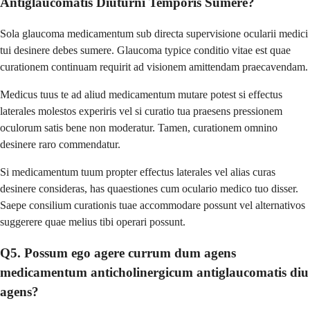
Antiglaucomatis Diuturni Temporis Sumere?
Sola glaucoma medicamentum sub directa supervisione ocularii medici
tui desinere debes sumere. Glaucoma typice conditio vitae est quae
curationem continuam requirit ad visionem amittendam praecavendam.
Medicus tuus te ad aliud medicamentum mutare potest si effectus
laterales molestos experiris vel si curatio tua praesens pressionem
oculorum satis bene non moderatur. Tamen, curationem omnino
desinere raro commendatur.
Si medicamentum tuum propter effectus laterales vel alias curas
desinere consideras, has quaestiones cum oculario medico tuo disser.
Saepe consilium curationis tuae accommodare possunt vel alternativos
suggerere quae melius tibi operari possunt.
Q5. Possum ego agere currum dum agens
medicamentum anticholinergicum antiglaucomatis diu
agens?