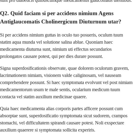
sunt pro diabeticis quibuscumque medicamentis glaucomatis utentibus.
Q2. Quid faciam si per accidens nimium Agens
Antiglaucomatis Cholinergicum Diuturnum utar?
Si per accidens nimium guttas in oculo tuo posueris, oculum tuum
statim aqua munda vel solutione salina ablue. Quoniam haec
medicamenta diuturna sunt, nimium uti effectus secundarios
prolongatos causare potest, qui per dies durare possunt.
Signa superdosificationis observate, quae dolorem oculorum gravem,
lacrimationem nimiam, visionem valde caliginosam, vel nauseam
comprehendere possunt. Si haec symptomata evolvunt vel post nimiam
medicamentorum usum te male sentis, ocularium medicum tuum
contacta vel statim auxilium medicinae quaere.
Quia haec medicamenta alias corporis partes afficere possunt cum
absorptae sunt, superdosificatio symptomata sicut sudorem, crampos
stomachi, vel difficultatem spirandi causare potest. Noli exspectare
auxilium quaerere si symptomata sollicita experiris.