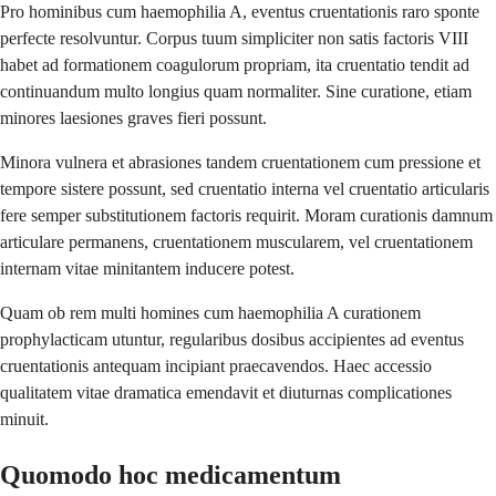
Pro hominibus cum haemophilia A, eventus cruentationis raro sponte
perfecte resolvuntur. Corpus tuum simpliciter non satis factoris VIII
habet ad formationem coagulorum propriam, ita cruentatio tendit ad
continuandum multo longius quam normaliter. Sine curatione, etiam
minores laesiones graves fieri possunt.
Minora vulnera et abrasiones tandem cruentationem cum pressione et
tempore sistere possunt, sed cruentatio interna vel cruentatio articularis
fere semper substitutionem factoris requirit. Moram curationis damnum
articulare permanens, cruentationem muscularem, vel cruentationem
internam vitae minitantem inducere potest.
Quam ob rem multi homines cum haemophilia A curationem
prophylacticam utuntur, regularibus dosibus accipientes ad eventus
cruentationis antequam incipiant praecavendos. Haec accessio
qualitatem vitae dramatica emendavit et diuturnas complicationes
minuit.
Quomodo hoc medicamentum