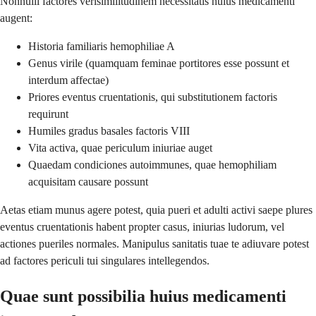
Nonnulli factores verisimilitudinem necessitatis huius medicamenti
augent:
Historia familiaris hemophiliae A
Genus virile (quamquam feminae portitores esse possunt et
interdum affectae)
Priores eventus cruentationis, qui substitutionem factoris
requirunt
Humiles gradus basales factoris VIII
Vita activa, quae periculum iniuriae auget
Quaedam condiciones autoimmunes, quae hemophiliam
acquisitam causare possunt
Aetas etiam munus agere potest, quia pueri et adulti activi saepe plures
eventus cruentationis habent propter casus, iniurias ludorum, vel
actiones pueriles normales. Manipulus sanitatis tuae te adiuvare potest
ad factores periculi tui singulares intellegendos.
Quae sunt possibilia huius medicamenti