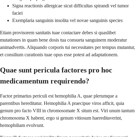
Signa reactionis allergicae sicut difficultas spirandi vel tumor
faciei
Exemplaria sanguinis insolita vel novae sanguinis species
Etiam provisorem sanitatis tuae contactare debes si quaslibet
mutationes in quam bene dosis tua consueta sanguinem moderatur
animadvertis. Aliquando corporis tui necessitates per tempus mutantur,
et consilium curationis tuae opus esse potest ad adaptationem.
Quae sunt pericula factores pro hoc
medicamentum requirendo?
Factor primarius periculi est hemophilia A, quae plerumque a
parentibus hereditatur. Hemophilia A praecipue viros afficit, quia
genum pro facto VIII in chromosomate X situm est. Viri unum tantum
chromosoma X habent, ergo si genum vitiosum haereditaverint,
hemophiliam evolvunt.