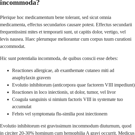
incommoda?
Plerique hoc medicamentum bene tolerant, sed sicut omnia
medicamenta, effectus secundarios causare potest. Effectus secundarii
frequentissimi mites et temporarii sunt, ut capitis dolor, vertigo, vel
levis nausea. Haec plerumque meliorantur cum corpus tuum curationi
accommodat.
Hic sunt potentialia incommoda, de quibus conscii esse debes:
Reactiones allergicae, ab exanthemate cutaneo miti ad
anaphylaxin gravem
Evolutio inhibitorum (anticorpora quae factorem VIII impediunt)
Reactiones in loco iniectionis, ut dolor, tumor, vel livor
Coagula sanguinis si nimium factoris VIII in systemate tuo
accumulat
Febris vel symptomata flu-similia post iniectionem
Evolutio inhibitorum est gravissimum incommodum diuturnum, quod
in circiter 20-30% hominum cum hemophilia A gravi occurrit. Medicus