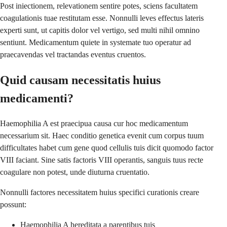
Post iniectionem, relevationem sentire potes, sciens facultatem
coagulationis tuae restitutam esse. Nonnulli leves effectus lateris
experti sunt, ut capitis dolor vel vertigo, sed multi nihil omnino
sentiunt. Medicamentum quiete in systemate tuo operatur ad
praecavendas vel tractandas eventus cruentos.
Quid causam necessitatis huius
medicamenti?
Haemophilia A est praecipua causa cur hoc medicamentum
necessarium sit. Haec conditio genetica evenit cum corpus tuum
difficultates habet cum gene quod cellulis tuis dicit quomodo factor
VIII faciant. Sine satis factoris VIII operantis, sanguis tuus recte
coagulare non potest, unde diuturna cruentatio.
Nonnulli factores necessitatem huius specifici curationis creare
possunt:
Haemophilia A hereditata a parentibus tuis