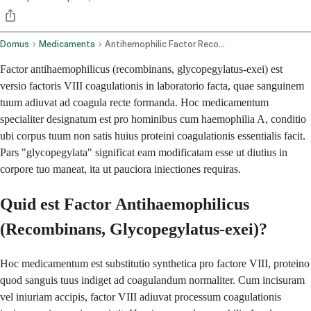
Domus
Medicamenta
Antihemophilic Factor Recombinant Glycopegylated Exei Intravenous Route
Factor antihaemophilicus (recombinans, glycopegylatus-exei) est
versio factoris VIII coagulationis in laboratorio facta, quae sanguinem
tuum adiuvat ad coagula recte formanda. Hoc medicamentum
specialiter designatum est pro hominibus cum haemophilia A, conditio
ubi corpus tuum non satis huius proteini coagulationis essentialis facit.
Pars "glycopegylata" significat eam modificatam esse ut diutius in
corpore tuo maneat, ita ut pauciora iniectiones requiras.
Quid est Factor Antihaemophilicus
(Recombinans, Glycopegylatus-exei)?
Hoc medicamentum est substitutio synthetica pro factore VIII, proteino
quod sanguis tuus indiget ad coagulandum normaliter. Cum incisuram
vel iniuriam accipis, factor VIII adiuvat processum coagulationis