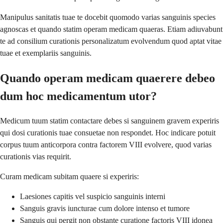
Manipulus sanitatis tuae te docebit quomodo varias sanguinis species
agnoscas et quando statim operam medicam quaeras. Etiam adiuvabunt
te ad consilium curationis personalizatum evolvendum quod aptat vitae
tuae et exemplariis sanguinis.
Quando operam medicam quaerere debeo
dum hoc medicamentum utor?
Medicum tuum statim contactare debes si sanguinem gravem experiris
qui dosi curationis tuae consuetae non respondet. Hoc indicare potuit
corpus tuum anticorpora contra factorem VIII evolvere, quod varias
curationis vias requirit.
Curam medicam subitam quaere si experiris:
Laesiones capitis vel suspicio sanguinis interni
Sanguis gravis iuncturae cum dolore intenso et tumore
Sanguis qui pergit non obstante curatione factoris VIII idonea