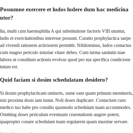
Possumne exercere et ludos ludere dum hac medicina
utor?
Ita, multi cum haemophilia A qui substitutione factoris VIII utuntur,
ludis et exercitationibus interesse possunt. Curatio prophylactica saepe
ad vivendi rationem activiorem permittit. Nihilominus, ludos contactus
cum magno periculo iniuriae vitare debes. Cum turma sanitatis tuae
labora ut consilium actionis evolvas quod pro tua specifica condicione
tutum est.
Quid faciam si dosim schedulatam desidero?
Si dosim prophylacticam omiseris, sume eam quam primum memineris,
nisi proxima dosis iam instat. Noli doses duplicare. Contactum cum
medico tuo habe pro consilio quomodo schedulam tuam accommodes.
Omitting doses periculum eventuum cruentationis augere potest,
quapropter conare schedulam tuam regularem quam maxime servare.