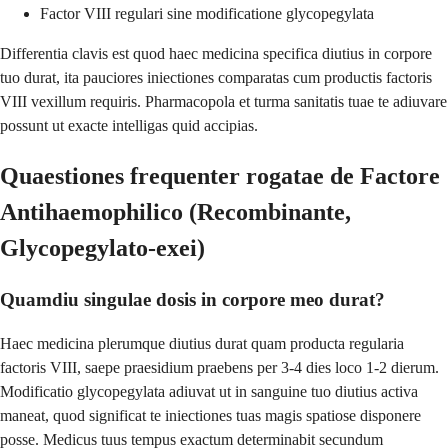
Factor VIII regulari sine modificatione glycopegylata
Differentia clavis est quod haec medicina specifica diutius in corpore
tuo durat, ita pauciores iniectiones comparatas cum productis factoris
VIII vexillum requiris. Pharmacopola et turma sanitatis tuae te adiuvare
possunt ut exacte intelligas quid accipias.
Quaestiones frequenter rogatae de Factore
Antihaemophilico (Recombinante,
Glycopegylato-exei)
Quamdiu singulae dosis in corpore meo durat?
Haec medicina plerumque diutius durat quam producta regularia
factoris VIII, saepe praesidium praebens per 3-4 dies loco 1-2 dierum.
Modificatio glycopegylata adiuvat ut in sanguine tuo diutius activa
maneat, quod significat te iniectiones tuas magis spatiose disponere
posse. Medicus tuus tempus exactum determinabit secundum