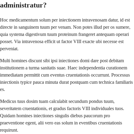
administratur?
Hoc medicamentum solum per iniectionem intravenosam datur, id est
directe in sanguinem tuum per venam. Non potes illud per os sumere,
quia systema digestivum tuum proteinum frangeret antequam operari
posset. Via intravenosa efficit ut factor VIII exacte ubi necesse est
perveniat.
Multi homines discunt sibi ipsi iniectiones domi dare post debitam
institutionem a turma sanitatis suae. Haec independentia curationem
immediatam permittit cum eventus cruentationis occurrunt. Processus
iniectionis typice pauca minuta durat postquam cum technica familiaris
es.
Medicus tuus dosim tuam calculabit secundum pondus tuum,
severitatem cruentationis, et gradus factoris VIII individuales tuos.
Quidam homines iniectiones singulis diebus paucorum pro
praeventione egent, alii vero eas solum in eventibus cruentationis
requirunt.