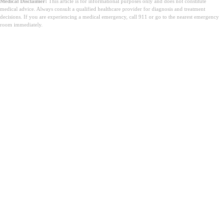
Medical Disclaimer:
This article is for informational purposes only and does not constitute
medical advice. Always consult a qualified healthcare provider for diagnosis and treatment
decisions. If you are experiencing a medical emergency, call 911 or go to the nearest emergency
room immediately.