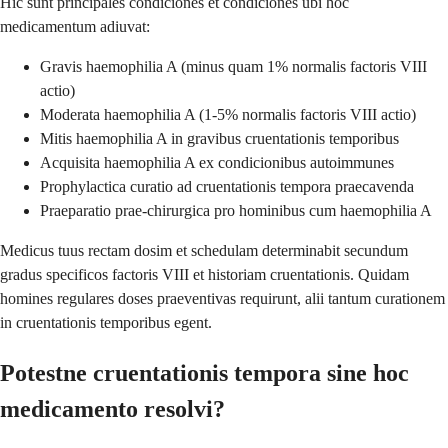
Hic sunt principales condiciones et condiciones ubi hoc
medicamentum adiuvat:
Gravis haemophilia A (minus quam 1% normalis factoris VIII
actio)
Moderata haemophilia A (1-5% normalis factoris VIII actio)
Mitis haemophilia A in gravibus cruentationis temporibus
Acquisita haemophilia A ex condicionibus autoimmunes
Prophylactica curatio ad cruentationis tempora praecavenda
Praeparatio prae-chirurgica pro hominibus cum haemophilia A
Medicus tuus rectam dosim et schedulam determinabit secundum
gradus specificos factoris VIII et historiam cruentationis. Quidam
homines regulares doses praeventivas requirunt, alii tantum curationem
in cruentationis temporibus egent.
Potestne cruentationis tempora sine hoc
medicamento resolvi?