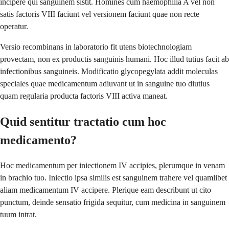
incipere qui sanguinem sistit. Homines cum haemophilia A vel non
satis factoris VIII faciunt vel versionem faciunt quae non recte
operatur.
Versio recombinans in laboratorio fit utens biotechnologiam
provectam, non ex productis sanguinis humani. Hoc illud tutius facit ab
infectionibus sanguineis. Modificatio glycopegylata addit moleculas
speciales quae medicamentum adiuvant ut in sanguine tuo diutius
quam regularia producta factoris VIII activa maneat.
Quid sentitur tractatio cum hoc
medicamento?
Hoc medicamentum per iniectionem IV accipies, plerumque in venam
in brachio tuo. Iniectio ipsa similis est sanguinem trahere vel quamlibet
aliam medicamentum IV accipere. Plerique eam describunt ut cito
punctum, deinde sensatio frigida sequitur, cum medicina in sanguinem
tuum intrat.