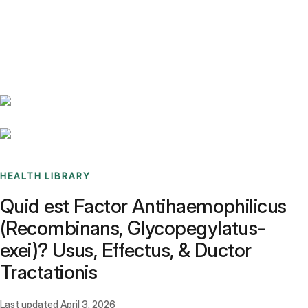
Benchmarks
Stories
FAQ
Sign up / Log in
HEALTH LIBRARY
Quid est Factor Antihaemophilicus
(Recombinans, Glycopegylatus-
exei)? Usus, Effectus, & Ductor
Tractationis
Last updated
April 3, 2026