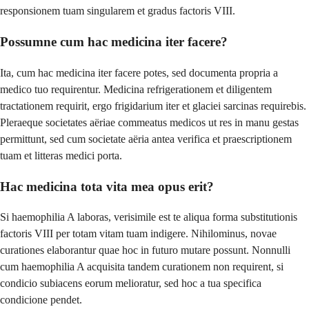
responsionem tuam singularem et gradus factoris VIII.
Possumne cum hac medicina iter facere?
Ita, cum hac medicina iter facere potes, sed documenta propria a
medico tuo requirentur. Medicina refrigerationem et diligentem
tractationem requirit, ergo frigidarium iter et glaciei sarcinas requirebis.
Pleraeque societates aëriae commeatus medicos ut res in manu gestas
permittunt, sed cum societate aëria antea verifica et praescriptionem
tuam et litteras medici porta.
Hac medicina tota vita mea opus erit?
Si haemophilia A laboras, verisimile est te aliqua forma substitutionis
factoris VIII per totam vitam tuam indigere. Nihilominus, novae
curationes elaborantur quae hoc in futuro mutare possunt. Nonnulli
cum haemophilia A acquisita tandem curationem non requirent, si
condicio subiacens eorum melioratur, sed hoc a tua specifica
condicione pendet.