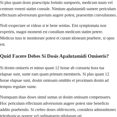
Si plus quam dosis praescripta fortuito sumpseris, medicum tuum vel
centrum veneni statim consule. Nimium apalutamidi sumere periculum
effectuum adversorum gravium augere potest, praesertim convulsiones.
Noli exspectare ut videas si te bene sentias. Etsi symptomata non
experiris, magni momenti est consilium medicum statim petere.
Medicus tuus te monitorare potest et curam idoneam praebere, si opus
est.
Quid Facere Debes Si Dosis Apalutamidi Omiseris?
Si dosim omiseris et minus quam 12 horae ab consueta hora tua
elapsae sunt, sume eam quam primum memineris. Si plus quam 12
horae elapsae sunt, dosim omissam omittito et proximam dosim ad
tempus regulare sume.
Numquam duas doses simul sumas ut dosim omissam compensares.
Hoc periculum effectuum adversorum augere potest sine beneficio
addito praebendo. Si crebro doses oblivisceris, considera admonitiones
telephonicas ponere vel ordinatorem pilularum uti.