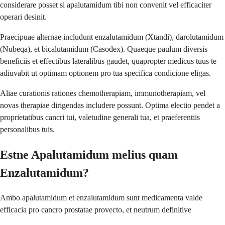
considerare posset si apalutamidum tibi non convenit vel efficaciter
operari desinit.
Praecipuae alternae includunt enzalutamidum (Xtandi), darolutamidum
(Nubeqa), et bicalutamidum (Casodex). Quaeque paulum diversis
beneficiis et effectibus lateralibus gaudet, quapropter medicus tuus te
adiuvabit ut optimam optionem pro tua specifica condicione eligas.
Aliae curationis rationes chemotherapiam, immunotherapiam, vel
novas therapiae dirigendas includere possunt. Optima electio pendet a
proprietatibus cancri tui, valetudine generali tua, et praeferentiis
personalibus tuis.
Estne Apalutamidum melius quam
Enzalutamidum?
Ambo apalutamidum et enzalutamidum sunt medicamenta valde
efficacia pro cancro prostatae provecto, et neutrum definitive