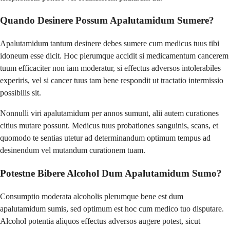
Quando Desinere Possum Apalutamidum Sumere?
Apalutamidum tantum desinere debes sumere cum medicus tuus tibi
idoneum esse dicit. Hoc plerumque accidit si medicamentum cancerem
tuum efficaciter non iam moderatur, si effectus adversos intolerabiles
experiris, vel si cancer tuus tam bene respondit ut tractatio intermissio
possibilis sit.
Nonnulli viri apalutamidum per annos sumunt, alii autem curationes
citius mutare possunt. Medicus tuus probationes sanguinis, scans, et
quomodo te sentias utetur ad determinandum optimum tempus ad
desinendum vel mutandum curationem tuam.
Potestne Bibere Alcohol Dum Apalutamidum Sumo?
Consumptio moderata alcoholis plerumque bene est dum
apalutamidum sumis, sed optimum est hoc cum medico tuo disputare.
Alcohol potentia aliquos effectus adversos augere potest, sicut