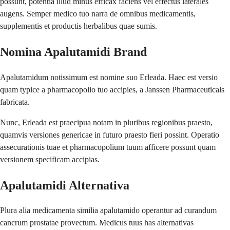
possunt, potentia illud minus efficax faciens vel effectus laterales
augens. Semper medico tuo narra de omnibus medicamentis,
supplementis et productis herbalibus quae sumis.
Nomina Apalutamidi Brand
Apalutamidum notissimum est nomine suo Erleada. Haec est versio
quam typice a pharmacopolio tuo accipies, a Janssen Pharmaceuticals
fabricata.
Nunc, Erleada est praecipua notam in pluribus regionibus praesto,
quamvis versiones genericae in futuro praesto fieri possint. Operatio
assecurationis tuae et pharmacopolium tuum afficere possunt quam
versionem specificam accipias.
Apalutamidi Alternativa
Plura alia medicamenta similia apalutamido operantur ad curandum
cancrum prostatae provectum. Medicus tuus has alternativas