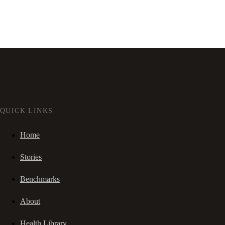
QUICK LINKS
Home
Stories
Benchmarks
About
Health Library