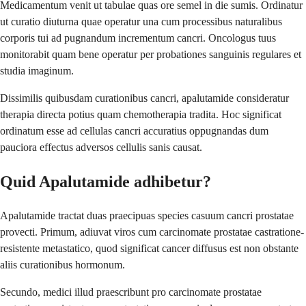
Medicamentum venit ut tabulae quas ore semel in die sumis. Ordinatur
ut curatio diuturna quae operatur una cum processibus naturalibus
corporis tui ad pugnandum incrementum cancri. Oncologus tuus
monitorabit quam bene operatur per probationes sanguinis regulares et
studia imaginum.
Dissimilis quibusdam curationibus cancri, apalutamide consideratur
therapia directa potius quam chemotherapia tradita. Hoc significat
ordinatum esse ad cellulas cancri accuratius oppugnandas dum
pauciora effectus adversos cellulis sanis causat.
Quid Apalutamide adhibetur?
Apalutamide tractat duas praecipuas species casuum cancri prostatae
provecti. Primum, adiuvat viros cum carcinomate prostatae castratione-
resistente metastatico, quod significat cancer diffusus est non obstante
aliis curationibus hormonum.
Secundo, medici illud praescribunt pro carcinomate prostatae