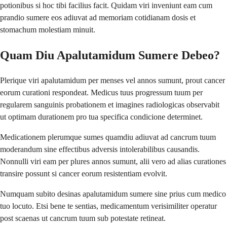
potionibus si hoc tibi facilius facit. Quidam viri inveniunt eam cum
prandio sumere eos adiuvat ad memoriam cotidianam dosis et
stomachum molestiam minuit.
Quam Diu Apalutamidum Sumere Debeo?
Plerique viri apalutamidum per menses vel annos sumunt, prout cancer
eorum curationi respondeat. Medicus tuus progressum tuum per
regularem sanguinis probationem et imagines radiologicas observabit
ut optimam durationem pro tua specifica condicione determinet.
Medicationem plerumque sumes quamdiu adiuvat ad cancrum tuum
moderandum sine effectibus adversis intolerabilibus causandis.
Nonnulli viri eam per plures annos sumunt, alii vero ad alias curationes
transire possunt si cancer eorum resistentiam evolvit.
Numquam subito desinas apalutamidum sumere sine prius cum medico
tuo locuto. Etsi bene te sentias, medicamentum verisimiliter operatur
post scaenas ut cancrum tuum sub potestate retineat.