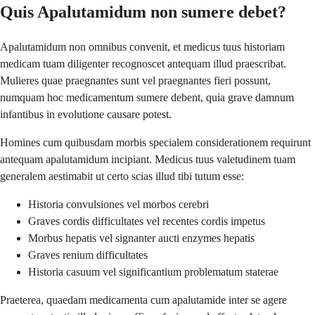
Quis Apalutamidum non sumere debet?
Apalutamidum non omnibus convenit, et medicus tuus historiam
medicam tuam diligenter recognoscet antequam illud praescribat.
Mulieres quae praegnantes sunt vel praegnantes fieri possunt,
numquam hoc medicamentum sumere debent, quia grave damnum
infantibus in evolutione causare potest.
Homines cum quibusdam morbis specialem considerationem requirunt
antequam apalutamidum incipiant. Medicus tuus valetudinem tuam
generalem aestimabit ut certo scias illud tibi tutum esse:
Historia convulsiones vel morbos cerebri
Graves cordis difficultates vel recentes cordis impetus
Morbus hepatis vel signanter aucti enzymes hepatis
Graves renium difficultates
Historia casuum vel significantium problematum staterae
Praeterea, quaedam medicamenta cum apalutamide inter se agere