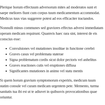
Plerique horum effectuum adversorum mites ad moderatos sunt et
saepe meliores fiunt cum corpus tuum medicamentum accommodat.
Medicus tuus vias suggerere potest ad eos efficaciter tractandos.
Nonnulli minus communes sed graviores effectus adversi immediatam
operam medicam requirunt. Quamvis haec rara sint, interest de eis
conscius esse:
Convulsiones vel mutationes insolitae in functione cerebri
Graves casus vel problemata staterae
Signa problematum cordis sicut dolor pectoris vel anhelitus
Graves reactiones cutis vel eruptiones diffusa
Significantes mutationes in animo vel statu mentis
Si quem horum gravium symptomorum experiris, medicum tuum
statim consule vel curam medicam urgentem pete. Memento, turma
sanitatis tua ibi est ut te adiuvet in quibusvis provocationibus quae
oriuntur.