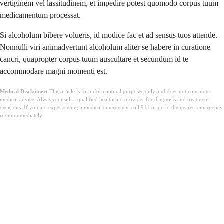
vertiginem vel lassitudinem, et impedire potest quomodo corpus tuum
medicamentum processat.
Si alcoholum bibere volueris, id modice fac et ad sensus tuos attende.
Nonnulli viri animadvertunt alcoholum aliter se habere in curatione
cancri, quapropter corpus tuum auscultare et secundum id te
accommodare magni momenti est.
Medical Disclaimer:
This article is for informational purposes only and does not constitute
medical advice. Always consult a qualified healthcare provider for diagnosis and treatment
decisions. If you are experiencing a medical emergency, call 911 or go to the nearest emergency
room immediately.