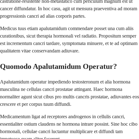
castratione-resistente non-metastatico cum periculum magnum est ut
cancer diffundatur. In hoc casu, agit ut mensura praeventiva ad moram
progressionis cancri ad alias corporis partes.
Medicus tuus etiam apalutamidum commendare posset una cum aliis
curationibus, sicut therapia hormonali vel radiatio. Propositum semper
est incrementum cancri tardare, symptomata minuere, et te ad optimam
qualitatem vitae conservandam adiuvare.
Quomodo Apalutamidum Operatur?
Apalutamidum operatur impediendo testosteronum et alia hormona
masculina ne cellulas cancri prostatae attingant. Haec hormona
normaliter agunt sicut cibus pro multis cancris prostatae, adiuvantes eos
crescere et per corpus tuum diffundi.
Medicamentum ligat ad receptores androgenos in cellulis cancri,
essentialiter ostium claudens ne hormona intrare possint. Sine hoc cibo
hormonali, cellulae cancri luctantur multiplicare et diffundi tam
impetuose quam aliter facerent.