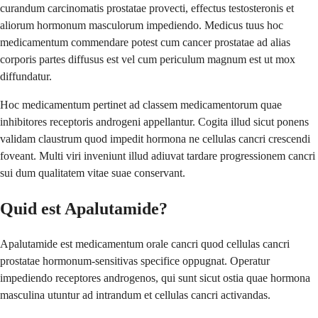
curandum carcinomatis prostatae provecti, effectus testosteronis et
aliorum hormonum masculorum impediendo. Medicus tuus hoc
medicamentum commendare potest cum cancer prostatae ad alias
corporis partes diffusus est vel cum periculum magnum est ut mox
diffundatur.
Hoc medicamentum pertinet ad classem medicamentorum quae
inhibitores receptoris androgeni appellantur. Cogita illud sicut ponens
validam claustrum quod impedit hormona ne cellulas cancri crescendi
foveant. Multi viri inveniunt illud adiuvat tardare progressionem cancri
sui dum qualitatem vitae suae conservant.
Quid est Apalutamide?
Apalutamide est medicamentum orale cancri quod cellulas cancri
prostatae hormonum-sensitivas specifice oppugnat. Operatur
impediendo receptores androgenos, qui sunt sicut ostia quae hormona
masculina utuntur ad intrandum et cellulas cancri activandas.