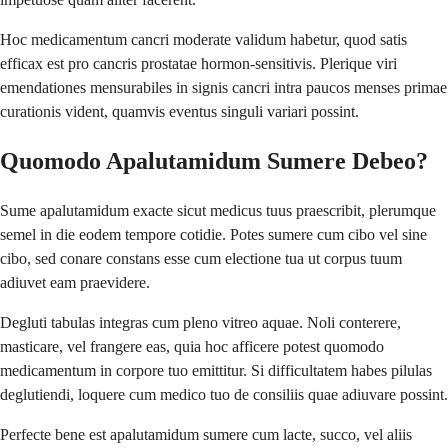
Hoc medicamentum cancri moderate validum habetur, quod satis
efficax est pro cancris prostatae hormon-sensitivis. Plerique viri
emendationes mensurabiles in signis cancri intra paucos menses primae
curationis vident, quamvis eventus singuli variari possint.
Quomodo Apalutamidum Sumere Debeo?
Sume apalutamidum exacte sicut medicus tuus praescribit, plerumque
semel in die eodem tempore cotidie. Potes sumere cum cibo vel sine
cibo, sed conare constans esse cum electione tua ut corpus tuum
adiuvet eam praevidere.
Degluti tabulas integras cum pleno vitreo aquae. Noli conterere,
masticare, vel frangere eas, quia hoc afficere potest quomodo
medicamentum in corpore tuo emittitur. Si difficultatem habes pilulas
deglutiendi, loquere cum medico tuo de consiliis quae adiuvare possint.
Perfecte bene est apalutamidum sumere cum lacte, succo, vel aliis