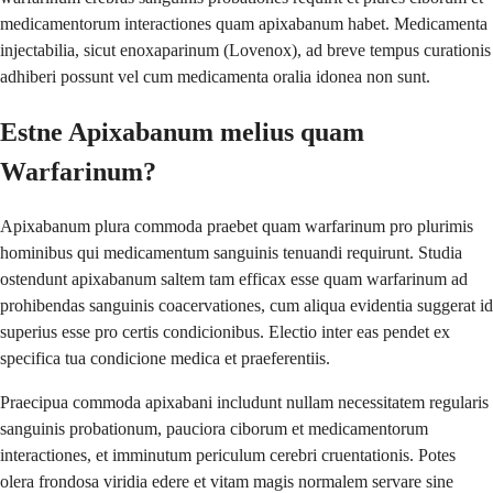
medicamentorum interactiones quam apixabanum habet. Medicamenta
injectabilia, sicut enoxaparinum (Lovenox), ad breve tempus curationis
adhiberi possunt vel cum medicamenta oralia idonea non sunt.
Estne Apixabanum melius quam
Warfarinum?
Apixabanum plura commoda praebet quam warfarinum pro plurimis
hominibus qui medicamentum sanguinis tenuandi requirunt. Studia
ostendunt apixabanum saltem tam efficax esse quam warfarinum ad
prohibendas sanguinis coacervationes, cum aliqua evidentia suggerat id
superius esse pro certis condicionibus. Electio inter eas pendet ex
specifica tua condicione medica et praeferentiis.
Praecipua commoda apixabani includunt nullam necessitatem regularis
sanguinis probationum, pauciora ciborum et medicamentorum
interactiones, et imminutum periculum cerebri cruentationis. Potes
olera frondosa viridia edere et vitam magis normalem servare sine