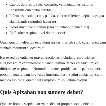
Capitis dolores graves, confusio, vel mutationes visionis
(possibilis cruentatio cerebri)
Infirmitas insolita, cutis pallida, vel cor celeriter palpitans (signa
significantis sanguinis iacturae)
Dolor iuncturae et tumor (rara cruentatio in iuncturas)
Difficulter respiratio vel dolor pectoris
Quamquam hi effectus secundarii graves inusitati sunt, curam medicam
subitam requirunt si occurrunt.
Rarae sed potentialiter graves reactiones includunt responsiones
allergicas cum exanthemate cutaneo, tumore faciei vel faucium, et
difficultate respirandi. Nonnulli homines problemata hepatis experiri
possunt, quamquam hoc valde inusitatum est. Statim contactum cum
medico tuo fac si quemlibet symptomum sollicitum evolvis.
Quis Apixaban non sumere debet?
Quidam homines apixaban vitare debent propter aucta pericula