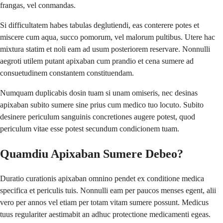
frangas, vel conmandas.
Si difficultatem habes tabulas deglutiendi, eas conterere potes et
miscere cum aqua, succo pomorum, vel malorum pultibus. Utere hac
mixtura statim et noli eam ad usum posteriorem reservare. Nonnulli
aegroti utilem putant apixaban cum prandio et cena sumere ad
consuetudinem constantem constituendam.
Numquam duplicabis dosin tuam si unam omiseris, nec desinas
apixaban subito sumere sine prius cum medico tuo locuto. Subito
desinere periculum sanguinis concretiones augere potest, quod
periculum vitae esse potest secundum condicionem tuam.
Quamdiu Apixaban Sumere Debeo?
Duratio curationis apixaban omnino pendet ex conditione medica
specifica et periculis tuis. Nonnulli eam per paucos menses egent, alii
vero per annos vel etiam per totam vitam sumere possunt. Medicus
tuus regulariter aestimabit an adhuc protectione medicamenti egeas.