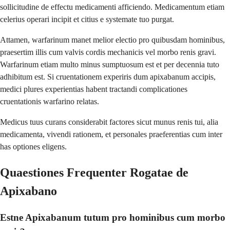
sollicitudine de effectu medicamenti afficiendo. Medicamentum etiam
celerius operari incipit et citius e systemate tuo purgat.
Attamen, warfarinum manet melior electio pro quibusdam hominibus,
praesertim illis cum valvis cordis mechanicis vel morbo renis gravi.
Warfarinum etiam multo minus sumptuosum est et per decennia tuto
adhibitum est. Si cruentationem experiris dum apixabanum accipis,
medici plures experientias habent tractandi complicationes
cruentationis warfarino relatas.
Medicus tuus curans considerabit factores sicut munus renis tui, alia
medicamenta, vivendi rationem, et personales praeferentias cum inter
has optiones eligens.
Quaestiones Frequenter Rogatae de
Apixabano
Estne Apixabanum tutum pro hominibus cum morbo