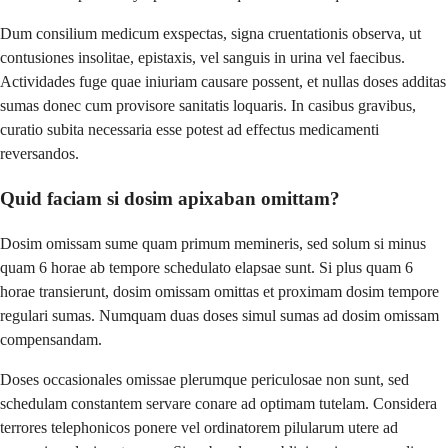
Dum consilium medicum exspectas, signa cruentationis observa, ut
contusiones insolitae, epistaxis, vel sanguis in urina vel faecibus.
Actividades fuge quae iniuriam causare possent, et nullas doses additas
sumas donec cum provisore sanitatis loquaris. In casibus gravibus,
curatio subita necessaria esse potest ad effectus medicamenti
reversandos.
Quid faciam si dosim apixaban omittam?
Dosim omissam sume quam primum memineris, sed solum si minus
quam 6 horae ab tempore schedulato elapsae sunt. Si plus quam 6
horae transierunt, dosim omissam omittas et proximam dosim tempore
regulari sumas. Numquam duas doses simul sumas ad dosim omissam
compensandam.
Doses occasionales omissae plerumque periculosae non sunt, sed
schedulam constantem servare conare ad optimam tutelam. Considera
terrores telephonicos ponere vel ordinatorem pilularum utere ad