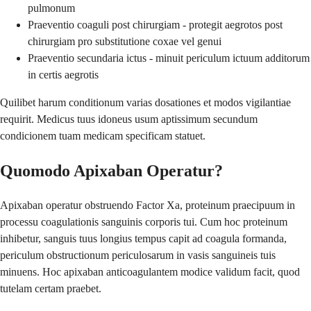
pulmonum
Praeventio coaguli post chirurgiam - protegit aegrotos post
chirurgiam pro substitutione coxae vel genui
Praeventio secundaria ictus - minuit periculum ictuum additorum
in certis aegrotis
Quilibet harum conditionum varias dosationes et modos vigilantiae
requirit. Medicus tuus idoneus usum aptissimum secundum
condicionem tuam medicam specificam statuet.
Quomodo Apixaban Operatur?
Apixaban operatur obstruendo Factor Xa, proteinum praecipuum in
processu coagulationis sanguinis corporis tui. Cum hoc proteinum
inhibetur, sanguis tuus longius tempus capit ad coagula formanda,
periculum obstructionum periculosarum in vasis sanguineis tuis
minuens. Hoc apixaban anticoagulantem modice validum facit, quod
tutelam certam praebet.