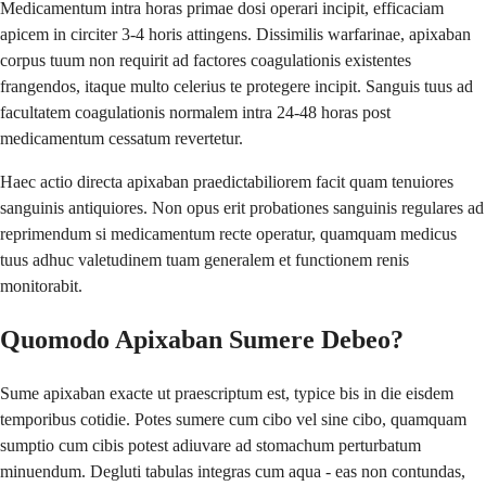
Medicamentum intra horas primae dosi operari incipit, efficaciam
apicem in circiter 3-4 horis attingens. Dissimilis warfarinae, apixaban
corpus tuum non requirit ad factores coagulationis existentes
frangendos, itaque multo celerius te protegere incipit. Sanguis tuus ad
facultatem coagulationis normalem intra 24-48 horas post
medicamentum cessatum revertetur.
Haec actio directa apixaban praedictabiliorem facit quam tenuiores
sanguinis antiquiores. Non opus erit probationes sanguinis regulares ad
reprimendum si medicamentum recte operatur, quamquam medicus
tuus adhuc valetudinem tuam generalem et functionem renis
monitorabit.
Quomodo Apixaban Sumere Debeo?
Sume apixaban exacte ut praescriptum est, typice bis in die eisdem
temporibus cotidie. Potes sumere cum cibo vel sine cibo, quamquam
sumptio cum cibis potest adiuvare ad stomachum perturbatum
minuendum. Degluti tabulas integras cum aqua - eas non contundas,