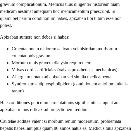
gravium complicationum. Medicus tuus diligenter historiam tuam
medicam aestimat antequam hoc medicamentum praescribit. Si
quamlibet harum conditionum habes, apixaban tibi tutum esse non
potest.
Apixaban sumere non debes si habes:
Cruentationem maiorem activam vel historiam morborum
cruentationis gravium
Morbum renis gravem dialysin requirentem
Valvas cordis artificiales (valvas prostheticas mechanicas)
Allergiam notam ad apixaban vel similia medicamenta
Syndromam antiphospholipidem (conditionem autoimmunitatis
raram)
Hae conditiones periculum cruentationis significantius augent aut
apixaban minus efficax ad protectionem reddunt.
Cautelae additae valent si morbum renum moderatum, problemata
hepatis habes, aut plus quam 80 annos natus es. Medicus tuus apixaban