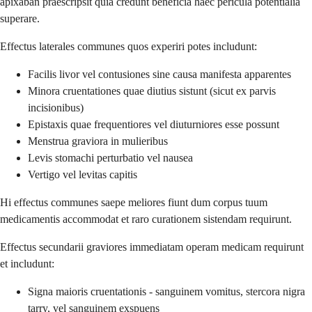
apixaban praescripsit quia credunt beneficia haec pericula potentialia
superare.
Effectus laterales communes quos experiri potes includunt:
Facilis livor vel contusiones sine causa manifesta apparentes
Minora cruentationes quae diutius sistunt (sicut ex parvis
incisionibus)
Epistaxis quae frequentiores vel diuturniores esse possunt
Menstrua graviora in mulieribus
Levis stomachi perturbatio vel nausea
Vertigo vel levitas capitis
Hi effectus communes saepe meliores fiunt dum corpus tuum
medicamentis accommodat et raro curationem sistendam requirunt.
Effectus secundarii graviores immediatam operam medicam requirunt
et includunt:
Signa maioris cruentationis - sanguinem vomitus, stercora nigra
tarry, vel sanguinem exspuens