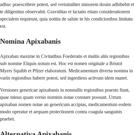
adhuc praescribere potest, sed verisimiliter minorem dosim adhibebit et
te diligentius observabit. Graviditas et lactatio etiam considerationem
specialem requirunt, quia notitia de salute in his condicionibus limitata
est.
Nomina Apixabanis
Apixaban maxime in Civitatibus Foederatis et multis aliis regionibus
sub nomine Eliquis notum est. Hoc est nomen originale a Bristol
Myers Squibb et Pfizer elaboratum. Medicamentum diversa nomina in
variis regionibus habere potest, sed ingrediens activum idem manet.
Versiones genericae apixabanis in nonnullis regionibus praesto fiunt,
quae minus quam versio nominis notae constare possunt. Utrum
apixaban nomen notae an genericum accipias, medicamentum eodem
modo operatur et aequam protectionem contra coagula sanguinis
praebet.
Alternativa Apixabanis