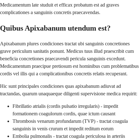
Medicamentum late studuit et efficax probatum est ad graves
complicationes a sanguinis concretis praecavendas.
Quibus Apixabanum utendum est?
Apixabanum plures condiciones tractat ubi sanguinis concretiones
grave periculum sanitatis ponunt. Medicus tuus illud praescribit cum
beneficia concretiones praecavendi pericula sanguinis excedunt.
Medicamentum praecipue pretiosum est hominibus cum problematibus
cordis vel illis qui a complicationibus concretis relatis recuperant.
Hic sunt principales condiciones quas apixabanum adiuvat ad
tractandas, quarum unaquaeque diligenti supervisione medica requirit:
Fibrillatio atrialis (cordis pulsatio irregularis) - impedit
formationem coagulorum cordis, quae ictum causant
Thrombosis venarum profundarum (TVP) - tractat coagula
sanguinis in venis crurum et impedit reditum eorum
Embolia pulmonalis - tractat coagula periculosa in arteriis