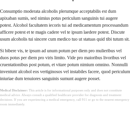
Consumptio moderata alcoholis plerumque acceptabilis est dum
apixaban sumis, sed nimius potus periculum sanguinis tui augere
potest. Alcohol facultatem iecoris tui ad medicamentum processandum
afficere potest et te magis cadere vel te ipsum laedere potest. Discute
usum alcoholis tui sincere cum medico tuo ut statuas quid tibi tutum sit.
Si bibere vis, te ipsum ad unum potum per diem pro mulieribus vel
duos potus per diem pro viris limito. Vide pro maioribus livoribus vel
cruentationibus post potum, et vitare potum nimium omnino. Nonnulli
inveniunt alcohol eos vertiginosos vel instabiles facere, quod periculum
iniuriae dum tenuiores sanguinis sumunt augere posset.
Medical Disclaimer:
This article is for informational purposes only and does not constitute
medical advice. Always consult a qualified healthcare provider for diagnosis and treatment
decisions. If you are experiencing a medical emergency, call 911 or go to the nearest emergency
room immediately.