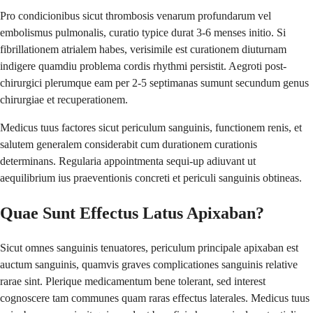
Pro condicionibus sicut thrombosis venarum profundarum vel
embolismus pulmonalis, curatio typice durat 3-6 menses initio. Si
fibrillationem atrialem habes, verisimile est curationem diuturnam
indigere quamdiu problema cordis rhythmi persistit. Aegroti post-
chirurgici plerumque eam per 2-5 septimanas sumunt secundum genus
chirurgiae et recuperationem.
Medicus tuus factores sicut periculum sanguinis, functionem renis, et
salutem generalem considerabit cum durationem curationis
determinans. Regularia appointmenta sequi-up adiuvant ut
aequilibrium ius praeventionis concreti et periculi sanguinis obtineas.
Quae Sunt Effectus Latus Apixaban?
Sicut omnes sanguinis tenuatores, periculum principale apixaban est
auctum sanguinis, quamvis graves complicationes sanguinis relative
rarae sint. Plerique medicamentum bene tolerant, sed interest
cognoscere tam communes quam raras effectus laterales. Medicus tuus