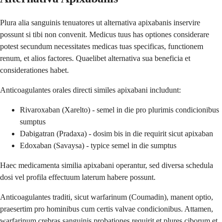
Plura alia sanguinis tenuatores ut alternativa apixabanis inservire
possunt si tibi non convenit. Medicus tuus has optiones considerare
potest secundum necessitates medicas tuas specificas, functionem
renum, et alios factores. Quaelibet alternativa sua beneficia et
considerationes habet.
Anticoagulantes orales directi similes apixabani includunt:
Rivaroxaban (Xarelto) - semel in die pro plurimis condicionibus
sumptus
Dabigatran (Pradaxa) - dosim bis in die requirit sicut apixaban
Edoxaban (Savaysa) - typice semel in die sumptus
Haec medicamenta similia apixabani operantur, sed diversa schedula
dosi vel profila effectuum laterum habere possunt.
Anticoagulantes traditi, sicut warfarinum (Coumadin), manent optio,
praesertim pro hominibus cum certis valvae condicionibus. Attamen,
warfarinum crebras sanguinis probationes requirit et plures ciborum et