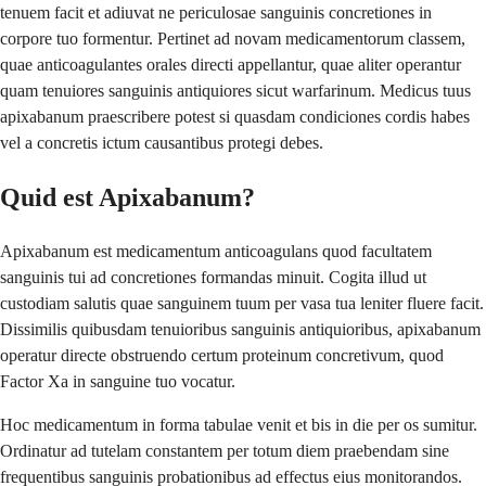
tenuem facit et adiuvat ne periculosae sanguinis concretiones in
corpore tuo formentur. Pertinet ad novam medicamentorum classem,
quae anticoagulantes orales directi appellantur, quae aliter operantur
quam tenuiores sanguinis antiquiores sicut warfarinum. Medicus tuus
apixabanum praescribere potest si quasdam condiciones cordis habes
vel a concretis ictum causantibus protegi debes.
Quid est Apixabanum?
Apixabanum est medicamentum anticoagulans quod facultatem
sanguinis tui ad concretiones formandas minuit. Cogita illud ut
custodiam salutis quae sanguinem tuum per vasa tua leniter fluere facit.
Dissimilis quibusdam tenuioribus sanguinis antiquioribus, apixabanum
operatur directe obstruendo certum proteinum concretivum, quod
Factor Xa in sanguine tuo vocatur.
Hoc medicamentum in forma tabulae venit et bis in die per os sumitur.
Ordinatur ad tutelam constantem per totum diem praebendam sine
frequentibus sanguinis probationibus ad effectus eius monitorandos.