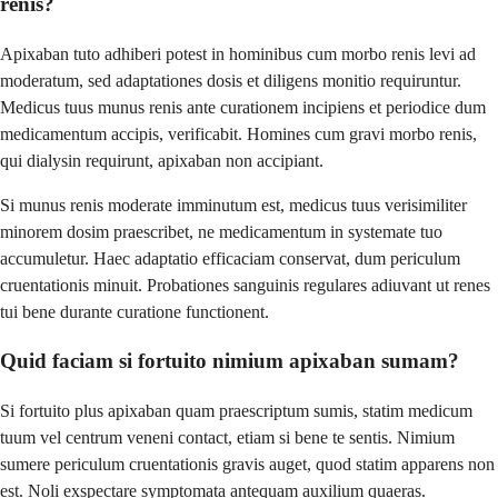
renis?
Apixaban tuto adhiberi potest in hominibus cum morbo renis levi ad
moderatum, sed adaptationes dosis et diligens monitio requiruntur.
Medicus tuus munus renis ante curationem incipiens et periodice dum
medicamentum accipis, verificabit. Homines cum gravi morbo renis,
qui dialysin requirunt, apixaban non accipiant.
Si munus renis moderate imminutum est, medicus tuus verisimiliter
minorem dosim praescribet, ne medicamentum in systemate tuo
accumuletur. Haec adaptatio efficaciam conservat, dum periculum
cruentationis minuit. Probationes sanguinis regulares adiuvant ut renes
tui bene durante curatione functionent.
Quid faciam si fortuito nimium apixaban sumam?
Si fortuito plus apixaban quam praescriptum sumis, statim medicum
tuum vel centrum veneni contact, etiam si bene te sentis. Nimium
sumere periculum cruentationis gravis auget, quod statim apparens non
est. Noli exspectare symptomata antequam auxilium quaeras.