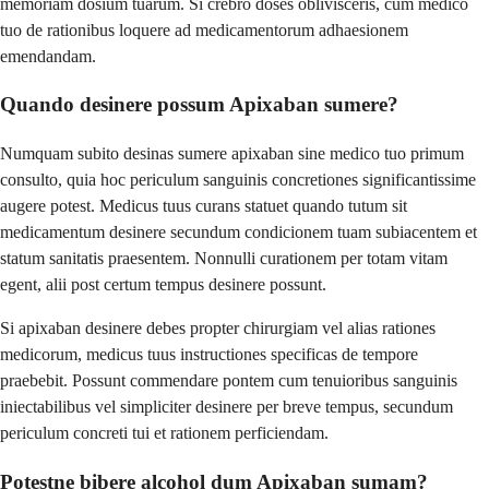
memoriam dosium tuarum. Si crebro doses oblivisceris, cum medico
tuo de rationibus loquere ad medicamentorum adhaesionem
emendandam.
Quando desinere possum Apixaban sumere?
Numquam subito desinas sumere apixaban sine medico tuo primum
consulto, quia hoc periculum sanguinis concretiones significantissime
augere potest. Medicus tuus curans statuet quando tutum sit
medicamentum desinere secundum condicionem tuam subiacentem et
statum sanitatis praesentem. Nonnulli curationem per totam vitam
egent, alii post certum tempus desinere possunt.
Si apixaban desinere debes propter chirurgiam vel alias rationes
medicorum, medicus tuus instructiones specificas de tempore
praebebit. Possunt commendare pontem cum tenuioribus sanguinis
iniectabilibus vel simpliciter desinere per breve tempus, secundum
periculum concreti tui et rationem perficiendam.
Potestne bibere alcohol dum Apixaban sumam?