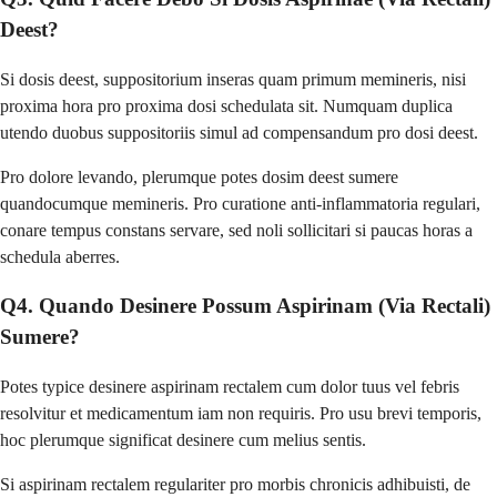
Deest?
Si dosis deest, suppositorium inseras quam primum memineris, nisi
proxima hora pro proxima dosi schedulata sit. Numquam duplica
utendo duobus suppositoriis simul ad compensandum pro dosi deest.
Pro dolore levando, plerumque potes dosim deest sumere
quandocumque memineris. Pro curatione anti-inflammatoria regulari,
conare tempus constans servare, sed noli sollicitari si paucas horas a
schedula aberres.
Q4. Quando Desinere Possum Aspirinam (Via Rectali)
Sumere?
Potes typice desinere aspirinam rectalem cum dolor tuus vel febris
resolvitur et medicamentum iam non requiris. Pro usu brevi temporis,
hoc plerumque significat desinere cum melius sentis.
Si aspirinam rectalem regulariter pro morbis chronicis adhibuisti, de