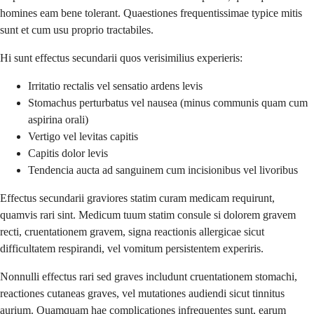
homines eam bene tolerant. Quaestiones frequentissimae typice mitis
sunt et cum usu proprio tractabiles.
Hi sunt effectus secundarii quos verisimilius experieris:
Irritatio rectalis vel sensatio ardens levis
Stomachus perturbatus vel nausea (minus communis quam cum
aspirina orali)
Vertigo vel levitas capitis
Capitis dolor levis
Tendencia aucta ad sanguinem cum incisionibus vel livoribus
Effectus secundarii graviores statim curam medicam requirunt,
quamvis rari sint. Medicum tuum statim consule si dolorem gravem
recti, cruentationem gravem, signa reactionis allergicae sicut
difficultatem respirandi, vel vomitum persistentem experiris.
Nonnulli effectus rari sed graves includunt cruentationem stomachi,
reactiones cutaneas graves, vel mutationes audiendi sicut tinnitus
aurium. Quamquam hae complicationes infrequentes sunt, earum