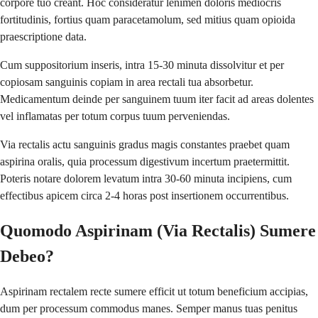
corpore tuo creant. Hoc consideratur lenimen doloris mediocris
fortitudinis, fortius quam paracetamolum, sed mitius quam opioida
praescriptione data.
Cum suppositorium inseris, intra 15-30 minuta dissolvitur et per
copiosam sanguinis copiam in area rectali tua absorbetur.
Medicamentum deinde per sanguinem tuum iter facit ad areas dolentes
vel inflamatas per totum corpus tuum perveniendas.
Via rectalis actu sanguinis gradus magis constantes praebet quam
aspirina oralis, quia processum digestivum incertum praetermittit.
Poteris notare dolorem levatum intra 30-60 minuta incipiens, cum
effectibus apicem circa 2-4 horas post insertionem occurrentibus.
Quomodo Aspirinam (Via Rectalis) Sumere
Debeo?
Aspirinam rectalem recte sumere efficit ut totum beneficium accipias,
dum per processum commodus manes. Semper manus tuas penitus