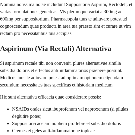
Nomina notissima notae includunt Suppositoria Aspirini, Rectodelt, et
varias formulationes genericas. Vis plerumque variat a 300mg ad
600mg per suppositorium. Pharmacopola tuus te adiuvare potest ad
cognoscendum quae producta in area tua praesto sint et curare ut vim
rectam pro necessitatibus tuis accipias.
Aspirinum (Via Rectali) Alternativa
Si aspirinum rectale tibi non convenit, plures alternativae similia
subsidia doloris et effectus anti-inflammatorios praebere possunt.
Medicus tuus te adiuvare potest ad optimam optionem eligendam
secundum necessitates tuas specificas et historiam medicam.
Hic sunt alternativa efficacia quae considerare possis:
NSAIDs orales sicut ibuprofenum vel naproxenum (si pilulas
deglutire potes)
Suppositoria acetaminopheni pro febre et subsidio doloris
Cremes et geles anti-inflammatoriae topicae