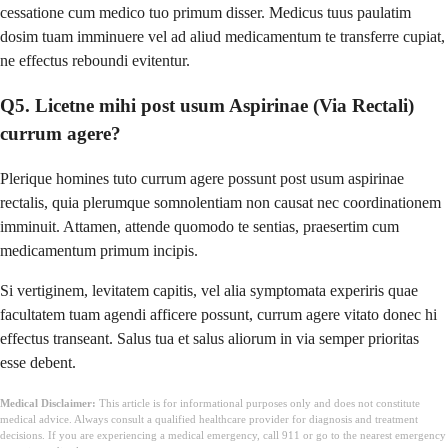
cessatione cum medico tuo primum disser. Medicus tuus paulatim
dosim tuam imminuere vel ad aliud medicamentum te transferre cupiat,
ne effectus reboundi evitentur.
Q5. Licetne mihi post usum Aspirinae (Via Rectali)
currum agere?
Plerique homines tuto currum agere possunt post usum aspirinae
rectalis, quia plerumque somnolentiam non causat nec coordinationem
imminuit. Attamen, attende quomodo te sentias, praesertim cum
medicamentum primum incipis.
Si vertiginem, levitatem capitis, vel alia symptomata experiris quae
facultatem tuam agendi afficere possunt, currum agere vitato donec hi
effectus transeant. Salus tua et salus aliorum in via semper prioritas
esse debent.
Medical Disclaimer:
This article is for informational purposes only and does not constitute
medical advice. Always consult a qualified healthcare provider for diagnosis and treatment
decisions. If you are experiencing a medical emergency, call 911 or go to the nearest emergency