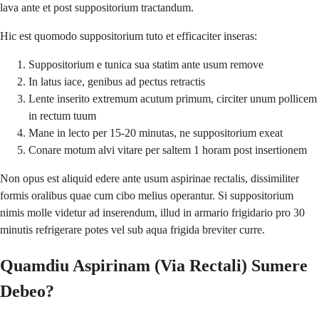
lava ante et post suppositorium tractandum.
Hic est quomodo suppositorium tuto et efficaciter inseras:
Suppositorium e tunica sua statim ante usum remove
In latus iace, genibus ad pectus retractis
Lente inserito extremum acutum primum, circiter unum pollicem
in rectum tuum
Mane in lecto per 15-20 minutas, ne suppositorium exeat
Conare motum alvi vitare per saltem 1 horam post insertionem
Non opus est aliquid edere ante usum aspirinae rectalis, dissimiliter
formis oralibus quae cum cibo melius operantur. Si suppositorium
nimis molle videtur ad inserendum, illud in armario frigidario pro 30
minutis refrigerare potes vel sub aqua frigida breviter curre.
Quamdiu Aspirinam (Via Rectali) Sumere
Debeo?