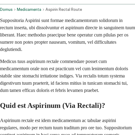
Domus
Medicamenta
Aspirin Rectal Route
Suppositoria Aspirini sunt formae medicamentorum solidorum in
rectum inserta, ubi dissolvuntur et aspirinum directe in sanguinem tuum
liberant. Haec methodus praecipue bene operatur cum pilulas per os
sumere non potes propter nauseam, vomitum, vel difficultates
deglutiendi.
Medicus tuus aspirinum rectale commendare posset cum
medicamentum orale non est practicum vel cum lenimentum doloris
stabile sine stomachi irritatione indiges. Via rectalis totum systema
digestivum tuum praeterit, id faciens mitius in tunicam stomachi tui,
dum tamen efficax doloris et febris levamen praebet.
Quid est Aspirinum (Via Rectali)?
Aspirinum rectale est idem medicamentum ac tabulae aspirini
regulares, modo per rectum tuum traditum pro ore tuo. Suppositorium
continet aspirinum in basi cerea quae ad temperaturam corporis