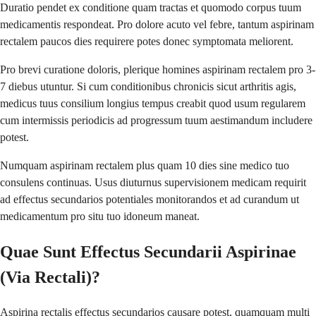
Duratio pendet ex conditione quam tractas et quomodo corpus tuum
medicamentis respondeat. Pro dolore acuto vel febre, tantum aspirinam
rectalem paucos dies requirere potes donec symptomata meliorent.
Pro brevi curatione doloris, plerique homines aspirinam rectalem pro 3-
7 diebus utuntur. Si cum conditionibus chronicis sicut arthritis agis,
medicus tuus consilium longius tempus creabit quod usum regularem
cum intermissis periodicis ad progressum tuum aestimandum includere
potest.
Numquam aspirinam rectalem plus quam 10 dies sine medico tuo
consulens continuas. Usus diuturnus supervisionem medicam requirit
ad effectus secundarios potentiales monitorandos et ad curandum ut
medicamentum pro situ tuo idoneum maneat.
Quae Sunt Effectus Secundarii Aspirinae
(Via Rectali)?
Aspirina rectalis effectus secundarios causare potest, quamquam multi