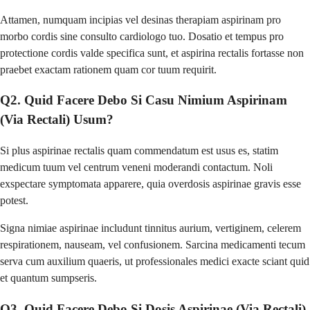
Attamen, numquam incipias vel desinas therapiam aspirinam pro
morbo cordis sine consulto cardiologo tuo. Dosatio et tempus pro
protectione cordis valde specifica sunt, et aspirina rectalis fortasse non
praebet exactam rationem quam cor tuum requirit.
Q2. Quid Facere Debo Si Casu Nimium Aspirinam
(Via Rectali) Usum?
Si plus aspirinae rectalis quam commendatum est usus es, statim
medicum tuum vel centrum veneni moderandi contactum. Noli
exspectare symptomata apparere, quia overdosis aspirinae gravis esse
potest.
Signa nimiae aspirinae includunt tinnitus aurium, vertiginem, celerem
respirationem, nauseam, vel confusionem. Sarcina medicamenti tecum
serva cum auxilium quaeris, ut professionales medici exacte sciant quid
et quantum sumpseris.
Q3. Quid Facere Debo Si Dosis Aspirinae (Via Rectali)