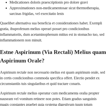
Medicationes doloris praescriptionis pro dolore gravi
Approximationes non-medicamentosae sicut thermotherapia,
sarcinas frigidas, vel exercitatio lenis
Quaelibet alternativa sua beneficia et considerationes habet. Exempli
gratia, ibuprofenum melius operari posset pro condicionibus
inflammatoriis, dum acetaminophenum mitius est in stomacho tuo, sed
inflammationem non minuit.
Estne Aspirinum (Via Rectali) Melius quam
Aspirinum Orale?
Aspirinum rectale non necessario melius est quam aspirinum orale, sed
in certis condicionibus commoda specifica offert. Electio pendet ex
circumstantiis tuis singularibus et quid tractare conaris.
Aspirinum rectale melius operatur cum medicamenta oralia propter
nauseam vel vomitum retinere non potes. Etiam gradus sanguinis
magis constantes praebet quia systema digestivum tuum totum