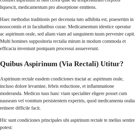
liquescit, medicamentum pro absorptione emittens.
Haec methodus traditionis per decennia tuto adhibita est, praesertim in
nosocomiis et in facultatibus curae. Medicamentum identice operatur
ac aspirinum orale, sed aliam viam ad sanguinem tuum pervenire capit.
Multi homines suppositoria rectalia mirum in modum commoda et
efficacia inveniunt postquam processui assueverunt.
Quibus Aspirinum (Via Rectali) Utitur?
Aspirinum rectale easdem condiciones tractat ac aspirinum orale,
incluso dolore levamine, febris reductione, et inflammatione
moderanda. Medicus tuus hanc viam specialiter eligere posset cum
nauseam vel vomitum persistentem experiris, quod medicamenta oralia
retinere difficile facit.
Hic sunt condiciones principales ubi aspirinum rectale te melius sentire
potest: