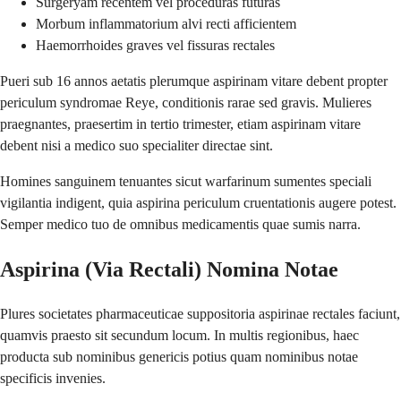
Surgeryam recentem vel proceduras futuras
Morbum inflammatorium alvi recti afficientem
Haemorrhoides graves vel fissuras rectales
Pueri sub 16 annos aetatis plerumque aspirinam vitare debent propter
periculum syndromae Reye, conditionis rarae sed gravis. Mulieres
praegnantes, praesertim in tertio trimester, etiam aspirinam vitare
debent nisi a medico suo specialiter directae sint.
Homines sanguinem tenuantes sicut warfarinum sumentes speciali
vigilantia indigent, quia aspirina periculum cruentationis augere potest.
Semper medico tuo de omnibus medicamentis quae sumis narra.
Aspirina (Via Rectali) Nomina Notae
Plures societates pharmaceuticae suppositoria aspirinae rectales faciunt,
quamvis praesto sit secundum locum. In multis regionibus, haec
producta sub nominibus genericis potius quam nominibus notae
specificis invenies.