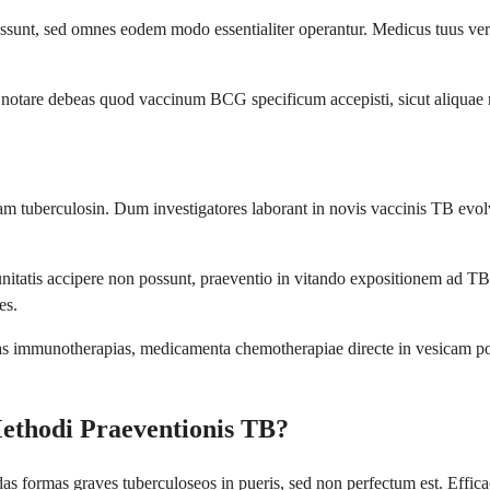
ossunt, sed omnes eodem modo essentialiter operantur. Medicus tuus ve
ut notare debeas quod vaccinum BCG specificum accepisti, sicut aliquae na
ndam tuberculosin. Dum investigatores laborant in novis vaccinis TB 
atis accipere non possunt, praeventio in vitando expositionem ad TB 
es.
lias immunotherapias, medicamenta chemotherapiae directe in vesicam po
thodi Praeventionis TB?
ormas graves tuberculoseos in pueris, sed non perfectum est. Efficac