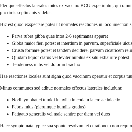
Plerique effectus laterales mites ex vaccino BCG experiuntur, qui omni
proximis septimanis videbis.
Hic est quod exspectare potes ut normales reactiones in loco iniectionis
Parva rubra gibba quae intra 2-6 septimanas apparet
Gibba maior fieri potest et interdum in parvum, superficiale ulcu
Crusta formare potest et tandem decidere, parvam cicatricem rel
Quidam liquor clarus vel leviter nubilus ex situ exhaurire potest
Tenderness mitis vel dolor in brachio
Hae reactiones locales sunt signa quod vaccinum operatur et corpus tu
Minus communes sed adhuc normales effectus laterales includunt:
Nodi lymphatici tumidi in axilla in eodem latere ac iniectio
Febris mitis (plerumque humilis gradus)
Fatigatio generalis vel male sentire per diem vel duos
Haec symptomata typice sua sponte resolvunt et curationem non requir