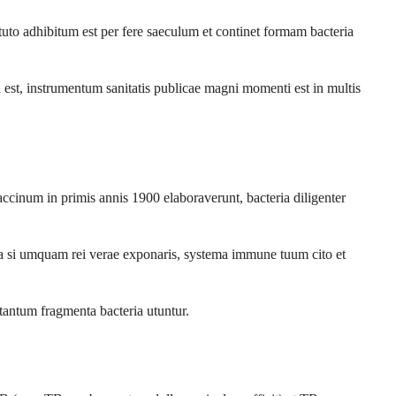
to adhibitum est per fere saeculum et continet formam bacteria
st, instrumentum sanitatis publicae magni momenti est in multis
ccinum in primis annis 1900 elaboraverunt, bacteria diligenter
ita si umquam rei verae exponaris, systema immune tuum cito et
 tantum fragmenta bacteria utuntur.