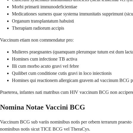
Morbi primarii immunodeficientiae
Medicationes sumens quae systema immunitatis supprimunt (sicut
Organum transplantatum habuisti
Therapiam radiorum accipis
Vaccinum etiam non commendatur pro:
Mulieres praegnantes (quamquam plerumque tutum est dum lacta
Homines cum infectione TB activa
Illi cum morbo acuto gravi vel febre
Quilibet cum conditione cutis gravi in loco iniectionis
Homines qui reactionem allergicam gravem ad vaccinum BCG p
Praeterea, infantes nati matribus cum HIV vaccinum BCG non accipere 
Nomina Notae Vaccini BCG
Vaccinum BCG sub variis nominibus notis per orbem terrarum praesto est
nominibus notis sicut TICE BCG vel TheraCys.