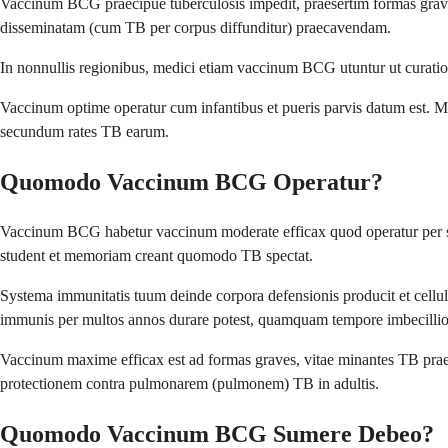
Vaccinum BCG praecipue tuberculosis impedit, praesertim formas grav
disseminatam (cum TB per corpus diffunditur) praecavendam.
In nonnullis regionibus, medici etiam vaccinum BCG utuntur ut curatio
Vaccinum optime operatur cum infantibus et pueris parvis datum est. Mi
secundum rates TB earum.
Quomodo Vaccinum BCG Operatur?
Vaccinum BCG habetur vaccinum moderate efficax quod operatur per sys
student et memoriam creant quomodo TB spectat.
Systema immunitatis tuum deinde corpora defensionis producit et cellul
immunis per multos annos durare potest, quamquam tempore imbecillior 
Vaccinum maxime efficax est ad formas graves, vitae minantes TB prae
protectionem contra pulmonarem (pulmonem) TB in adultis.
Quomodo Vaccinum BCG Sumere Debeo?