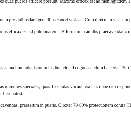
es quae pueros afficere possunt. Maxime efficax est ad meningitidem 
nem pro quibusdam generibus cancri vesicae. Cum directe in vesicam po
nus efficax est ad pulmonarem TB formam in adultis praecavendam, quare
tema immunitatis tuum instituendo ad cognoscendum bacteria TB. Cum b
as immunes speciales, quas T-cellulas vocant, excitat, quae cito respon
fieri potest.
cavendas, praesertim in pueris. Circiter 70-80% protectionem contra T