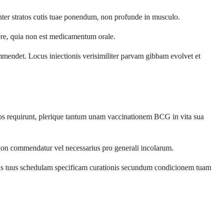
nter stratos cutis tuae ponendum, non profunde in musculo.
ere, quia non est medicamentum orale.
mmendet. Locus iniectionis verisimiliter parvam gibbam evolvet et
los requirunt, plerique tantum unam vaccinationem BCG in vita sua
 non commendatur vel necessarius pro generali incolarum.
ogus tuus schedulam specificam curationis secundum condicionem tuam