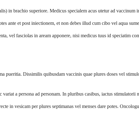
lis) in brachio superiore. Medicus specialem acus utetur ad vaccinum i
tes ante et post iniectionem, et non debes illud cum cibo vel aqua sum
nta, vel fasciolas in aream apponere, nisi medicus tuus id speciatim co
ma pueritia. Dissimilis quibusdam vaccinis quae plures doses vel stimu
ariat a persona ad personam. In pluribus casibus, iactus stimulatorii
directe in vesicam per plures septimanas vel menses dare potes. Oncol