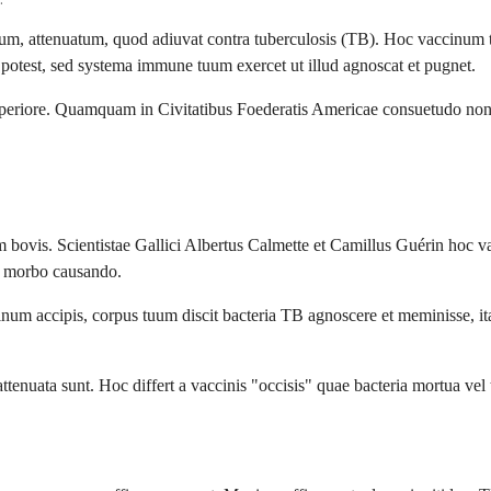
m, attenuatum, quod adiuvat contra tuberculosis (TB). Hoc vaccinum tu
est, sed systema immune tuum exercet ut illud agnoscat et pugnet.
periore. Quamquam in Civitatibus Foederatis Americae consuetudo non e
bovis. Scientistae Gallici Albertus Calmette et Camillus Guérin hoc va
ne morbo causando.
cinum accipis, corpus tuum discit bacteria TB agnoscere et meminisse, 
tenuata sunt. Hoc differt a vaccinis "occisis" quae bacteria mortua vel