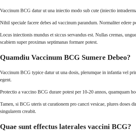
Vaccinum BCG datur ut una iniectio modo sub cute (iniectio intraderma
Nihil speciale facere debes ad vaccinum parandum. Normaliter edere po
Locus iniectionis mundus et siccus servandus est. Nullas cremas, ungue
scabiem super proximas septimanas formare potest.
Quamdiu Vaccinum BCG Sumere Debeo?
Vaccinum BCG typice datur ut una dosis, plerumque in infantia vel pri
egent.
Protectio a vaccino BCG durare potest per 10-20 annos, quamquam hoc v
Tamen, si BCG uteris ut curationem pro cancri vesicae, plures doses 
singularem creabit.
Quae sunt effectus laterales vaccini BCG?