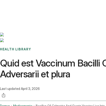
Benchmarks
Stories
FAQ
Sign up / Log in
HEALTH LIBRARY
Quid est Vaccinum Bacilli 
Adversarii et plura
Last updated
April 3, 2026
Domus
Medicamenta
Bacillus Of Calmette And Guerin Vaccine L