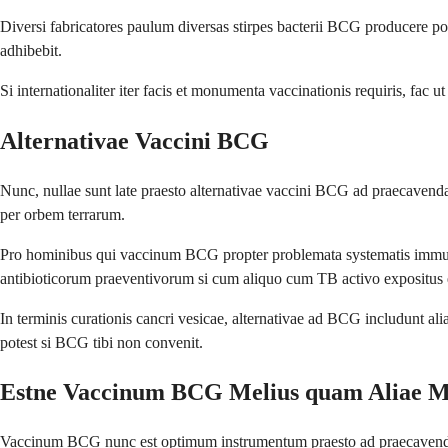
Diversi fabricatores paulum diversas stirpes bacterii BCG producere p
adhibebit.
Si internationaliter iter facis et monumenta vaccinationis requiris, fac 
Alternativae Vaccini BCG
Nunc, nullae sunt late praesto alternativae vaccini BCG ad praecave
per orbem terrarum.
Pro hominibus qui vaccinum BCG propter problemata systematis immunit
antibioticorum praeventivorum si cum aliquo cum TB activo expositus 
In terminis curationis cancri vesicae, alternativae ad BCG includunt a
potest si BCG tibi non convenit.
Estne Vaccinum BCG Melius quam Aliae Me
Vaccinum BCG nunc est optimum instrumentum praesto ad praecavendas f