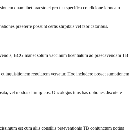
rsionem quamlibet praesto et pro tua specifica condicione idoneam
tiones praeferre possunt certis stirpibus vel fabricatoribus.
evolvendis, BCG manet solum vaccinum licentiatum ad praecavendam TB
et inquisitionem regularem versatur. Hoc includere posset sumptionem
sita, vel modos chirurgicos. Oncologus tuus has optiones discutere
issimum est cum aliis consiliis praeventionis TB coniunctum potius