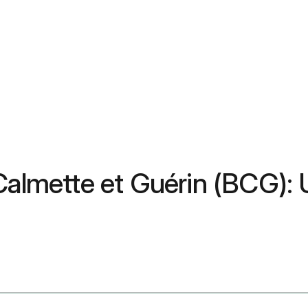
Calmette et Guérin (BCG): 
ive Intradermal Route