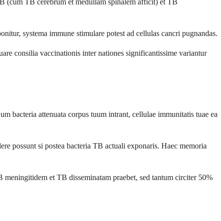
TB (cum TB cerebrum et medullam spinalem afficit) et TB
nitur, systema immune stimulare potest ad cellulas cancri pugnandas.
 consilia vaccinationis inter nationes significantissime variantur
acteria attenuata corpus tuum intrant, cellulae immunitatis tuae ea
dere possunt si postea bacteria TB actuali exponaris. Haec memoria
B meningitidem et TB disseminatam praebet, sed tantum circiter 50%