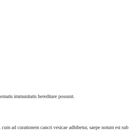
matis immunitatis hereditare possunt.
, cum ad curationem cancri vesicae adhibetur, saepe notum est sub