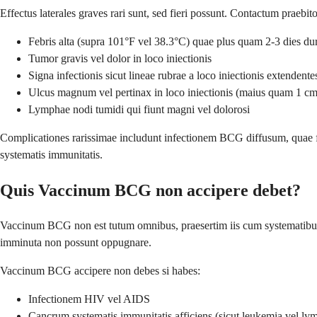
Effectus laterales graves rari sunt, sed fieri possunt. Contactum praebitor
Febris alta (supra 101°F vel 38.3°C) quae plus quam 2-3 dies du
Tumor gravis vel dolor in loco iniectionis
Signa infectionis sicut lineae rubrae a loco iniectionis extendente
Ulcus magnum vel pertinax in loco iniectionis (maius quam 1 cm
Lymphae nodi tumidi qui fiunt magni vel dolorosi
Complicationes rarissimae includunt infectionem BCG diffusum, quae f
systematis immunitatis.
Quis Vaccinum BCG non accipere debet?
Vaccinum BCG non est tutum omnibus, praesertim iis cum systematibus 
imminuta non possunt oppugnare.
Vaccinum BCG accipere non debes si habes:
Infectionem HIV vel AIDS
Cancrum systematis immunitatis afficiens (sicut leukemia vel l