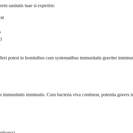
em sanitatis tuae si experiris:
rat
s
)
ieri potest in hominibus cum systematibus immunitatis graviter imminu
immunitatis imminutis. Cum bacteria viva contineat, potentia graves i
ymphoma)