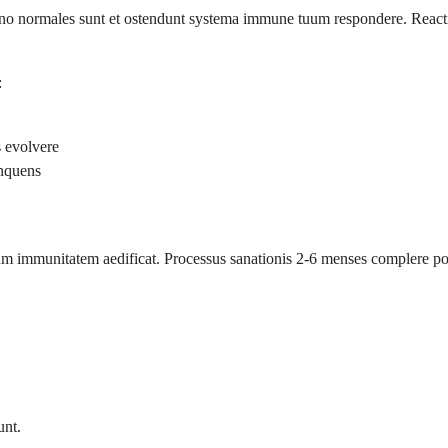
no normales sunt et ostendunt systema immune tuum respondere. Reactio f
:
s evolvere
inquens
um immunitatem aedificat. Processus sanationis 2-6 menses complere po
unt.