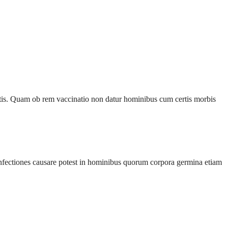
tis. Quam ob rem vaccinatio non datur hominibus cum certis morbis
nfectiones causare potest in hominibus quorum corpora germina etiam