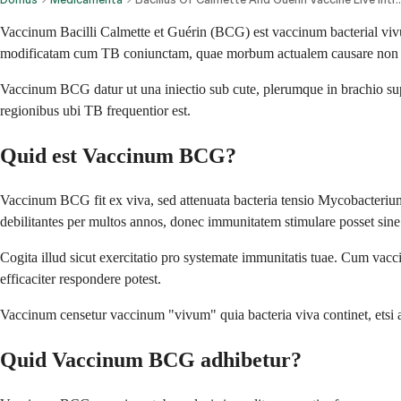
Vaccinum Bacilli Calmette et Guérin (BCG) est vaccinum bacterial vivu
modificatam cum TB coniunctam, quae morbum actualem causare non pot
Vaccinum BCG datur ut una iniectio sub cute, plerumque in brachio su
regionibus ubi TB frequentior est.
Quid est Vaccinum BCG?
Vaccinum BCG fit ex viva, sed attenuata bacteria tensio Mycobacterium 
debilitantes per multos annos, donec immunitatem stimulare posset si
Cogita illud sicut exercitatio pro systemate immunitatis tuae. Cum vac
efficaciter respondere potest.
Vaccinum censetur vaccinum "vivum" quia bacteria viva continet, etsi at
Quid Vaccinum BCG adhibetur?