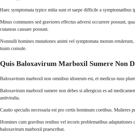
Haec symptomata typice mitia sunt et saepe difficile a symptomatibus ip
Minus communes sed graviores effectus adversi occurrere possunt, quamqu
cutaneas causare possunt.
Nonnulli homines mutationes animi vel symptomata morum retulerunt, pr
tuum consule.
Quis Baloxavirum Marboxil Sumere Non D
Baloxavirum marboxil non omnibus idoneum est, et medicus tuus plures 
Baloxavirum marboxil sumere non debes si allergicus es ad medicamentu
antiviralia.
Cautio specialis necessaria est pro certis hominum coetibus. Mulieres pr
Homines cum gravibus renibus vel iecoris problematibus adaptationes do
baloxavirum marboxil praescribat.