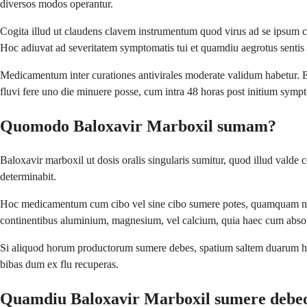
diversos modos operantur.
Cogita illud ut claudens clavem instrumentum quod virus ad se ipsum 
Hoc adiuvat ad severitatem symptomatis tui et quamdiu aegrotus senti
Medicamentum inter curationes antivirales moderate validum habetur. Ef
fluvi fere uno die minuere posse, cum intra 48 horas post initium symp
Quomodo Baloxavir Marboxil sumam?
Baloxavir marboxil ut dosis oralis singularis sumitur, quod illud vald
determinabit.
Hoc medicamentum cum cibo vel sine cibo sumere potes, quamquam nonnulli
continentibus aluminium, magnesium, vel calcium, quia haec cum absor
Si aliquod horum productorum sumere debes, spatium saltem duarum h
bibas dum ex flu recuperas.
Quamdiu Baloxavir Marboxil sumere debe