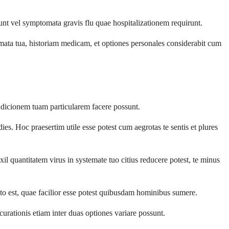
nt vel symptomata gravis flu quae hospitalizationem requirunt.
mata tua, historiam medicam, et optiones personales considerabit cum
dicionem tuam particularem facere possunt.
Hoc praesertim utile esse potest cum aegrotas te sentis et plures
 quantitatem virus in systemate tuo citius reducere potest, te minus
esto est, quae facilior esse potest quibusdam hominibus sumere.
ationis etiam inter duas optiones variare possunt.