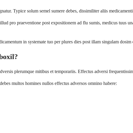
gnatur. Typice solum semel sumere debes, dissimiliter aliis medicamentis
i illud pro praeventione post expositionem ad flu sumis, medicus tuus u
dicamentum in systemate tuo per plures dies post illam singulam dosim op
boxil?
versis plerumque mitibus et temporariis. Effectus adversi frequentissim
e debes multos homines nullos effectus adversos omnino habere: