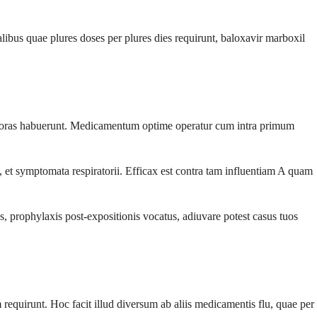
bus quae plures doses per plures dies requirunt, baloxavir marboxil
 horas habuerunt. Medicamentum optime operatur cum intra primum
o, et symptomata respiratorii. Efficax est contra tam influentiam A quam
prophylaxis post-expositionis vocatus, adiuvare potest casus tuos
quirunt. Hoc facit illud diversum ab aliis medicamentis flu, quae per