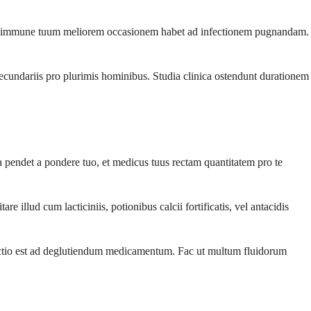
tema immune tuum meliorem occasionem habet ad infectionem pugnandam.
secundariis pro plurimis hominibus. Studia clinica ostendunt durationem
 pendet a pondere tuo, et medicus tuus rectam quantitatem pro te
llud cum lacticiniis, potionibus calcii fortificatis, vel antacidis
ctio est ad deglutiendum medicamentum. Fac ut multum fluidorum