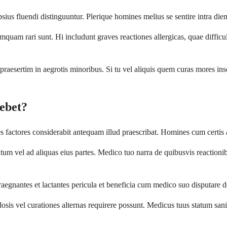
sius fluendi distinguuntur. Plerique homines melius se sentire intra die
am rari sunt. Hi includunt graves reactiones allergicas, quae difficult
aesertim in aegrotis minoribus. Si tu vel aliquis quem curas mores ins
ebet?
factores considerabit antequam illud praescribat. Homines cum certis 
m vel ad aliquas eius partes. Medico tuo narra de quibusvis reactionib
aegnantes et lactantes pericula et beneficia cum medico suo disputare de
sis vel curationes alternas requirere possunt. Medicus tuus statum san