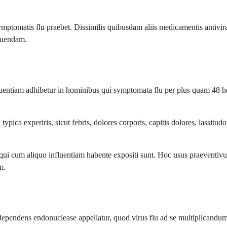
matis flu praebet. Dissimilis quibusdam aliis medicamentis antivirali
inuendam.
luentiam adhibetur in hominibus qui symptomata flu per plus quam 48
ica experiris, sicut febris, dolores corporis, capitis dolores, lassitud
cum aliquo influentiam habente expositi sunt. Hoc usus praeventivus, 
m.
ndens endonuclease appellatur, quod virus flu ad se multiplicandum re