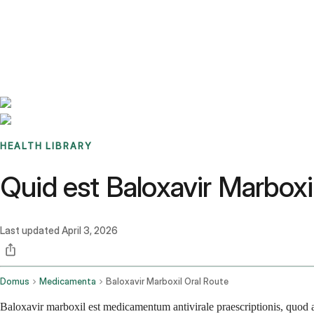
Benchmarks
Stories
FAQ
Sign up / Log in
HEALTH LIBRARY
Quid est Baloxavir Marboxil
Last updated
April 3, 2026
Domus
Medicamenta
Baloxavir Marboxil Oral Route
Baloxavir marboxil est medicamentum antivirale praescriptionis, quod 