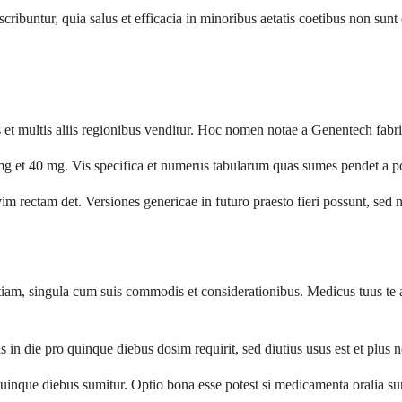
untur, quia salus et efficacia in minoribus aetatis coetibus non sunt c
 et multis aliis regionibus venditur. Hoc nomen notae a Genentech fab
 mg et 40 mg. Vis specifica et numerus tabularum quas sumes pendet a po
m rectam det. Versiones genericae in futuro praesto fieri possunt, sed 
entiam, singula cum suis commodis et considerationibus. Medicus tuus 
n die pro quinque diebus dosim requirit, sed diutius usus est et plus not
uinque diebus sumitur. Optio bona esse potest si medicamenta oralia 