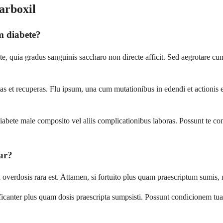
arboxil
m diabete?
, quia gradus sanguinis saccharo non directe afficit. Sed aegrotare c
as et recuperas. Flu ipsum, una cum mutationibus in edendi et actionis
abete male composito vel aliis complicationibus laboras. Possunt te cons
ar?
a overdosis rara est. Attamen, si fortuito plus quam praescriptum sumis,
nificanter plus quam dosis praescripta sumpsisti. Possunt condicionem