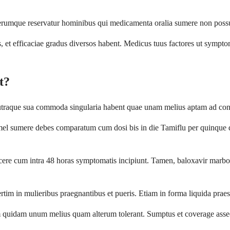
Plerumque reservatur hominibus qui medicamenta oralia sumere non possu
 et efficaciae gradus diversos habent. Medicus tuus factores ut sympto
t?
d utraque sua commoda singularia habent quae unam melius aptam ad con
mere debes comparatum cum dosi bis in die Tamiflu per quinque dies. 
re cum intra 48 horas symptomatis incipiunt. Tamen, baloxavir marboxil
esertim in mulieribus praegnantibus et pueris. Etiam in forma liquida pra
quidam unum melius quam alterum tolerant. Sumptus et coverage assecur