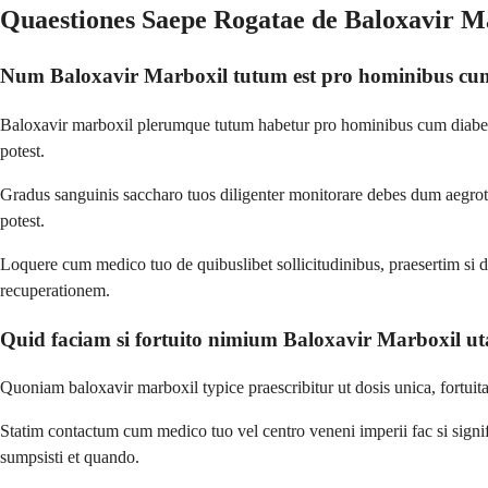
Quaestiones Saepe Rogatae de Baloxavir M
Num Baloxavir Marboxil tutum est pro hominibus cu
Baloxavir marboxil plerumque tutum habetur pro hominibus cum diabete
potest.
Gradus sanguinis saccharo tuos diligenter monitorare debes dum aegrot
potest.
Loquere cum medico tuo de quibuslibet sollicitudinibus, praesertim si di
recuperationem.
Quid faciam si fortuito nimium Baloxavir Marboxil ut
Quoniam baloxavir marboxil typice praescribitur ut dosis unica, fortuit
Statim contactum cum medico tuo vel centro veneni imperii fac si sig
sumpsisti et quando.