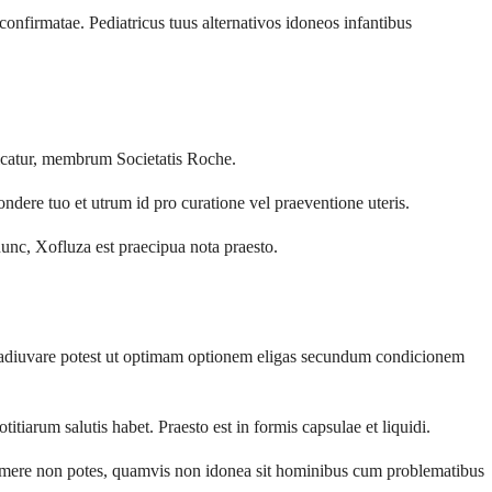
onfirmatae. Pediatricus tuus alternativos idoneos infantibus
ricatur, membrum Societatis Roche.
ndere tuo et utrum id pro curatione vel praeventione uteris.
nunc, Xofluza est praecipua nota praesto.
te adiuvare potest ut optimam optionem eligas secundum condicionem
itiarum salutis habet. Praesto est in formis capsulae et liquidi.
sumere non potes, quamvis non idonea sit hominibus cum problematibus