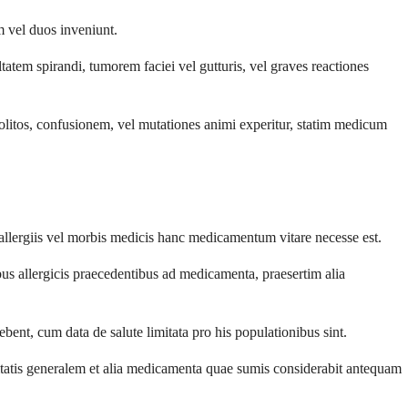
m vel duos inveniunt.
atem spirandi, tumorem faciei vel gutturis, vel graves reactiones
olitos, confusionem, vel mutationes animi experitur, statim medicum
allergiis vel morbis medicis hanc medicamentum vitare necesse est.
us allergicis praecedentibus ad medicamenta, praesertim alia
bent, cum data de salute limitata pro his populationibus sint.
itatis generalem et alia medicamenta quae sumis considerabit antequam