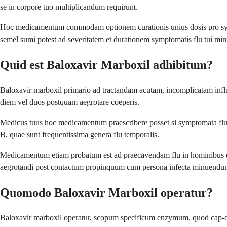
se in corpore tuo multiplicandum requirunt.
Hoc medicamentum commodam optionem curationis unius dosis pro sympto
semel sumi potest ad severitatem et durationem symptomatis flu tui m
Quid est Baloxavir Marboxil adhibitum?
Baloxavir marboxil primario ad tractandam acutam, incomplicatam inf
diem vel duos postquam aegrotare coeperis.
Medicus tuus hoc medicamentum praescribere posset si symptomata flu typ
B, quae sunt frequentissima genera flu temporalis.
Medicamentum etiam probatum est ad praecavendam flu in hominibus qui 
aegrotandi post contactum propinquum cum persona infecta minuendu
Quomodo Baloxavir Marboxil operatur?
Baloxavir marboxil operatur, scopum specificum enzymum, quod cap-depe