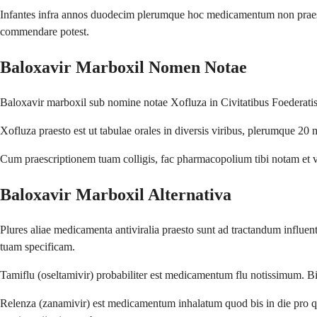
Infantes infra annos duodecim plerumque hoc medicamentum non praescrib
commendare potest.
Baloxavir Marboxil Nomen Notae
Baloxavir marboxil sub nomine notae Xofluza in Civitatibus Foederatis
Xofluza praesto est ut tabulae orales in diversis viribus, plerumque 20
Cum praescriptionem tuam colligis, fac pharmacopolium tibi notam et vi
Baloxavir Marboxil Alternativa
Plures aliae medicamenta antiviralia praesto sunt ad tractandum influ
tuam specificam.
Tamiflu (oseltamivir) probabiliter est medicamentum flu notissimum. Bis i
Relenza (zanamivir) est medicamentum inhalatum quod bis in die pro q