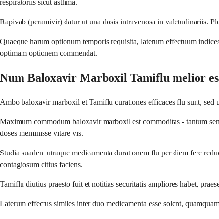
respiratoriis sicut asthma.
Rapivab (peramivir) datur ut una dosis intravenosa in valetudinariis. 
Quaeque harum optionum temporis requisita, laterum effectuum indices,
optimam optionem commendat.
Num Baloxavir Marboxil Tamiflu melior es
Ambo baloxavir marboxil et Tamiflu curationes efficaces flu sunt, se
Maximum commodum baloxavir marboxil est commoditas - tantum semel su
doses meminisse vitare vis.
Studia suadent utraque medicamenta durationem flu per diem fere reduce
contagiosum citius faciens.
Tamiflu diutius praesto fuit et notitias securitatis ampliores habet, pra
Laterum effectus similes inter duo medicamenta esse solent, quamquam 