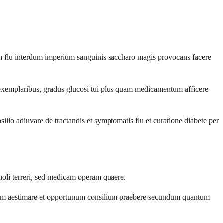
um flu interdum imperium sanguinis saccharo magis provocans facere
 exemplaribus, gradus glucosi tui plus quam medicamentum afficere
ilio adiuvare de tractandis et symptomatis flu et curatione diabete per
 noli terreri, sed medicam operam quaere.
 tuam aestimare et opportunum consilium praebere secundum quantum