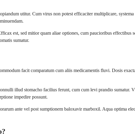
copiandum utitur. Cum virus non potest efficaciter multiplicare, sys
s minuendam.
ficax est, sed mitior quam aliae optiones, cum paucioribus effectibus 
tomatis sumatur.
e commodum facit comparatum cum aliis medicamentis fluvi. Dosis exacta
 illud stomacho facilius ferunt, cum cum levi prandio sumatur. Vitare i
ptione impedire possunt.
orarum ante vel post sumptionem baloxavir marboxil. Aqua optima ele
o?