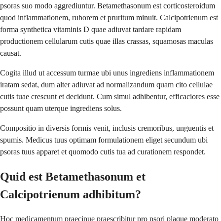
psoras suo modo aggrediuntur. Betamethasonum est corticosteroidum
quod inflammationem, ruborem et pruritum minuit. Calcipotrienum est
forma synthetica vitaminis D quae adiuvat tardare rapidam
productionem cellularum cutis quae illas crassas, squamosas maculas
causat.
Cogita illud ut accessum turmae ubi unus ingrediens inflammationem
iratam sedat, dum alter adiuvat ad normalizandum quam cito cellulae
cutis tuae crescunt et decidunt. Cum simul adhibentur, efficaciores esse
possunt quam uterque ingrediens solus.
Compositio in diversis formis venit, inclusis cremoribus, unguentis et
spumis. Medicus tuus optimam formulationem eliget secundum ubi
psoras tuus apparet et quomodo cutis tua ad curationem respondet.
Quid est Betamethasonum et
Calcipotrienum adhibitum?
Hoc medicamentum praecipue praescribitur pro psori plaque moderato