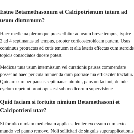
Estne Betamethasonum et Calcipotrienum tutum ad
usum diuturnum?
Haec medicina plerumque praescribitur ad usum breve tempus, typice
2 ad 4 septimanas ad tempus, propter corticosteroideam partem. Usus
continuus protractus ad cutis tenuem et alia lateris effectus cum steroids
topicis consociatos ducere potest.
Medicus tuus usum intermissum vel curationis pausas commendare
posset ad haec pericula minuenda dum psoriase tua efficaciter tractatur.
Quidam eam per paucas septimanas utuntur, pausam faciunt, deinde
cyclum repetunt prout opus est sub medicorum supervisione.
Quid faciam si fortuito nimium Betamethasoni et
Calcipotrieni utar?
Si fortuito nimiam medicinam applicas, leniter excessum cum texto
mundo vel panno remove. Noli sollicitari de singulis superapplicationis