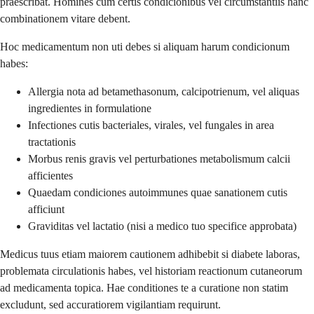
praescribat. Homines cum certis condicionibus vel circumstantiis hanc
combinationem vitare debent.
Hoc medicamentum non uti debes si aliquam harum condicionum
habes:
Allergia nota ad betamethasonum, calcipotrienum, vel aliquas
ingredientes in formulatione
Infectiones cutis bacteriales, virales, vel fungales in area
tractationis
Morbus renis gravis vel perturbationes metabolismum calcii
afficientes
Quaedam condiciones autoimmunes quae sanationem cutis
afficiunt
Graviditas vel lactatio (nisi a medico tuo specifice approbata)
Medicus tuus etiam maiorem cautionem adhibebit si diabete laboras,
problemata circulationis habes, vel historiam reactionum cutaneorum
ad medicamenta topica. Hae conditiones te a curatione non statim
excludunt, sed accuratiorem vigilantiam requirunt.