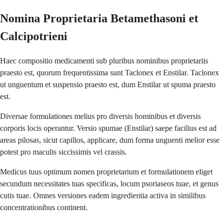
Nomina Proprietaria Betamethasoni et
Calcipotrieni
Haec compositio medicamenti sub pluribus nominibus proprietariis
praesto est, quorum frequentissima sunt Taclonex et Enstilar. Taclonex
ut unguentum et suspensio praesto est, dum Enstilar ut spuma praesto
est.
Diversae formulationes melius pro diversis hominibus et diversis
corporis locis operantur. Versio spumae (Enstilar) saepe facilius est ad
areas pilosas, sicut capillos, applicare, dum forma unguenti melior esse
potest pro maculis siccissimis vel crassis.
Medicus tuus optimum nomen proprietarium et formulationem eliget
secundum necessitates tuas specificas, locum psoriaseos tuae, et genus
cutis tuae. Omnes versiones eadem ingredientia activa in similibus
concentrationibus continent.