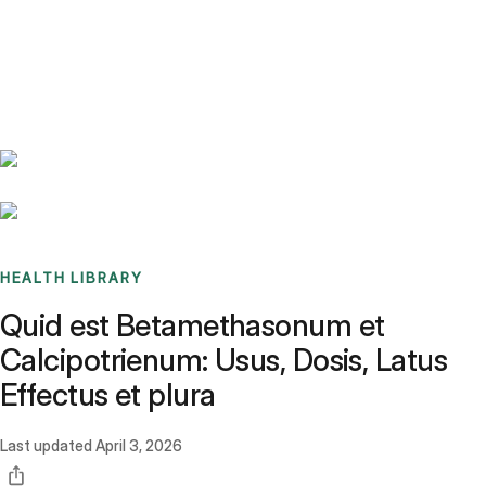
Benchmarks
Stories
FAQ
Sign up / Log in
HEALTH LIBRARY
Quid est Betamethasonum et
Calcipotrienum: Usus, Dosis, Latus
Effectus et plura
Last updated
April 3, 2026