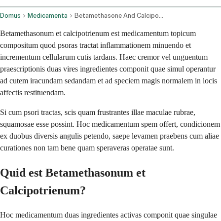
Domus
Medicamenta
Betamethasone And Calcipotriene Topical Application Route
Betamethasonum et calcipotrienum est medicamentum topicum
compositum quod psoras tractat inflammationem minuendo et
incrementum cellularum cutis tardans. Haec cremor vel unguentum
praescriptionis duas vires ingredientes componit quae simul operantur
ad cutem iracundam sedandam et ad speciem magis normalem in locis
affectis restituendam.
Si cum psori tractas, scis quam frustrantes illae maculae rubrae,
squamosae esse possint. Hoc medicamentum spem offert, condicionem
ex duobus diversis angulis petendo, saepe levamen praebens cum aliae
curationes non tam bene quam speraveras operatae sunt.
Quid est Betamethasonum et
Calcipotrienum?
Hoc medicamentum duas ingredientes activas componit quae singulae