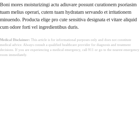
Boni mores moisturizingi actu adiuvare possunt curationem psoriasim
tuam melius operari, cutem tuam hydratam servando et irritationem
minuendo. Producta elige pro cute sensitiva designata et vitare aliquid
cum odore forti vel ingredientibus duris.
Medical Disclaimer:
This article is for informational purposes only and does not constitute
medical advice. Always consult a qualified healthcare provider for diagnosis and treatment
decisions. If you are experiencing a medical emergency, call 911 or go to the nearest emergency
room immediately.