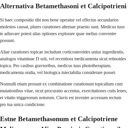
Alternativa Betamethasoni et Calcipotrieni
Si haec compositio tibi non bene operatur vel effectus secundarios
molestos causat, plures curationes alternae praesto sunt. Medicus tuus
te adiuvare potest alias optiones explorare quae melius convenire
possunt.
Aliae curationes topicae includunt corticosteroides unius ingredientis,
analogos vitaminae D soli, vel recentiora medicamenta sicut retinoides
topica. Pro casibus gravioribus, medicus tuus phototherapiam,
medicamenta oralia, vel biologica iniectabilia considerare posset.
Nonnulli etiam prosunt ex combinatione curationum topicalium cum
mutationibus vitae, sicut procuratio accentus, exercitationes cutis lenes,
et vitatio triggerorum notorum. Clavis est invenire accessum rectum
pro tua unica condicione.
Estne Betamethasonum et Calcipotriene