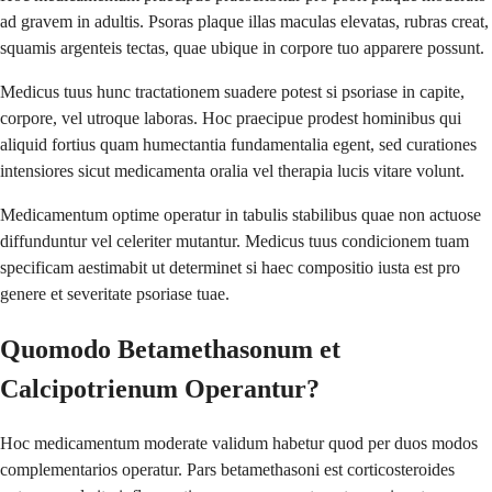
ad gravem in adultis. Psoras plaque illas maculas elevatas, rubras creat,
squamis argenteis tectas, quae ubique in corpore tuo apparere possunt.
Medicus tuus hunc tractationem suadere potest si psoriase in capite,
corpore, vel utroque laboras. Hoc praecipue prodest hominibus qui
aliquid fortius quam humectantia fundamentalia egent, sed curationes
intensiores sicut medicamenta oralia vel therapia lucis vitare volunt.
Medicamentum optime operatur in tabulis stabilibus quae non actuose
diffunduntur vel celeriter mutantur. Medicus tuus condicionem tuam
specificam aestimabit ut determinet si haec compositio iusta est pro
genere et severitate psoriase tuae.
Quomodo Betamethasonum et
Calcipotrienum Operantur?
Hoc medicamentum moderate validum habetur quod per duos modos
complementarios operatur. Pars betamethasoni est corticosteroides