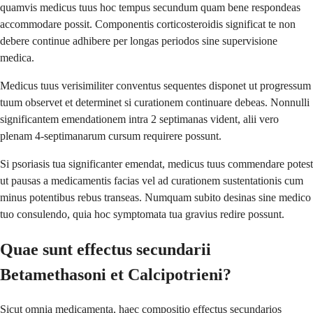
quamvis medicus tuus hoc tempus secundum quam bene respondeas
accommodare possit. Componentis corticosteroidis significat te non
debere continue adhibere per longas periodos sine supervisione
medica.
Medicus tuus verisimiliter conventus sequentes disponet ut progressum
tuum observet et determinet si curationem continuare debeas. Nonnulli
significantem emendationem intra 2 septimanas vident, alii vero
plenam 4-septimanarum cursum requirere possunt.
Si psoriasis tua significanter emendat, medicus tuus commendare potest
ut pausas a medicamentis facias vel ad curationem sustentationis cum
minus potentibus rebus transeas. Numquam subito desinas sine medico
tuo consulendo, quia hoc symptomata tua gravius redire possunt.
Quae sunt effectus secundarii
Betamethasoni et Calcipotrieni?
Sicut omnia medicamenta, haec compositio effectus secundarios