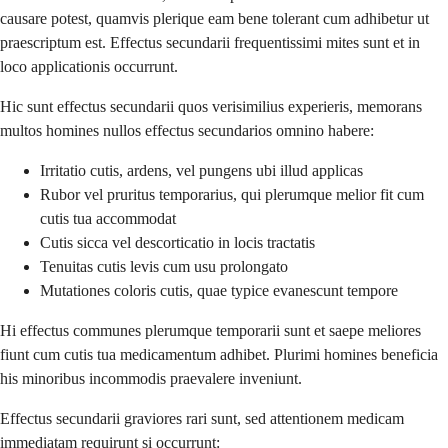
causare potest, quamvis plerique eam bene tolerant cum adhibetur ut
praescriptum est. Effectus secundarii frequentissimi mites sunt et in
loco applicationis occurrunt.
Hic sunt effectus secundarii quos verisimilius experieris, memorans
multos homines nullos effectus secundarios omnino habere:
Irritatio cutis, ardens, vel pungens ubi illud applicas
Rubor vel pruritus temporarius, qui plerumque melior fit cum
cutis tua accommodat
Cutis sicca vel descorticatio in locis tractatis
Tenuitas cutis levis cum usu prolongato
Mutationes coloris cutis, quae typice evanescunt tempore
Hi effectus communes plerumque temporarii sunt et saepe meliores
fiunt cum cutis tua medicamentum adhibet. Plurimi homines beneficia
his minoribus incommodis praevalere inveniunt.
Effectus secundarii graviores rari sunt, sed attentionem medicam
immediatam requirunt si occurrunt: