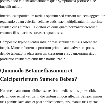
potens quod cito inflammationem quae symptomata psoriase tuae
impellit minuit.
Interim, calcipotrienum tardius operatur sed causam radicem aggreditur
regulando quam celeriter cellulae cutis tuae multiplicantur. In psoriase,
cellulae cutis circiter 10 vicibus celerius quam normaliter crescunt,
creantes illas maculas crasas et squamosas.
Compositio typice eventus intra primas septimanas usus ostendere
incipit. Minus ruborem et pruritum primum animadvertere potes,
deinde tenuatio gradata arearum crassarum et squamosarum sicut
productio cellularum cutis tuae normalizatur.
Quomodo Betamethasonum et
Calcipotrienum Sumere Debeo?
Hoc medicamentum adhibe exacte sicut medicus tuus praescribit,
plerumque semel vel bis in die tantum in locis affectis. Semper manus
tuas penitus lava ante et post applicationem, nisi manus tuas tractas.