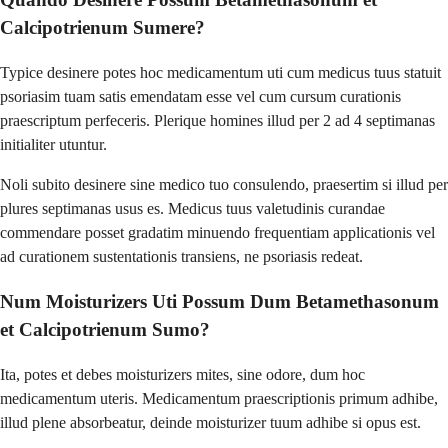
Calcipotrienum Sumere?
Typice desinere potes hoc medicamentum uti cum medicus tuus statuit
psoriasim tuam satis emendatam esse vel cum cursum curationis
praescriptum perfeceris. Plerique homines illud per 2 ad 4 septimanas
initialiter utuntur.
Noli subito desinere sine medico tuo consulendo, praesertim si illud per
plures septimanas usus es. Medicus tuus valetudinis curandae
commendare posset gradatim minuendo frequentiam applicationis vel
ad curationem sustentationis transiens, ne psoriasis redeat.
Num Moisturizers Uti Possum Dum Betamethasonum
et Calcipotrienum Sumo?
Ita, potes et debes moisturizers mites, sine odore, dum hoc
medicamentum uteris. Medicamentum praescriptionis primum adhibe,
illud plene absorbeatur, deinde moisturizer tuum adhibe si opus est.