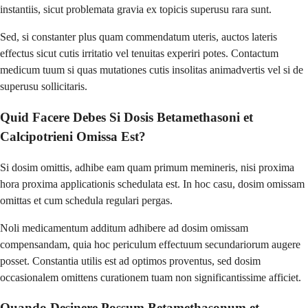
instantiis, sicut problemata gravia ex topicis superusu rara sunt.
Sed, si constanter plus quam commendatum uteris, auctos lateris
effectus sicut cutis irritatio vel tenuitas experiri potes. Contactum
medicum tuum si quas mutationes cutis insolitas animadvertis vel si de
superusu sollicitaris.
Quid Facere Debes Si Dosis Betamethasoni et
Calcipotrieni Omissa Est?
Si dosim omittis, adhibe eam quam primum memineris, nisi proxima
hora proxima applicationis schedulata est. In hoc casu, dosim omissam
omittas et cum schedula regulari pergas.
Noli medicamentum additum adhibere ad dosim omissam
compensandam, quia hoc periculum effectuum secundariorum augere
posset. Constantia utilis est ad optimos proventus, sed dosim
occasionalem omittens curationem tuam non significantissime afficiet.
Quando Desinere Possum Betamethasonum et