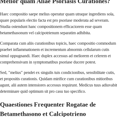
Melior quam Aliae Psoriasis Curationes?
Haec compositio saepe melius operatur quam utraque ingrediens sola,
quare popularis electio facta est pro psoriase moderata ad severam.
Studia ostendunt hanc compositionem efficaciorem esse quam
betamethasonum vel calcipotrienum separatim adhibita.
Comparata cum aliis curationibus topicis, haec compositio commodum
praebet inflammationem et incrementum abnormis cellularum cutis
simul oppugnandi. Haec duplex accessus ad meliorem et celerem et
comprehensivam in symptomatibus psoriase ducere potest.
Sed, "melius" pendet ex singulis tuis condicionibus, sensibilitate cutis,
et propositis curationis. Quidam mirifice cum curationibus mitioribus
agunt, alii autem intensiores accessus requirunt. Medicus tuus adiuvabit
determinare quid optimum sit pro casu tuo specifico.
Quaestiones Frequenter Rogatae de
Betamethasono et Calcipotrieno