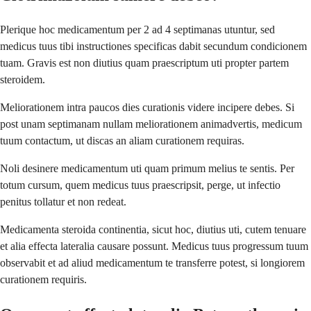
Plerique hoc medicamentum per 2 ad 4 septimanas utuntur, sed
medicus tuus tibi instructiones specificas dabit secundum condicionem
tuam. Gravis est non diutius quam praescriptum uti propter partem
steroidem.
Meliorationem intra paucos dies curationis videre incipere debes. Si
post unam septimanam nullam meliorationem animadvertis, medicum
tuum contactum, ut discas an aliam curationem requiras.
Noli desinere medicamentum uti quam primum melius te sentis. Per
totum cursum, quem medicus tuus praescripsit, perge, ut infectio
penitus tollatur et non redeat.
Medicamenta steroida continentia, sicut hoc, diutius uti, cutem tenuare
et alia effecta lateralia causare possunt. Medicus tuus progressum tuum
observabit et ad aliud medicamentum te transferre potest, si longiorem
curationem requiris.