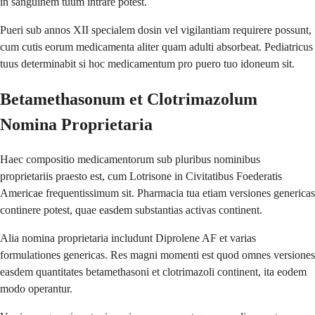
in sanguinem tuum intrare potest.
Pueri sub annos XII specialem dosin vel vigilantiam requirere possunt,
cum cutis eorum medicamenta aliter quam adulti absorbeat. Pediatricus
tuus determinabit si hoc medicamentum pro puero tuo idoneum sit.
Betamethasonum et Clotrimazolum
Nomina Proprietaria
Haec compositio medicamentorum sub pluribus nominibus
proprietariis praesto est, cum Lotrisone in Civitatibus Foederatis
Americae frequentissimum sit. Pharmacia tua etiam versiones genericas
continere potest, quae easdem substantias activas continent.
Alia nomina proprietaria includunt Diprolene AF et varias
formulationes genericas. Res magni momenti est quod omnes versiones
easdem quantitates betamethasoni et clotrimazoli continent, ita eodem
modo operantur.