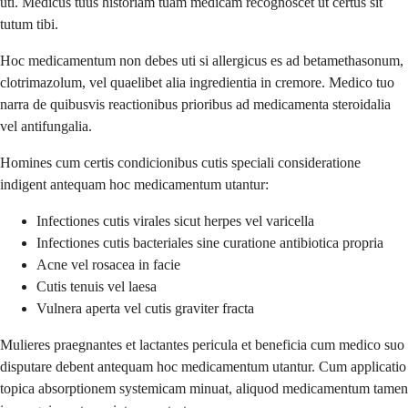
uti. Medicus tuus historiam tuam medicam recognoscet ut certus sit
tutum tibi.
Hoc medicamentum non debes uti si allergicus es ad betamethasonum,
clotrimazolum, vel quaelibet alia ingredientia in cremore. Medico tuo
narra de quibusvis reactionibus prioribus ad medicamenta steroidalia
vel antifungalia.
Homines cum certis condicionibus cutis speciali consideratione
indigent antequam hoc medicamentum utantur:
Infectiones cutis virales sicut herpes vel varicella
Infectiones cutis bacteriales sine curatione antibiotica propria
Acne vel rosacea in facie
Cutis tenuis vel laesa
Vulnera aperta vel cutis graviter fracta
Mulieres praegnantes et lactantes pericula et beneficia cum medico suo
disputare debent antequam hoc medicamentum utantur. Cum applicatio
topica absorptionem systemicam minuat, aliquod medicamentum tamen