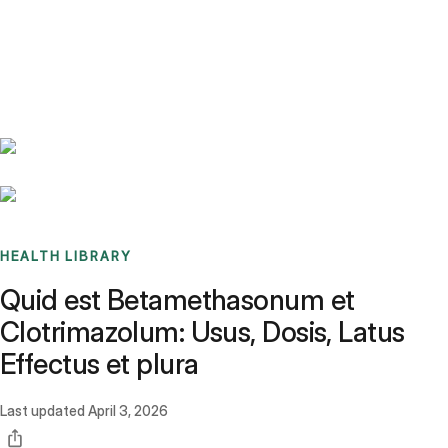
Benchmarks
Stories
FAQ
Sign up / Log in
HEALTH LIBRARY
Quid est Betamethasonum et
Clotrimazolum: Usus, Dosis, Latus
Effectus et plura
Last updated
April 3, 2026