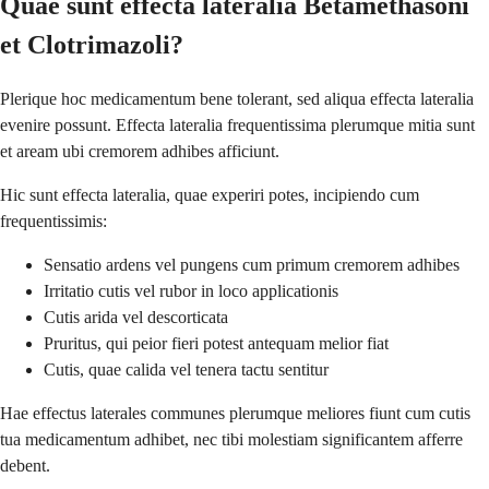
Quae sunt effecta lateralia Betamethasoni
et Clotrimazoli?
Plerique hoc medicamentum bene tolerant, sed aliqua effecta lateralia
evenire possunt. Effecta lateralia frequentissima plerumque mitia sunt
et aream ubi cremorem adhibes afficiunt.
Hic sunt effecta lateralia, quae experiri potes, incipiendo cum
frequentissimis:
Sensatio ardens vel pungens cum primum cremorem adhibes
Irritatio cutis vel rubor in loco applicationis
Cutis arida vel descorticata
Pruritus, qui peior fieri potest antequam melior fiat
Cutis, quae calida vel tenera tactu sentitur
Hae effectus laterales communes plerumque meliores fiunt cum cutis
tua medicamentum adhibet, nec tibi molestiam significantem afferre
debent.