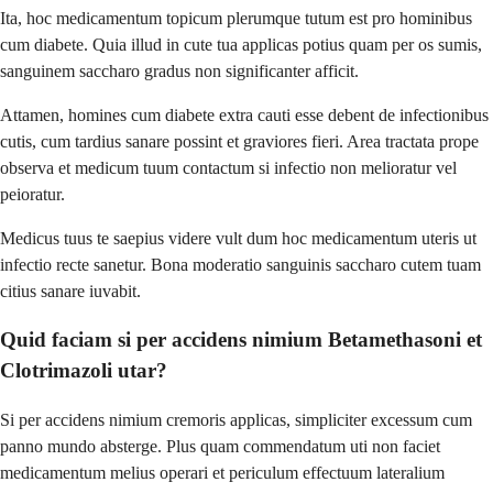
Ita, hoc medicamentum topicum plerumque tutum est pro hominibus
cum diabete. Quia illud in cute tua applicas potius quam per os sumis,
sanguinem saccharo gradus non significanter afficit.
Attamen, homines cum diabete extra cauti esse debent de infectionibus
cutis, cum tardius sanare possint et graviores fieri. Area tractata prope
observa et medicum tuum contactum si infectio non melioratur vel
peioratur.
Medicus tuus te saepius videre vult dum hoc medicamentum uteris ut
infectio recte sanetur. Bona moderatio sanguinis saccharo cutem tuam
citius sanare iuvabit.
Quid faciam si per accidens nimium Betamethasoni et
Clotrimazoli utar?
Si per accidens nimium cremoris applicas, simpliciter excessum cum
panno mundo absterge. Plus quam commendatum uti non faciet
medicamentum melius operari et periculum effectuum lateralium