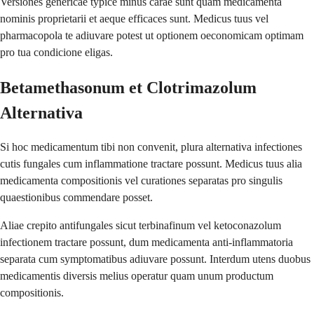
Versiones genericae typice minus carae sunt quam medicamenta
nominis proprietarii et aeque efficaces sunt. Medicus tuus vel
pharmacopola te adiuvare potest ut optionem oeconomicam optimam
pro tua condicione eligas.
Betamethasonum et Clotrimazolum
Alternativa
Si hoc medicamentum tibi non convenit, plura alternativa infectiones
cutis fungales cum inflammatione tractare possunt. Medicus tuus alia
medicamenta compositionis vel curationes separatas pro singulis
quaestionibus commendare posset.
Aliae crepito antifungales sicut terbinafinum vel ketoconazolum
infectionem tractare possunt, dum medicamenta anti-inflammatoria
separata cum symptomatibus adiuvare possunt. Interdum utens duobus
medicamentis diversis melius operatur quam unum productum
compositionis.