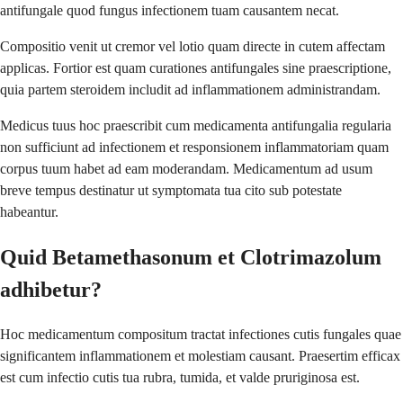
antifungale quod fungus infectionem tuam causantem necat.
Compositio venit ut cremor vel lotio quam directe in cutem affectam
applicas. Fortior est quam curationes antifungales sine praescriptione,
quia partem steroidem includit ad inflammationem administrandam.
Medicus tuus hoc praescribit cum medicamenta antifungalia regularia
non sufficiunt ad infectionem et responsionem inflammatoriam quam
corpus tuum habet ad eam moderandam. Medicamentum ad usum
breve tempus destinatur ut symptomata tua cito sub potestate
habeantur.
Quid Betamethasonum et Clotrimazolum
adhibetur?
Hoc medicamentum compositum tractat infectiones cutis fungales quae
significantem inflammationem et molestiam causant. Praesertim efficax
est cum infectio cutis tua rubra, tumida, et valde pruriginosa est.