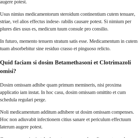
augere potest.
Usus nimius medicamentorum steroidum continentium cutem tenuare,
striae, vel alios effectus indese- rabilis causare potest. Si nimium per
plures dies usus es, medicum tuum consule pro consilio.
In futuro, memento tenuem stratum satis esse. Medicamentum in cutem
tuam absorbebitur sine residuo crasso et pinguoso relicto.
Quid faciam si dosim Betamethasoni et Clotrimazoli
omisi?
Dosim omissam adhibe quam primum memineris, nisi proxima
applicatio iam instat. In hoc casu, dosim omissam omittito et cum
schedula regulari perge.
Noli medicamentum additum adhibere ut dosim omissam compenses.
Hoc non adiuvabit infectionem citius sanare et periculum effectuum
laterum augere potest.