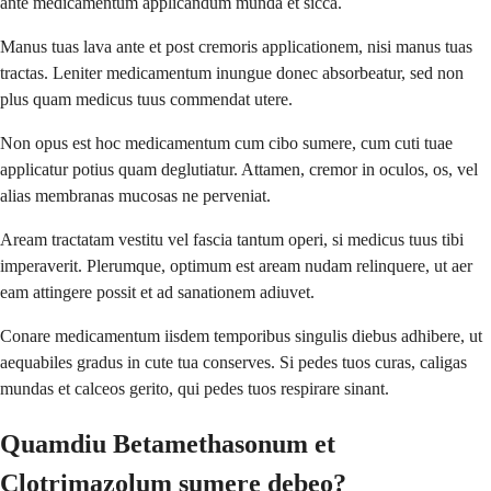
ante medicamentum applicandum munda et sicca.
Manus tuas lava ante et post cremoris applicationem, nisi manus tuas
tractas. Leniter medicamentum inungue donec absorbeatur, sed non
plus quam medicus tuus commendat utere.
Non opus est hoc medicamentum cum cibo sumere, cum cuti tuae
applicatur potius quam deglutiatur. Attamen, cremor in oculos, os, vel
alias membranas mucosas ne perveniat.
Aream tractatam vestitu vel fascia tantum operi, si medicus tuus tibi
imperaverit. Plerumque, optimum est aream nudam relinquere, ut aer
eam attingere possit et ad sanationem adiuvet.
Conare medicamentum iisdem temporibus singulis diebus adhibere, ut
aequabiles gradus in cute tua conserves. Si pedes tuos curas, caligas
mundas et calceos gerito, qui pedes tuos respirare sinant.
Quamdiu Betamethasonum et
Clotrimazolum sumere debeo?