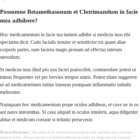
Possumne Betamethasonum et Clotrimazolum in facie
mea adhibere?
Hoc medicamentum in facie tua tantum adhibe si medicus tuus tibi
speciatim dicit. Cutis facialis tenuior et sensitivior est quam aliae
corporis partes, eam faciens magis pronam ad effectus laterum
steroidum.
Si medicus tuus illud pro usu faciei praescribit, commendare potest ut
minus frequenter vel per brevius tempus utaris. Potest etiam suggerere
ut ad medicamentum mitius transeas postquam inflammatio initialis
melioratur.
Numquam hoc medicamentum prope oculos adhibeas, et cave ne in os
aut nares intromittas. Si casu aliquid in oculos intuleris, aqua diligenter
ablue et medicum consule si irritatio perseverat.
Medical Disclaimer:
This article is for informational purposes only and does not constitute
medical advice. Always consult a qualified healthcare provider for diagnosis and treatment