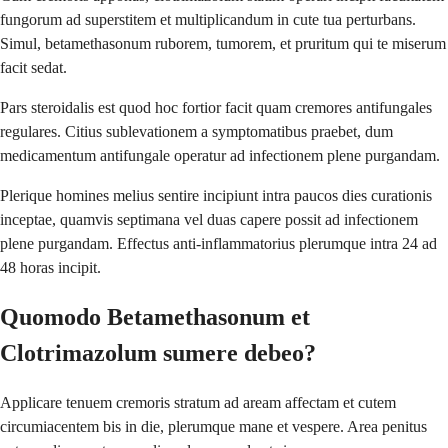
fungorum ad superstitem et multiplicandum in cute tua perturbans.
Simul, betamethasonum ruborem, tumorem, et pruritum qui te miserum
facit sedat.
Pars steroidalis est quod hoc fortior facit quam cremores antifungales
regulares. Citius sublevationem a symptomatibus praebet, dum
medicamentum antifungale operatur ad infectionem plene purgandam.
Plerique homines melius sentire incipiunt intra paucos dies curationis
inceptae, quamvis septimana vel duas capere possit ad infectionem
plene purgandam. Effectus anti-inflammatorius plerumque intra 24 ad
48 horas incipit.
Quomodo Betamethasonum et
Clotrimazolum sumere debeo?
Applicare tenuem cremoris stratum ad aream affectam et cutem
circumiacentem bis in die, plerumque mane et vespere. Area penitus