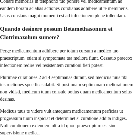
Conare memorias in telephono tuo ponere vel medicamentum ad
eandem horam ac alias actiones cotidianas adhibere ut te memineris.
Usus constans magni momenti est ad infectionem plene tollendam.
Quando desinere possum Betamethasonum et
Clotrimazolum sumere?
Perge medicamentum adhibere per totum cursum a medico tuo
praescriptum, etiam si symptomata tua meliora fiunt. Cessatio praecox
infectionem redire vel resistentem curationi fieri potest.
Plurimae curationes 2 ad 4 septimanas durant, sed medicus tuus tibi
instructiones specificas dabit. Si post unam septimanam meliorationem
non vidisti, medicum tuum consule potius quam medicamentum solus
desinas.
Medicus tuus te videre vult antequam medicamentum perficias ut
progressum tuum inspiciat et determinet si curatione addita indiges.
Noli curationem extendere ultra id quod praescriptum est sine
supervisione medica.