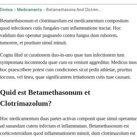
Domus
Medicamenta
Betamethasone And Clotrimazole Topical Route
Betamethasonum et clotrimazolum est medicamentum compositum
quod infectiones cutis fungales cum inflammatione tractat. Hoc
validum duo operatur pugnando contra fungus dum ruborem,
tumorem, et pruritum simul minuit.
Cogita illud ut curationem duo-in-uno quae tum infectionem tum
symptomata incommoda quae cum ea veniunt aggreditur. Medicus tuus
hoc praescribere potest cum condiciones sicut pedis athletae, pruritus
iocosus, vel tinea, quae significantem irritationem cutis tuae causant.
Quid est Betamethasonum et
Clotrimazolum?
Hoc medicamentum duas partes activas componit quae simul operantur
ad sanandam cutem infectam et inflammatam. Betamethasonum est
corticosteroidum quod inflammationem minuit, dum clotrimazolum est