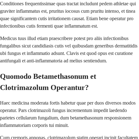
Conditiones frequentissimae quas tractat includunt pedem athletae qui
graviter inflammatus est, pruritus iocosus cum pruritu intenso, et tinea
quae significantem cutis irritationem causat. Etiam bene operatur pro
infectionibus cutis fermenti quae inflammatum est.
Medicus tuus illud etiam praescribere potest pro aliis infectionibus
fungalibus sicut candidiasis cutis vel quibusdam generibus dermatitidis
ubi fungus et inflammatio adsunt. Clavis est quod opus est curatione
antifungali et anti-inflammatoria ad melius sentiendum.
Quomodo Betamethasonum et
Clotrimazolum Operantur?
Haec medicina moderata fortis habetur quae per duos diversos modos
operatur. Pars clotrimazoli fungus incrementum impedit laedendo
parietes cellularum fungalium, dum betamethasonum responsionem
inflammatoriam corporis tui minuit.
Cum cremoris apponas, clotrimazolum statim operari incipit facultatem