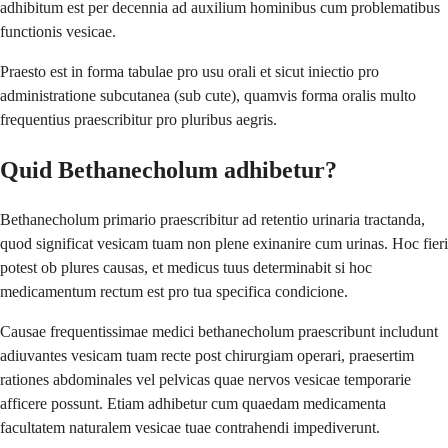
adhibitum est per decennia ad auxilium hominibus cum problematibus
functionis vesicae.
Praesto est in forma tabulae pro usu orali et sicut iniectio pro
administratione subcutanea (sub cute), quamvis forma oralis multo
frequentius praescribitur pro pluribus aegris.
Quid Bethanecholum adhibetur?
Bethanecholum primario praescribitur ad retentio urinaria tractanda,
quod significat vesicam tuam non plene exinanire cum urinas. Hoc fieri
potest ob plures causas, et medicus tuus determinabit si hoc
medicamentum rectum est pro tua specifica condicione.
Causae frequentissimae medici bethanecholum praescribunt includunt
adiuvantes vesicam tuam recte post chirurgiam operari, praesertim
rationes abdominales vel pelvicas quae nervos vesicae temporarie
afficere possunt. Etiam adhibetur cum quaedam medicamenta
facultatem naturalem vesicae tuae contrahendi impediverunt.