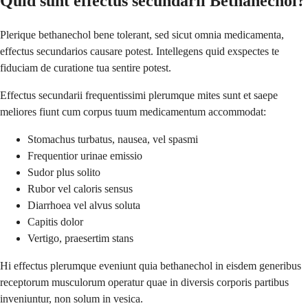
Quid sunt effectus secundarii Bethanechol?
Plerique bethanechol bene tolerant, sed sicut omnia medicamenta,
effectus secundarios causare potest. Intellegens quid exspectes te
fiduciam de curatione tua sentire potest.
Effectus secundarii frequentissimi plerumque mites sunt et saepe
meliores fiunt cum corpus tuum medicamentum accommodat:
Stomachus turbatus, nausea, vel spasmi
Frequentior urinae emissio
Sudor plus solito
Rubor vel caloris sensus
Diarrhoea vel alvus soluta
Capitis dolor
Vertigo, praesertim stans
Hi effectus plerumque eveniunt quia bethanechol in eisdem generibus
receptorum musculorum operatur quae in diversis corporis partibus
inveniuntur, non solum in vesica.