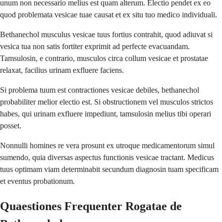
unum non necessario melius est quam alterum. Electio pendet ex eo
quod problemata vesicae tuae causat et ex situ tuo medico individuali.
Bethanechol musculus vesicae tuus fortius contrahit, quod adiuvat si
vesica tua non satis fortiter exprimit ad perfecte evacuandam.
Tamsulosin, e contrario, musculos circa collum vesicae et prostatae
relaxat, facilius urinam exfluere faciens.
Si problema tuum est contractiones vesicae debiles, bethanechol
probabiliter melior electio est. Si obstructionem vel musculos strictos
habes, qui urinam exfluere impediunt, tamsulosin melius tibi operari
posset.
Nonnulli homines re vera prosunt ex utroque medicamentorum simul
sumendo, quia diversas aspectus functionis vesicae tractant. Medicus
tuus optimam viam determinabit secundum diagnosin tuam specificam
et eventus probationum.
Quaestiones Frequenter Rogatae de