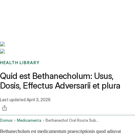
Benchmarks
Stories
FAQ
Sign up / Log in
HEALTH LIBRARY
Quid est Bethanecholum: Usus,
Dosis, Effectus Adversarii et plura
Last updated
April 3, 2026
Domus
Medicamenta
Bethanechol Oral Route Subcutaneous Route
Bethanecholum est medicamentum praescriptionis quod adiuvat