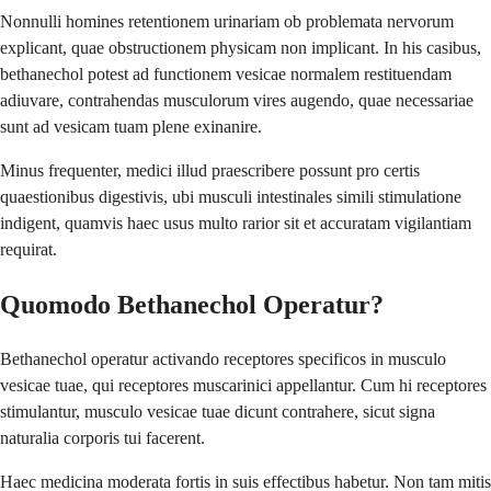
Nonnulli homines retentionem urinariam ob problemata nervorum
explicant, quae obstructionem physicam non implicant. In his casibus,
bethanechol potest ad functionem vesicae normalem restituendam
adiuvare, contrahendas musculorum vires augendo, quae necessariae
sunt ad vesicam tuam plene exinanire.
Minus frequenter, medici illud praescribere possunt pro certis
quaestionibus digestivis, ubi musculi intestinales simili stimulatione
indigent, quamvis haec usus multo rarior sit et accuratam vigilantiam
requirat.
Quomodo Bethanechol Operatur?
Bethanechol operatur activando receptores specificos in musculo
vesicae tuae, qui receptores muscarinici appellantur. Cum hi receptores
stimulantur, musculo vesicae tuae dicunt contrahere, sicut signa
naturalia corporis tui facerent.
Haec medicina moderata fortis in suis effectibus habetur. Non tam mitis