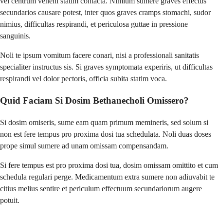
vel centrum veneni statim contacta. Nimium sumere graves effectus
secundarios causare potest, inter quos graves cramps stomachi, sudor
nimius, difficultas respirandi, et periculosa guttae in pressione
sanguinis.
Noli te ipsum vomitum facere conari, nisi a professionali sanitatis
specialiter instructus sis. Si graves symptomata experiris, ut difficultas
respirandi vel dolor pectoris, officia subita statim voca.
Quid Faciam Si Dosim Bethanecholi Omissero?
Si dosim omiseris, sume eam quam primum memineris, sed solum si
non est fere tempus pro proxima dosi tua schedulata. Noli duas doses
prope simul sumere ad unam omissam compensandam.
Si fere tempus est pro proxima dosi tua, dosim omissam omittito et cum
schedula regulari perge. Medicamentum extra sumere non adiuvabit te
citius melius sentire et periculum effectuum secundariorum augere
potuit.