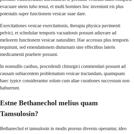
evacuare utens tubo tenui, et multi homines hoc inveniunt eis plus
potestatis super functionem vesicae suae dare.
Exercitationes vesicae exercitationis, therapia physica pavimenti
pelvici, et schedulae temporis vacuationis possunt adiuvare ad
meliorem functionem vesicae naturaliter. Hae accessus plus temporis
requirunt, sed emendationem diuturnam sine effectibus lateris
medicamenti praebere possunt.
In nonnullis casibus, procedendi chirurgici commendari possunt ad
causam subiacentem problematum vesicae tractandam, quamquam
haec typice considerantur solum cum aliae curationes successum non
habuerunt.
Estne Bethanechol melius quam
Tamsulosin?
Bethanechol et tamsulosin in modis prorsus diversis operantur, ideo