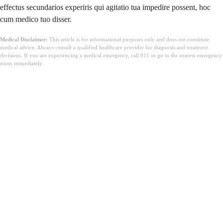
effectus secundarios experiris qui agitatio tua impedire possent, hoc
cum medico tuo disser.
Medical Disclaimer:
This article is for informational purposes only and does not constitute
medical advice. Always consult a qualified healthcare provider for diagnosis and treatment
decisions. If you are experiencing a medical emergency, call 911 or go to the nearest emergency
room immediately.