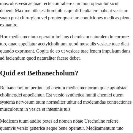
musculos vesicae tuae recte contrahere cum non operantur sicut
debent. Maxime utile est hominibus qui difficultatem habent vesicam
suam post chirurgiam vel propter quasdam condiciones medicas plene
exinanire.
Hoc medicamentum operatur imitans chemicam naturalem in corpore
tuo, quae appellatur acetylcholinum, quod musculis vesicae tuae dicit
quando exprimant. Cogita de eo ut vesicae tuae lenem impulsum dans
ad faciendum quod naturaliter facere debet.
Quid est Bethanecholum?
Bethanecholum pertinet ad coetum medicamentorum quae agonistae
cholinergici appellantur. Est versio synthetica nuntii chemici quem
systema nervosum tuum normaliter utitur ad moderandas contractiones
musculorum in vesica et intestinis tuis.
Medicum tuum audire potes ad nomen notae Urecholine referre,
quamvis versio generica aeque bene operatur. Medicamentum tuto