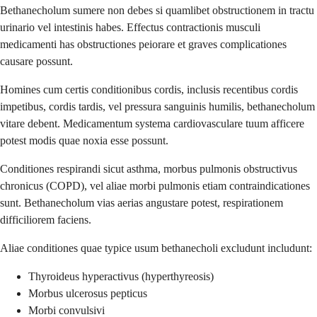
Bethanecholum sumere non debes si quamlibet obstructionem in tractu
urinario vel intestinis habes. Effectus contractionis musculi
medicamenti has obstructiones peiorare et graves complicationes
causare possunt.
Homines cum certis conditionibus cordis, inclusis recentibus cordis
impetibus, cordis tardis, vel pressura sanguinis humilis, bethanecholum
vitare debent. Medicamentum systema cardiovasculare tuum afficere
potest modis quae noxia esse possunt.
Conditiones respirandi sicut asthma, morbus pulmonis obstructivus
chronicus (COPD), vel aliae morbi pulmonis etiam contraindicationes
sunt. Bethanecholum vias aerias angustare potest, respirationem
difficiliorem faciens.
Aliae conditiones quae typice usum bethanecholi excludunt includunt:
Thyroideus hyperactivus (hyperthyreosis)
Morbus ulcerosus pepticus
Morbi convulsivi