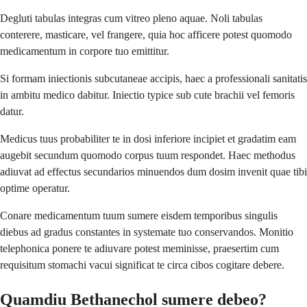
Degluti tabulas integras cum vitreo pleno aquae. Noli tabulas
conterere, masticare, vel frangere, quia hoc afficere potest quomodo
medicamentum in corpore tuo emittitur.
Si formam iniectionis subcutaneae accipis, haec a professionali sanitatis
in ambitu medico dabitur. Iniectio typice sub cute brachii vel femoris
datur.
Medicus tuus probabiliter te in dosi inferiore incipiet et gradatim eam
augebit secundum quomodo corpus tuum respondet. Haec methodus
adiuvat ad effectus secundarios minuendos dum dosim invenit quae tibi
optime operatur.
Conare medicamentum tuum sumere eisdem temporibus singulis
diebus ad gradus constantes in systemate tuo conservandos. Monitio
telephonica ponere te adiuvare potest meminisse, praesertim cum
requisitum stomachi vacui significat te circa cibos cogitare debere.
Quamdiu Bethanechol sumere debeo?