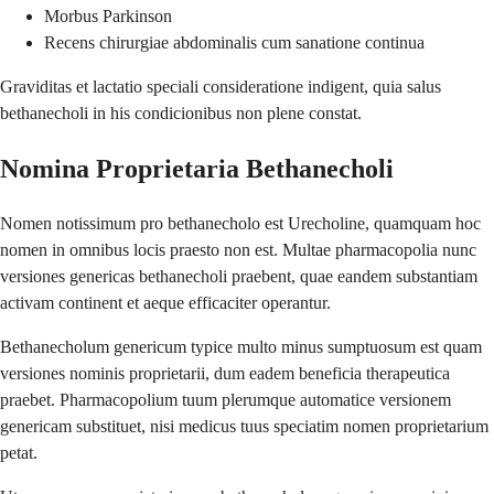
Morbus Parkinson
Recens chirurgiae abdominalis cum sanatione continua
Graviditas et lactatio speciali consideratione indigent, quia salus
bethanecholi in his condicionibus non plene constat.
Nomina Proprietaria Bethanecholi
Nomen notissimum pro bethanecholo est Urecholine, quamquam hoc
nomen in omnibus locis praesto non est. Multae pharmacopolia nunc
versiones genericas bethanecholi praebent, quae eandem substantiam
activam continent et aeque efficaciter operantur.
Bethanecholum genericum typice multo minus sumptuosum est quam
versiones nominis proprietarii, dum eadem beneficia therapeutica
praebet. Pharmacopolium tuum plerumque automatice versionem
genericam substituet, nisi medicus tuus speciatim nomen proprietarium
petat.