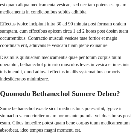
est quam aliqua medicamenta vesicae, sed nec tam potens est quam
medicamenta in condicionibus subitis adhibita.
Effectus typice incipiunt intra 30 ad 90 minuta post formam oralem
sumptam, cum effectibus apicem circa 1 ad 2 horas post dosim tuam
occurrentibus. Contractio musculi vesicae tuae fortior et magis
coordinata erit, adiuvans te vesicam tuam plene exinanire.
Dissimilis quibusdam medicamentis quae per totum corpus tuum
operantur, bethanechol primario musculos leves in vesica et intestinis
tuis intendit, quod adiuvat effectus in aliis systematibus corporis
indesiideratos minimizare.
Quomodo Bethanechol Sumere Debeo?
Sume bethanechol exacte sicut medicus tuus praescribit, typice in
stomacho vacuo circiter unam horam ante prandia vel duas horas post
esum. Cibus impedire potest quam bene corpus tuum medicamentum
absorbeat, ideo tempus magni momenti est.