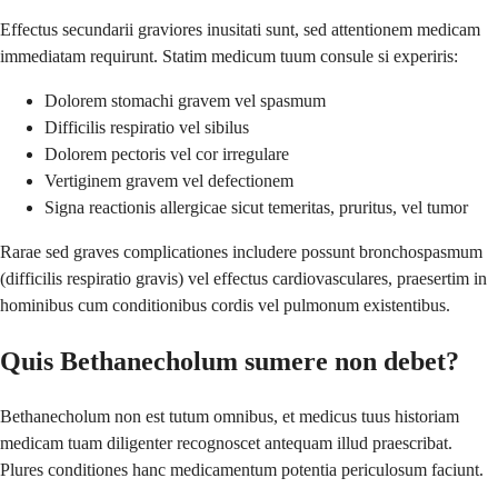
Effectus secundarii graviores inusitati sunt, sed attentionem medicam
immediatam requirunt. Statim medicum tuum consule si experiris:
Dolorem stomachi gravem vel spasmum
Difficilis respiratio vel sibilus
Dolorem pectoris vel cor irregulare
Vertiginem gravem vel defectionem
Signa reactionis allergicae sicut temeritas, pruritus, vel tumor
Rarae sed graves complicationes includere possunt bronchospasmum
(difficilis respiratio gravis) vel effectus cardiovasculares, praesertim in
hominibus cum conditionibus cordis vel pulmonum existentibus.
Quis Bethanecholum sumere non debet?
Bethanecholum non est tutum omnibus, et medicus tuus historiam
medicam tuam diligenter recognoscet antequam illud praescribat.
Plures conditiones hanc medicamentum potentia periculosum faciunt.