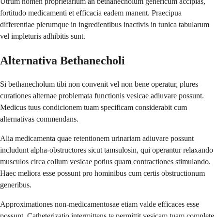
Utrum nomen proprietarium an bethanecholum genericum accipias,
fortitudo medicamenti et efficacia eadem manent. Praecipua
differentiae plerumque in ingredientibus inactivis in tunica tabularum
vel impleturis adhibitis sunt.
Alternativa Bethanecholi
Si bethanecholum tibi non convenit vel non bene operatur, plures
curationes alternae problemata functionis vesicae adiuvare possunt.
Medicus tuus condicionem tuam specificam considerabit cum
alternativas commendans.
Alia medicamenta quae retentionem urinariam adiuvare possunt
includunt alpha-obstructores sicut tamsulosin, qui operantur relaxando
musculos circa collum vesicae potius quam contractiones stimulando.
Haec meliora esse possunt pro hominibus cum certis obstructionum
generibus.
Approximationes non-medicamentosae etiam valde efficaces esse
possunt. Catheterizatio intermittens te permittit vesicam tuam complete