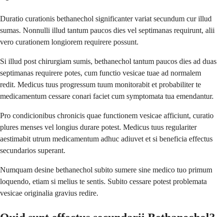
Duratio curationis bethanechol significanter variat secundum cur illud
sumas. Nonnulli illud tantum paucos dies vel septimanas requirunt, alii
vero curationem longiorem requirere possunt.
Si illud post chirurgiam sumis, bethanechol tantum paucos dies ad duas
septimanas requirere potes, cum functio vesicae tuae ad normalem
redit. Medicus tuus progressum tuum monitorabit et probabiliter te
medicamentum cessare conari faciet cum symptomata tua emendantur.
Pro condicionibus chronicis quae functionem vesicae afficiunt, curatio
plures menses vel longius durare potest. Medicus tuus regulariter
aestimabit utrum medicamentum adhuc adiuvet et si beneficia effectus
secundarios superant.
Numquam desine bethanechol subito sumere sine medico tuo primum
loquendo, etiam si melius te sentis. Subito cessare potest problemata
vesicae originalia gravius redire.