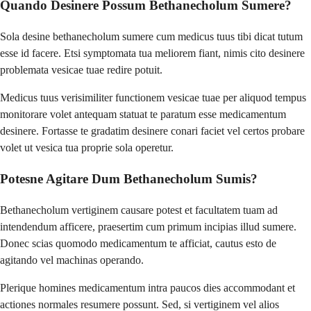
Quando Desinere Possum Bethanecholum Sumere?
Sola desine bethanecholum sumere cum medicus tuus tibi dicat tutum
esse id facere. Etsi symptomata tua meliorem fiant, nimis cito desinere
problemata vesicae tuae redire potuit.
Medicus tuus verisimiliter functionem vesicae tuae per aliquod tempus
monitorare volet antequam statuat te paratum esse medicamentum
desinere. Fortasse te gradatim desinere conari faciet vel certos probare
volet ut vesica tua proprie sola operetur.
Potesne Agitare Dum Bethanecholum Sumis?
Bethanecholum vertiginem causare potest et facultatem tuam ad
intendendum afficere, praesertim cum primum incipias illud sumere.
Donec scias quomodo medicamentum te afficiat, cautus esto de
agitando vel machinas operando.
Plerique homines medicamentum intra paucos dies accommodant et
actiones normales resumere possunt. Sed, si vertiginem vel alios