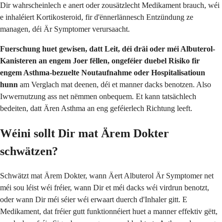
Dir wahrscheinlech e anert oder zousätzlecht Medikament brauch, wéi
e inhaléiert Kortikosteroid, fir d'ënnerlännesch Entzündung ze
managen, déi Är Symptomer verursaacht.
Fuerschung huet gewisen, datt Leit, déi dräi oder méi Albuterol-
Kanisteren an engem Joer fëllen, ongeféier duebel Risiko fir
engem Asthma-bezuelte Noutaufnahme oder Hospitalisatioun
hunn
am Verglach mat deenen, déi et manner dacks benotzen. Also
Iwwernutzung ass net nëmmen onbequem. Et kann tatsächlech
bedeiten, datt Ären Asthma an eng geféierlech Richtung leeft.
Wéini sollt Dir mat Ärem Dokter
schwätzen?
Schwätzt mat Ärem Dokter, wann Äert Albuterol Är Symptomer net
méi sou léist wéi fréier, wann Dir et méi dacks wéi virdrun benotzt,
oder wann Dir méi séier wéi erwaart duerch d'Inhaler gitt. E
Medikament, dat fréier gutt funktionnéiert huet a manner effektiv gëtt,