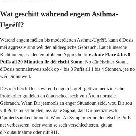
Wat geschitt während engem Asthma-
Ugrëff?
Wärend engem mëllen bis moderéierten Asthma-Ugrëff, kann d'Dosis
méi aggressiv sinn wéi den alldeegleche Gebrauch. Laut klinesche
Richtlinnen, ass den empfohlene Approche fir
e akute Flare 4 bis 8
Puffs all 20 Minutten fir déi éischt Stonn
. No där éischter Stonn,
d'Dosis normalerweis zréck op 4 bis 8 Puffs all 1 bis 4 Stonnen, jee no
wéi Dir äntwert.
Dës méi héich Dosis wärend engem Ugrëff gëtt vu medizinesche
Protokoller guidéiert an ënnerscheet sech vun Ärem normale
Gebrauch. Wann Dir jeemools an enger Situatioun sidd, wou Dir sou
vill Puffs musst huelen, ass dat e Signal, datt Dir medizinesch
Opmierksamkeet braucht. Wann Är Symptomer no den éischte Puffs
net verbesseren, oder wann se sech verschlechteren, gitt an
d'Noutaufnahme oder ruft 911.