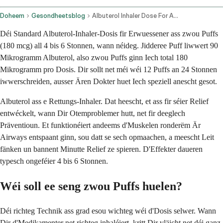
Doheem
Gesondheetsblog
Albuterol Inhaler Dose For Adults
Déi Standard Albuterol-Inhaler-Dosis fir Erwuessener ass zwou Puffs
(180 mcg) all 4 bis 6 Stonnen, wann néideg. Jidderee Puff liwwert 90
Mikrogramm Albuterol, also zwou Puffs ginn Iech total 180
Mikrogramm pro Dosis. Dir sollt net méi wéi 12 Puffs an 24 Stonnen
iwwerschreiden, ausser Ären Dokter huet Iech speziell anescht gesot.
Albuterol ass e Rettungs-Inhaler. Dat heescht, et ass fir séier Relief
entwéckelt, wann Dir Otemproblemer hutt, net fir deeglech
Präventioun. Et funktionéiert andeems d'Muskelen ronderëm Är
Airways entspaant ginn, sou datt se sech opmaachen, a meescht Leit
fänken un bannent Minutte Relief ze spieren. D'Effekter daueren
typesch ongeféier 4 bis 6 Stonnen.
Wéi soll ee seng zwou Puffs huelen?
Déi richteg Technik ass grad esou wichteg wéi d'Dosis selwer. Wann
Dir d'Medikamenter net richteg inhaléiert, kritt Dir vläicht net déi ganz