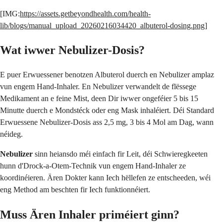
[IMG:
https://assets.getbeyondhealth.com/health-
lib/blogs/manual_upload_20260216034420_albuterol-dosing.png
]
Wat iwwer Nebulizer-Dosis?
E puer Erwuessener benotzen Albuterol duerch en Nebulizer amplaz
vun engem Hand-Inhaler. En Nebulizer verwandelt de flëssege
Medikament an e feine Mist, deen Dir iwwer ongeféier 5 bis 15
Minutte duerch e Mondstéck oder eng Mask inhaléiert. Déi Standard
Erwuessene Nebulizer-Dosis ass 2,5 mg, 3 bis 4 Mol am Dag, wann
néideg.
Nebulizer
sinn heiansdo méi einfach fir Leit, déi Schwieregkeeten
hunn d'Drock-a-Otem-Technik vun engem Hand-Inhaler ze
koordinéieren. Ären Dokter kann Iech hëllefen ze entscheeden, wéi
eng Method am beschten fir Iech funktionnéiert.
Muss Ären Inhaler priméiert ginn?