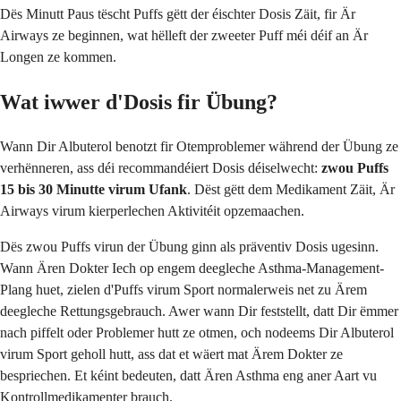
Dës Minutt Paus tëscht Puffs gëtt der éischter Dosis Zäit, fir Är
Airways ze beginnen, wat hëlleft der zweeter Puff méi déif an Är
Longen ze kommen.
Wat iwwer d'Dosis fir Übung?
Wann Dir Albuterol benotzt fir Otemproblemer während der Übung ze
verhënneren, ass déi recommandéiert Dosis déiselwecht:
zwou Puffs
15 bis 30 Minutte virum Ufank
. Dëst gëtt dem Medikament Zäit, Är
Airways virum kierperlechen Aktivitéit opzemaachen.
Dës zwou Puffs virun der Übung ginn als präventiv Dosis ugesinn.
Wann Ären Dokter Iech op engem deegleche Asthma-Management-
Plang huet, zielen d'Puffs virum Sport normalerweis net zu Ärem
deegleche Rettungsgebrauch. Awer wann Dir feststellt, datt Dir ëmmer
nach piffelt oder Problemer hutt ze otmen, och nodeems Dir Albuterol
virum Sport geholl hutt, ass dat et wäert mat Ärem Dokter ze
bespriechen. Et kéint bedeuten, datt Ären Asthma eng aner Aart vu
Kontrollmedikamenter brauch.