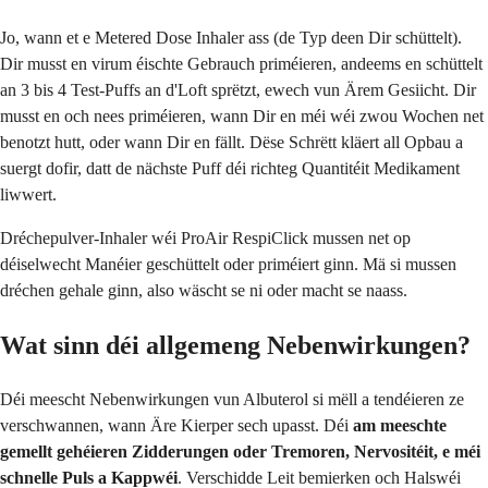
Jo, wann et e Metered Dose Inhaler ass (de Typ deen Dir schüttelt).
Dir musst en virum éischte Gebrauch priméieren, andeems en schüttelt
an 3 bis 4 Test-Puffs an d'Loft sprëtzt, ewech vun Ärem Gesiicht. Dir
musst en och nees priméieren, wann Dir en méi wéi zwou Wochen net
benotzt hutt, oder wann Dir en fällt. Dëse Schrëtt kläert all Opbau a
suergt dofir, datt de nächste Puff déi richteg Quantitéit Medikament
liwwert.
Dréchepulver-Inhaler wéi ProAir RespiClick mussen net op
déiselwecht Manéier geschüttelt oder priméiert ginn. Mä si mussen
dréchen gehale ginn, also wäscht se ni oder macht se naass.
Wat sinn déi allgemeng Nebenwirkungen?
Déi meescht Nebenwirkungen vun Albuterol si mëll a tendéieren ze
verschwannen, wann Äre Kierper sech upasst. Déi
am meeschte
gemellt gehéieren Zidderungen oder Tremoren, Nervositéit, e méi
schnelle Puls a Kappwéi
. Verschidde Leit bemierken och Halswéi