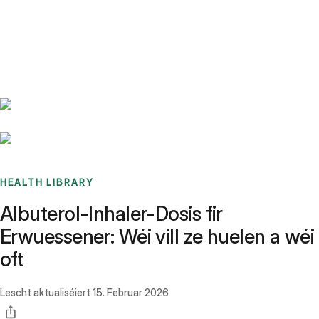
Benchmarks
Stories
FAQ
Sign up / Log in
HEALTH LIBRARY
Albuterol-Inhaler-Dosis fir
Erwuessener: Wéi vill ze huelen a wéi
oft
Lescht aktualiséiert
15. Februar 2026