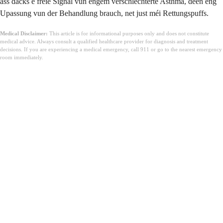
ass dacks e fréie Signal vun engem verschlechterte Asthma, deen eng
Upassung vun der Behandlung brauch, net just méi Rettungspuffs.
Medical Disclaimer:
This article is for informational purposes only and does not constitute
medical advice. Always consult a qualified healthcare provider for diagnosis and treatment
decisions. If you are experiencing a medical emergency, call 911 or go to the nearest emergency
room immediately.