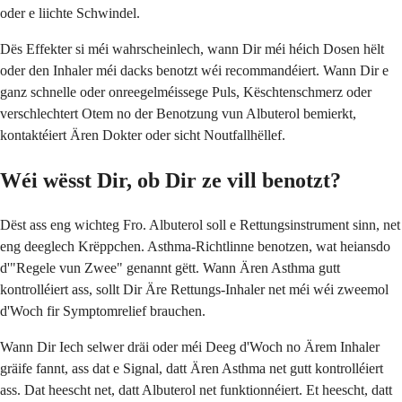
oder e liichte Schwindel.
Dës Effekter si méi wahrscheinlech, wann Dir méi héich Dosen hëlt
oder den Inhaler méi dacks benotzt wéi recommandéiert. Wann Dir e
ganz schnelle oder onreegelméissege Puls, Këschtenschmerz oder
verschlechtert Otem no der Benotzung vun Albuterol bemierkt,
kontaktéiert Ären Dokter oder sicht Noutfallhëllef.
Wéi wësst Dir, ob Dir ze vill benotzt?
Dëst ass eng wichteg Fro. Albuterol soll e Rettungsinstrument sinn, net
eng deeglech Krëppchen. Asthma-Richtlinne benotzen, wat heiansdo
d'"Regele vun Zwee" genannt gëtt. Wann Ären Asthma gutt
kontrolléiert ass, sollt Dir Äre Rettungs-Inhaler net méi wéi zweemol
d'Woch fir Symptomrelief brauchen.
Wann Dir Iech selwer dräi oder méi Deeg d'Woch no Ärem Inhaler
gräife fannt, ass dat e Signal, datt Ären Asthma net gutt kontrolléiert
ass. Dat heescht net, datt Albuterol net funktionnéiert. Et heescht, datt