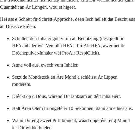
Quantitéit an Är Longen, wou et higeet.
Hei ass e Schrëtt-fir-Schrëtt-Approche, deen Iech hëlleft dat Bescht aus
all Dosis ze kréien:
Schüttelt den Inhaler gutt virun all Benotzung (dëst gëllt fir
HFA-Inhaler wéi Ventolin HFA a ProAir HFA, awer net fir
Dréchepulver-Inhaler wéi ProAir RespiClick).
Atme voll aus, ewech vum Inhaler.
Setzt de Mondstéck an Äre Mond a schléisst Är Lippen
ronderëm.
Dréckt op d'Dous, wärend Dir lanksam an déif inhaléiert.
Halt Ären Otem fir ongeféier 10 Sekonnen, dann atme lues aus.
Wann Dir eng zweet Puff braucht, waart ongeféier eng Minutt
ier Dir widderhuelen.