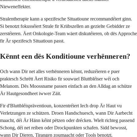
Nieweneffekter.
Stralentherapie kann a spezifesche Situatioune recommandéiert ginn.
Si benotzt fokusséiert Strale fir Kriibszellen an gezielte Gebidder ze
zerstéieren. Äert Onkologie-Team wäert diskutéieren, ob dës Approche
fir Är spezifesch Situatioun passt.
Kënnt een dës Konditioune verhënneren?
Och wann Dir net alles verhënneren kënnt, reduzéieren e puer
praktesch Schrëtt Äert Risiko fir souwuel Bluttbléiser wéi och
Melanom. Dës Moossname passen einfach an den Alldag an schütze
Är Hautgesondheet iwwer Zäit.
Fir d'Bluttbléispräventioun, konzentréiert Iech drop Är Haut vu
Verletzungen ze schützen. Droen Handschuesch, wann Dir Aarbecht
maacht, déi Är Hänn kéint pëtzen oder drécken. Wielt richteg passend
Schong, déi net reiben oder Drockpunkten schafen. Sidd bewosst,
wann Dir Dieren, Tirangen zoumaacht oder Tools benotzt.