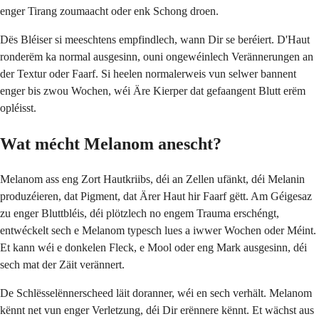
enger Tirang zoumaacht oder enk Schong droen.
Dës Bléiser si meeschtens empfindlech, wann Dir se beréiert. D'Haut
ronderëm ka normal ausgesinn, ouni ongewéinlech Verännerungen an
der Textur oder Faarf. Si heelen normalerweis vun selwer bannent
enger bis zwou Wochen, wéi Äre Kierper dat gefaangent Blutt erëm
opléisst.
Wat mécht Melanom anescht?
Melanom ass eng Zort Hautkriibs, déi an Zellen ufänkt, déi Melanin
produzéieren, dat Pigment, dat Ärer Haut hir Faarf gëtt. Am Géigesaz
zu enger Bluttbléis, déi plötzlech no engem Trauma erschéngt,
entwéckelt sech e Melanom typesch lues a iwwer Wochen oder Méint.
Et kann wéi e donkelen Fleck, e Mool oder eng Mark ausgesinn, déi
sech mat der Zäit verännert.
De Schlësselënnerscheed läit doranner, wéi en sech verhält. Melanom
kënnt net vun enger Verletzung, déi Dir erënnere kënnt. Et wächst aus