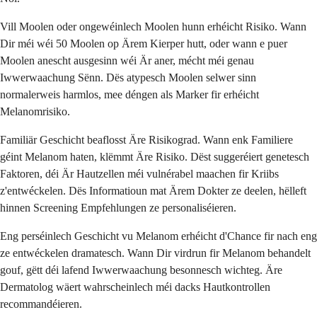
Vill Moolen oder ongewéinlech Moolen hunn erhéicht Risiko. Wann
Dir méi wéi 50 Moolen op Ärem Kierper hutt, oder wann e puer
Moolen anescht ausgesinn wéi Är aner, mécht méi genau
Iwwerwaachung Sënn. Dës atypesch Moolen selwer sinn
normalerweis harmlos, mee déngen als Marker fir erhéicht
Melanomrisiko.
Familiär Geschicht beaflosst Äre Risikograd. Wann enk Familiere
géint Melanom haten, klëmmt Äre Risiko. Dëst suggeréiert genetesch
Faktoren, déi Är Hautzellen méi vulnérabel maachen fir Kriibs
z'entwéckelen. Dës Informatioun mat Ärem Dokter ze deelen, hëlleft
hinnen Screening Empfehlungen ze personaliséieren.
Eng perséinlech Geschicht vu Melanom erhéicht d'Chance fir nach eng
ze entwéckelen dramatesch. Wann Dir virdrun fir Melanom behandelt
gouf, gëtt déi lafend Iwwerwaachung besonnesch wichteg. Äre
Dermatolog wäert wahrscheinlech méi dacks Hautkontrollen
recommandéieren.