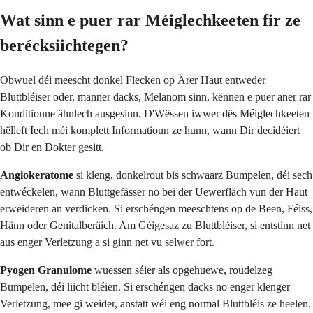
Wat sinn e puer rar Méiglechkeeten fir ze
berécksiichtegen?
Obwuel déi meescht donkel Flecken op Ärer Haut entweder
Bluttbléiser oder, manner dacks, Melanom sinn, kënnen e puer aner rar
Konditioune ähnlech ausgesinn. D'Wëssen iwwer dës Méiglechkeeten
hëlleft Iech méi komplett Informatioun ze hunn, wann Dir decidéiert
ob Dir en Dokter gesitt.
Angiokeratome
si kleng, donkelrout bis schwaarz Bumpelen, déi sech
entwéckelen, wann Bluttgefässer no bei der Uewerfläch vun der Haut
erweideren an verdicken. Si erschéngen meeschtens op de Been, Féiss,
Hänn oder Genitalberäich. Am Géigesaz zu Bluttbléiser, si entstinn net
aus enger Verletzung a si ginn net vu selwer fort.
Pyogen Granulome
wuessen séier als opgehuewe, roudelzeg
Bumpelen, déi liicht bléien. Si erschéngen dacks no enger klenger
Verletzung, mee gi weider, anstatt wéi eng normal Bluttbléis ze heelen.