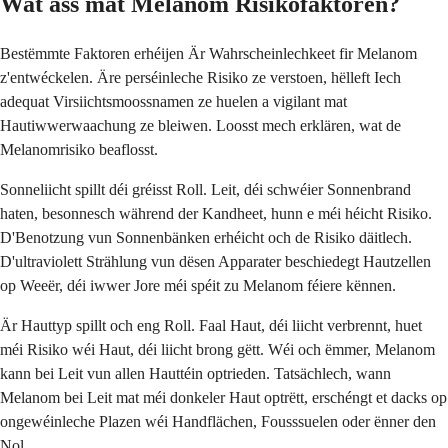
Wat ass mat Melanom Risikofaktoren?
Bestëmmte Faktoren erhéijen Är Wahrscheinlechkeet fir Melanom
z'entwéckelen. Äre perséinleche Risiko ze verstoen, hëlleft Iech
adequat Virsiichtsmoossnamen ze huelen a vigilant mat
Hautiwwerwaachung ze bleiwen. Loosst mech erklären, wat de
Melanomrisiko beaflosst.
Sonneliicht spillt déi gréisst Roll. Leit, déi schwéier Sonnenbrand
haten, besonnesch während der Kandheet, hunn e méi héicht Risiko.
D'Benotzung vun Sonnenbänken erhéicht och de Risiko däitlech.
D'ultraviolett Strählung vun dësen Apparater beschiedegt Hautzellen
op Weeër, déi iwwer Jore méi spéit zu Melanom féiere kënnen.
Är Hauttyp spillt och eng Roll. Faal Haut, déi liicht verbrennt, huet
méi Risiko wéi Haut, déi liicht brong gëtt. Wéi och ëmmer, Melanom
kann bei Leit vun allen Hauttéin optrieden. Tatsächlech, wann
Melanom bei Leit mat méi donkeler Haut optrëtt, erschéngt et dacks op
ongewéinleche Plazen wéi Handflächen, Fousssuelen oder ënner den
Nol.