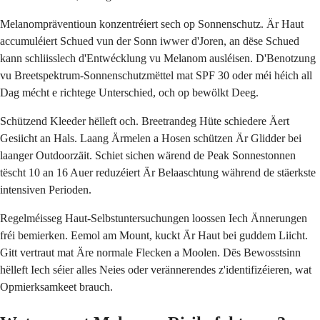
Melanompräventioun konzentréiert sech op Sonnenschutz. Är Haut
accumuléiert Schued vun der Sonn iwwer d'Joren, an dëse Schued
kann schliisslech d'Entwécklung vu Melanom ausléisen. D'Benotzung
vu Breetspektrum-Sonnenschutzmëttel mat SPF 30 oder méi héich all
Dag mécht e richtege Unterschied, och op bewölkt Deeg.
Schützend Kleeder hëlleft och. Breetrandeg Hüte schiedere Äert
Gesiicht an Hals. Laang Ärmelen a Hosen schützen Är Glidder bei
laanger Outdoorzäit. Schiet sichen wärend de Peak Sonnestonnen
tëscht 10 an 16 Auer reduzéiert Är Belaaschtung während de stäerkste
intensiven Perioden.
Regelméisseg Haut-Selbstuntersuchungen loossen Iech Ännerungen
fréi bemierken. Eemol am Mount, kuckt Är Haut bei guddem Liicht.
Gitt vertraut mat Äre normale Flecken a Moolen. Dës Bewosstsinn
hëlleft Iech séier alles Neies oder verännerendes z'identifizéieren, wat
Opmierksamkeet brauch.