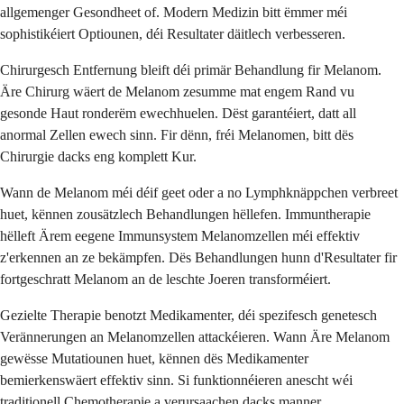
allgemenger Gesondheet of. Modern Medizin bitt ëmmer méi
sophistikéiert Optiounen, déi Resultater däitlech verbesseren.
Chirurgesch Entfernung bleift déi primär Behandlung fir Melanom.
Äre Chirurg wäert de Melanom zesumme mat engem Rand vu
gesonde Haut ronderëm ewechhuelen. Dëst garantéiert, datt all
anormal Zellen ewech sinn. Fir dënn, fréi Melanomen, bitt dës
Chirurgie dacks eng komplett Kur.
Wann de Melanom méi déif geet oder a no Lymphknäppchen verbreet
huet, kënnen zousätzlech Behandlungen hëllefen. Immuntherapie
hëlleft Ärem eegene Immunsystem Melanomzellen méi effektiv
z'erkennen an ze bekämpfen. Dës Behandlungen hunn d'Resultater fir
fortgeschratt Melanom an de leschte Joeren transforméiert.
Gezielte Therapie benotzt Medikamenter, déi spezifesch genetesch
Verännerungen an Melanomzellen attackéieren. Wann Äre Melanom
gewësse Mutatiounen huet, kënnen dës Medikamenter
bemierkenswäert effektiv sinn. Si funktionnéieren anescht wéi
traditionell Chemotherapie a verursaachen dacks manner