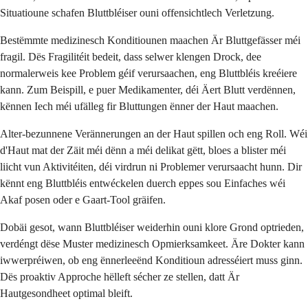
Situatioune schafen Bluttbléiser ouni offensichtlech Verletzung.
Bestëmmte medizinesch Konditiounen maachen Är Bluttgefässer méi
fragil. Dës Fragilitéit bedeit, dass selwer klengen Drock, dee
normalerweis kee Problem géif verursaachen, eng Bluttbléis kreéiere
kann. Zum Beispill, e puer Medikamenter, déi Äert Blutt verdënnen,
kënnen Iech méi ufälleg fir Bluttungen ënner der Haut maachen.
Alter-bezunnene Verännerungen an der Haut spillen och eng Roll. Wéi
d'Haut mat der Zäit méi dënn a méi delikat gëtt, bloes a blister méi
liicht vun Aktivitéiten, déi virdrun ni Problemer verursaacht hunn. Dir
kënnt eng Bluttbléis entwéckelen duerch eppes sou Einfaches wéi
Akaf posen oder e Gaart-Tool gräifen.
Dobäi gesot, wann Bluttbléiser weiderhin ouni klore Grond optrieden,
verdéngt dëse Muster medizinesch Opmierksamkeet. Äre Dokter kann
iwwerpréiwen, ob eng ënnerleeënd Konditioun adresséiert muss ginn.
Dës proaktiv Approche hëlleft sécher ze stellen, datt Är
Hautgesondheet optimal bleift.