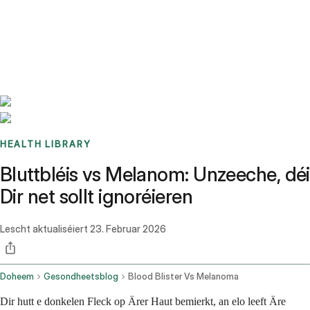
Benchmarks
Stories
FAQ
Sign up / Log in
HEALTH LIBRARY
Bluttbléis vs Melanom: Unzeeche, déi
Dir net sollt ignoréieren
Lescht aktualiséiert
23. Februar 2026
Doheem
Gesondheetsblog
Blood Blister Vs Melanoma
Dir hutt e donkelen Fleck op Ärer Haut bemierkt, an elo leeft Äre