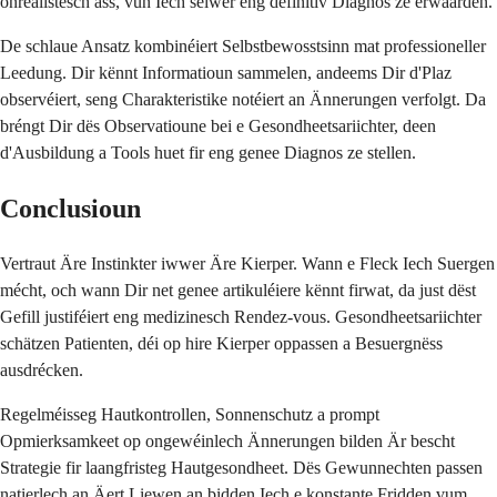
onrealistesch ass, vun Iech selwer eng definitiv Diagnos ze erwaarden.
De schlaue Ansatz kombinéiert Selbstbewosstsinn mat professioneller
Leedung. Dir kënnt Informatioun sammelen, andeems Dir d'Plaz
observéiert, seng Charakteristike notéiert an Ännerungen verfolgt. Da
bréngt Dir dës Observatioune bei e Gesondheetsariichter, deen
d'Ausbildung a Tools huet fir eng genee Diagnos ze stellen.
Conclusioun
Vertraut Äre Instinkter iwwer Äre Kierper. Wann e Fleck Iech Suergen
mécht, och wann Dir net genee artikuléiere kënnt firwat, da just dëst
Gefill justiféiert eng medizinesch Rendez-vous. Gesondheetsariichter
schätzen Patienten, déi op hire Kierper oppassen a Besuergnëss
ausdrécken.
Regelméisseg Hautkontrollen, Sonnenschutz a prompt
Opmierksamkeet op ongewéinlech Ännerungen bilden Är bescht
Strategie fir laangfristeg Hautgesondheet. Dës Gewunnechten passen
natierlech an Äert Liewen an bidden Iech e konstante Fridden vum