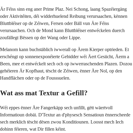
Är Féiss sinn eng aner Prime Plaz. Nei Schong, laang Spazéiergäng
oder Aktivitéiten, déi widderhuelend Reibung verursaachen, kënnen
Bluttbléiser op de Zéiwen, Fersen oder Bäll vun Äre Féiss
verursaachen. Och de Mond kann Bluttbléiser entwéckelen duerch
zoufällegt Bëssen op der Wang oder Lippe.
Melanom kann buchstäblich iwwerall op Ärem Kierper optrieden. Et
erschéngt op sonnenexponéierte Gebidder wéi Äert Gesiicht, Äerm a
Been, mee et entwéckelt sech och op iwwerraschenden Plazen. Dozou
gehéieren Är Kopfhaut, tëscht de Zéiwen, ënner Äre Nol, op den
Handflächen oder op de Fousssuelen.
Wat ass mat Textur a Gefill?
Wéi eppes ënner Äre Fangerkäpp sech unfillt, gëtt wäertvoll
Informatioun dobäi. D'Textur an d'physesch Sensatioun ënnerscheede
sech merklich tëscht dësen zwou Konditiounen. Loosst mech Iech
dohinn féieren, wat Dir fillen kéint.