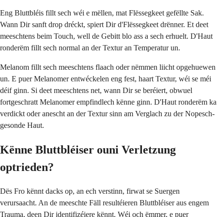
Eng Bluttbléis fillt sech wéi e mëllen, mat Flëssegkeet gefëllte Sak.
Wann Dir sanft drop dréckt, spiert Dir d'Flëssegkeet drënner. Et deet
meeschtens beim Touch, well de Gebitt blo ass a sech erhuelt. D'Haut
ronderëm fillt sech normal an der Textur an Temperatur un.
Melanom fillt sech meeschtens flaach oder nëmmen liicht opgehuewen
un. E puer Melanomer entwéckelen eng fest, haart Textur, wéi se méi
déif ginn. Si deet meeschtens net, wann Dir se beréiert, obwuel
fortgeschratt Melanomer empfindlech kënne ginn. D'Haut ronderëm ka
verdickt oder anescht an der Textur sinn am Verglach zu der Nopesch-
gesonde Haut.
Kënne Bluttbléiser ouni Verletzung
optrieden?
Dës Fro kënnt dacks op, an ech verstinn, firwat se Suergen
verursaacht. An de meeschte Fäll resultéieren Bluttbléiser aus engem
Trauma, deen Dir identifizéiere kënnt. Wéi och ëmmer, e puer