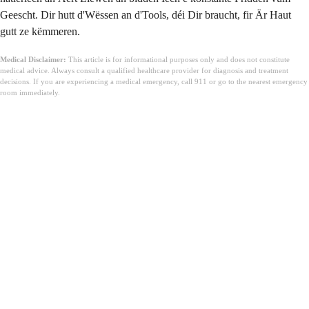
Geescht. Dir hutt d'Wëssen an d'Tools, déi Dir braucht, fir Är Haut
gutt ze këmmeren.
Medical Disclaimer:
This article is for informational purposes only and does not constitute
medical advice. Always consult a qualified healthcare provider for diagnosis and treatment
decisions. If you are experiencing a medical emergency, call 911 or go to the nearest emergency
room immediately.