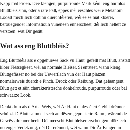
Kapp mat Froen. Dee klengen, purpurroude Mark kéint eng harmlos
Bluttbléis sinn, oder a rare Fäll, eppes méi eeschtes wéi e Melanom.
Loosst mech Iech dohinn duerchféieren, wéi ee se mat kloerer,
berouegender Informatioun vuneneen ënnerscheet, déi Iech hëlleft ze
verstoen, wat Dir gesitt.
Wat ass eng Bluttbléis?
Eng Bluttbléis ass e opgehuewe Sack vu Haut, gefëllt mat Blutt, anstatt
kloer Flëssegkeet, wéi an normale Bléiser. Si entsteet, wann kleng
Bluttgefässer no bei der Uewerfläch vun der Haut platzen,
normalerweis duerch e Pinch, Drock oder Reibung. Dat gefaangent
Blutt gëtt et säin charakteristesche donkelroude, purpurroude oder bal
schwaarze Look.
Denkt drun als d'Art a Weis, wéi Är Haut e blesséiert Gebitt drënner
schützt. D'Blutt sammelt sech an dësem gepolsterte Raum, wärend de
Gewëss drënner heelt. Déi meescht Bluttbléiser erschéngen plötzlech
no enger Verletzung, déi Dir erënnert, wéi wann Dir Är Fanger an