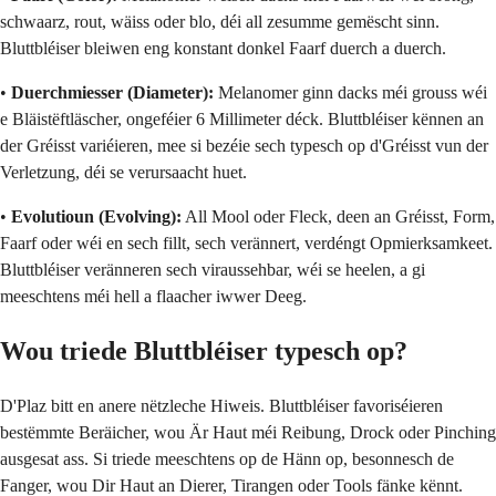
schwaarz, rout, wäiss oder blo, déi all zesumme gemëscht sinn.
Bluttbléiser bleiwen eng konstant donkel Faarf duerch a duerch.
•
Duerchmiesser (Diameter):
Melanomer ginn dacks méi grouss wéi
e Bläistëftläscher, ongeféier 6 Millimeter déck. Bluttbléiser kënnen an
der Gréisst variéieren, mee si bezéie sech typesch op d'Gréisst vun der
Verletzung, déi se verursaacht huet.
•
Evolutioun (Evolving):
All Mool oder Fleck, deen an Gréisst, Form,
Faarf oder wéi en sech fillt, sech verännert, verdéngt Opmierksamkeet.
Bluttbléiser veränneren sech viraussehbar, wéi se heelen, a gi
meeschtens méi hell a flaacher iwwer Deeg.
Wou triede Bluttbléiser typesch op?
D'Plaz bitt en anere nëtzleche Hiweis. Bluttbléiser favoriséieren
bestëmmte Beräicher, wou Är Haut méi Reibung, Drock oder Pinching
ausgesat ass. Si triede meeschtens op de Hänn op, besonnesch de
Fanger, wou Dir Haut an Dierer, Tirangen oder Tools fänke kënnt.