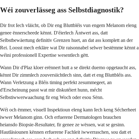
Wéi zouverlässeg ass Selbstdiagnostik?
Dir frot Iech vläicht, ob Dir eng Bluttbléis vun engem Melanom eleng
genee ënnerscheede kënnt. D'éierlech Äntwert ass, datt
Selbstbewäertung definitiv Grenzen huet, an dat ass komplett an der
Rei. Loosst mech erkläre wat Dir raisonnabel selwer bestëmme kënnt a
wéini professionell Expertise wesentlech gëtt.
Wann Dir d'Plaz kloer erënnert hutt a se direkt duerno opgetaucht ass,
kënnt Dir zimmlech zouversiichtlech sinn, datt et eng Bluttbléis ass.
Wann Verletzung a Bléis timing perfekt zesummegeet, an
d'Erscheinung passt wat mir diskutéiert hunn, mécht
Selbstiwwerwaachung fir eng Woch oder esou Sënn.
Wéi och ëmmer, visuell Inspektioun eleng kann Iech keng Sécherheet
iwwer Melanom ginn. Och erfuerene Dermatologen brauchen
heiansdo Biopsie-Resultater, fir genee ze wëssen, wat se gesinn.
Hautläsiounen kënnen erfuerene Fachleit iwwerraschen, sou datt et