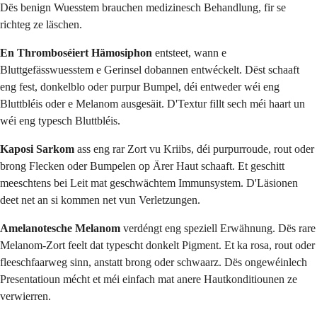
Dës benign Wuesstem brauchen medizinesch Behandlung, fir se
richteg ze läschen.
En Thromboséiert Hämosiphon
entsteet, wann e
Bluttgefässwuesstem e Gerinsel dobannen entwéckelt. Dëst schaaft
eng fest, donkelblo oder purpur Bumpel, déi entweder wéi eng
Bluttbléis oder e Melanom ausgesäit. D'Textur fillt sech méi haart un
wéi eng typesch Bluttbléis.
Kaposi Sarkom
ass eng rar Zort vu Kriibs, déi purpurroude, rout oder
brong Flecken oder Bumpelen op Ärer Haut schaaft. Et geschitt
meeschtens bei Leit mat geschwächtem Immunsystem. D'Läsionen
deet net an si kommen net vun Verletzungen.
Amelanotesche Melanom
verdéngt eng speziell Erwähnung. Dës rare
Melanom-Zort feelt dat typescht donkelt Pigment. Et ka rosa, rout oder
fleeschfaarweg sinn, anstatt brong oder schwaarz. Dës ongewéinlech
Presentatioun mécht et méi einfach mat anere Hautkonditiounen ze
verwierren.