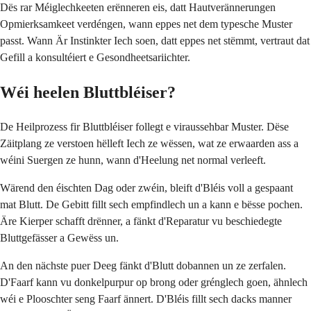
Dës rar Méiglechkeeten erënneren eis, datt Hautverännerungen
Opmierksamkeet verdéngen, wann eppes net dem typesche Muster
passt. Wann Är Instinkter Iech soen, datt eppes net stëmmt, vertraut dat
Gefill a konsultéiert e Gesondheetsariichter.
Wéi heelen Bluttbléiser?
De Heilprozess fir Bluttbléiser follegt e viraussehbar Muster. Dëse
Zäitplang ze verstoen hëlleft Iech ze wëssen, wat ze erwaarden ass a
wéini Suergen ze hunn, wann d'Heelung net normal verleeft.
Wärend den éischten Dag oder zwéin, bleift d'Bléis voll a gespaant
mat Blutt. De Gebitt fillt sech empfindlech un a kann e bësse pochen.
Äre Kierper schafft drënner, a fänkt d'Reparatur vu beschiedegte
Bluttgefässer a Gewëss un.
An den nächste puer Deeg fänkt d'Blutt dobannen un ze zerfalen.
D'Faarf kann vu donkelpurpur op brong oder grénglech goen, ähnlech
wéi e Plooschter seng Faarf ännert. D'Bléis fillt sech dacks manner