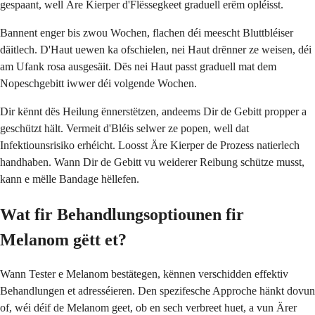
gespaant, well Äre Kierper d'Flëssegkeet graduell erëm opléisst.
Bannent enger bis zwou Wochen, flachen déi meescht Bluttbléiser
däitlech. D'Haut uewen ka ofschielen, nei Haut drënner ze weisen, déi
am Ufank rosa ausgesäit. Dës nei Haut passt graduell mat dem
Nopeschgebitt iwwer déi volgende Wochen.
Dir kënnt dës Heilung ënnerstëtzen, andeems Dir de Gebitt propper a
geschützt hält. Vermeit d'Bléis selwer ze popen, well dat
Infektiounsrisiko erhéicht. Loosst Äre Kierper de Prozess natierlech
handhaben. Wann Dir de Gebitt vu weiderer Reibung schütze musst,
kann e mëlle Bandage hëllefen.
Wat fir Behandlungsoptiounen fir
Melanom gëtt et?
Wann Tester e Melanom bestätegen, kënnen verschidden effektiv
Behandlungen et adresséieren. Den spezifesche Approche hänkt dovun
of, wéi déif de Melanom geet, ob en sech verbreet huet, a vun Ärer