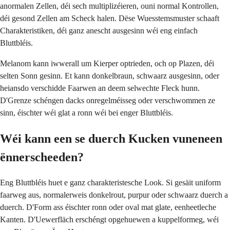
anormalen Zellen, déi sech multiplizéieren, ouni normal Kontrollen,
déi gesond Zellen am Scheck halen. Dëse Wuesstemsmuster schaaft
Charakteristiken, déi ganz anescht ausgesinn wéi eng einfach
Bluttbléis.
Melanom kann iwwerall um Kierper optrieden, och op Plazen, déi
selten Sonn gesinn. Et kann donkelbraun, schwaarz ausgesinn, oder
heiansdo verschidde Faarwen an deem selwechte Fleck hunn.
D'Grenze schéngen dacks onregelméisseg oder verschwommen ze
sinn, éischter wéi glat a ronn wéi bei enger Bluttbléis.
Wéi kann een se duerch Kucken vuneneen
ënnerscheeden?
Eng Bluttbléis huet e ganz charakteristesche Look. Si gesäit uniform
faarweg aus, normalerweis donkelrout, purpur oder schwaarz duerch a
duerch. D'Form ass éischter ronn oder oval mat glate, eenheetleche
Kanten. D'Uewerfläch erschéngt opgehuewen a kuppelformeg, wéi