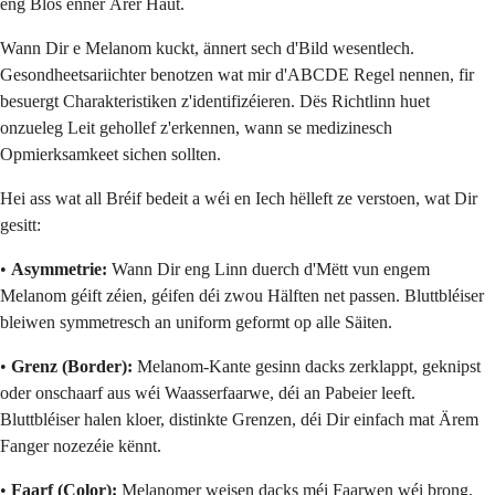
eng Blos ënner Ärer Haut.
Wann Dir e Melanom kuckt, ännert sech d'Bild wesentlech.
Gesondheetsariichter benotzen wat mir d'ABCDE Regel nennen, fir
besuergt Charakteristiken z'identifizéieren. Dës Richtlinn huet
onzueleg Leit gehollef z'erkennen, wann se medizinesch
Opmierksamkeet sichen sollten.
Hei ass wat all Bréif bedeit a wéi en Iech hëlleft ze verstoen, wat Dir
gesitt:
•
Asymmetrie:
Wann Dir eng Linn duerch d'Mëtt vun engem
Melanom géift zéien, géifen déi zwou Hälften net passen. Bluttbléiser
bleiwen symmetresch an uniform geformt op alle Säiten.
•
Grenz (Border):
Melanom-Kante gesinn dacks zerklappt, geknipst
oder onschaarf aus wéi Waasserfaarwe, déi an Pabeier leeft.
Bluttbléiser halen kloer, distinkte Grenzen, déi Dir einfach mat Ärem
Fanger nozezéie kënnt.
•
Faarf (Color):
Melanomer weisen dacks méi Faarwen wéi brong,