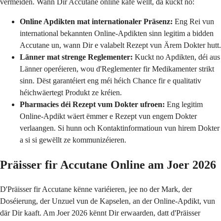
vermeiden. Wann Dir Accutane online kafe wëllt, da kuckt no:
Online Apdikten mat internationaler Präsenz:
Eng Rei vun
international bekannten Online-Apdikten sinn legitim a bidden
Accutane un, wann Dir e valabelt Rezept vun Ärem Dokter hutt.
Länner mat strenge Reglementer:
Kuckt no Apdikten, déi aus
Länner operéieren, wou d'Reglementer fir Medikamenter strikt
sinn. Dëst garantéiert eng méi héich Chance fir e qualitativ
héichwäertegt Produkt ze kréien.
Pharmacies déi Rezept vum Dokter ufroen:
Eng legitim
Online-Apdikt wäert ëmmer e Rezept vun engem Dokter
verlaangen. Si hunn och Kontaktinformatioun vun hirem Dokter
a si si gewëllt ze kommunizéieren.
Präisser fir Accutane Online am Joer 2026
D'Präisser fir Accutane kënne variéieren, jee no der Mark, der
Doséierung, der Unzuel vun de Kapselen, an der Online-Apdikt, vun
där Dir kaaft. Am Joer 2026 kënnt Dir erwaarden, datt d'Präisser