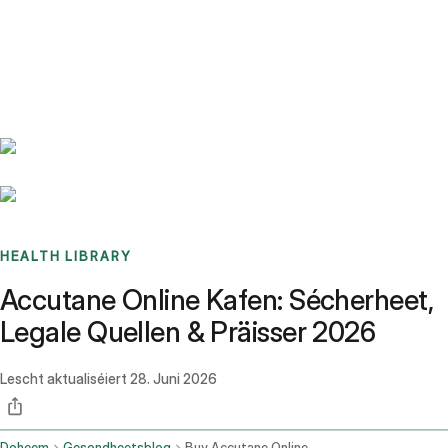
Benchmarks
Stories
FAQ
Sign up / Log in
HEALTH LIBRARY
Accutane Online Kafen: Sécherheet,
Legale Quellen & Präisser 2026
Lescht aktualiséiert
28. Juni 2026
Doheem
Gesondheetsblog
Buy Accutane Online