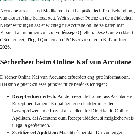
Accutane ass e staarkt Medikament dat haaptsächlech fir d'Behandlung
vun akuter Akne benotzt gëtt. Wéinst senger Potenz an de méiglechen
Nebenwirkungen ass et wichteg fir Accutane online ze kafen mat
Virsiicht an nëmmen vun zouverléissege Quellen. Dëse Guide erkläert
d'Sécherheet, d'legal Quellen an d'Präisser vu sengem Kaf am Joer
2026.
Sécherheet beim Online Kaf vun Accutane
D'sécher Online Kaf vun Accutane erfuerdert eng gutt Informatioun.
Hei sinn e puer Schlësselpunkter fir ze berécksiichtegen:
Rezept erfuerderlech:
An de meeschte Länner ass Accutane e
Rezeptmedikament. E qualifizéierten Dokter muss Iech
iwwerpréiwen an e Rezept ausstellen, ier Dir et kaaft. Online
Apdikten, déi Accutane ouni Rezept ubidden, si méiglecherweis
illegal a geféierlech.
Zertifizéiert Apdikten:
Maacht sécher datt Dir vun enger