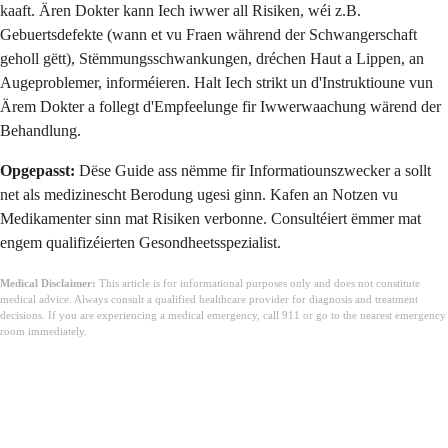
kaaft. Ären Dokter kann Iech iwwer all Risiken, wéi z.B.
Gebuertsdefekte (wann et vu Fraen während der Schwangerschaft
geholl gëtt), Stëmmungsschwankungen, dréchen Haut a Lippen, an
Augeproblemer, informéieren. Halt Iech strikt un d'Instruktioune vun
Ärem Dokter a follegt d'Empfeelunge fir Iwwerwaachung wärend der
Behandlung.
Opgepasst:
Dëse Guide ass nëmme fir Informatiounszwecker a sollt
net als medizinescht Berodung ugesi ginn. Kafen an Notzen vu
Medikamenter sinn mat Risiken verbonne. Consultéiert ëmmer mat
engem qualifizéierten Gesondheetsspezialist.
Medical Disclaimer:
This article is for informational purposes only and does not constitute
medical advice. Always consult a qualified healthcare provider for diagnosis and treatment
decisions. If you are experiencing a medical emergency, call 911 or go to the nearest emergency
room immediately.