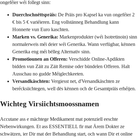
ongeféier wéi follegt sinn:
Duerchschnëttspräis:
De Präis pro Kapsel ka vun ongeféier 2
€ bis 5 € variéieren. Eng vollstänneg Behandlung kann
Honnerte vun Euro kaschten.
Marken vs. Generika:
Markenprodukter (wéi Isotretinoin) sinn
normalerweis méi deier wéi Generika. Wann verfügbar, kënnen
Generika eng méi bëlleg Alternativ sinn.
Promotiounen an Offeren:
Verschidde Online-Apdikten
bidden vun Zäit zu Zäit Remise oder bündelen Offeren. Halt
Ausschau no gudde Méiglechkeeten.
Versandkäschten:
Vergiesst net, d'Versandkäschten ze
berécksiichtegen, well dës kënnen och de Gesamtpräis erhéijen.
Wichteg Virsiichtsmoossnamen
Accutane ass e mächtege Medikament mat potenziell eeschte
Nebenwirkungen. Et ass ESSENTIELL fir mat Ärem Dokter ze
schwätzen, ier Dir mat der Behandlung start, och wann Dir et online