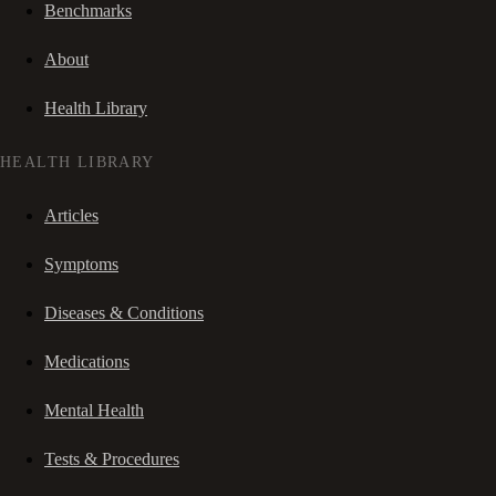
Benchmarks
About
Health Library
HEALTH LIBRARY
Articles
Symptoms
Diseases & Conditions
Medications
Mental Health
Tests & Procedures