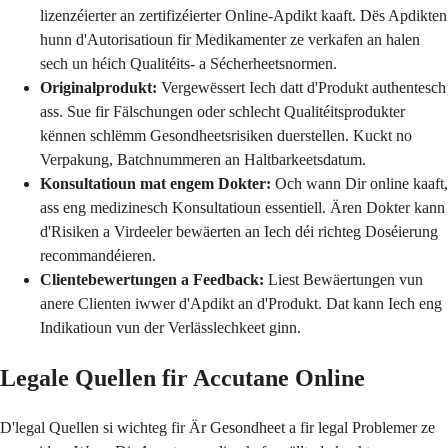
lizenzéierter an zertifizéierter Online-Apdikt kaaft. Dës Apdikten
hunn d'Autorisatioun fir Medikamenter ze verkafen an halen
sech un héich Qualitéits- a Sécherheetsnormen.
Originalprodukt:
Vergewëssert Iech datt d'Produkt authentesch
ass. Sue fir Fälschungen oder schlecht Qualitéitsprodukter
kënnen schlëmm Gesondheetsrisiken duerstellen. Kuckt no
Verpakung, Batchnummeren an Haltbarkeetsdatum.
Konsultatioun mat engem Dokter:
Och wann Dir online kaaft,
ass eng medizinesch Konsultatioun essentiell. Ären Dokter kann
d'Risiken a Virdeeler bewäerten an Iech déi richteg Doséierung
recommandéieren.
Clientebewertungen a Feedback:
Liest Bewäertungen vun
anere Clienten iwwer d'Apdikt an d'Produkt. Dat kann Iech eng
Indikatioun vun der Verlässlechkeet ginn.
Legale Quellen fir Accutane Online
D'legal Quellen si wichteg fir Är Gesondheet a fir legal Problemer ze