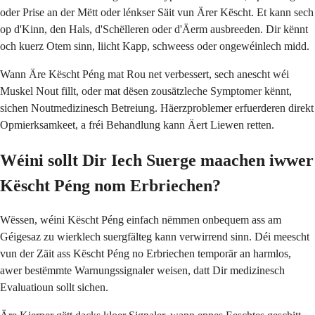
oder Prise an der Mëtt oder lénkser Säit vun Ärer Këscht. Et kann sech
op d'Kinn, den Hals, d'Schëlleren oder d'Äerm ausbreeden. Dir kënnt
och kuerz Otem sinn, liicht Kapp, schweess oder ongewéinlech midd.
Wann Äre Këscht Péng mat Rou net verbessert, sech anescht wéi
Muskel Nout fillt, oder mat dësen zousätzleche Symptomer kënnt,
sichen Noutmedizinesch Betreiung. Häerzproblemer erfuerderen direkt
Opmierksamkeet, a fréi Behandlung kann Äert Liewen retten.
Wéini sollt Dir Iech Suerge maachen iwwer
Këscht Péng nom Erbriechen?
Wëssen, wéini Këscht Péng einfach nëmmen onbequem ass am
Géigesaz zu wierklech suergfälteg kann verwirrend sinn. Déi meescht
vun der Zäit ass Këscht Péng no Erbriechen temporär an harmlos,
awer bestëmmte Warnungssignaler weisen, datt Dir medizinesch
Evaluatioun sollt sichen.