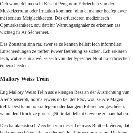
Och wann déi meescht Këscht Péng nom Erbriechen vun der
Muskelzerrung oder Irritation kommen, ginn et manner heefeg awer
méi sérieux Méiglechkeeten. Dës erfuerderen medizinesch
Opmierksamkeet, sou datt hir Warnungssignaler ze erkennen ass
wichteg fir Är Sécherheet.
Dës Zoustänn sinn rar, awer se ze kennen hëlleft Iech informéiert
Entscheedungen ze treffen iwwer Betreiung ze sichen. Ech erklären
Iech, wat se sinn a wéi se sech vun der typescher Nout no Erbriechen
ënnerscheeden.
Mallory Weiss Tréin
Eng Mallory Weiss Tréin ass e klengen Rëss an der Ausriichtung vun
Ärer Speiseröh, normalerweis no bei der Plaz, wou se Äre Magen
trëfft. Dëst kann no kräftegem oder laangem Erbriechen geschéien,
wann den Drock ze grouss gëtt fir dat delikat Gewebe ze handhaben.
De charakteristesch Zeechen vun dëser Tréin ass Blutt erbréieren, dat
hell rout erschéngen kann oder wéi Kaffigrouss ausgesinn. Dir kënnt