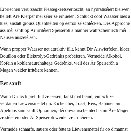
Erbriechen verursaacht Flëssegkeetsverloscht, an hydratiséiert bleiwen
hëlleft Äre Kierper méi séier ze erhuelen. Schluckt cool Waasser lues a
lues, anstatt grouss Quantitéiten op eemol ze schlécken. Dës Approche
ass méi sanft op Är irritéiert Speiseröh a manner wahrscheinlech méi
Nausea auszeléisen.
Wann propper Waasser net attraktiv fillt, kënnt Dir Äiswierfelen, kloer
Bouillon oder Elektrolyt-Gedrénks probéieren. Vermeide Alkohol,
Kofein a kohlensäurehaltege Gedrénks, well dës Är Speiseröh a
Magen weider irritéiere kënnen.
Eet sanft
Wann Dir Iech prett fillt ze iessen, fänkt mat bland, einfach ze
verdauen Liewensmëttel un. Kichelcher, Toast, Reis, Bananen an
Apelmos sinn sanft Optiounen, déi onwahrscheinlech sinn Äre Magen
ze stéieren oder Är Speiseröh weider ze irritéieren.
Vermeide schaarfe, sauere oder fettege Liewensmëttel fir op d'mannst