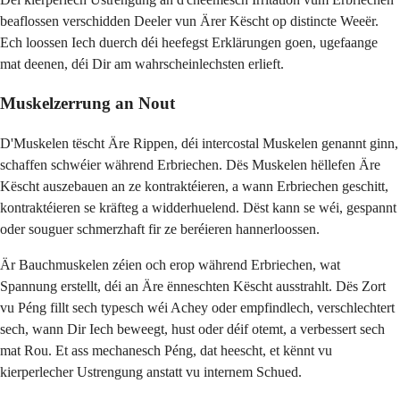
beaflossen verschidden Deeler vun Ärer Këscht op distincte Weeër.
Ech loossen Iech duerch déi heefegst Erklärungen goen, ugefaange
mat deenen, déi Dir am wahrscheinlechsten erlieft.
Muskelzerrung an Nout
D'Muskelen tëscht Äre Rippen, déi intercostal Muskelen genannt ginn,
schaffen schwéier während Erbriechen. Dës Muskelen hëllefen Äre
Këscht auszebauen an ze kontraktéieren, a wann Erbriechen geschitt,
kontraktéieren se kräfteg a widderhuelend. Dëst kann se wéi, gespannt
oder souguer schmerzhaft fir ze beréieren hannerloossen.
Är Bauchmuskelen zéien och erop während Erbriechen, wat
Spannung erstellt, déi an Äre ënneschten Këscht ausstrahlt. Dës Zort
vu Péng fillt sech typesch wéi Achey oder empfindlech, verschlechtert
sech, wann Dir Iech beweegt, hust oder déif otemt, a verbessert sech
mat Rou. Et ass mechanesch Péng, dat heescht, et kënnt vu
kierperlecher Ustrengung anstatt vu internem Schued.