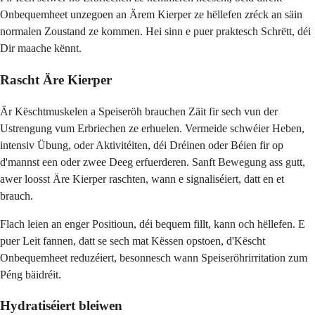
Onbequemheet unzegoen an Ärem Kierper ze hëllefen zréck an säin
normalen Zoustand ze kommen. Hei sinn e puer praktesch Schrëtt, déi
Dir maache kënnt.
Rascht Äre Kierper
Är Këschtmuskelen a Speiseröh brauchen Zäit fir sech vun der
Ustrengung vum Erbriechen ze erhuelen. Vermeide schwéier Heben,
intensiv Übung, oder Aktivitéiten, déi Dréinen oder Béien fir op
d'mannst een oder zwee Deeg erfuerderen. Sanft Bewegung ass gutt,
awer loosst Äre Kierper raschten, wann e signaliséiert, datt en et
brauch.
Flach leien an enger Positioun, déi bequem fillt, kann och hëllefen. E
puer Leit fannen, datt se sech mat Këssen opstoen, d'Këscht
Onbequemheet reduzéiert, besonnesch wann Speiseröhrirritation zum
Péng bäidréit.
Hydratiséiert bleiwen