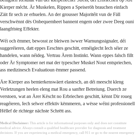
Kierper mécht. Är Muskelen, Rippen a Speiseröh brauchen einfach
Zäit fir sech ze erhuelen. An der grousser Majoritéit vun de Fäll
verschwënnt dës Onbequemheet bannent engem oder zwee Deeg ouni
laangfristeg Effekter.
Wéi och ëmmer, bewosst ze bleiwen iwwer Warnungssignaler, déi
suggeréieren, datt eppes Eeschtes geschitt, erméiglecht Iech séier ze
handelen, wann néideg. Vertrau Ärem Instinkt. Wann eppes falsch fillt
oder Är Symptomer net mat der typescher Muskel Nout entspriechen,
ass medizinesch Evaluatioun ëmmer passend.
Äre Kierper ass bemierkenswäert elastesch, an déi meescht kleng
Verletzungen heelen eleng mat Rou a sanfter Betreiung. Duerch ze
verstoen, wat an Ärer Këscht no Erbriechen geschitt, kënnt Dir roueg
reagéieren, Iech selwer effektiv këmmeren, a wësse wéini professionell
Hëllef de richtege nächste Schrëtt ass.
Medical Disclaimer:
This article is for informational purposes only and does not constitute
medical advice. Always consult a qualified healthcare provider for diagnosis and treatment
decisions. If you are experiencing a medical emergency, call 911 or go to the nearest emergency