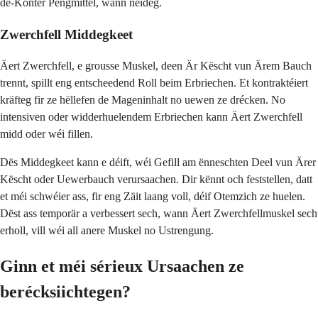
de-Konter Péngmittel, wann néideg.
Zwerchfell Middegkeet
Äert Zwerchfell, e grousse Muskel, deen Är Këscht vun Ärem Bauch
trennt, spillt eng entscheedend Roll beim Erbriechen. Et kontraktéiert
kräfteg fir ze hëllefen de Mageninhalt no uewen ze drécken. No
intensiven oder widderhuelendem Erbriechen kann Äert Zwerchfell
midd oder wéi fillen.
Dës Middegkeet kann e déift, wéi Gefill am ënneschten Deel vun Ärer
Këscht oder Uewerbauch verursaachen. Dir kënnt och feststellen, datt
et méi schwéier ass, fir eng Zäit laang voll, déif Otemzich ze huelen.
Dëst ass temporär a verbessert sech, wann Äert Zwerchfellmuskel sech
erholl, vill wéi all anere Muskel no Ustrengung.
Ginn et méi sérieux Ursaachen ze
berécksiichtegen?