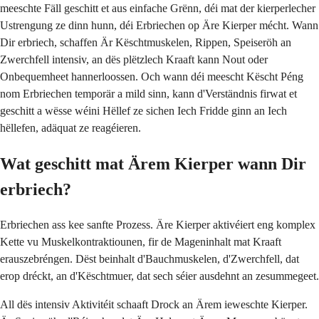
meeschte Fäll geschitt et aus einfache Grënn, déi mat der kierperlecher
Ustrengung ze dinn hunn, déi Erbriechen op Äre Kierper mécht. Wann
Dir erbriech, schaffen Är Këschtmuskelen, Rippen, Speiseröh an
Zwerchfell intensiv, an dës plëtzlech Kraaft kann Nout oder
Onbequemheet hannerloossen. Och wann déi meescht Këscht Péng
nom Erbriechen temporär a mild sinn, kann d'Verständnis firwat et
geschitt a wësse wéini Hëllef ze sichen Iech Fridde ginn an Iech
hëllefen, adäquat ze reagéieren.
Wat geschitt mat Ärem Kierper wann Dir
erbriech?
Erbriechen ass kee sanfte Prozess. Äre Kierper aktivéiert eng komplex
Kette vu Muskelkontraktiounen, fir de Mageninhalt mat Kraaft
erauszebréngen. Dëst beinhalt d'Bauchmuskelen, d'Zwerchfell, dat
erop dréckt, an d'Këschtmuer, dat sech séier ausdehnt an zesummegeet.
All dës intensiv Aktivitéit schaaft Drock an Ärem ieweschte Kierper.