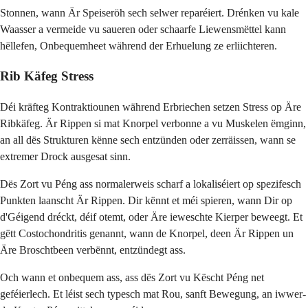
Stonnen, wann Är Speiseröh sech selwer reparéiert. Drénken vu kale
Waasser a vermeide vu saueren oder schaarfe Liewensmëttel kann
hëllefen, Onbequemheet während der Erhuelung ze erliichteren.
Rib Käfeg Stress
Déi kräfteg Kontraktiounen während Erbriechen setzen Stress op Äre
Ribkäfeg. Är Rippen si mat Knorpel verbonne a vu Muskelen ëmginn,
an all dës Strukturen kënne sech entzünden oder zerräissen, wann se
extremer Drock ausgesat sinn.
Dës Zort vu Péng ass normalerweis scharf a lokaliséiert op spezifesch
Punkten laanscht Är Rippen. Dir kënnt et méi spieren, wann Dir op
d'Géigend dréckt, déif otemt, oder Äre ieweschte Kierper beweegt. Et
gëtt Costochondritis genannt, wann de Knorpel, deen Är Rippen un
Äre Broschtbeen verbënnt, entzündegt ass.
Och wann et onbequem ass, ass dës Zort vu Këscht Péng net
geféierlech. Et léist sech typesch mat Rou, sanft Bewegung, an iwwer-