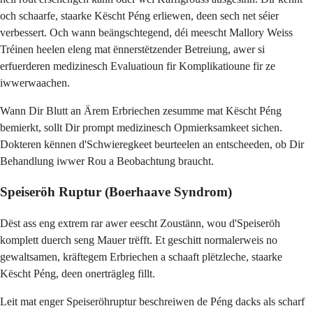
och schaarfe, staarke Këscht Péng erliewen, deen sech net séier
verbessert. Och wann beängschtegend, déi meescht Mallory Weiss
Tréinen heelen eleng mat ënnerstëtzender Betreiung, awer si
erfuerderen medizinesch Evaluatioun fir Komplikatioune fir ze
iwwerwaachen.
Wann Dir Blutt an Ärem Erbriechen zesumme mat Këscht Péng
bemierkt, sollt Dir prompt medizinesch Opmierksamkeet sichen.
Dokteren kënnen d'Schwieregkeet beurteelen an entscheeden, ob Dir
Behandlung iwwer Rou a Beobachtung braucht.
Speiseröh Ruptur (Boerhaave Syndrom)
Dëst ass eng extrem rar awer eescht Zoustänn, wou d'Speiseröh
komplett duerch seng Mauer trëfft. Et geschitt normalerweis no
gewaltsamen, kräftegem Erbriechen a schaaft plëtzleche, staarke
Këscht Péng, deen onerträgleg fillt.
Leit mat enger Speiseröhruptur beschreiwen de Péng dacks als scharf