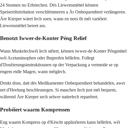
24 Stonnen no Erbriechen. Dës Liewensmëttel kënnen
Speiseröhrirritation verschlëmmeren a Är Onbequemheet verlängeren.
Äre Kierper wäert Iech soen, wann en nees fir méi variéiert
Liewensmëttel bereet ass.
Benotzt Iwwer-de-Konter Péng Relief
Wann Muskelechwéi Iech stéiert, kënnen iwwer-de-Konter Péngmittel
wéi Acetaminophen oder Ibuprofen hëllefen. Follegt
d'Doséierungsinstruktiounen op der Verpackung a vermeide se op
engem eidle Magen, wann méiglech.
Denkt drun, datt dës Medikamenter Onbequemheet behandelen, awer
net d'Heelung beschleunegen. Si maachen Iech just méi bequem,
während Äre Kierper sech selwer natierlech reparéiert.
Probéiert waarm Kompressen
Eng waarm Kompress op d'Këscht applizéieren kann hëllefen, wéi