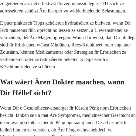
ze geréieren ass déi effektivst Präventiounsstrategie. D'Ursach ze
adresséieren schützt Äre Kierper vu widderhuelende Belastungen.
E puer praktesch Tipps gehéieren hydratiséiert ze bleiwen, wann Dir
Iech nauseous fillt, oprecht no iessen ze sëtzen, a Liewensmëttel ze
vermeiden, déi Äre Magen opreegen. Wann Dir wësst, datt Dir ufälleg
sidd fir Erbriechen wéinst Migränen, Rees-Krankheet, oder eng aner
Zoustänn, kënnen Medikamenter oder Strategien fir Erbriechen ze
verhënneren oder ze reduzéieren hëllefen Är Speiseröh a
Këschtmuskelen ze schützen.
Wat wäert Ären Dokter maachen, wann
Dir Hëllef sicht?
Wann Dir e Gesondheetsversuerger fir Këscht Péng nom Erbriechen
besicht, fänken se un mat Äre Symptomer, medizinescher Geschicht an
deem wat geschitt ass, ier de Péng ugefaang huet. Dëse Gespréich
hëlleft hinnen ze verstoen, ob Äre Péng wahrscheinlech vu