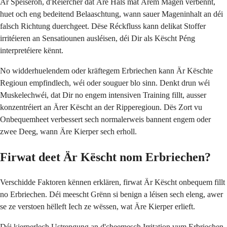
Är Speiseröh, d'Réiercher dat Äre Hals mat Ärem Magen verbënnt,
huet och eng bedeitend Belaaschtung, wann sauer Mageninhalt an déi
falsch Richtung duerchgeet. Dëse Réckfluss kann delikat Stoffer
irritéieren an Sensatiounen ausléisen, déi Dir als Këscht Péng
interpretéiere kënnt.
No widderhuelendem oder kräftegem Erbriechen kann Är Këschte
Regioun empfindlech, wéi oder souguer blo sinn. Denkt drun wéi
Muskelechwéi, dat Dir no engem intensiven Training fillt, ausser
konzentréiert an Ärer Këscht an der Ripperegioun. Dës Zort vu
Onbequemheet verbessert sech normalerweis bannent engem oder
zwee Deeg, wann Äre Kierper sech erholl.
Firwat deet Är Këscht nom Erbriechen?
Verschidde Faktoren kënnen erklären, firwat Är Këscht onbequem fillt
no Erbriechen. Déi meescht Grënn si benign a léisen sech eleng, awer
se ze verstoen hëlleft Iech ze wëssen, wat Äre Kierper erlieft.
Déi kierperlech Ustrengung an d'cheemesch Irritation vum Erbriechen