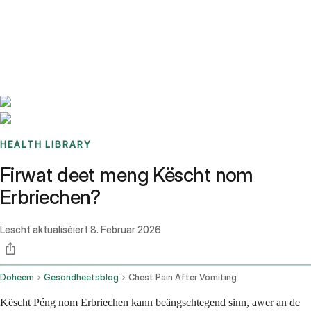
Benchmarks
Stories
FAQ
Sign up / Log in
HEALTH LIBRARY
Firwat deet meng Këscht nom
Erbriechen?
Lescht aktualiséiert
8. Februar 2026
Doheem
Gesondheetsblog
Chest Pain After Vomiting
Këscht Péng nom Erbriechen kann beängschtegend sinn, awer an de