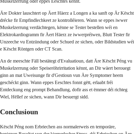
Muskelzerrung oder eppes Eeschtes kënnt.
Äre Dokter lauschtert op Äert Häerz a Longen a ka sanft op Är Këscht
drécke fir Empfindlechkeet ze kontrolléieren. Wann se eppes iwwer
Muskelzerrung verdächtegen, kënne se Tester bestellen wéi en
Elektrokardiogramm fir Äert Häerz ze iwwerpréiwen, Blutt Tester fir
Unzeeche vu Entzündung oder Schued ze sichen, oder Bildstudien wéi
e Këscht Röntgen oder CT Scan.
An de meeschte Fäll bestätegt d'Evaluatioun, datt Äre Këscht Péng vu
Muskelzerrung oder Speiseröhrirritation kënnt, an Dir wäert berouegt
ginn an mat Uweisunge fir d'Gestioun vun Äre Symptomer heem
geschéckt ginn. Wann eppes Eeschtes fonnt gëtt, erlaabt fréi
Entdeckung eng prompt Behandlung, dofir ass et ëmmer déi richteg
Wiel, Hëllef ze sichen, wann Dir besuergt sidd.
Conclusioun
Këscht Péng nom Erbriechen ass normalerweis en temporäre,
benignen Resultat vun der kierperlecher Stress, déi Erbriechen op Äre