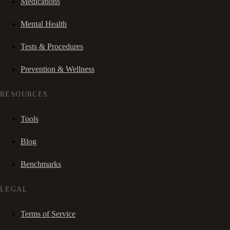
Medications
Mental Health
Tests & Procedures
Prevention & Wellness
RESOURCES
Tools
Blog
Benchmarks
LEGAL
Terms of Service