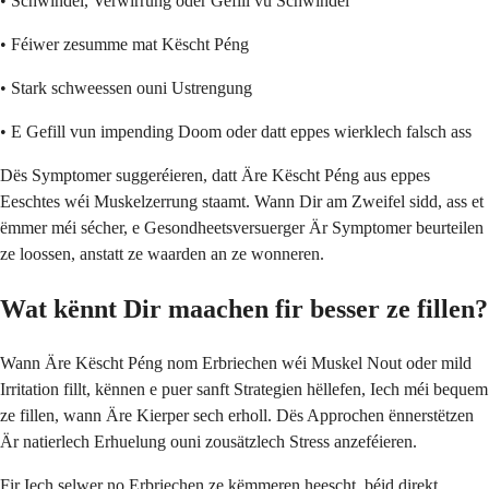
• Schwindel, Verwirrung oder Gefill vu Schwindel
• Féiwer zesumme mat Këscht Péng
• Stark schweessen ouni Ustrengung
• E Gefill vun impending Doom oder datt eppes wierklech falsch ass
Dës Symptomer suggeréieren, datt Äre Këscht Péng aus eppes
Eeschtes wéi Muskelzerrung staamt. Wann Dir am Zweifel sidd, ass et
ëmmer méi sécher, e Gesondheetsversuerger Är Symptomer beurteilen
ze loossen, anstatt ze waarden an ze wonneren.
Wat kënnt Dir maachen fir besser ze fillen?
Wann Äre Këscht Péng nom Erbriechen wéi Muskel Nout oder mild
Irritation fillt, kënnen e puer sanft Strategien hëllefen, Iech méi bequem
ze fillen, wann Äre Kierper sech erholl. Dës Approchen ënnerstëtzen
Är natierlech Erhuelung ouni zousätzlech Stress anzeféieren.
Fir Iech selwer no Erbriechen ze këmmeren heescht, béid direkt