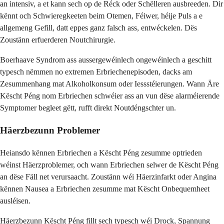
an intensiv, a et kann sech op de Réck oder Schëlleren ausbreeden. Dir
kënnt och Schwieregkeeten beim Otemen, Féiwer, héije Puls a e
allgemeng Gefill, datt eppes ganz falsch ass, entwéckelen. Dës
Zoustänn erfuerderen Noutchirurgie.
Boerhaave Syndrom ass aussergewéinlech ongewéinlech a geschitt
typesch nëmmen no extremen Erbriechenepisoden, dacks am
Zesummenhang mat Alkoholkonsum oder Iessstéierungen. Wann Äre
Këscht Péng nom Erbriechen schwéier ass an vun dëse alarméierende
Symptomer begleet gëtt, rufft direkt Noutdéngschter un.
Häerzbezunn Problemer
Heiansdo kënnen Erbriechen a Këscht Péng zesumme optrieden
wéinst Häerzproblemer, och wann Erbriechen selwer de Këscht Péng
an dëse Fäll net verursaacht. Zoustänn wéi Häerzinfarkt oder Angina
kënnen Nausea a Erbriechen zesumme mat Këscht Onbequemheet
ausléisen.
Häerzbezunn Këscht Péng fillt sech typesch wéi Drock, Spannung