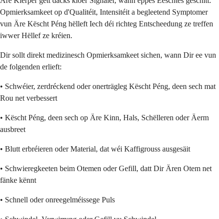
Äre Kierper gëtt dacks kloer Signaler, wann eppes Eeschtes geschitt.
Opmierksamkeet op d'Qualitéit, Intensitéit a begleetend Symptomer
vun Äre Këscht Péng hëlleft Iech déi richteg Entscheedung ze treffen
iwwer Hëllef ze kréien.
Dir sollt direkt medizinesch Opmierksamkeet sichen, wann Dir ee vun
de folgenden erlieft:
• Schwéier, zerdréckend oder onerträgleg Këscht Péng, deen sech mat
Rou net verbessert
• Këscht Péng, deen sech op Äre Kinn, Hals, Schëlleren oder Äerm
ausbreet
• Blutt erbréieren oder Material, dat wéi Kaffigrouss ausgesäit
• Schwieregkeeten beim Otemen oder Gefill, datt Dir Ären Otem net
fänke kënnt
• Schnell oder onreegelméissege Puls