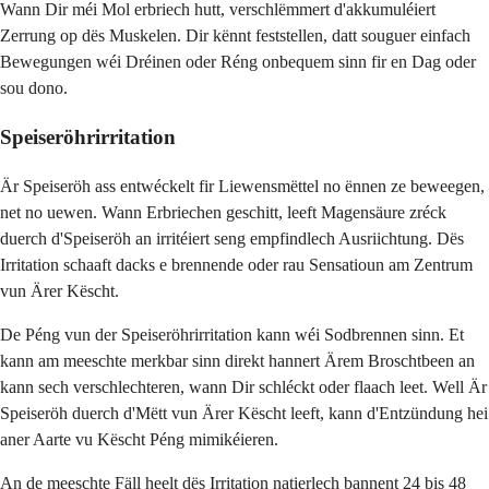
Wann Dir méi Mol erbriech hutt, verschlëmmert d'akkumuléiert
Zerrung op dës Muskelen. Dir kënnt feststellen, datt souguer einfach
Bewegungen wéi Dréinen oder Réng onbequem sinn fir en Dag oder
sou dono.
Speiseröhrirritation
Är Speiseröh ass entwéckelt fir Liewensmëttel no ënnen ze beweegen,
net no uewen. Wann Erbriechen geschitt, leeft Magensäure zréck
duerch d'Speiseröh an irritéiert seng empfindlech Ausriichtung. Dës
Irritation schaaft dacks e brennende oder rau Sensatioun am Zentrum
vun Ärer Këscht.
De Péng vun der Speiseröhrirritation kann wéi Sodbrennen sinn. Et
kann am meeschte merkbar sinn direkt hannert Ärem Broschtbeen an
kann sech verschlechteren, wann Dir schléckt oder flaach leet. Well Är
Speiseröh duerch d'Mëtt vun Ärer Këscht leeft, kann d'Entzündung hei
aner Aarte vu Këscht Péng mimikéieren.
An de meeschte Fäll heelt dës Irritation natierlech bannent 24 bis 48