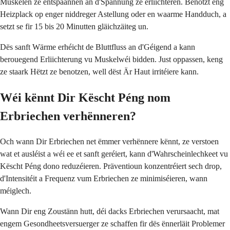
Muskelen ze entspaannen an d'Spannung ze erliichteren. Benotzt eng
Heizplack op enger niddreger Astellung oder en waarme Handduch, a
setzt se fir 15 bis 20 Minutten gläichzäiteg un.
Dës sanft Wärme erhéicht de Bluttfluss an d'Géigend a kann
berouegend Erliichterung vu Muskelwéi bidden. Just oppassen, keng
ze staark Hëtzt ze benotzen, well dëst Är Haut irritéiere kann.
Wéi kënnt Dir Këscht Péng nom
Erbriechen verhënneren?
Och wann Dir Erbriechen net ëmmer verhënnere kënnt, ze verstoen
wat et ausléist a wéi ee et sanft geréiert, kann d'Wahrscheinlechkeet vu
Këscht Péng dono reduzéieren. Präventioun konzentréiert sech drop,
d'Intensitéit a Frequenz vum Erbriechen ze minimiséieren, wann
méiglech.
Wann Dir eng Zoustänn hutt, déi dacks Erbriechen verursaacht, mat
engem Gesondheetsversuerger ze schaffen fir dës ënnerläit Problemer