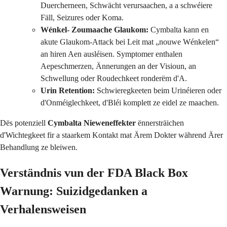
Duercherneen, Schwächt verursaachen, a a schwéiere
Fäll, Seizures oder Koma.
Wénkel- Zoumaache Glaukom:
Cymbalta kann en
akute Glaukom-Attack bei Leit mat „nouwe Wénkelen“
an hiren Aen ausléisen. Symptomer enthalen
Aepeschmerzen, Ännerungen an der Visioun, an
Schwellung oder Roudechkeet ronderëm d'A.
Urin Retention:
Schwieregkeeten beim Urinéieren oder
d'Onméiglechkeet, d'Bléi komplett ze eidel ze maachen.
Dës potenziell
Cymbalta Nieweneffekter
ënnersträichen
d'Wichtegkeet fir a staarkem Kontakt mat Ärem Dokter während Ärer
Behandlung ze bleiwen.
Verständnis vun der FDA Black Box
Warnung: Suizidgedanken a
Verhalensweisen