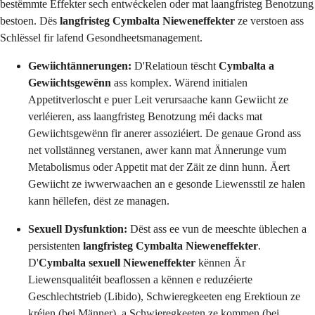
bestëmmte Effekter sech entwéckelen oder mat laangfristeg Benotzung
bestoen. Dës
langfristeg Cymbalta Nieweneffekter
ze verstoen ass
Schlëssel fir lafend Gesondheetsmanagement.
Gewiichtännerungen:
D'Relatioun tëscht
Cymbalta a
Gewiichtsgewënn
ass komplex. Wärend initialen
Appetitverloscht e puer Leit verursaache kann Gewiicht ze
verléieren, ass laangfristeg Benotzung méi dacks mat
Gewiichtsgewënn fir anerer assoziéiert. De genaue Grond ass
net vollstänneg verstanen, awer kann mat Ännerunge vum
Metabolismus oder Appetit mat der Zäit ze dinn hunn. Äert
Gewiicht ze iwwerwaachen an e gesonde Liewensstil ze halen
kann hëllefen, dëst ze managen.
Sexuell Dysfunktion:
Dëst ass ee vun de meeschte üblechen a
persistenten
langfristeg Cymbalta Nieweneffekter
.
D'
Cymbalta sexuell Nieweneffekter
kënnen Är
Liewensqualitéit beaflossen a kënnen e reduzéierte
Geschlechtstrieb (Libido), Schwieregkeeten eng Erektioun ze
kréien (bei Männer), a Schwieregkeeten ze kommen (bei