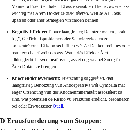
Männer a Fraen) enthalen. Et ass e sensiblen Thema, awer et ass
wichteg mat Ärem Dokter ze diskutéieren, well se Är Dosis
upassen oder aner Strategien virschloen kënnen.
Kognitiv Effekter:
E puer laangfristeg Benotzer mellen „brain
fog”, Gedächtnisproblemer oder Schwieregkeeten ze
konzentréieren. Et kann sech fillen wéi Är Denken méi lues oder
manner schaarf wéi soss ass. Wann dës Effekter Äert
alldeeglecht Liewen beaflossen, ass et eng valabel Suerg fir
Ären Dokter ze bréngen.
Knochendichteverloscht:
Fuerschung suggeréiert, datt
laangfristeg Benotzung vun Antidepressiva wéi Cymbalta mat
enger Ofsenkung vun der Knochenmineralitéit assoziéiert ka
sinn, wat potenziell de Risiko vu Frakturen erhéicht, besonnesch
bei eeler Erwuessener
Quell
.
D'Erausfuerderung vum Stoppen: