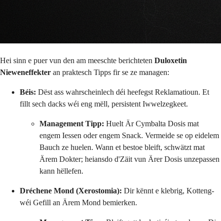
Hei sinn e puer vun den am meeschte berichteten
Duloxetin
Nieweneffekter
an praktesch Tipps fir se ze managen:
Béis:
Dëst ass wahrscheinlech déi heefegst Reklamatioun. Et
fillt sech dacks wéi eng mëll, persistent Iwwelzegkeet.
Management Tipp:
Huelt Är Cymbalta Dosis mat
engem Iessen oder engem Snack. Vermeide se op eidelem
Bauch ze huelen. Wann et bestoe bleift, schwätzt mat
Ärem Dokter; heiansdo d'Zäit vun Ärer Dosis unzepassen
kann hëllefen.
Dréchene Mond (Xerostomia):
Dir kënnt e klebrig, Kotteng-
wéi Gefill an Ärem Mond bemierken.