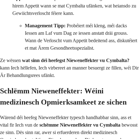
hirem Appetit wann se mat Cymbalta ufänken, wat heiansdo zu
Gewiichtsverloscht féiere kann.
Management Tipp:
Probéiert méi kleng, méi dacks
Iessen am Laf vum Dag ze iessen anstatt dräi grouss.
Wann de Verloscht vum Appetit bedeitend ass, diskutéiert
et mat Ärem Gesondheetsspezialist.
Ze wëssen
wat sinn déi heefegst Nieweneffekter vu Cymbalta?
kann Iech hëllefen, Iech virbereet an manner besuergt ze fillen, wéi Dir
Är Behandlungsrees ufänkt.
Schlëmm Nieweneffekter: Wéini
medizinesch Opmierksamkeet ze sichen
Wärend déi heefeg Nieweneffekter typesch handhabbar sinn, ass et
vital fir Iech vun de
schëmme Nieweneffekter vu Cymbalta
bewosst
ze sinn. Dës sinn rar, awer si erfuerderen direkt medizinesch