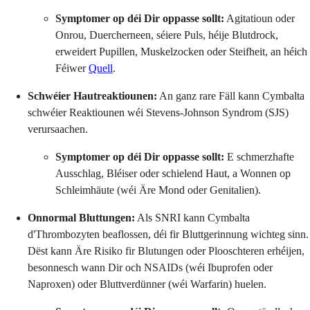
Symptomer op déi Dir oppasse sollt:
Agitatioun oder
Onrou, Duercherneen, séiere Puls, héije Blutdrock,
erweidert Pupillen, Muskelzocken oder Steifheit, an héich
Féiwer
Quell
.
Schwéier Hautreaktiounen:
An ganz rare Fäll kann Cymbalta
schwéier Reaktiounen wéi Stevens-Johnson Syndrom (SJS)
verursaachen.
Symptomer op déi Dir oppasse sollt:
E schmerzhafte
Ausschlag, Bléiser oder schielend Haut, a Wonnen op
Schleimhäute (wéi Äre Mond oder Genitalien).
Onnormal Bluttungen:
Als SNRI kann Cymbalta
d'Thrombozyten beaflossen, déi fir Bluttgerinnung wichteg sinn.
Dëst kann Äre Risiko fir Blutungen oder Plooschteren erhéijen,
besonnesch wann Dir och NSAIDs (wéi Ibuprofen oder
Naproxen) oder Bluttverdünner (wéi Warfarin) huelen.