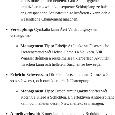
Dosis moies huelen hëllefen. Gutt Schloflygiene
praktizéieren - wéi e konsequente Schlofplang ze halen an
eng entspaanend Schlofroutin ze kreéieren - kann och e
wesentleche Changement maachen.
Verstopfung:
Cymbalta kann Äert Verdauungssystem
verlangsamen.
Management Tipp:
Erhéije Är Intake vu Faser-räiche
Liewensmëttel wéi Uebst, Geméis a Vollkorn. Vill
Waasser drénken a reegelméisseg kierperlech Aktivitéit
maachen kann och hëllefen, Saachen ze beweegen.
Erhéicht Schweessen:
Dir kënnt feststellen datt Dir méi wéi
soss schweesst, och ouni kierperlech Ustrengung.
Management Tipp:
Droen atmungsaktiv Stoffer wéi
Koteng a Kleed a Schichten. En effektiven Antiperspirant
kann och hëllefen dësen Nieweneffekt ze managen.
Appetitverloscht:
E puer Leit bemierken eng Reduktioun vun