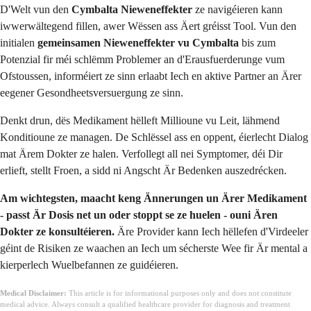
D'Welt vun den
Cymbalta Nieweneffekter
ze navigéieren kann
iwwerwältegend fillen, awer Wëssen ass Äert gréisst Tool. Vun den
initialen
gemeinsamen Nieweneffekter vu Cymbalta
bis zum
Potenzial fir méi schlëmm Problemer an d'Erausfuerderunge vum
Ofstoussen, informéiert ze sinn erlaabt Iech en aktive Partner an Ärer
eegener Gesondheetsversuergung ze sinn.
Denkt drun, dës Medikament hëlleft Millioune vu Leit, lähmend
Konditioune ze managen. De Schlëssel ass en oppent, éierlecht Dialog
mat Ärem Dokter ze halen. Verfollegt all nei Symptomer, déi Dir
erlieft, stellt Froen, a sidd ni Angscht Är Bedenken auszedrécken.
Am wichtegsten, maacht keng Ännerungen un Ärer Medikament
- passt Är Dosis net un oder stoppt se ze huelen - ouni Ären
Dokter ze konsultéieren.
Äre Provider kann Iech hëllefen d'Virdeeler
géint de Risiken ze waachen an Iech um sécherste Wee fir Är mental a
kierperlech Wuelbefannen ze guidéieren.
Medical Disclaimer:
This article is for informational purposes only and does not constitute
medical advice. Always consult a qualified healthcare provider for diagnosis and treatment