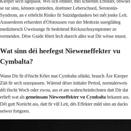
Kierper sech ugepasst. Wéi och ëmmer, méi schlëmm Effekter, obwuel
se rar sinn, kënnen optrieden, dorënner Leberschued, Serotonin-
Syndrom, an e erhéicht Risiko fir Suizidgedanken bei méi jonke Leit.
Ausserdeem erfuerdert d'Ofstoussen vun der Medezin suergfälteg
medizinesch Uweisunge fir bedeitend Réckzuchssymptomer ze
vermeiden. Dëse Guide féiert Iech duerch alles wat Dir wësse musst.
Wat sinn déi heefegst Nieweneffekter vu
Cymbalta?
Wann Dir fir d'éischt Kéier mat Cymbalta ufänkt, brauch Äre Kierper
Zäit fir sech unzepassen. Wärend dëser initialer Period, normalerweis
déi éischt Woch oder zwou, ass et am wahrscheinlechsten datt Dir dat
erlieft wat als
gemeinsam Nieweneffekter vu Cymbalta
bekannt ass.
Déi gutt Noriicht ass, datt fir vill Leit, dës Effekter mild sinn an dacks
selwer fortgoen.