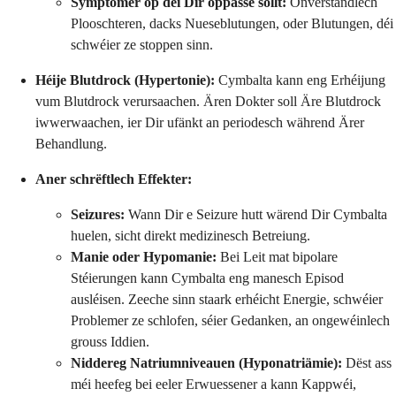
Symptomer op déi Dir oppasse sollt:
Onverständlech
Plooschteren, dacks Nueseblutungen, oder Blutungen, déi
schwéier ze stoppen sinn.
Héije Blutdrock (Hypertonie):
Cymbalta kann eng Erhéijung
vum Blutdrock verursaachen. Ären Dokter soll Äre Blutdrock
iwwerwaachen, ier Dir ufänkt an periodesch während Ärer
Behandlung.
Aner schrëftlech Effekter:
Seizures:
Wann Dir e Seizure hutt wärend Dir Cymbalta
huelen, sicht direkt medizinesch Betreiung.
Manie oder Hypomanie:
Bei Leit mat bipolare
Stéierungen kann Cymbalta eng manesch Episod
ausléisen. Zeeche sinn staark erhéicht Energie, schwéier
Problemer ze schlofen, séier Gedanken, an ongewéinlech
grouss Iddien.
Niddereg Natriumniveauen (Hyponatriämie):
Dëst ass
méi heefeg bei eeler Erwuessener a kann Kappwéi,