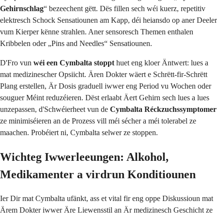
Gehirnschlag
“ bezeechent gëtt. Dës fillen sech wéi kuerz, repetitiv
elektresch Schock Sensatiounen am Kapp, déi heiansdo op aner Deeler
vum Kierper kënne strahlen. Aner sensoresch Themen enthalen
Kribbelen oder „Pins and Needles“ Sensatiounen.
D'Fro vun
wéi een Cymbalta stoppt
huet eng kloer Äntwert: lues a
mat medizinescher Opsiicht. Ären Dokter wäert e Schrëtt-fir-Schrëtt
Plang erstellen, Är Dosis graduell iwwer eng Period vu Wochen oder
souguer Méint reduzéieren. Dëst erlaabt Äert Gehirn sech lues a lues
unzepassen, d'Schwéierheet vun de
Cymbalta Réckzuchssymptomer
ze minimiséieren an de Prozess vill méi sécher a méi tolerabel ze
maachen. Probéiert ni, Cymbalta selwer ze stoppen.
Wichteg Iwwerleeungen: Alkohol,
Medikamenter a virdrun Konditiounen
Ier Dir mat Cymbalta ufänkt, ass et vital fir eng oppe Diskussioun mat
Ärem Dokter iwwer Äre Liewensstil an Är medizinesch Geschicht ze