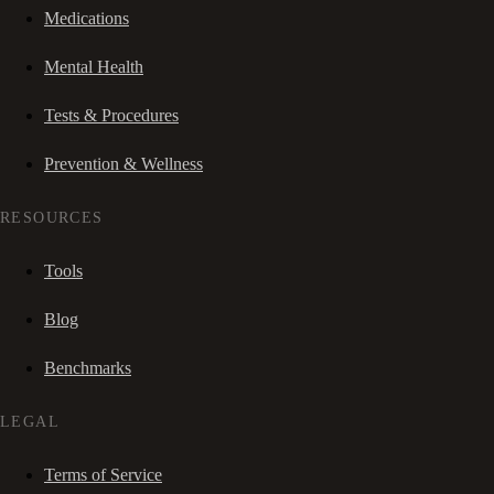
Medications
Mental Health
Tests & Procedures
Prevention & Wellness
RESOURCES
Tools
Blog
Benchmarks
LEGAL
Terms of Service