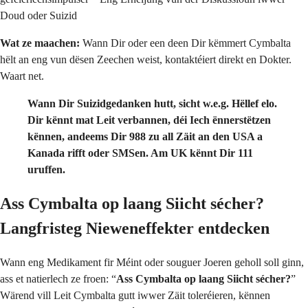
Doud oder Suizid
Wat ze maachen:
Wann Dir oder een deen Dir këmmert Cymbalta
hëlt an eng vun dësen Zeechen weist, kontaktéiert direkt en Dokter.
Waart net.
Wann Dir Suizidgedanken hutt, sicht w.e.g. Hëllef elo.
Dir kënnt mat Leit verbannen, déi Iech ënnerstëtzen
kënnen, andeems Dir 988 zu all Zäit an den USA a
Kanada rifft oder SMSen. Am UK kënnt Dir 111
uruffen.
Ass Cymbalta op laang Siicht sécher?
Langfristeg Nieweneffekter entdecken
Wann eng Medikament fir Méint oder souguer Joeren geholl soll ginn,
ass et natierlech ze froen: “
Ass Cymbalta op laang Siicht sécher?
”
Wärend vill Leit Cymbalta gutt iwwer Zäit toleréieren, kënnen