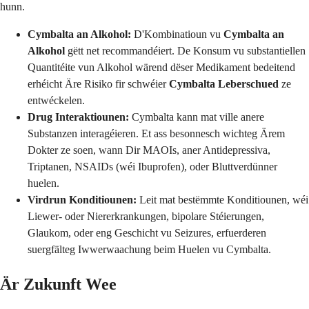
hunn.
Cymbalta an Alkohol:
D'Kombinatioun vu
Cymbalta an
Alkohol
gëtt net recommandéiert. De Konsum vu substantiellen
Quantitéite vun Alkohol wärend dëser Medikament bedeitend
erhéicht Äre Risiko fir schwéier
Cymbalta Leberschued
ze
entwéckelen.
Drug Interaktiounen:
Cymbalta kann mat ville anere
Substanzen interagéieren. Et ass besonnesch wichteg Ärem
Dokter ze soen, wann Dir MAOIs, aner Antidepressiva,
Triptanen, NSAIDs (wéi Ibuprofen), oder Bluttverdünner
huelen.
Virdrun Konditiounen:
Leit mat bestëmmte Konditiounen, wéi
Liewer- oder Niererkrankungen, bipolare Stéierungen,
Glaukom, oder eng Geschicht vu Seizures, erfuerderen
suergfälteg Iwwerwaachung beim Huelen vu Cymbalta.
Är Zukunft Wee