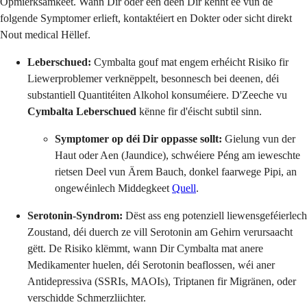
Opmierksamkeet. Wann Dir oder een deen Dir kennt ee vun de
folgende Symptomer erlieft, kontaktéiert en Dokter oder sicht direkt
Nout medical Hëllef.
Leberschued:
Cymbalta gouf mat engem erhéicht Risiko fir
Liewerproblemer verknëppelt, besonnesch bei deenen, déi
substantiell Quantitéiten Alkohol konsuméiere. D'Zeeche vu
Cymbalta Leberschued
kënne fir d'éischt subtil sinn.
Symptomer op déi Dir oppasse sollt:
Gielung vun der
Haut oder Aen (Jaundice), schwéiere Péng am ieweschte
rietsen Deel vun Ärem Bauch, donkel faarwege Pipi, an
ongewéinlech Middegkeet
Quell
.
Serotonin-Syndrom:
Dëst ass eng potenziell liewensgeféierlech
Zoustand, déi duerch ze vill Serotonin am Gehirn verursaacht
gëtt. De Risiko klëmmt, wann Dir Cymbalta mat anere
Medikamenter huelen, déi Serotonin beaflossen, wéi aner
Antidepressiva (SSRIs, MAOIs), Triptanen fir Migränen, oder
verschidde Schmerzliichter.