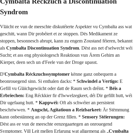
Cymbalta Réckzuch a Discontinuation
Syndrom
Vläicht ee vun de meeschte diskutéierte Aspekter vu Cymbalta ass wat
geschitt, wann Dir probéiert et ze stoppen. Dës Medikament ze
stoppen, besonnesch abrupt, kann zu engem Zoustand féieren, bekannt
als
Cymbalta Discontinuation Syndrom
. Dëst ass net d'selwecht wéi
Sucht; et ass eng physiologesch Reaktioun vun Ärem Gehirn an
Kierper, deen sech un d'Feele vun der Droge upasst.
D'
Cymbalta Réckzuchssymptomer
kënne ganz onbequem a
beonrouegend sinn. Si enthalen dacks: *
Schwindel a Vertigo:
E
Gefill vu Gläichgewiicht oder datt de Raum sech dréint. *
Béis a
Erbriechen:
Eng Réckkier fir d'Iwwelzegkeet, déi Dir gefillt hutt, wéi
Dir ugefaang hutt. *
Kappwéi:
Oft als schwéier an persistent
beschriwwen. *
Angscht, Agitatioun a Reizbarkeet:
Är Stëmmung
kann onbestänneg an op der Grenz fillen. *
Sensory Stéierungen:
Dëst ass ee vun de meeschte eenzegaartegen an onrouegend
Symptomer. Vill Leit mellen Erfarung wat allgemeng als „
Cymbalta