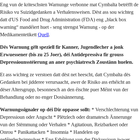
Eng vun de kriteschsten Warnunge verbonne mat Cymbalta betrëfft de
Risiko vu Suizidgedanken a Verhalensweisen. Dëst ass sou wichteg
datt d'US Food and Drug Administration (FDA) eng „black box
warning“ mandéiert huet - seng strengst Warnung - op der
Medikamentetikett
Quell
.
Dës Warnung gëlt speziell fir Kanner, Jugendlecher a jonk
Erwuessener (bis zu 25 Joer), déi Antidepressiva fir grouss
Depressiounsstéierung an aner psychiatresch Zoustänn huelen.
Et ass wichteg ze verstoen datt dëst net heescht, datt Cymbalta dës
Gedanken bei jidderee verursaacht, awer de Risiko ass erhéicht an
dëser Altersgrupp, besonnesch an den éischte puer Méint vun der
Behandlung oder no enger Dosisännerung.
Warnungssignaler op déi Dir oppasse sollt:
* Verschlechterung vun
Depressioun oder Angscht * Plëtzlech oder dramatesch Ännerunge
vun der Stëmmung oder Verhalen * Agitatioun, Reizbarkeet oder
Onrou * Panikattacken * Insomnia * Handelen op
geféierlechsimpulser * Eng Erhéijung vun der Diskussioun iwwer