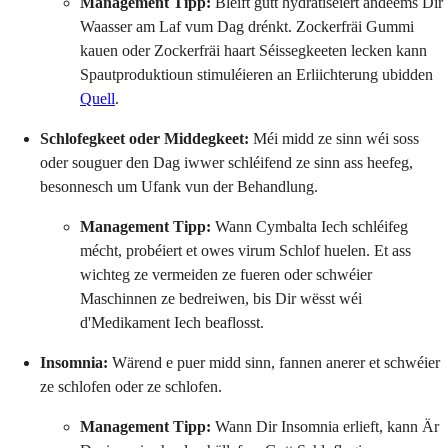
Management Tipp:
Bleift gutt hydratiséiert andeems Dir
Waasser am Laf vum Dag drénkt. Zockerfräi Gummi
kauen oder Zockerfräi haart Séissegkeeten lecken kann
Spautproduktioun stimuléieren an Erliichterung ubidden
Quell
.
Schlofegkeet oder Middegkeet:
Méi midd ze sinn wéi soss
oder souguer den Dag iwwer schléifend ze sinn ass heefeg,
besonnesch um Ufank vun der Behandlung.
Management Tipp:
Wann Cymbalta Iech schléifeg
mécht, probéiert et owes virum Schlof huelen. Et ass
wichteg ze vermeiden ze fueren oder schwéier
Maschinnen ze bedreiwen, bis Dir wësst wéi
d'Medikament Iech beaflosst.
Insomnia:
Wärend e puer midd sinn, fannen anerer et schwéier
ze schlofen oder ze schlofen.
Management Tipp:
Wann Dir Insomnia erlieft, kann Är