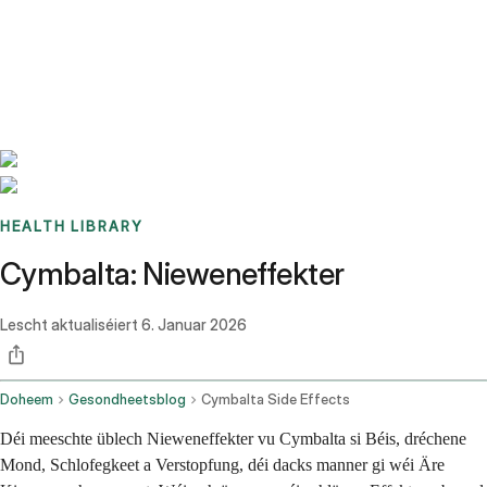
Benchmarks
Stories
FAQ
Sign up / Log in
HEALTH LIBRARY
Cymbalta: Nieweneffekter
Lescht aktualiséiert
6. Januar 2026
Doheem
Gesondheetsblog
Cymbalta Side Effects
Déi meeschte üblech Nieweneffekter vu Cymbalta si Béis, dréchene
Mond, Schlofegkeet a Verstopfung, déi dacks manner gi wéi Äre