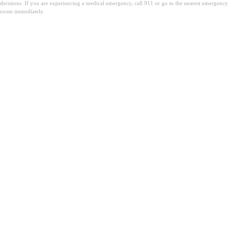
decisions. If you are experiencing a medical emergency, call 911 or go to the nearest emergency
room immediately.