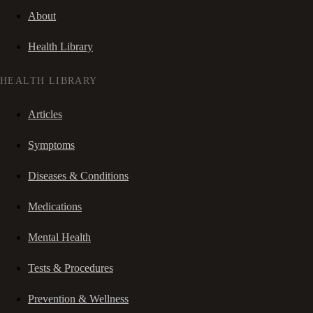
About
Health Library
HEALTH LIBRARY
Articles
Symptoms
Diseases & Conditions
Medications
Mental Health
Tests & Procedures
Prevention & Wellness