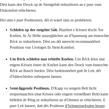
Dëst kann den Drock op de Stentgebitt reduzéieren an e puer vum
Diskomfort erliichteren.
Hei sinn e puer Positiounen, déi et wäert sinn ze probéieren:
Schlofen op der entgéint Säit.
Plazéiert e Këssen tëscht Äre
Knéien, fir Är Hëfte auszegläichen an d'Spannung am ënneschte
Réck ze reduzéieren. Dëst ass déi meescht recommandéiert
Positioun vun Urologen fir Stent-Komfort.
Um Réck schlofen mat erhiefte Knéien.
Um Réck leien mat
engem Këssen ënner de Knéien kann den Drock vum ënneschte
Réck an Bauch huelen. Dëst funktionnéiert gutt fir Leit, déi
d'Säiteschlofen onbequem fannen.
Semi-liggende Positioun.
D'Kapp vu sengem Bett liicht
eropzemaachen (mat Këssen oder engem verstellbare Bett) kann
hëllefen de Péng ze reduzéieren an d'Otemen ze erliichteren. E
puer Leit fannen, datt dës Positioun
d'Schmerzgefoulen besser