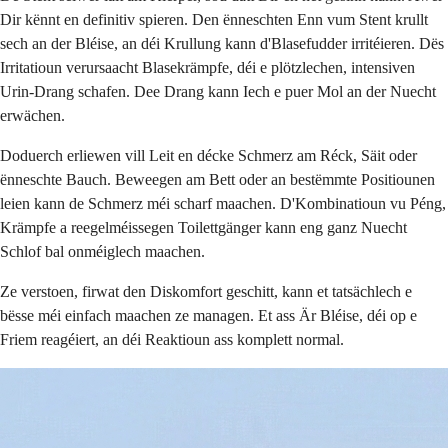
Dir kënnt en definitiv spieren. Den ënneschten Enn vum Stent krullt
sech an der Bléise, an déi Krullung kann d'Blasefudder irritéieren. Dës
Irritatioun verursaacht Blasekrämpfe, déi e plötzlechen, intensiven
Urin-Drang schafen. Dee Drang kann Iech e puer Mol an der Nuecht
erwächen.
Doduerch erliewen vill Leit en décke Schmerz am Réck, Säit oder
ënneschte Bauch. Beweegen am Bett oder an bestëmmte Positiounen
leien kann de Schmerz méi scharf maachen. D'Kombinatioun vu Péng,
Krämpfe a reegelméissegen Toilettgänger kann eng ganz Nuecht
Schlof bal onméiglech maachen.
Ze verstoen, firwat den Diskomfort geschitt, kann et tatsächlech e
bësse méi einfach maachen ze managen. Et ass Är Bléise, déi op e
Friem reagéiert, an déi Reaktioun ass komplett normal.