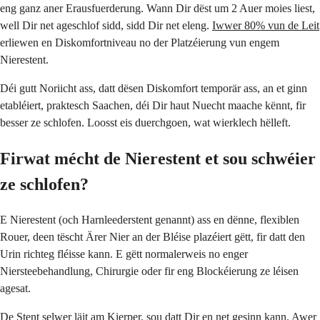
eng ganz aner Erausfuerderung. Wann Dir dëst um 2 Auer moies liest,
well Dir net ageschlof sidd, sidd Dir net eleng.
Iwwer 80% vun de Leit
erliewen en Diskomfortniveau no der Platzéierung vun engem
Nierestent.
Déi gutt Noriicht ass, datt dësen Diskomfort temporär ass, an et ginn
etabléiert, praktesch Saachen, déi Dir haut Nuecht maache kënnt, fir
besser ze schlofen. Loosst eis duerchgoen, wat wierklech hëlleft.
Firwat mécht de Nierestent et sou schwéier
ze schlofen?
E Nierestent (och Harnleederstent genannt) ass en dënne, flexiblen
Rouer, deen tëscht Ärer Nier an der Bléise plazéiert gëtt, fir datt den
Urin richteg fléisse kann. E gëtt normalerweis no enger
Niersteebehandlung, Chirurgie oder fir eng Blockéierung ze léisen
agesat.
De Stent selwer läit am Kierper, sou datt Dir en net gesinn kann. Awer