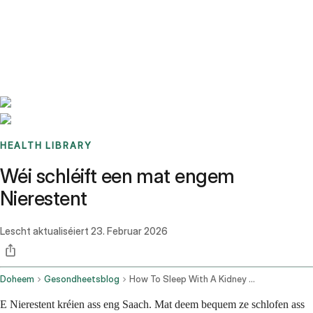
Benchmarks
Stories
FAQ
Sign up / Log in
HEALTH LIBRARY
Wéi schléift een mat engem
Nierestent
Lescht aktualiséiert
23. Februar 2026
Doheem
Gesondheetsblog
How To Sleep With A Kidney Stent
E Nierestent kréien ass eng Saach. Mat deem bequem ze schlofen ass