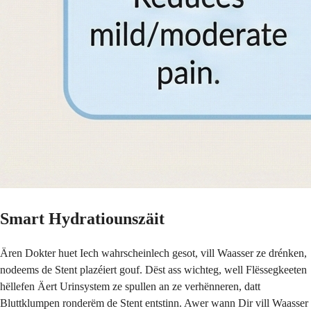
Smart Hydratiounszäit
Ären Dokter huet Iech wahrscheinlech gesot, vill Waasser ze drénken,
nodeems de Stent plazéiert gouf. Dëst ass wichteg, well Flëssegkeeten
hëllefen Äert Urinsystem ze spullen an ze verhënneren, datt
Bluttklumpen ronderëm de Stent entstinn. Awer wann Dir vill Waasser