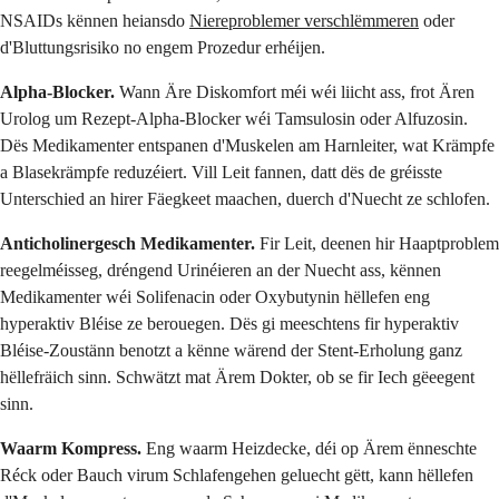
NSAIDs kënnen heiansdo
Niereproblemer verschlëmmeren
oder
d'Bluttungsrisiko no engem Prozedur erhéijen.
Alpha-Blocker.
Wann Äre Diskomfort méi wéi liicht ass, frot Ären
Urolog um Rezept-Alpha-Blocker wéi Tamsulosin oder Alfuzosin.
Dës Medikamenter entspanen d'Muskelen am Harnleiter, wat Krämpfe
a Blasekrämpfe reduzéiert. Vill Leit fannen, datt dës de gréisste
Unterschied an hirer Fäegkeet maachen, duerch d'Nuecht ze schlofen.
Anticholinergesch Medikamenter.
Fir Leit, deenen hir Haaptproblem
reegelméisseg, dréngend Urinéieren an der Nuecht ass, kënnen
Medikamenter wéi Solifenacin oder Oxybutynin hëllefen eng
hyperaktiv Bléise ze berouegen. Dës gi meeschtens fir hyperaktiv
Bléise-Zoustänn benotzt a kënne wärend der Stent-Erholung ganz
hëllefräich sinn. Schwätzt mat Ärem Dokter, ob se fir Iech gëeegent
sinn.
Waarm Kompress.
Eng waarm Heizdecke, déi op Ärem ënneschte
Réck oder Bauch virum Schlafengehen geluecht gëtt, kann hëllefen