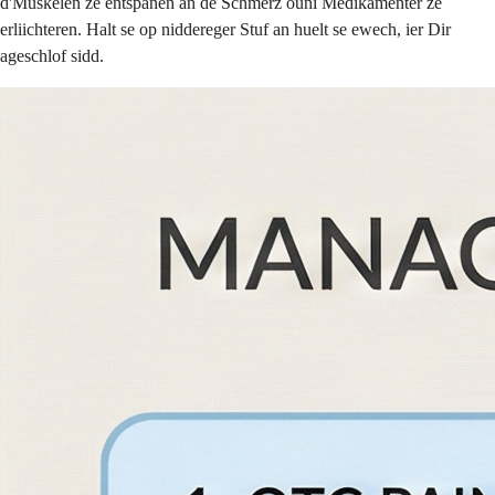
d'Muskelen ze entspanen an de Schmerz ouni Medikamenter ze
erliichteren. Halt se op niddereger Stuf an huelt se ewech, ier Dir
ageschlof sidd.