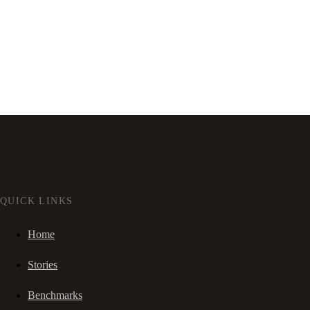
QUICK LINKS
Home
Stories
Benchmarks