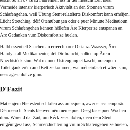
tëscht 60 an 67 Grad Fahrenheit
ass fir déi meescht Leit ideal.
Vermeide intensiv kierperlech Aktivitéit an den Stonnen virum
Schlafengehen, well
Übung Stent-relatéierte Diskomfort kann erhéijen
.
Liicht Stretching, déif Otemübungen oder e puer Minutte Meditatioun
virum Schlafengehen kënnen hëllefen Äre Kierper ze entspanen an
Äre Gedanken vum Diskomfort ze huelen.
Halld essentiell Saachen an erreechbarer Distanz. Waasser, Ären
Handy a all Medikamenter, déi Dir braucht, sollten op Ärem
Nuechtstéck sinn. Wat manner Ustrengung et kascht, no engem
Toilettgank erëm an d'Bett ze kommen, wat méi einfach et wäert sinn,
nees ageschlof ze ginn.
D'Fazit
Mat engem Nierestent schlofen ass onbequem, awer et ass temporär.
Déi meescht Stents bleiwen nëmmen e puer Deeg bis e puer Wochen
dran. Wärend där Zäit, um Réck ze schlofen, deen dem Stent
entgéintgesat ass, Schmerzliichterung virum Schlafengehen ze huelen,