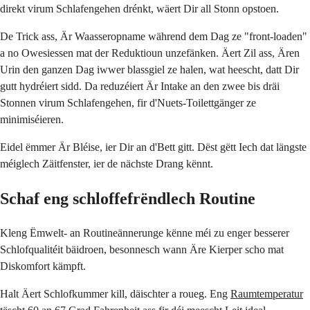
direkt virum Schlafengehen drénkt, wäert Dir all Stonn opstoen.
De Trick ass, Är Waasseropname während dem Dag ze "front-loaden"
a no Owesiessen mat der Reduktioun unzefänken. Äert Zil ass, Ären
Urin den ganzen Dag iwwer blassgiel ze halen, wat heescht, datt Dir
gutt hydréiert sidd. Da reduzéiert Är Intake an den zwee bis dräi
Stonnen virum Schlafengehen, fir d'Nuets-Toilettgänger ze
minimiséieren.
Eidel ëmmer Är Bléise, ier Dir an d'Bett gitt. Dëst gëtt Iech dat längste
méiglech Zäitfenster, ier de nächste Drang kënnt.
Schaf eng schloffefrëndlech Routine
Kleng Ëmwelt- an Routineännerunge kënne méi zu enger besserer
Schlofqualitéit bäidroen, besonnesch wann Äre Kierper scho mat
Diskomfort kämpft.
Halt Äert Schlofkummer kill, däischter a roueg. Eng
Raumtemperatur