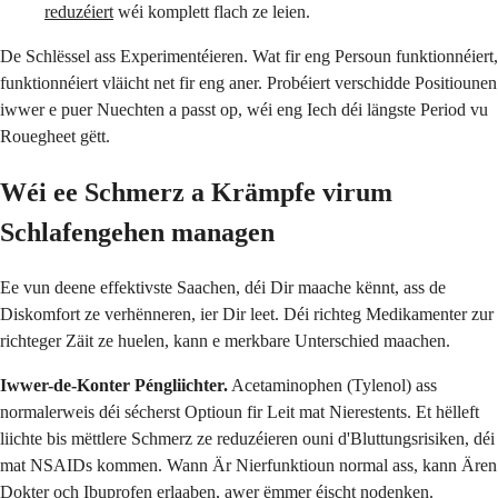
reduzéiert
wéi komplett flach ze leien.
De Schlëssel ass Experimentéieren. Wat fir eng Persoun funktionnéiert,
funktionnéiert vläicht net fir eng aner. Probéiert verschidde Positiounen
iwwer e puer Nuechten a passt op, wéi eng Iech déi längste Period vu
Rouegheet gëtt.
Wéi ee Schmerz a Krämpfe virum
Schlafengehen managen
Ee vun deene effektivste Saachen, déi Dir maache kënnt, ass de
Diskomfort ze verhënneren, ier Dir leet. Déi richteg Medikamenter zur
richteger Zäit ze huelen, kann e merkbare Unterschied maachen.
Iwwer-de-Konter Péngliichter.
Acetaminophen (Tylenol) ass
normalerweis déi sécherst Optioun fir Leit mat Nierestents. Et hëlleft
liichte bis mëttlere Schmerz ze reduzéieren ouni d'Bluttungsrisiken, déi
mat NSAIDs kommen. Wann Är Nierfunktioun normal ass, kann Ären
Dokter och Ibuprofen erlaaben, awer ëmmer éischt nodenken.