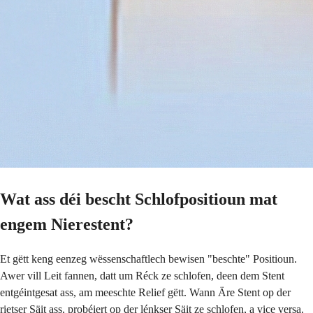
Wat ass déi bescht Schlofpositioun mat
engem Nierestent?
Et gëtt keng eenzeg wëssenschaftlech bewisen "beschte" Positioun.
Awer vill Leit fannen, datt um Réck ze schlofen, deen dem Stent
entgéintgesat ass, am meeschte Relief gëtt. Wann Äre Stent op der
rietser Säit ass, probéiert op der lénkser Säit ze schlofen, a vice versa.