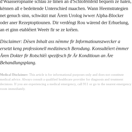
d'Waasseropname schlau ze timen an d'Schlofëmfeld bequem ze halen,
kënnen all e bedeitende Unterschied maachen. Wann Heemstrategien
net genuch sinn, schwätzt mat Ärem Urolog iwwer Alpha-Blocker
oder aner Rezeptoptiounen. Dir verdéngt Rou wärend der Erhuelung,
an et ginn etabléiert Weeër fir se ze kréien.
Disclaimer: Dësen Inhalt ass nëmme fir Informatiounszwecker a
ersetzt keng professionell medizinesch Berodung. Konsultéiert ëmmer
Ären Dokter fir Rotschléi spezifesch fir Är Konditioun an Äre
Behandlungsplang.
Medical Disclaimer:
This article is for informational purposes only and does not constitute
medical advice. Always consult a qualified healthcare provider for diagnosis and treatment
decisions. If you are experiencing a medical emergency, call 911 or go to the nearest emergency
room immediately.