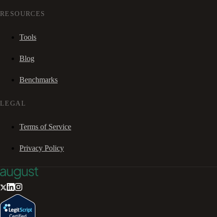
RESOURCES
Tools
Blog
Benchmarks
LEGAL
Terms of Service
Privacy Policy